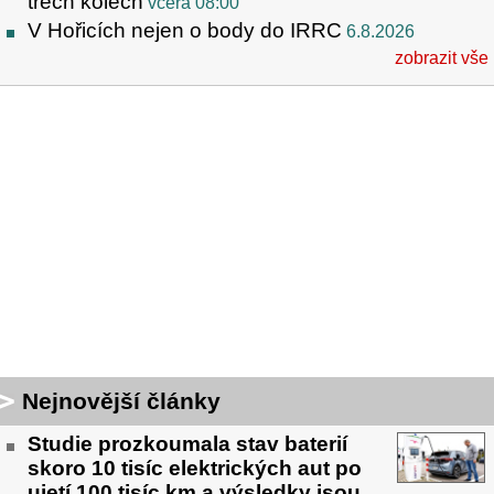
třech kolech
včera 08:00
V Hořicích nejen o body do IRRC
6.8.2026
zobrazit vše
Nejnovější články
Studie prozkoumala stav baterií
skoro 10 tisíc elektrických aut po
ujetí 100 tisíc km a výsledky jsou