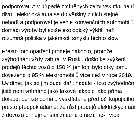
podporovat. A v případě zmíněných zemí vskutku není
divu - elektrická auta se do většiny z nich stejně
nehodí a podporovat je vedle konvenčních automobilů
domácí výroby byl spíše ekologický výkřik než
rozumná politika v jakémkoli smyslu těchto slov.
Přesto toto opatření prodeje nakoplo, protože
zvýhodnění vždy zabírá. V Rusku došlo ke zvýšení
prodejů těchto vozů o 150 % jen loni bylo díky tomu
dovezeno o 95 % elektromobilů více než v roce 2019.
Uvidíme, jak se jim bude dařit nadále - toto zvýhodnění
jistě není vnímáno jako takové lákadlo jako přímá
dotace, peníze pomalu vyskládané před oči kupujícího,
přesto předpokládáme, že růst prodejů elektrických aut
z dovozu přinejmenším značně omezí, ne-li více.