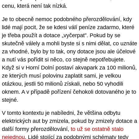
cenu, která není tak nízká.
Je to obecně nemoc podobného přerozdělování, kdy
lidé mají pocit, že se kdesi válí peníze zadarmo, které
je třeba použít a dotace „vyčerpat”. Pokud by se
skutečně válely a mohli byste si s nimi dělat, co uznáte
za vhodné, bylo by to tak, ony dotace jsou ale účelové
a nutí vás pořídit si něco, co stejně nepotřebujete.
Když si v Horní Dolní postaví akvapark za 100 milionů,
ze kterých musí polovinu zaplatit sami, je velkou
otázkou, jestli 50 milionů získali, nebo 50 vyhodili
oknem. A v případě pořízení čehokoli dotovaného je to
stejné.
V tomto kontextu je nabíledni, že většina odbytu
elektrických aut by zmizela, pokud by zmizely dotace a
další formy přerozdělování,
to už se ostatně stalo
nejednou
. Lidé stojící za podobnými schématy tedy