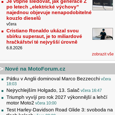
Je vtipné sledovat, jak generace Z
po letech „elektrické výchovy”
najednou objevuje nenapodobitelné
kouzlo dieselů
včera
Cristiano Ronaldo ukázal svou
sbírku superaut, je to miliardové
hračkářství té nejvyšší úrovně
6.8.2026
zobrazit vše
Nové na MotoForum.cz
Pátku v Anglii dominoval Marco Bezzecchi
včera
18:03
Nejrychlejším Holgado, 13. Salač
včera 16:47
Triumph vyvíjí pro rok 2027 výkonnější a lehčí
motor Moto2
včera 10:00
Test Harley-Davidson Road Glide 3: svoboda na