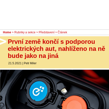
- Ostatní
Diskuzní fórum
Sledujte nás!
Home
>
Rubriky a sekce
>
Představení
> Článek
První země končí s podporou
elektrických aut, nahlíženo na ně
bude jako na jiná
21.5.2021
|
Petr Miler