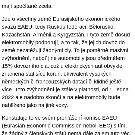
mají spočítané zcela.
Jde o všechny země Eurasijského ekonomického
svazu EAEU, tedy Ruskou federaci, Bělorusko,
Kazachstán, Arménii a Kyrgyzstán. I tyto země dosud
elektromobily podporují, a to tak, že jejich dovoz do
země nezatěžují žádnými cly. To je poměrně masivní
zvýhodnění, neboť jiné automobily jsou předmětem
15% dovozního cla, což u elektrických aut obvykle
znamená statisíce korun, ekvivalent vysokých
německých či francouzských dotací či klidně ještě
více. Toto zvýhodnění je stále v platnosti, od 1. ledna
2022 ale nadobro skončí a na elektromobily bude
nahlíženo jako na jiné vozy.
Konstatuje to ve svém prohlášení komise EAEU
(Eurasian Economic Commission neboli EEC) s tím,
že žádný z členských států nemá dále zájem tuto věc