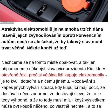
Foto: Nissan
Atraktivita elektromobilů je na mnoha trzích dána
hlavně jejich zvýhodňováním oproti konvenčním
autům, nedá se ale čekat, že by takový stav mohl
trvat věčně. Někde končí už teď.
Nechceme se na tomto místě opakovat, a tak jen
připomeneme někdejší slova viceprezidenta Kie, který
otevřeně řekl, proč si většina lidí kupuje elektromobily
-
je to kvůli dotacím a ničemu jinému. Rozdávání z
kapes jiných vytváří situaci, kdy kupující mají pocit, že
dostávají něco zadarmo, že dostávají slevu, že to je
tedy výhodné, a že to tedy musí mít. I když výsledkem
může být koupě něčeho, co vlastně nechtěli, a to za