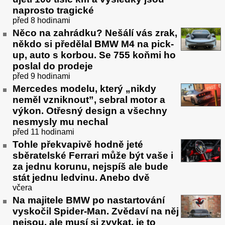
naprosto tragické
před 8 hodinami
Něco na zahrádku? Nešálí vás zrak,
někdo si předělal BMW M4 na pick-
up, auto s korbou. Se 755 koňmi ho
poslal do prodeje
před 9 hodinami
Mercedes modelu, který „nikdy
neměl vzniknout”, sebral motor a
výkon. Otřesný design a všechny
nesmysly mu nechal
před 11 hodinami
Tohle překvapivě hodně jeté
sběratelské Ferrari může být vaše i
za jednu korunu, nejspíš ale bude
stát jednu ledvinu. Anebo dvě
včera
Na majitele BMW po nastartování
vyskočil Spider-Man. Zvědaví na něj
nejsou, ale musí si zvykat, je to