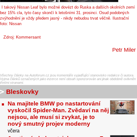
I takový Nissan Leaf bylo možné dovézt do Ruska a dalších okolních zemí
bez 15% cla, tyto časy skončí k letošními 31. prosinci. Osud podobných
zvýhodnění je vždy předem jasný - nikdy nebudou trvat věčně. Ilustrační
foto: Nissan
Zdroj:
Kommersant
Petr Miler
Všechny články na Autoforum.cz jsou komentáře vyjadřující stanovisko redakce či autora.
Vyjma článků označených jako inzerce není obsah sponzorován ani jinak obdobně ovlivněn
třetími stranami.
Bleskovky
Na majitele BMW po nastartování
vyskočil Spider-Man. Zvědaví na něj
nejsou, ale musí si zvykat, je to
nový smutný projev moderny
včera