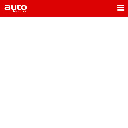
Menu
Home
Rubriky
- Testy aut
- Jízdní dojmy a další testy
- Bleskovky
- Představení
- Fascinace a historie
- Život řidiče
- Tuning
- Technika
- Zajímavosti