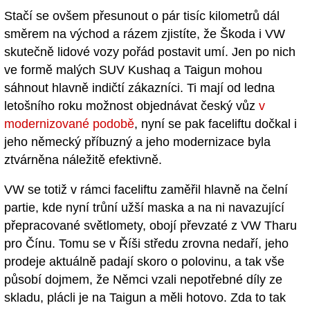
Stačí se ovšem přesunout o pár tisíc kilometrů dál
směrem na východ a rázem zjistíte, že Škoda i VW
skutečně lidové vozy pořád postavit umí. Jen po nich
ve formě malých SUV Kushaq a Taigun mohou
sáhnout hlavně indičtí zákazníci. Ti mají od ledna
letošního roku možnost objednávat český vůz
v
modernizované podobě
, nyní se pak faceliftu dočkal i
jeho německý příbuzný a jeho modernizace byla
ztvárněna náležitě efektivně.
VW se totiž v rámci faceliftu zaměřil hlavně na čelní
partie, kde nyní trůní užší maska a na ni navazující
přepracované světlomety, obojí převzaté z VW Tharu
pro Čínu. Tomu se v Říši středu zrovna nedaří, jeho
prodeje aktuálně padají skoro o polovinu, a tak vše
působí dojmem, že Němci vzali nepotřebné díly ze
skladu, plácli je na Taigun a měli hotovo. Zda to tak