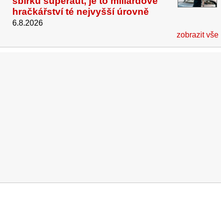
sbírku superaut, je to miliardové
hračkářství té nejvyšší úrovně
6.8.2026
zobrazit vše