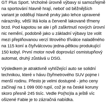
GT Plus Sport. Vrcholné úrovně výbavy si samozřejmě
na sportování hlavně hrají, neboť od běžnějších
variant je oddělují hlavně prvky jako lehce upravené
nárazníky, větší litá kola a červeně lakované třmeny
brzd. Pod kapotou se ale i při zaškrtnutí nových úrovní
nic nemění, podobně jako u základní výbavy lze volit
mezi přeplňovanou verzí litrového tříválce naladěného
na 115 koní a čtyřválcovou jedna-pětkou produkující
150 kobyl. První motor nově doprovází osmistupňový
automat, druhý zůstává u DSG.
Výsledkem je atraktivně vyhlížející auto se solidní
technikou, které v hávu čtyřmetrového SUV pojme i
menší rodinu. Přesto je velmi dostupné - jeho ceny
začínají na 1 099 000 rupií, což je na české koruny
skoro přesně 245 tisíc. Vedle Po(ho)la a ještě víc
ošizené Fabie je to zázračná nabídka.