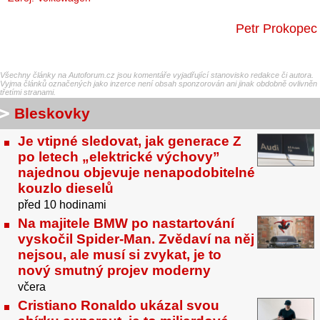
Petr Prokopec
Všechny články na Autoforum.cz jsou komentáře vyjadřující stanovisko redakce či autora.
Vyjma článků označených jako inzerce není obsah sponzorován ani jinak obdobně ovlivněn
třetími stranami.
Bleskovky
Je vtipné sledovat, jak generace Z
po letech „elektrické výchovy”
najednou objevuje nenapodobitelné
kouzlo dieselů
před 10 hodinami
Na majitele BMW po nastartování
vyskočil Spider-Man. Zvědaví na něj
nejsou, ale musí si zvykat, je to
nový smutný projev moderny
včera
Cristiano Ronaldo ukázal svou