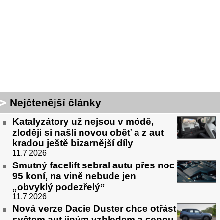
Nejčtenější články
Katalyzátory už nejsou v módě,
zloději si našli novou oběť a z aut
kradou ještě bizarnější díly
11.7.2026
Smutný facelift sebral autu přes noc
95 koní, na vině nebude jen
„obvyklý podezřelý”
11.7.2026
Nová verze Dacie Duster chce otřást
světem aut jiným vzhledem a cenou