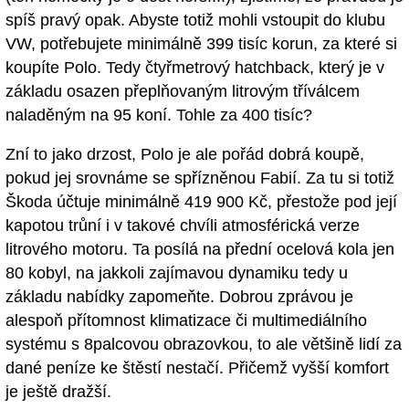
spíš pravý opak. Abyste totiž mohli vstoupit do klubu
VW, potřebujete minimálně 399 tisíc korun, za které si
koupíte Polo. Tedy čtyřmetrový hatchback, který je v
základu osazen přeplňovaným litrovým tříválcem
naladěným na 95 koní. Tohle za 400 tisíc?
Zní to jako drzost, Polo je ale pořád dobrá koupě,
pokud jej srovnáme se spřízněnou Fabií. Za tu si totiž
Škoda účtuje minimálně 419 900 Kč, přestože pod její
kapotou trůní i v takové chvíli atmosférická verze
litrového motoru. Ta posílá na přední ocelová kola jen
80 kobyl, na jakkoli zajímavou dynamiku tedy u
základu nabídky zapomeňte. Dobrou zprávou je
alespoň přítomnost klimatizace či multimediálního
systému s 8palcovou obrazovkou, to ale většině lidí za
dané peníze ke štěstí nestačí. Přičemž vyšší komfort
je ještě dražší.