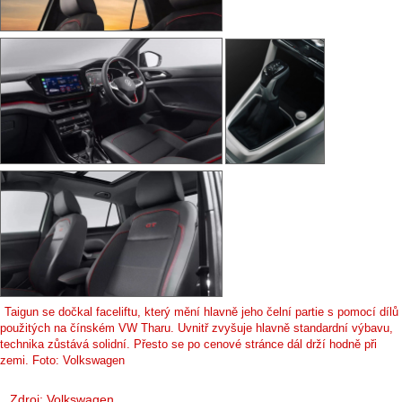
Taigun se dočkal faceliftu, který mění hlavně jeho čelní partie s pomocí dílů
použitých na čínském VW Tharu. Uvnitř zvyšuje hlavně standardní výbavu,
technika zůstává solidní. Přesto se po cenové stránce dál drží hodně při
zemi. Foto: Volkswagen
Zdroj: Volkswagen