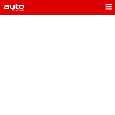
Menu
Home
Rubriky
- Testy aut
- Jízdní dojmy a další testy
- Bleskovky
- Představení
- Fascinace a historie
- Život řidiče
- Tuning
- Technika
- Zajímavosti