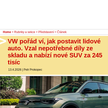
- Ostatní
Diskuzní fórum
Sledujte nás!
Home
>
Rubriky a sekce
>
Představení
> Článek
VW pořád ví, jak postavit lidové
auto. Vzal nepotřebné díly ze
skladu a nabízí nové SUV za 245
tisíc
13.4.2026
|
Petr Prokopec