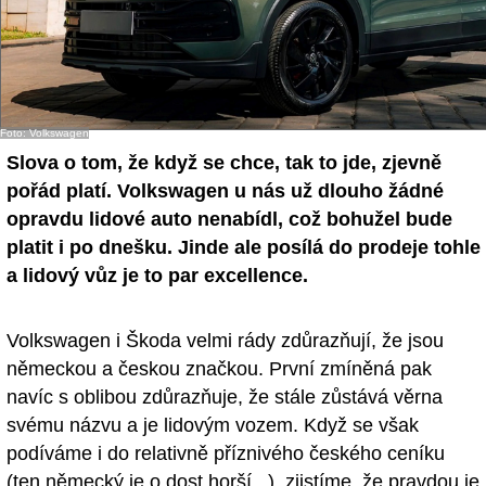
Foto: Volkswagen
Slova o tom, že když se chce, tak to jde, zjevně
pořád platí. Volkswagen u nás už dlouho žádné
opravdu lidové auto nenabídl, což bohužel bude
platit i po dnešku. Jinde ale posílá do prodeje tohle
a lidový vůz je to par excellence.
Volkswagen i Škoda velmi rády zdůrazňují, že jsou
německou a českou značkou. První zmíněná pak
navíc s oblibou zdůrazňuje, že stále zůstává věrna
svému názvu a je lidovým vozem. Když se však
podíváme i do relativně příznivého českého ceníku
(ten německý je o dost horší...), zjistíme, že pravdou je