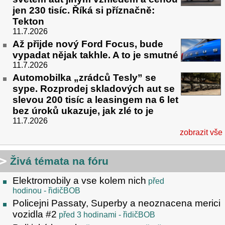
jen 230 tisíc. Říká si příznačně:
Tekton
11.7.2026
Až přijde nový Ford Focus, bude
vypadat nějak takhle. A to je smutné
11.7.2026
Automobilka „zrádců Tesly” se
sype. Rozprodej skladových aut se
slevou 200 tisíc a leasingem na 6 let
bez úroků ukazuje, jak zlé to je
11.7.2026
zobrazit vše
Živá témata na fóru
Elektromobily a vse kolem nich
před
hodinou
- řidičBOB
Policejni Passaty, Superby a neoznacena merici
vozidla #2
před 3 hodinami
- řidičBOB