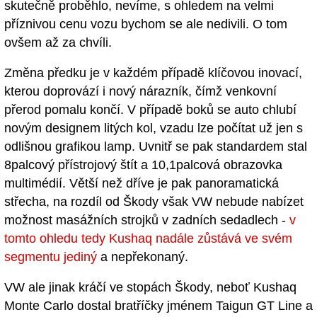
skutečně proběhlo, nevíme, s ohledem na velmi
příznivou cenu vozu bychom se ale nedivili. O tom
ovšem až za chvíli.
Změna předku je v každém případě klíčovou inovací,
kterou doprovází i nový nárazník, čímž venkovní
přerod pomalu končí. V případě boků se auto chlubí
novým designem litých kol, vzadu lze počítat už jen s
odlišnou grafikou lamp. Uvnitř se pak standardem stal
8palcový přístrojový štít a 10,1palcová obrazovka
multimédií. Větší než dříve je pak panoramatická
střecha, na rozdíl od Škody však VW nebude nabízet
možnost masážních strojků v zadních sedadlech -
v
tomto ohledu tedy Kushaq nadále zůstává ve svém
segmentu jediný
a nepřekonaný.
VW ale jinak kráčí ve stopách Škody, neboť Kushaq
Monte Carlo dostal bratříčky jménem Taigun GT Line a