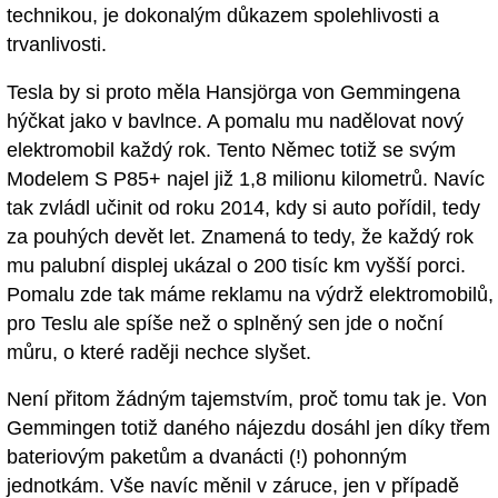
technikou, je dokonalým důkazem spolehlivosti a
trvanlivosti.
Tesla by si proto měla Hansjörga von Gemmingena
hýčkat jako v bavlnce. A pomalu mu nadělovat nový
elektromobil každý rok. Tento Němec totiž se svým
Modelem S P85+ najel již 1,8 milionu kilometrů. Navíc
tak zvládl učinit od roku 2014, kdy si auto pořídil, tedy
za pouhých devět let. Znamená to tedy, že každý rok
mu palubní displej ukázal o 200 tisíc km vyšší porci.
Pomalu zde tak máme reklamu na výdrž elektromobilů,
pro Teslu ale spíše než o splněný sen jde o noční
můru, o které raději nechce slyšet.
Není přitom žádným tajemstvím, proč tomu tak je. Von
Gemmingen totiž daného nájezdu dosáhl jen díky třem
bateriovým paketům a dvanácti (!) pohonným
jednotkám. Vše navíc měnil v záruce, jen v případě