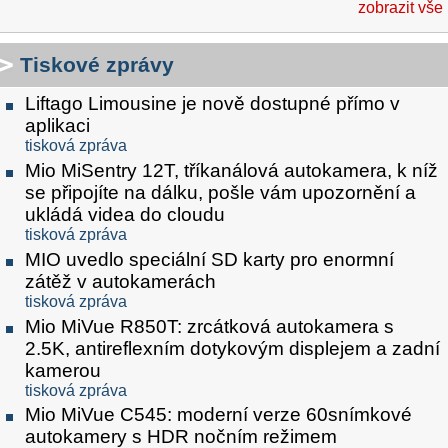
zobrazit vše
Tiskové zprávy
Liftago Limousine je nově dostupné přímo v
aplikaci
tisková zpráva
Mio MiSentry 12T, tříkanálová autokamera, k níž
se připojíte na dálku, pošle vám upozornění a
ukládá videa do cloudu
tisková zpráva
MIO uvedlo speciální SD karty pro enormní
zátěž v autokamerách
tisková zpráva
Mio MiVue R850T: zrcátková autokamera s
2.5K, antireflexním dotykovým displejem a zadní
kamerou
tisková zpráva
Mio MiVue C545: moderní verze 60snímkové
autokamery s HDR nočním režimem