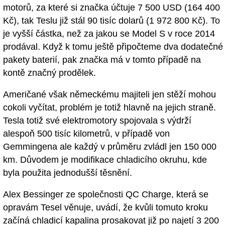
motorů, za které si značka účtuje 7 500 USD (164 400
Kč), tak Teslu již stál 90 tisíc dolarů (1 972 800 Kč). To
je vyšší částka, než za jakou se Model S v roce 2014
prodával. Když k tomu ještě připočteme dva dodatečné
pakety baterií, pak značka má v tomto případě na
kontě značný prodělek.
Američané však německému majiteli jen stěží mohou
cokoli vyčítat, problém je totiž hlavně na jejich straně.
Tesla totiž své elektromotory spojovala s výdrží
alespoň 500 tisíc kilometrů, v případě von
Gemmingena ale každý v průměru zvládl jen 150 000
km. Důvodem je modifikace chladicího okruhu, kde
byla použita jednodušší těsnění.
Alex Bessinger ze společnosti QC Charge, která se
opravám Tesel věnuje, uvádí, že kvůli tomuto kroku
začíná chladicí kapalina prosakovat již po najetí 3 200