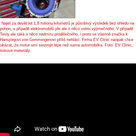
Najet za devět let 1,8 milionu kilometrů je působivý výsledek bez ohledu na
pohon, v případě elektromobilů jde ale o něco velmi výjimečného. V případě
Tesly ale také o něco nadmíru prodělečného, i proto se vlastně značka k
Hansjörgovi von Gemmingenovi příliš nehlásí. Firma EV Clinic naopak chce
ukázat, že motor umí sestrojit lépe než sama automobilka. Foto: EV Clinic,
tiskové materiály