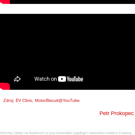
Zdroj: EV Clinic,
MotorBiscuit@YouTube
Petr Prokopec
Všechny články na Autoforum.cz jsou komentáře vyjadřující stanovisko redakce či autora.