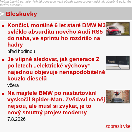
Vyjma článků označených jako inzerce není obsah sponzorován ani jinak obdobně ovlivněn
třetími stranami.
Bleskovky
Končící, morálně 6 let staré BMW M3
svléklo absurditu nového Audi RS5
do naha, ve sprintu ho rozdrtilo na
hadry
před hodinou
Je vtipné sledovat, jak generace Z
po letech „elektrické výchovy”
najednou objevuje nenapodobitelné
kouzlo dieselů
včera
Na majitele BMW po nastartování
vyskočil Spider-Man. Zvědaví na něj
nejsou, ale musí si zvykat, je to
nový smutný projev moderny
7.8.2026
zobrazit vše