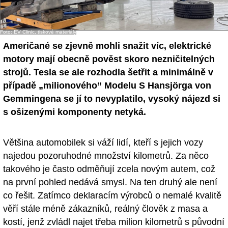
- Ostatní
Foto: EV Clinic, tiskové materiály
Diskuzní fórum
Američané se zjevně mohli snažit víc, elektrické
Sledujte nás!
motory mají obecně pověst skoro nezničitelných
strojů. Tesla se ale rozhodla šetřit a minimálně v
případě „milionového” Modelu S Hansjörga von
Gemmingena se jí to nevyplatilo, vysoký nájezd si
s ošizenými komponenty netyká.
Většina automobilek si váží lidí, kteří s jejich vozy
najedou pozoruhodné množství kilometrů. Za něco
takového je často odměňují zcela novým autem, což
na první pohled nedává smysl. Na ten druhý ale není
co řešit. Zatímco deklaracím výrobců o nemalé kvalitě
věří stále méně zákazníků, reálný člověk z masa a
kostí, jenž zvládl najet třeba milion kilometrů s původní