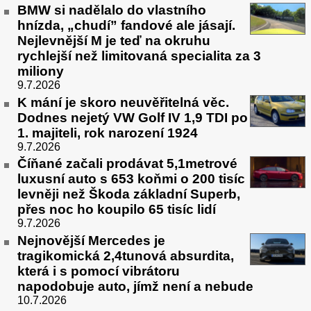
BMW si nadělalo do vlastního
hnízda, „chudí” fandové ale jásají.
Nejlevnější M je teď na okruhu
rychlejší než limitovaná specialita za 3
miliony
9.7.2026
K mání je skoro neuvěřitelná věc.
Dodnes nejetý VW Golf IV 1,9 TDI po
1. majiteli, rok narození 1924
9.7.2026
Číňané začali prodávat 5,1metrové
luxusní auto s 653 koňmi o 200 tisíc
levněji než Škoda základní Superb,
přes noc ho koupilo 65 tisíc lidí
9.7.2026
Nejnovější Mercedes je
tragikomická 2,4tunová absurdita,
která i s pomocí vibrátoru
napodobuje auto, jímž není a nebude
10.7.2026