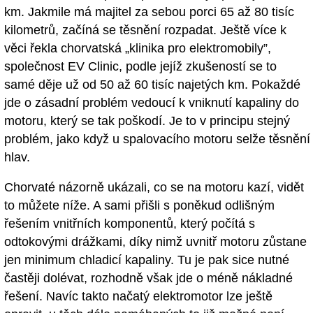
km. Jakmile má majitel za sebou porci 65 až 80 tisíc
kilometrů, začíná se těsnění rozpadat. Ještě více k
věci řekla chorvatská „klinika pro elektromobily”,
společnost EV Clinic, podle jejíž zkušeností se to
samé děje už od 50 až 60 tisíc najetých km. Pokaždé
jde o zásadní problém vedoucí k vniknutí kapaliny do
motoru, který se tak poškodí. Je to v principu stejný
problém, jako když u spalovacího motoru selže těsnění
hlav.
Chorvaté názorně ukázali, co se na motoru kazí, vidět
to můžete níže. A sami přišli s poněkud odlišným
řešením vnitřních komponentů, který počítá s
odtokovými drážkami, díky nimž uvnitř motoru zůstane
jen minimum chladicí kapaliny. Tu je pak sice nutné
častěji dolévat, rozhodně však jde o méně nákladné
řešení. Navíc takto načatý elektromotor lze ještě