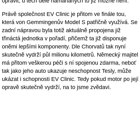
opravit, u těch déle namáhaných to již možné není.
Právě společnost EV Clinic je přitom ve finále tou,
která von Gemmingenův Model S patřičně využívá. Se
zadní nápravou byla totiž aktuálně propojena již
třináctá jednotka v pořadí, přičemž ta již disponuje
oněmi lepšími komponenty. Dle Chorvatů tak nyní
skutečně vydrží půl milionu kilometrů. Německý majitel
má přitom veškerou péči s ní spojenou zdarma, neboť
tak jako jeho auto ukazuje neschopnost Tesly, může
ukázat i schopnosti EV Clinic. Tedy pokud motor po její
opravě skutečně vydrží, na to jsme zvědavi.