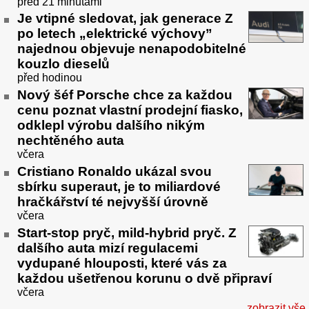
před 21 minutami
Je vtipné sledovat, jak generace Z
po letech „elektrické výchovy”
najednou objevuje nenapodobitelné
kouzlo dieselů
před hodinou
Nový šéf Porsche chce za každou
cenu poznat vlastní prodejní fiasko,
odklepl výrobu dalšího nikým
nechtěného auta
včera
Cristiano Ronaldo ukázal svou
sbírku superaut, je to miliardové
hračkářství té nejvyšší úrovně
včera
Start-stop pryč, mild-hybrid pryč. Z
dalšího auta mizí regulacemi
vydupané hlouposti, které vás za
každou ušetřenou korunu o dvě připraví
včera
zobrazit vše