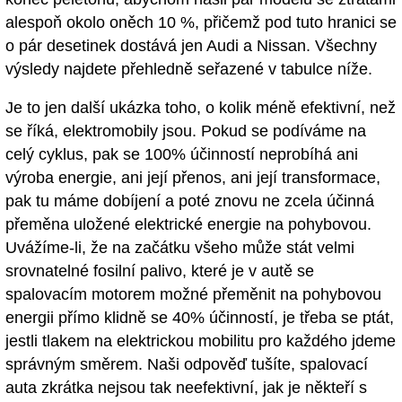
alespoň okolo oněch 10 %, přičemž pod tuto hranici se
o pár desetinek dostává jen Audi a Nissan. Všechny
výsledy najdete přehledně seřazené v tabulce níže.
Je to jen další ukázka toho, o kolik méně efektivní, než
se říká, elektromobily jsou. Pokud se podíváme na
celý cyklus, pak se 100% účinností neprobíhá ani
výroba energie, ani její přenos, ani její transformace,
pak tu máme dobíjení a poté znovu ne zcela účinná
přeměna uložené elektrické energie na pohybovou.
Uvážíme-li, že na začátku všeho může stát velmi
srovnatelné fosilní palivo, které je v autě se
spalovacím motorem možné přeměnit na pohybovou
energii přímo klidně se 40% účinností, je třeba se ptát,
jestli tlakem na elektrickou mobilitu pro každého jdeme
správným směrem. Naši odpověď tušíte, spalovací
auta zkrátka nejsou tak neefektivní, jak je někteří s