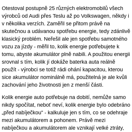
Otestoval postupně 25 různých elektromobilů všech
výrobců od Audi přes Teslu až po Volkswagen, někdy i
v několika verzích. Zaměřil se přitom právě na
skutečnou a udávanou spotřebu energie, tedy zdánlivě
klasický problém. Neřešil ale jen spotřebu samotného
vozu za jízdy - měřil to, kolik energie potřebujete k
tomu, abyste akumulátor plně nabili. A použitou energii
srovnal s tím, kolik jí dokáže baterka auta reálně
použít - výrobci se totiž rádi ohání kapacitou, kterou
sice akumulátor nominálně má, použitelná je ale kvůli
zachování jeho životnosti jen z menší části.
Kolik energie auto potřebuje na dobití, nemůže samo
nikdy spočítat, neboť neví, kolik energie bylo odebráno
„před nabíječkou” - kalkuluje jen s tím, co se odehraje
mezi akumulátorem a pohonem. Právě mezi
nabíječkou a akumulátorem ale vznikají velké ztráty,