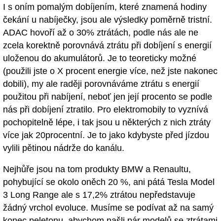
I s oním pomalým dobíjením, které znamená hodiny
čekání u nabíječky, jsou ale výsledky poměrně tristní.
ADAC hovoří až o 30% ztrátách, podle nás ale ne
zcela korektně porovnává ztrátu při dobíjení s energií
uloženou do akumulátorů. Je to teoreticky možné
(použili jste o X procent energie více, než jste nakonec
dobili), my ale raději porovnáváme ztrátu s energií
použitou při nabíjení, neboť jen její procento se podle
nás při dobíjení ztratilo. Pro elektromobily to vyznívá
pochopitelně lépe, i tak jsou u některých z nich ztráty
více jak 20procentní. Je to jako kdybyste před jízdou
vylili pětinou nádrže do kanálu.
Nejhůře jsou na tom produkty BMW a Renaultu,
pohybující se okolo oněch 20 %, ani pátá Tesla Model
3 Long Range ale s 17,2% ztrátou nepředstavuje
žádný vrchol evoluce. Musíme se podívat až na samý
konec peletonu, abychom našli pár modelů se ztrátami