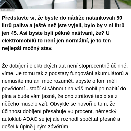
- Ostatní
Foto: Tesla
Představte si, že byste do nádrže natankovali 50
Diskuzní fórum
litrů paliva a ještě než jste vyjeli, bylo by v ní litrů
Sledujte nás!
jen 45. Asi byste byli pěkně naštvaní, že? U
elektromobilů to není jen normální, je to ten
nejlepší možný stav.
Že dobíjení elektrických aut není stoprocentně účinné,
víme. Je tomu tak z podstaty fungování akumulátorů a
nemusíte mu ani moc rozumět, abyste o tom měli
povědomí - stačí si sáhnout na váš mobil po nabití do
plna a bude vám jasné, že ono ztrátové teplo se z
něčeho muselo vzít. Obvykle se hovoří o tom, že
účinnost dobíjení přesahuje 90 procent, německý
autoklub ADAC se jej ale rozhodl spočítat přesně a
došel k úplně jiným závěrům.