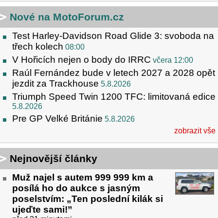
Nové na MotoForum.cz
Test Harley-Davidson Road Glide 3: svoboda na
třech kolech
08:00
V Hořicích nejen o body do IRRC
včera 12:00
Raúl Fernández bude v letech 2027 a 2028 opět
jezdit za Trackhouse
5.8.2026
Triumph Speed Twin 1200 TFC: limitovaná edice
5.8.2026
Pre GP Velké Británie
5.8.2026
zobrazit vše
Nejnovější články
Muž najel s autem 999 999 km a
posílá ho do aukce s jasným
poselstvím: „Ten poslední kilák si
ujeďte sami!”