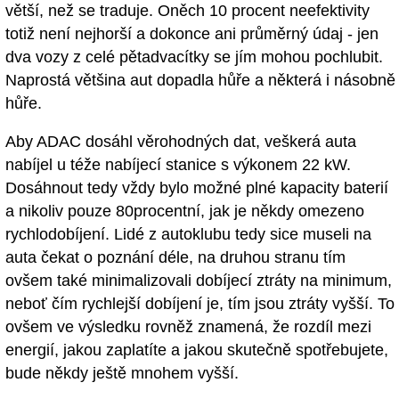
větší, než se traduje. Oněch 10 procent neefektivity
totiž není nejhorší a dokonce ani průměrný údaj - jen
dva vozy z celé pětadvacítky se jím mohou pochlubit.
Naprostá většina aut dopadla hůře a některá i násobně
hůře.
Aby ADAC dosáhl věrohodných dat, veškerá auta
nabíjel u téže nabíjecí stanice s výkonem 22 kW.
Dosáhnout tedy vždy bylo možné plné kapacity baterií
a nikoliv pouze 80procentní, jak je někdy omezeno
rychlodobíjení. Lidé z autoklubu tedy sice museli na
auta čekat o poznání déle, na druhou stranu tím
ovšem také minimalizovali dobíjecí ztráty na minimum,
neboť čím rychlejší dobíjení je, tím jsou ztráty vyšší. To
ovšem ve výsledku rovněž znamená, že rozdíl mezi
energií, jakou zaplatíte a jakou skutečně spotřebujete,
bude někdy ještě mnohem vyšší.