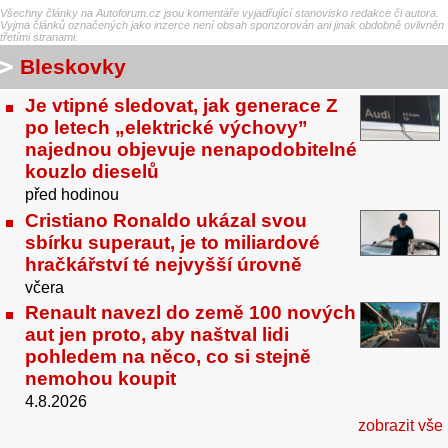
Všechny články na Autoforum.cz jsou komentáře vyjadřující stanovisko redakce či autora.
Vyjma článků označených jako inzerce není obsah sponzorován ani jinak obdobně ovlivněn
třetími stranami.
Bleskovky
Je vtipné sledovat, jak generace Z
po letech „elektrické výchovy”
najednou objevuje nenapodobitelné
kouzlo dieselů
před hodinou
Cristiano Ronaldo ukázal svou
sbírku superaut, je to miliardové
hračkářství té nejvyšší úrovně
včera
Renault navezl do země 100 nových
aut jen proto, aby naštval lidi
pohledem na něco, co si stejně
nemohou koupit
4.8.2026
zobrazit vše