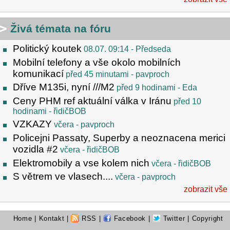
Živá témata na fóru
Politický koutek
08.07. 09:14
- Předseda
Mobilní telefony a vše okolo mobilních
komunikací
před 45 minutami
- pavproch
Dříve M135i, nyní ///M2
před 9 hodinami
- Eda
Ceny PHM ref aktuální válka v Iránu
před 10
hodinami
- řidičBOB
VZKAZY
včera
- pavproch
Policejni Passaty, Superby a neoznacena merici
vozidla #2
včera
- řidičBOB
Elektromobily a vse kolem nich
včera
- řidičBOB
S větrem ve vlasech....
včera
- pavproch
zobrazit vše
Home
|
Kontakt
|
RSS
|
Facebook
|
Twitter
| Copyright