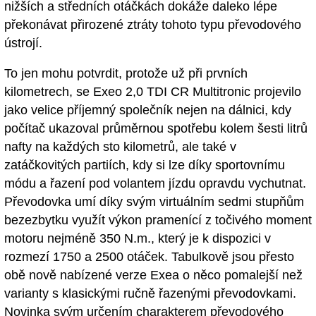
nižších a středních otáčkách dokáže daleko lépe
překonávat přirozené ztráty tohoto typu převodového
ústrojí.
To jen mohu potvrdit, protože už při prvních
kilometrech, se Exeo 2,0 TDI CR Multitronic projevilo
jako velice příjemný společník nejen na dálnici, kdy
počítač ukazoval průměrnou spotřebu kolem šesti litrů
nafty na každých sto kilometrů, ale také v
zatáčkovitých partiích, kdy si lze díky sportovnímu
módu a řazení pod volantem jízdu opravdu vychutnat.
Převodovka umí díky svým virtuálním sedmi stupňům
bezezbytku využít výkon pramenící z točivého moment
motoru nejméně 350 N.m., který je k dispozici v
rozmezí 1750 a 2500 otáček. Tabulkově jsou přesto
obě nově nabízené verze Exea o něco pomalejší než
varianty s klasickými ručně řazenými převodovkami.
Novinka svým určením charakterem převodového