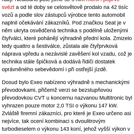
svézt
a od té doby se celosvětově prodalo na 42 tisíc
vozů a podle slov zástupců výrobce tento automobil
naplnil očekávání zákazníků. Pod značkou Seat je v
něm ukryta osvědčená technika s podélně uloženými
čtyřválci, které pohánějí výhradně přední kola. Zmizelo
tedy quattro a šestiválce, zůstala ale čtyřprvková
náprava vpředu a nezávislé zavěšení kol vzadu, což je
technika stále špičková a dodává řidiči dostatek
oprávněného sebevědomí i při ostřejší jízdě.
Dosud bylo Exeo nabízeno výhradně s mechanickými
převodovkami, přičemž verzi se bezstupňovou
převodovkou CVT u koncernu nazvanou Multitronic byl
vyhrazen pouze motor 2,0 TSI o výkonu 147 kW.
Zvláště firemní zákazníci, pro které je Exeo určeno asi
nejvíce, tak ocení kombinaci s dvoulitrovým
turbodieselem o výkonu 143 koní, jehož vyšší výkon v