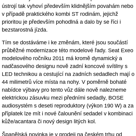
ústrojí tak vyhoví především klidnějším povahám nebo
v případě praktického kombi ST rodinám, jejichž
prioritou je především pohodlná a dalo by se říci i
bezstarostná jízda.
Tím se dostáváme i ke změnám, které jsou součástí
průběžné modernizace této modelové řady. Seat Exeo
modelového ročníku 2011 má kromě dynamický a
nadčasového designu nově zadní koncové svítilny s
LED technikou a cestující na zadních sedadlech mají o
44 milimetrů více místa na nohy. V poměrně bohaté
nabídce výbavy pro tento vůz dále nově nalezneme
elektrickou zásuvku mezi předními sedadly, BOSE
audiosystém s deseti reproduktory (výkon 190 W) a za
příplatek lze mít i nové čalounění sedadel v kombinaci
kůže/acantara či nový design litých kol.
Španělská novinka je v prodeji na českém trhu od