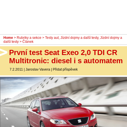
- Ostatní
Diskuzní fórum
Sledujte nás!
Home
>
Rubriky a sekce
>
Testy aut
,
Jízdní dojmy a další testy
,
Jízdní dojmy a
další testy
> Článek
První test Seat Exeo 2,0 TDI CR
Multitronic: diesel i s automatem
7.2.2011
|
Jaroslav Vavera
|
Přidat příspěvek