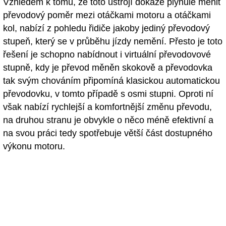
Vzhledem k tomu, že toto ústrojí dokáže plynule měnit
převodový poměr mezi otáčkami motoru a otáčkami
kol, nabízí z pohledu řidiče jakoby jediný převodový
stupeň, který se v průběhu jízdy nemění. Přesto je toto
řešení je schopno nabídnout i virtuální převodovové
stupně, kdy je převod měněn skokově a převodovka
tak svým chováním připomíná klasickou automatickou
převodovku, v tomto případě s osmi stupni. Oproti ní
však nabízí rychlejší a komfortnější změnu převodu,
na druhou stranu je obvykle o něco méně efektivní a
na svou práci tedy spotřebuje větší část dostupného
výkonu motoru.