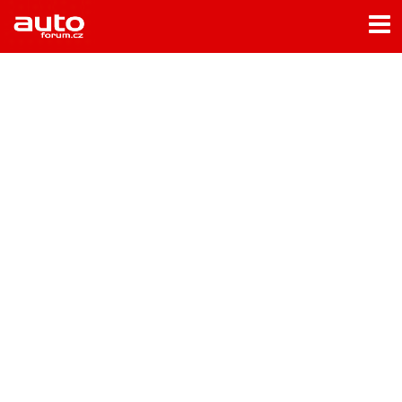
Menu
Home
Rubriky
- Testy aut
- Jízdní dojmy a další testy
- Bleskovky
- Představení
- Fascinace a historie
- Život řidiče
- Tuning
- Technika
- Zajímavosti