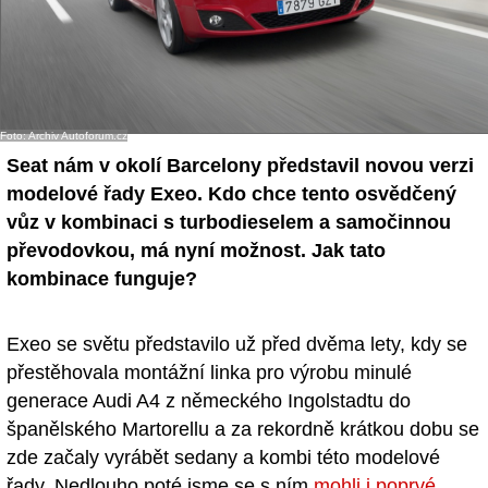
Foto: Archiv Autoforum.cz
Seat nám v okolí Barcelony představil novou verzi
modelové řady Exeo. Kdo chce tento osvědčený
vůz v kombinaci s turbodieselem a samočinnou
převodovkou, má nyní možnost. Jak tato
kombinace funguje?
Exeo se světu představilo už před dvěma lety, kdy se
přestěhovala montážní linka pro výrobu minulé
generace Audi A4 z německého Ingolstadtu do
španělského Martorellu a za rekordně krátkou dobu se
zde začaly vyrábět sedany a kombi této modelové
řady. Nedlouho poté jsme se s ním
mohli i poprvé