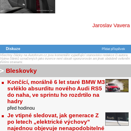
Jaroslav Vavera
Diskuze
Přidat příspěvek
Všechny články na Autoforum.cz jsou komentáře vyjadřující stanovisko redakce či autora.
Vyjma článků označených jako inzerce není obsah sponzorován ani jinak obdobně ovlivněn
třetími stranami.
Bleskovky
Končící, morálně 6 let staré BMW M3
svléklo absurditu nového Audi RS5
do naha, ve sprintu ho rozdrtilo na
hadry
před hodinou
Je vtipné sledovat, jak generace Z
po letech „elektrické výchovy”
najednou objevuje nenapodobitelné