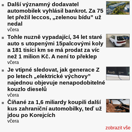
Další významný dodavatel
automobilek vyhlásil bankrot. Za 75
let přežil leccos, „zelenou bídu” už
nedal
včera
Tohle nuzně vypadající, 34 let staré
auto s utopenými 15palcovými koly
a 181 tisíci km se má prodat za víc
než 1 milion Kč. A není to překlep
včera
Je vtipné sledovat, jak generace Z
po letech „elektrické výchovy”
najednou objevuje nenapodobitelné
kouzlo dieselů
včera
Číňané za 1,6 miliardy koupili další
kus zahraniční automobilky, teď už
jdou po Korejcích
včera
zobrazit vše