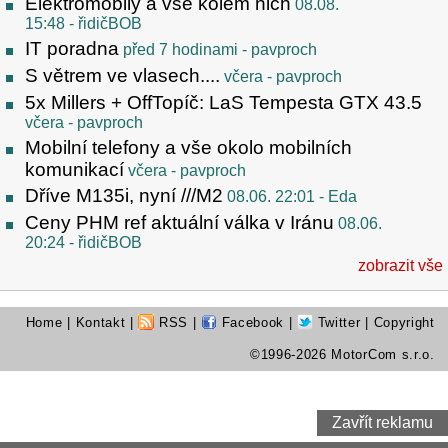
Elektromobily a vse kolem nich
08.08.
15:48
- řidičBOB
IT poradna
před 7 hodinami
- pavproch
S větrem ve vlasech....
včera
- pavproch
5x Millers + OffTopíč: LaS Tempesta GTX 43.5
včera
- pavproch
Mobilní telefony a vše okolo mobilních
komunikací
včera
- pavproch
Dříve M135i, nyní ///M2
08.06. 22:01
- Eda
Ceny PHM ref aktuální válka v Iránu
08.06.
20:24
- řidičBOB
zobrazit vše
Home
|
Kontakt
|
RSS
|
Facebook
|
Twitter
| Copyright
©1996-2026 MotorCom s.r.o.
Zavřít reklamu