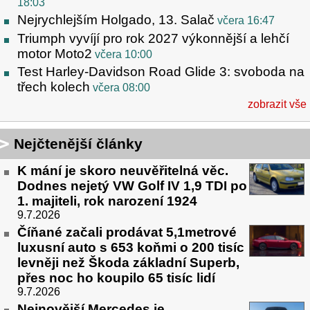
18:03
Nejrychlejším Holgado, 13. Salač
včera 16:47
Triumph vyvíjí pro rok 2027 výkonnější a lehčí
motor Moto2
včera 10:00
Test Harley-Davidson Road Glide 3: svoboda na
třech kolech
včera 08:00
zobrazit vše
Nejčtenější články
K mání je skoro neuvěřitelná věc.
Dodnes nejetý VW Golf IV 1,9 TDI po
1. majiteli, rok narození 1924
9.7.2026
Číňané začali prodávat 5,1metrové
luxusní auto s 653 koňmi o 200 tisíc
levněji než Škoda základní Superb,
přes noc ho koupilo 65 tisíc lidí
9.7.2026
Nejnovější Mercedes je