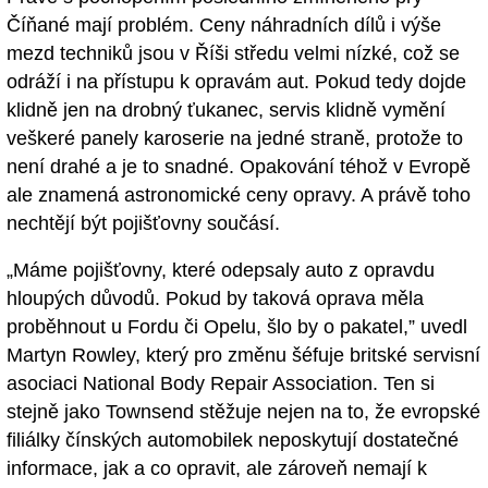
Číňané mají problém. Ceny náhradních dílů i výše
mezd techniků jsou v Říši středu velmi nízké, což se
odráží i na přístupu k opravám aut. Pokud tedy dojde
klidně jen na drobný ťukanec, servis klidně vymění
veškeré panely karoserie na jedné straně, protože to
není drahé a je to snadné. Opakování téhož v Evropě
ale znamená astronomické ceny opravy. A právě toho
nechtějí být pojišťovny součásí.
„Máme pojišťovny, které odepsaly auto z opravdu
hloupých důvodů. Pokud by taková oprava měla
proběhnout u Fordu či Opelu, šlo by o pakatel,” uvedl
Martyn Rowley, který pro změnu šéfuje britské servisní
asociaci National Body Repair Association. Ten si
stejně jako Townsend stěžuje nejen na to, že evropské
filiálky čínských automobilek neposkytují dostatečné
informace, jak a co opravit, ale zároveň nemají k