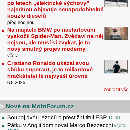
po letech „elektrické výchovy”
najednou objevuje nenapodobitelné
kouzlo dieselů
před hodinou
Na majitele BMW po nastartování
vyskočil Spider-Man. Zvědaví na něj
nejsou, ale musí si zvykat, je to
nový smutný projev moderny
včera
Cristiano Ronaldo ukázal svou
sbírku superaut, je to miliardové
hračkářství té nejvyšší úrovně
6.8.2026
zobrazit vše
Nové na MotoForum.cz
Souboj dvou jezdců o prestižní titul ESR
10:00
Pátku v Anglii dominoval Marco Bezzecchi
včera