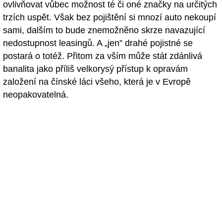
ovlivňovat vůbec možnost té či oné značky na určitých
trzích uspět. Však bez pojištění si mnozí auto nekoupí
sami, dalším to bude znemožněno skrze navazující
nedostupnost leasingů. A „jen” drahé pojistné se
postará o totéž. Přitom za vším může stát zdánlivá
banalita jako příliš velkorysý přístup k opravám
založení na čínské láci všeho, která je v Evropě
neopakovatelná.