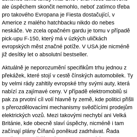
ale úspěchem skončit nemohlo, neboť zatímco třeba
pro takového Evropana je Fiesta dostačující, v
Americe z malého hatchbacku nikdo do nebes
neskáče. Ve zcela opačném gardu je tomu v případě
pick-upu F-150, který má v úzkých uličkách
evropských měst značné potíže. V USA jde nicméně
již desítky let o absolutní bestseller.
Aktuálně je neporozumění specifikům trhu jednou z
překážek, které stojí v cestě čínských automobilek. Ty
by velmi rády zahltily evropské trhy svými auty, která
nabízí za zajímavé ceny. V případě elektromobilů si
pak za prvotní cíl volí hlavně ty země, kde politici přišli
s přerozdělovacími mechanismy svědčícími prodejům
elektrických vozů. Mezi takovými nechybí ani Velká
Británie, kde obecně slaví úspěchy, nicméně i tam
začínají plány Číňanů poněkud zadrhávat. Řada