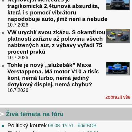
tragikomická 2,4tunová absurdita,
která i s pomocí vibrátoru
napodobuje auto, jímž není a nebude
10.7.2026
VW urychlí svou zkázu. S okamžitou
platností zařízne až polovinu všech
nabízených aut, z výbavy vyřadí 75
procent prvků
10.7.2026
Tohle je nový „služebák” Maxe
Verstappena. Má motor V10 a tisíc
koní, nemá turbo, nemá jediný
dotykový displej, nemá chybu?
10.7.2026
zobrazit vše
Živá témata na fóru
Politický koutek
08.08. 15:51
- řidičBOB