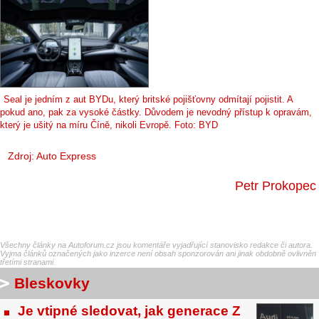
Seal je jedním z aut BYDu, který britské pojišťovny odmítají pojistit. A
pokud ano, pak za vysoké částky. Důvodem je nevodný přístup k opravám,
který je ušitý na míru Číně, nikoli Evropě. Foto: BYD
Zdroj:
Auto Express
Petr Prokopec
Všechny články na Autoforum.cz jsou komentáře vyjadřující stanovisko redakce či autora.
Vyjma článků označených jako inzerce není obsah sponzorován ani jinak obdobně ovlivněn
třetími stranami.
Bleskovky
Je vtipné sledovat, jak generace Z