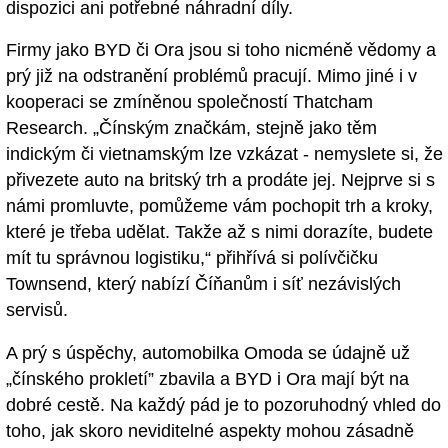
dispozici ani potřebné náhradní díly.
Firmy jako BYD či Ora jsou si toho nicméně vědomy a
prý již na odstranění problémů pracují. Mimo jiné i v
kooperaci se zmíněnou společností Thatcham
Research. „Čínským značkám, stejně jako těm
indickým či vietnamským lze vzkázat - nemyslete si, že
přivezete auto na britský trh a prodáte jej. Nejprve si s
námi promluvte, pomůžeme vám pochopit trh a kroky,
které je třeba udělat. Takže až s nimi dorazíte, budete
mít tu správnou logistiku,“ přihřívá si polívčičku
Townsend, který nabízí Číňanům i síť nezávislých
servisů.
A prý s úspěchy, automobilka Omoda se údajně už
„čínského prokletí” zbavila a BYD i Ora mají být na
dobré cestě. Na každý pád je to pozoruhodný vhled do
toho, jak skoro neviditelné aspekty mohou zásadně