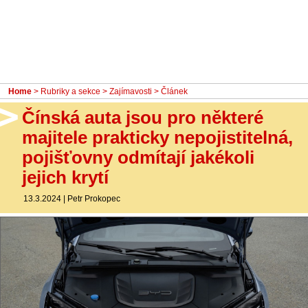
- Ostatní
Diskuzní fórum
Sledujte nás!
Home
>
Rubriky a sekce
>
Zajímavosti
> Článek
Čínská auta jsou pro některé
majitele prakticky nepojistitelná,
pojišťovny odmítají jakékoli
jejich krytí
13.3.2024
|
Petr Prokopec