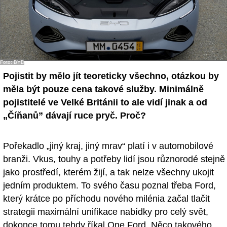
Foto: BYD
Pojistit by mělo jít teoreticky všechno, otázkou by
měla být pouze cena takové služby. Minimálně
pojistitelé ve Velké Británii to ale vidí jinak a od
„Číňanů” dávají ruce pryč. Proč?
Pořekadlo „jiný kraj, jiný mrav“ platí i v automobilové
branži. Vkus, touhy a potřeby lidí jsou různorodé stejně
jako prostředí, kterém žijí, a tak nelze všechny ukojit
jedním produktem. To svého času poznal třeba Ford,
který krátce po příchodu nového milénia začal tlačit
strategii maximální unifikace nabídky pro celý svět,
dokonce tomu tehdy říkal One Ford. Něco takového