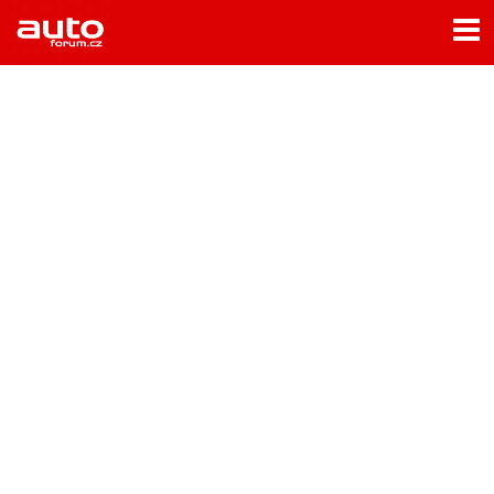
Menu
Home
Rubriky
- Testy aut
- Jízdní dojmy a další testy
- Bleskovky
- Představení
- Fascinace a historie
- Život řidiče
- Tuning
- Technika
- Zajímavosti