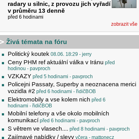
radary u silnic, z provozu jich vyřadí
v průměru 13 denně
před 6 hodinami
zobrazit vše
Živá témata na fóru
Politický koutek
08.06. 18:29
- jerry
Ceny PHM ref aktuální válka v Iránu
před
hodinou
- pavproch
VZKAZY
před 5 hodinami
- pavproch
Policejni Passaty, Superby a neoznacena merici
vozidla #2
před 6 hodinami
- řidičBOB
Elektromobily a vse kolem nich
před 6
hodinami
- řidičBOB
Mobilní telefony a vše okolo mobilních
komunikací
před 6 hodinami
- pavproch
S větrem ve vlasech....
před 8 hodinami
- pavproch
Zajímavé nabídky / slevy
včera
- mattonecz