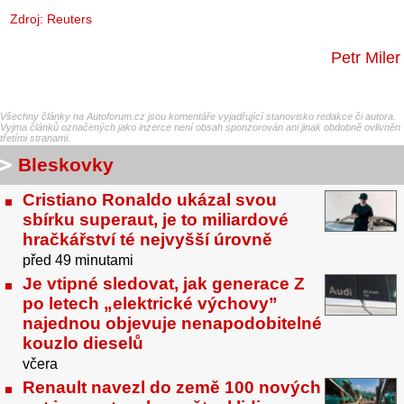
Zdroj:
Reuters
Petr Miler
Všechny články na Autoforum.cz jsou komentáře vyjadřující stanovisko redakce či autora.
Vyjma článků označených jako inzerce není obsah sponzorován ani jinak obdobně ovlivněn
třetími stranami.
Bleskovky
Cristiano Ronaldo ukázal svou
sbírku superaut, je to miliardové
hračkářství té nejvyšší úrovně
před 49 minutami
Je vtipné sledovat, jak generace Z
po letech „elektrické výchovy”
najednou objevuje nenapodobitelné
kouzlo dieselů
včera
Renault navezl do země 100 nových