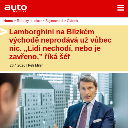
Menu
Home
Rubriky
Home
>
Rubriky a sekce
>
Zajímavosti
> Článek
- Testy aut
Lamborghini na Blízkém
východě neprodává už vůbec
- Jízdní dojmy a další testy
nic. „Lidi nechodí, nebo je
- Bleskovky
zavřeno,” říká šéf
- Představení
26.4.2026
|
Petr Miler
- Fascinace a historie
- Život řidiče
- Tuning
- Technika
- Zajímavosti