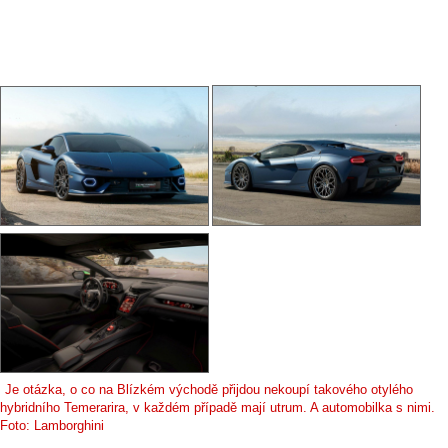
Je otázka, o co na Blízkém východě přijdou nekoupí takového otylého
hybridního Temerarira, v každém případě mají utrum. A automobilka s nimi.
Foto: Lamborghini