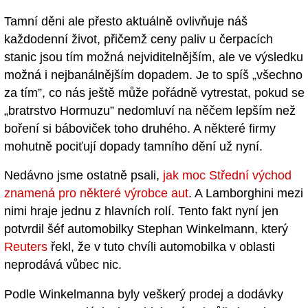
Tamní děni ale přesto aktuálně ovlivňuje náš
každodenní život, přičemž ceny paliv u čerpacích
stanic jsou tím možná nejviditelnějším, ale ve výsledku
možná i nejbanálnějším dopadem. Je to spíš „všechno
za tím”, co nás ještě může pořádně vytrestat, pokud se
„bratrstvo Hormuzu” nedomluví na něčem lepším než
boření si báboviček toho druhého. A některé firmy
mohutně pociťují dopady tamního dění už nyní.
Nedávno jsme ostatně psali,
jak moc Střední východ
znamená pro některé výrobce aut
. A Lamborghini mezi
nimi hraje jednu z hlavních rolí. Tento fakt nyní jen
potvrdil šéf automobilky Stephan Winkelmann, který
Reuters
řekl, že v tuto chvíli automobilka v oblasti
neprodává vůbec nic.
Podle Winkelmanna byly veškerý prodej a dodávky