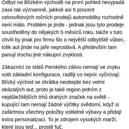
Odbyt na Blízkém východě na první pohled nevypadá
zase tak významně, jakkoli asi 5 procent
celosvětových ročních prodejů automobilky rozhodně
není málo. Problém je jinde - jednak jsou tyto prodeje
soustředěny do nějakých 5 měsíců roku, takže v tuto
chvíli by jinak pro firmu šlo o největší odbytiště vůbec,
tolik aut jinde na jaře neprodává. A především tam
panují trochu jiné nákupní zvyklosti.
Zákazníci ze států Perského zálivu nemají ve zvyku
volit základní konfigurace, raději co nejvíc vyčnívají.
Blízký východ se zkrátka neobejde bez velmi
okázalých aut, proto je také region jedním z
nejdůležitějších trhů drahých značek na světě -
kupující tam nemají žádné výčitky svědomí, když si
zaškrtnou všechny položky volitelné výbavy a přidají
extra personalizaci. To je zdrojem vysokých marží,
které jsou teď... prostě fuč.