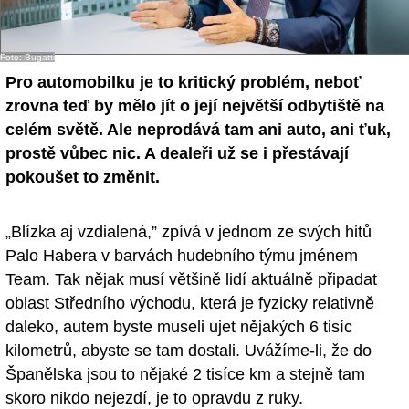
- Ostatní
Foto: Bugatti
Diskuzní fórum
Pro automobilku je to kritický problém, neboť
Sledujte nás!
zrovna teď by mělo jít o její největší odbytiště na
celém světě. Ale neprodává tam ani auto, ani ťuk,
prostě vůbec nic. A dealeři už se i přestávají
pokoušet to změnit.
„Blízka aj vzdialená,” zpívá v jednom ze svých hitů
Palo Habera v barvách hudebního týmu jménem
Team. Tak nějak musí většině lidí aktuálně připadat
oblast Středního východu, která je fyzicky relativně
daleko, autem byste museli ujet nějakých 6 tisíc
kilometrů, abyste se tam dostali. Uvážíme-li, že do
Španělska jsou to nějaké 2 tisíce km a stejně tam
skoro nikdo nejezdí, je to opravdu z ruky.