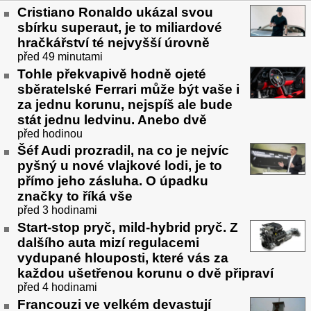
Cristiano Ronaldo ukázal svou
sbírku superaut, je to miliardové
hračkářství té nejvyšší úrovně
před 49 minutami
Tohle překvapivě hodně ojeté
sběratelské Ferrari může být vaše i
za jednu korunu, nejspíš ale bude
stát jednu ledvinu. Anebo dvě
před hodinou
Šéf Audi prozradil, na co je nejvíc
pyšný u nové vlajkové lodi, je to
přímo jeho zásluha. O úpadku
značky to říká vše
před 3 hodinami
Start-stop pryč, mild-hybrid pryč. Z
dalšího auta mizí regulacemi
vydupané hlouposti, které vás za
každou ušetřenou korunu o dvě připraví
před 4 hodinami
Francouzi ve velkém devastují