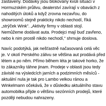
zastaveny. Dodávky jsou blokovány kvůli situaci v
Hormuzském průlivu, dealerství zavírají v obavách z
nahodilých útoků a když zrovna nezavřou, do
showroomů stejně prakticky nikdo nechodí, říká
„strýček Wink”. „Aktivity firmy v oblasti stojí.
Nemůžeme dodávat auta. Prodejci mají buď zavřeno,
nebo k nim prostě nikdo nechodí,” shrnuje doslova.
Navíc podotýká, jak nešťastně načasovaná celá věc
je. V okolí Perského zálivu se většina aut prodává před
létem a po něm. Přímo během léta je takové horko, že
to zákazníky táhne jinam. Prodeje v oblasti jsou tedy
závislé na výsledcích jarních a podzimních měsíců -
aktuální nula je tak pro Lambo velkou ránou a
Winkelmann očekává, že v důsledku aktuálního stavu
automobilka přijde o většinu sezónních prodejů, které
později nebudou nahrazeny.