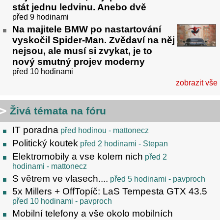
stát jednu ledvinu. Anebo dvě
před 9 hodinami
Na majitele BMW po nastartování
vyskočil Spider-Man. Zvědaví na něj
nejsou, ale musí si zvykat, je to
nový smutný projev moderny
před 10 hodinami
zobrazit vše
Živá témata na fóru
IT poradna
před hodinou
- mattonecz
Politický koutek
před 2 hodinami
- Stepan
Elektromobily a vse kolem nich
před 2
hodinami
- mattonecz
S větrem ve vlasech....
před 5 hodinami
- pavproch
5x Millers + OffTopíč: LaS Tempesta GTX 43.5
před 10 hodinami
- pavproch
Mobilní telefony a vše okolo mobilních