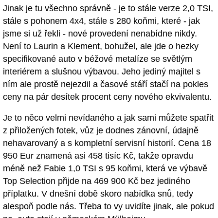
Jinak je tu všechno správně - je to stále verze 2,0 TSI,
stále s pohonem 4x4, stále s 280 koňmi, které - jak
jsme si už řekli - nové provedení nenabídne nikdy.
Není to Laurin a Klement, bohužel, ale jde o hezky
specifikované auto v béžové metalíze se světlým
interiérem a slušnou výbavou. Jeho jediný majitel s
ním ale prostě nejezdil a časové stáří stačí na pokles
ceny na pár desítek procent ceny nového ekvivalentu.
Je to něco velmi nevídaného a jak sami můžete spatřit
z přiložených fotek, vůz je dodnes zánovní, údajně
nehavarovaný a s kompletní servisní historií. Cena 18
950 Eur znamená asi 458 tisíc Kč, takže opravdu
méně než Fabie 1,0 TSI s 95 koňmi, která ve výbavě
Top Selection přijde na 469 900 Kč bez jediného
příplatku. V dnešní době skoro nabídka snů, tedy
alespoň podle nás. Třeba to vy uvidíte jinak, ale pokud