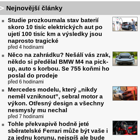
Nejnovější články
Studie prozkoumala stav baterií
skoro 10 tisíc elektrických aut po
ujetí 100 tisíc km a výsledky jsou
naprosto tragické
před 4 hodinami
Něco na zahrádku? Nešálí vás zrak,
někdo si předělal BMW M4 na pick-
up, auto s korbou. Se 755 koňmi ho
poslal do prodeje
před 6 hodinami
Mercedes modelu, který „nikdy
neměl vzniknout”, sebral motor a
výkon. Otřesný design a všechny
nesmysly mu nechal
před 7 hodinami
Tohle překvapivě hodně jeté
sběratelské Ferrari může být vaše i
za jednu korunu, nejspíš ale bude