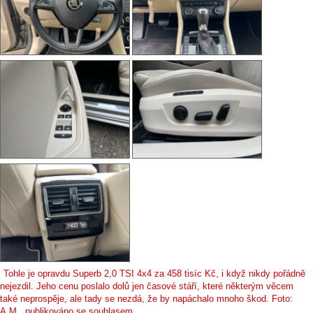
Tohle je opravdu Superb 2,0 TSI 4x4 za 458 tisíc Kč, i když nikdy pořádně
nejezdil. Jeho cenu poslalo dolů jen časové stáří, které některým věcem
také neprospěje, ale tady se nezdá, že by napáchalo mnoho škod. Foto:
A.M., publikováno se souhlasem