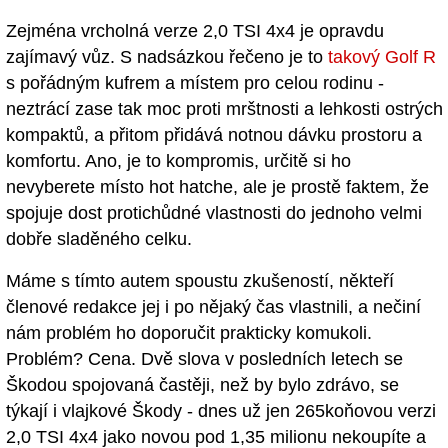
Zejména vrcholná verze 2,0 TSI 4x4 je opravdu
zajímavý vůz. S nadsázkou řečeno je to
takový Golf R
s pořádným kufrem a místem pro celou rodinu -
neztrácí zase tak moc proti mrštnosti a lehkosti ostrých
kompaktů, a přitom přidává notnou dávku prostoru a
komfortu. Ano, je to kompromis, určitě si ho
nevyberete místo hot hatche, ale je prostě faktem, že
spojuje dost protichůdné vlastnosti do jednoho velmi
dobře sladěného celku.
Máme s tímto autem spoustu zkušeností, někteří
členové redakce jej i po nějaký čas vlastnili, a nečiní
nám problém ho doporučit prakticky komukoli.
Problém? Cena. Dvě slova v posledních letech se
Škodou spojovaná častěji, než by bylo zdrávo, se
týkají i vlajkové Škody - dnes už jen 265koňovou verzi
2,0 TSI 4x4 jako novou pod 1,35 milionu nekoupíte a