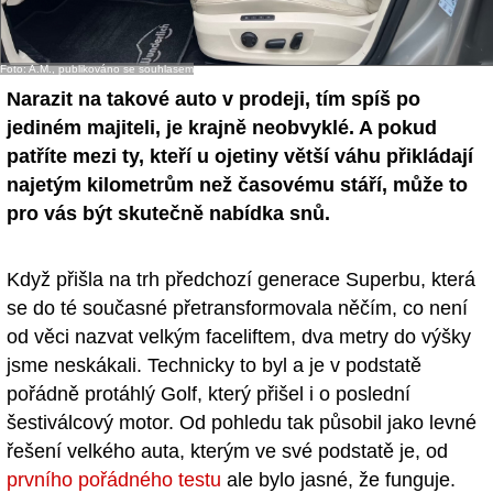
- Ostatní
Foto: A.M., publikováno se souhlasem
Diskuzní fórum
Narazit na takové auto v prodeji, tím spíš po
Sledujte nás!
jediném majiteli, je krajně neobvyklé. A pokud
patříte mezi ty, kteří u ojetiny větší váhu přikládají
najetým kilometrům než časovému stáří, může to
pro vás být skutečně nabídka snů.
Když přišla na trh předchozí generace Superbu, která
se do té současné přetransformovala něčím, co není
od věci nazvat velkým faceliftem, dva metry do výšky
jsme neskákali. Technicky to byl a je v podstatě
pořádně protáhlý Golf, který přišel i o poslední
šestiválcový motor. Od pohledu tak působil jako levné
řešení velkého auta, kterým ve své podstatě je, od
prvního pořádného testu
ale bylo jasné, že funguje.