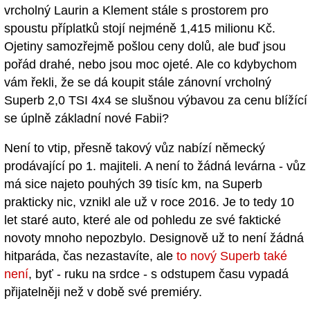
vrcholný Laurin a Klement stále s prostorem pro
spoustu příplatků stojí nejméně 1,415 milionu Kč.
Ojetiny samozřejmě pošlou ceny dolů, ale buď jsou
pořád drahé, nebo jsou moc ojeté. Ale co kdybychom
vám řekli, že se dá koupit stále zánovní vrcholný
Superb 2,0 TSI 4x4 se slušnou výbavou za cenu blížící
se úplně základní nové Fabii?
Není to vtip, přesně takový vůz nabízí německý
prodávající po 1. majiteli. A není to žádná levárna - vůz
má sice najeto pouhých 39 tisíc km, na Superb
prakticky nic, vznikl ale už v roce 2016. Je to tedy 10
let staré auto, které ale od pohledu ze své faktické
novoty mnoho nepozbylo. Designově už to není žádná
hitparáda, čas nezastavíte, ale
to nový Superb také
není
, byť - ruku na srdce - s odstupem času vypadá
přijatelněji než v době své premiéry.