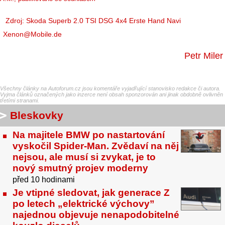
Zdroj: Skoda Superb 2.0 TSI DSG 4x4 Erste Hand Navi
Xenon@Mobile.de
Petr Miler
Všechny články na Autoforum.cz jsou komentáře vyjadřující stanovisko redakce či autora.
Vyjma článků označených jako inzerce není obsah sponzorován ani jinak obdobně ovlivněn
třetími stranami.
Bleskovky
Na majitele BMW po nastartování
vyskočil Spider-Man. Zvědaví na něj
nejsou, ale musí si zvykat, je to
nový smutný projev moderny
před 10 hodinami
Je vtipné sledovat, jak generace Z
po letech „elektrické výchovy”
najednou objevuje nenapodobitelné