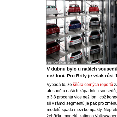
Foto: Archiv Autoforum.cz
V dubnu bylo u našich sousedů
než loni. Pro Brity je však růs
Vypadá to, že
šňůra černých reportů
z
alespoň u našich západních sousedů,
o 3,8 procenta více než loni, což kon
sil v rámci segmentů je pak pro změn
modelů spadá mezi kompakty. Nepřek
žebříčku modelů, zatímco Volkswage