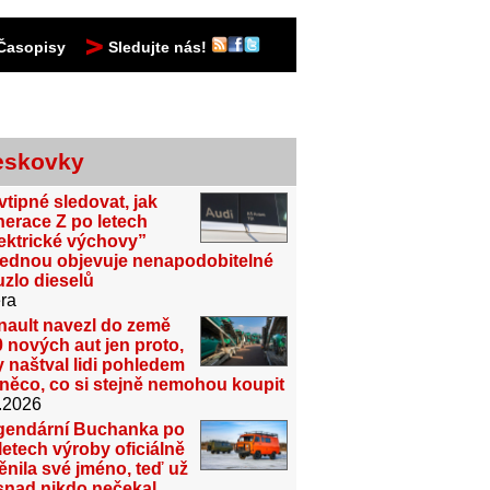
Časopisy
Sledujte nás!
eskovky
vtipné sledovat, jak
erace Z po letech
ektrické výchovy”
jednou objevuje nenapodobitelné
zlo dieselů
ra
nault navezl do země
 nových aut jen proto,
 naštval lidi pohledem
něco, co si stejně nemohou koupit
.2026
gendární Buchanka po
letech výroby oficiálně
nila své jméno, teď už
snad nikdo nečekal