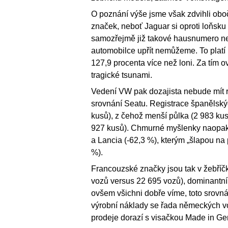
O poznání výše jsme však zdvihli oboč
značek, neboť Jaguar si oproti loňsku
samozřejmě již takové hausnumero není
automobilce upřít nemůžeme. To platí 
127,9 procenta více než loni. Za tím ov
tragické tsunami.
Vedení VW pak dozajista nebude mít ra
srovnání Seatu. Registrace španělskýc
kusů), z čehož menší půlka (2 983 kus
927 kusů). Chmurné myšlenky naopak n
a Lancia (-62,3 %), kterým „šlapou na 
%).
Francouzské značky jsou tak v žebříč
vozů versus 22 695 vozů), dominantní
ovšem všichni dobře víme, toto srovn
výrobní náklady se řada německých v
prodeje dorazí s visačkou Made in Ger