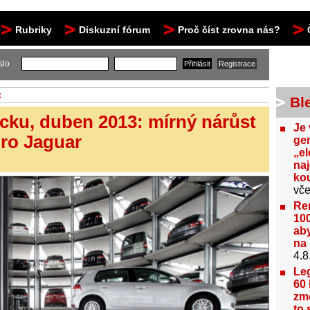
Rubriky
Diskuzní fórum
Proč číst zrovna nás?
slo
k
Bl
cku, duben 2013: mírný nárůst
Je 
pro Jaguar
gen
„el
na
kou
vče
Re
100
aby
na 
4.8
Le
60 
změ
to 