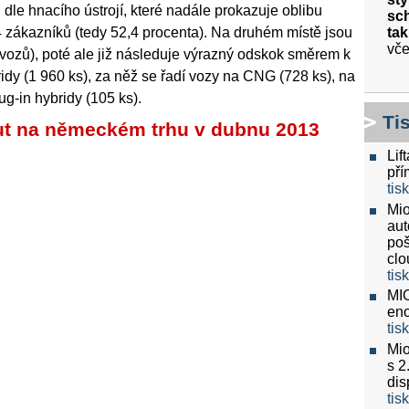
le hnacího ústrojí, které nadále prokazuje oblibu
sch
ta
4 zákazníků (tedy 52,4 procenta). Na druhém místě jsou
vče
ozů), poté ale již následuje výrazný odskok směrem k
ridy (1 960 ks), za něž se řadí vozy na CNG (728 ks), na
ug-in hybridy (105 ks).
Ti
ut na německém trhu v dubnu 2013
Lif
pří
tis
Mio
aut
poš
clo
tis
MIO
eno
tis
Mio
s 2
dis
tis