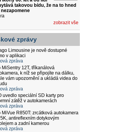
ytává takovou bídu, že na to hned
k nezapomene
ra
zobrazit vše
skové zprávy
tago Limousine je nově dostupné
mo v aplikaci
ková zpráva
 MiSentry 12T, tříkanálová
okamera, k níž se připojíte na dálku,
le vám upozornění a ukládá videa do
udu
ková zpráva
 uvedlo speciální SD karty pro
rmní zátěž v autokamerách
ková zpráva
 MiVue R850T: zrcátková autokamera
.5K, antireflexním dotykovým
plejem a zadní kamerou
ková zpráva