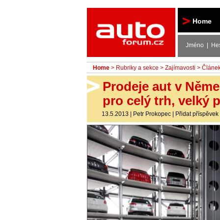
Autoforum
Home
Jméno | He
Home
>
Rubriky a sekce
>
Zajímavosti
> Článe
Prodeje aut v Něme
pro celý trh, velký 
13.5.2013
|
Petr Prokopec
|
Přidat příspěvek