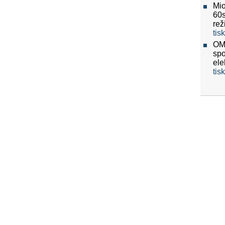
Mio
60
re
tis
OMV
spo
ele
tis