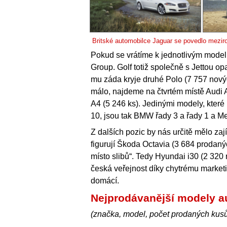
Britské automobilce Jaguar se povedlo mezir
Pokud se vrátíme k jednotlivým mode
Group. Golf totiž společně s Jettou op
mu záda kryje druhé Polo (7 757 novýc
málo, najdeme na čtvrtém místě Audi 
A4 (5 246 ks). Jedinými modely, kter
10, jsou tak BMW řady 3 a řady 1 a Me
Z dalších pozic by nás určitě mělo za
figurují Škoda Octavia (3 684 prodaný
místo slibů“. Tedy Hyundai i30 (2 320 
česká veřejnost díky chytrému market
domácí.
Nejprodávanější modely a
(značka, model, počet prodaných kus