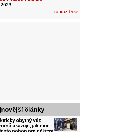
.2026
zobrazit vše
jnovější články
ktrický obytný vůz
orně ukazuje, jak moc
tento pohon pro některá