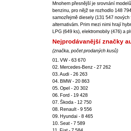
Mnohem přesnější je srovnání modelů d
benzinu, pro nějž se rozhodlo 148 79
samozřejmě diesely (131 547 nových v
alternativám. Prim mezi nimi hrají hyb
LPG (649 ks), elektromobily (476) a pl
Nejprodávanější značky a
(značka, počet prodaných kusů)
01. VW - 63 670
02. Mercedes-Benz - 27 262
03. Audi - 26 263
04. BMW - 20 863
05. Opel - 20 302
06. Ford - 19 428
07. Škoda - 12 750
08. Renault - 9 556
09. Hyundai - 8 465
10. Seat - 7 589
11. Fiat - 7 584