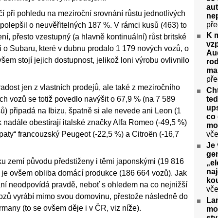
aut
í při pohledu na meziroční srovnání růstu jednotlivých
ne
pře
 polepšil o neuvěřitelných 187 %. V rámci kusů (463) to
K 
, přesto vzestupný (a hlavně kontinuální) růst britské
vz
i o Subaru, které v dubnu prodalo 1 179 nových vozů, o
Aud
šem stojí jejich dostupnost, jelikož loni výrobu ovlivnilo
rod
ma
pře
dost jen z vlastních prodejů, ale také z meziročního
Cht
h vozů se totiž povedlo navýšit o 67,9 % (na 7 589
te
ups
ů) připadá na Ibizu, špatně si ale nevede ani Leon (1
co 
adále obestírají italské značky Alfa Romeo (-49,5 %)
mo
paty“ francouzský Peugeot (-22,5 %) a Citroën (-16,7
vče
Je 
gen
ku zemí původu předstiženy i těmi japonskými (19 816
„el
na
 je ovšem obliba domácí produkce (186 664 vozů). Jak
kou
ání neodpovídá pravdě, neboť s ohledem na co nejnižší
vče
ozů vyrábí mimo svou domovinu, přestože následně do
La
many (to se ovšem děje i v ČR, viz níže).
mo
sty