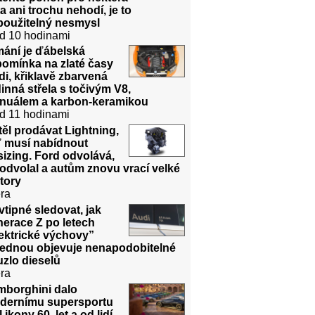
a ani trochu nehodí, je to
použitelný nesmysl
d 10 hodinami
mání je ďábelská
pomínka na zlaté časy
i, křiklavě zbarvená
inná střela s točivým V8,
nuálem a karbon-keramikou
d 11 hodinami
ěl prodávat Lightning,
ď musí nabídnout
izing. Ford odvolává,
odvolal a autům znovu vrací velké
tory
ra
vtipné sledovat, jak
erace Z po letech
ektrické výchovy”
jednou objevuje nenapodobitelné
zlo dieselů
ra
mborghini dalo
dernímu supersportu
l ikony 60. let a od lidí