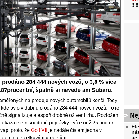
3.8
 prodáno 284 444 nových vozů, o 3,8 % více
t 187procentní, špatně si nevede ani Subaru.
aměřených na prodeje nových automobilů končí. Tedy
 kde bylo v dubnu prodáno 284 444 nových vozů. To je
Ne
ečně signalizuje alespoň drobné oživení trhu. Rozložení
u ukazatelem soudobé poptávky - více než 25 procent
Ele
vapí proto, že
Golf VII
je nadále číslem jedna v
náz
n dominuje celkovým prodejům.
se 