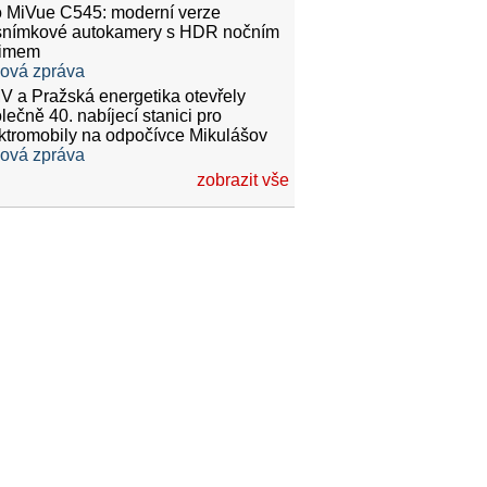
 MiVue C545: moderní verze
snímkové autokamery s HDR nočním
žimem
ková zpráva
 a Pražská energetika otevřely
lečně 40. nabíjecí stanici pro
ktromobily na odpočívce Mikulášov
ková zpráva
zobrazit vše