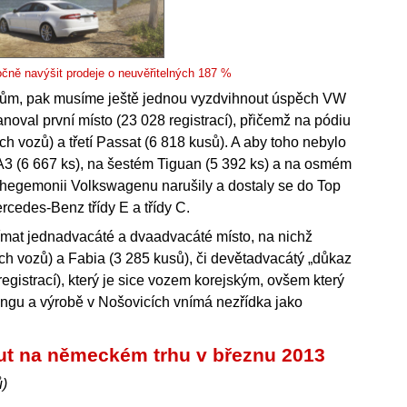
očně navýšit prodeje o neuvěřitelných 187 %
lům, pak musíme ještě jednou vyzdvihnout úspěch VW
anoval první místo (23 028 registrací), přičemž na pódiu
h vozů) a třetí Passat (6 818 kusů). A aby toho nebylo
A3 (6 667 ks), na šestém Tiguan (5 392 ks) a na osmém
é hegemonii Volkswagenu narušily a dostaly se do Top
rcedes-Benz třídy E a třídy C.
jímat jednadvacáté a dvaadvacáté místo, na nichž
ch vozů) a Fabia (3 285 kusů), či devětadvacátý „důkaz
registrací), který je sice vozem korejským, ovšem který
ingu a výrobě v Nošovicích vnímá nezřídka jako
ut na německém trhu v březnu 2013
ů)