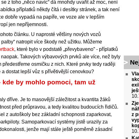
 se z toho „něco navíc“ dá mnohdy uvařit až moc, není
bídka příplatků někdy čítá i desítky stránek, a tak není
ice dobře vypadá na papíře, ve voze ale v lepším
opí jen nepříjemnosti.
tohoto článku. U naprosté většiny nových vozů
palby“ natropit více škody než užitku. Můžeme
ortback
, které bylo v podstatě „převybaveno” - příplatků
ež naopak. Takových výbavových prvků ale více, než byly
Ne
 předestřeme osmičku z nich. Které prvky tedy raději
e a dostat lepší vůz s přívětivější cenovkou?
Vla
sko
- kde by mohlo pomoci, tam už
exi
ješ
10.
y dříve. Je to masovější záležitost a kvantita žáků
Zj
dnost před průpravou, a tedy kvalitou budoucích řidičů.
náh
z p
el z autoškoly bez základní schopnosti zaparkovat,
vyp
parkpiloty. Samoparkovací systémy jistě urazily za
ko
okonalosti, jenže mají stále ještě poměrně zásadní
10.
Kat