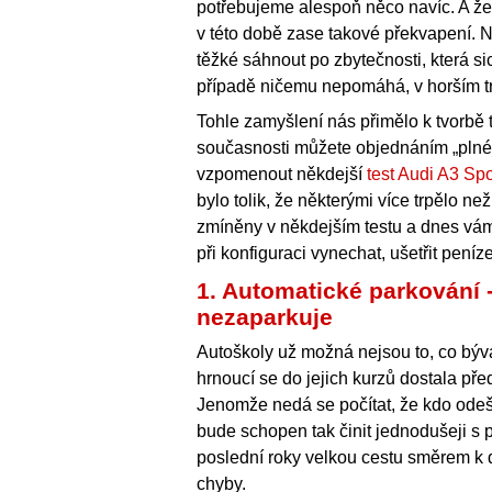
potřebujeme alespoň něco navíc. A že
v této době zase takové překvapení. Na
těžké sáhnout po zbytečnosti, která s
případě ničemu nepomáhá, v horším tr
Tohle zamyšlení nás přimělo k tvorbě 
současnosti můžete objednáním „plné 
vzpomenout někdejší
test Audi A3 Sp
bylo tolik, že některými více trpělo n
zmíněny v někdejším testu a dnes vám
při konfiguraci vynechat, ušetřit peníz
1. Automatické parkování 
nezaparkuje
Autoškoly už možná nejsou to, co býval
hrnoucí se do jejich kurzů dostala pře
Jenomže nedá se počítat, že kdo odeš
bude schopen tak činit jednodušeji s 
poslední roky velkou cestu směrem k d
chyby.