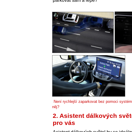
parkovat sám a lépe?
Není rychlejší zaparkovat bez pomoci systém
něj?
2. Asistent dálkových svět
pro vás