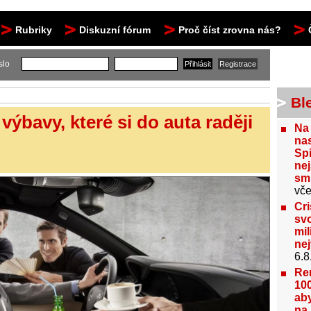
Rubriky
Diskuzní fórum
Proč číst zrovna nás?
slo
Bl
výbavy, které si do auta raději
Na
nas
Spi
nej
sm
vče
Cri
svo
mil
ne
6.8
Re
100
aby
na 