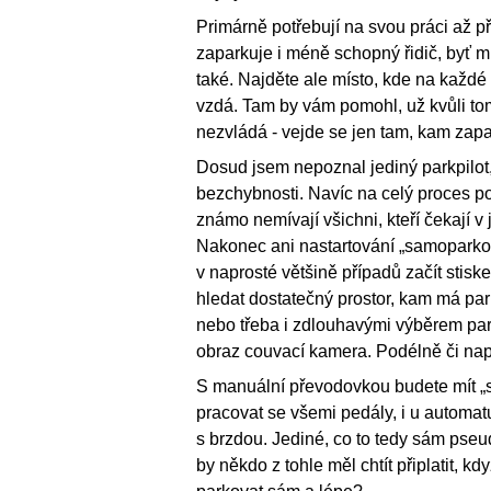
Primárně potřebují na svou práci až p
zaparkuje i méně schopný řidič, byť mu
také. Najděte ale místo, kde na každé
vzdá. Tam by vám pomohl, už kvůli tom
nezvládá - vejde se jen tam, kam zapa
Dosud jsem nepoznal jediný parkpilot,
bezchybnosti. Navíc na celý proces po
známo nemívají všichni, kteří čekají 
Nakonec ani nastartování „samoparko
v naprosté většině případů začít stiske
hledat dostatečný prostor, kam má park
nebo třeba i zdlouhavými výběrem par
obraz couvací kamera. Podélně či napří
S manuální převodovkou budete mít „s
pracovat se všemi pedály, i u automat
s brzdou. Jediné, co to tedy sám pse
by někdo z tohle měl chtít připlatit, 