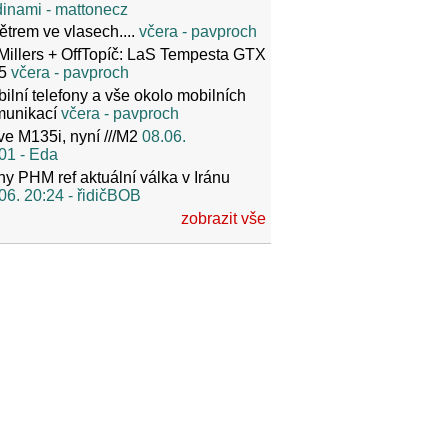
dinami
- mattonecz
ětrem ve vlasech....
včera
- pavproch
Millers + OffTopíč: LaS Tempesta GTX
5
včera
- pavproch
ilní telefony a vše okolo mobilních
munikací
včera
- pavproch
ve M135i, nyní ///M2
08.06.
01
- Eda
y PHM ref aktuální válka v Iránu
06. 20:24
- řidičBOB
zobrazit vše