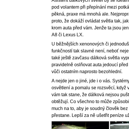
Asistent dálkových světel by se ideáln
pod volantem při přepínání mezi potká
pěkná, praxe má mnohá ale. Nejpropra
proto, že dokáží ovládat světla tak, j
krom auta před vám. Jenže ta jsou jen
A8 či Lexus LX.
U běžnějších xenonových či jednoduš
funkčností tak slavné není, neboť neje
také ještě zavčasu dálková světla vyp
pravidelně oslňovat auta jedoucí před v
vůči ostatním naprosto bezohlední.
A nejde jen o jiné, jde i o vás. Systém
osvětlení a pomalu se rozsvěcí, když v
vám tak stane, že dálková nejsou pušt
obtěžují. Co všechno to může způsobit, 
much na to, aby je soudný člověk bez 
přestane. Lepší za ně ušetřit peníze u