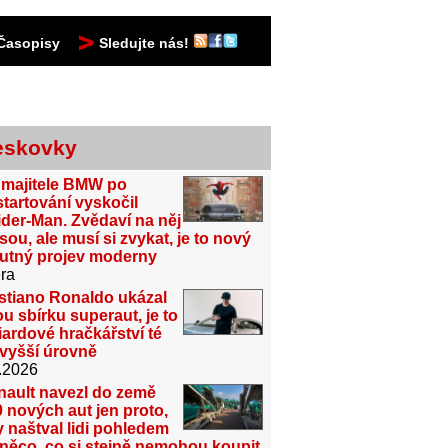
Časopisy
Sledujte nás!
eskovky
 majitele BMW po
tartování vyskočil
der-Man. Zvědaví na něj
sou, ale musí si zvykat, je to nový
utný projev moderny
ra
stiano Ronaldo ukázal
u sbírku superaut, je to
iardové hračkářství té
jvyšší úrovně
.2026
nault navezl do země
 nových aut jen proto,
 naštval lidi pohledem
něco, co si stejně nemohou koupit