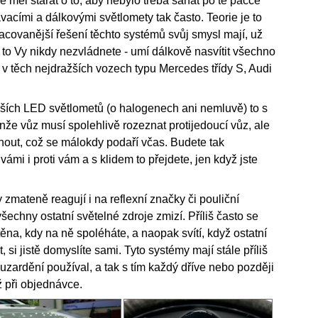
ě měl starat o to, aby nebylo třeba sahat po té páčce
vacími a dálkovými světlomety tak často. Teorie je to
covanější řešení těchto systémů svůj smysl mají, už
ak to Vy nikdy nezvládnete - umí dálkově nasvítit všechno
 v těch nejdražších vozech typu Mercedes třídy S, Audi
ších LED světlometů (o halogenech ani nemluvě) to s
nže vůz musí spolehlivě rozeznat protijedoucí vůz, ale
nout, což se málokdy podaří včas. Budete tak
ámi i proti vám a s klidem to přejdete, jen když jste
y zmateně reagují i na reflexní značky či pouliční
šechny ostatní světelné zdroje zmizí. Příliš často se
ěna, kdy na ně spoléháte, a naopak svítí, když ostatní
si jistě domyslíte sami. Tyto systémy mají stále příliš
uzardění používal, a tak s tím každý dříve nebo později
ž při objednávce.