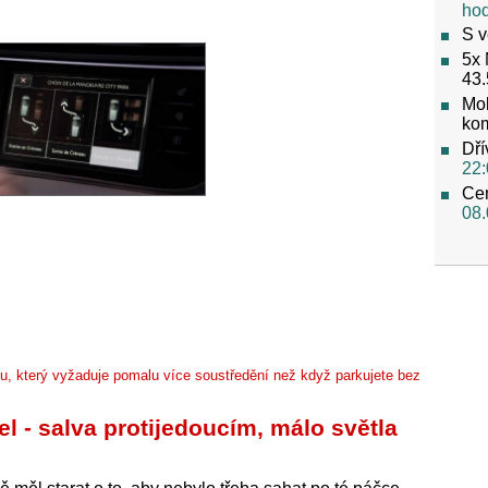
ho
S v
5x 
43.
Mob
ko
Dří
22:
Cen
08.
u, který vyžaduje pomalu více soustředění než když parkujete bez
el - salva protijedoucím, málo světla