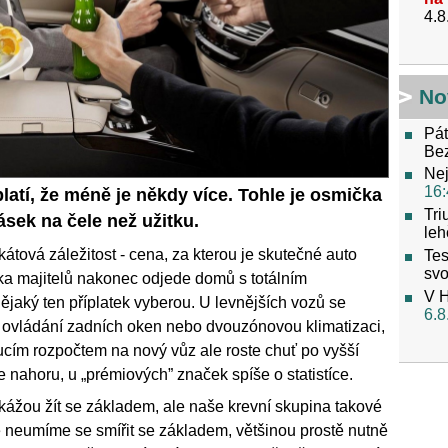
4.8
No
Pát
Be
Nej
16:
platí, že méně je někdy více. Tohle je osmička
Tri
ásek na čele než užitku.
leh
átová záležitost - cena, za kterou je skutečné auto
Tes
svo
ka majitelů nakonec odjede domů s totálním
V H
ějaký ten příplatek vyberou. U levnějších vozů se
6.8
é ovládání zadních oken nebo dvouzónovou klimatizaci,
oucím rozpočtem na nový vůz ale roste chuť po vyšší
ce nahoru, u „prémiových” značek spíše o statistíce.
ážou žít se základem, ale naše krevní skupina takové
e neumíme se smířit se základem, většinou prostě nutně