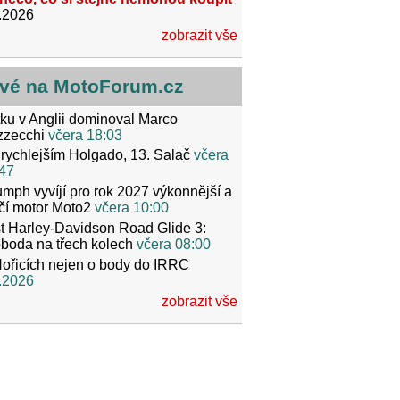
.2026
zobrazit vše
vé na MotoForum.cz
ku v Anglii dominoval Marco
zzecchi
včera 18:03
rychlejším Holgado, 13. Salač
včera
47
umph vyvíjí pro rok 2027 výkonnější a
čí motor Moto2
včera 10:00
t Harley-Davidson Road Glide 3:
boda na třech kolech
včera 08:00
ořicích nejen o body do IRRC
.2026
zobrazit vše