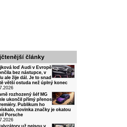
jčtenější články
jková loď Audi v Evropě
nčila bez nástupce, v
lu ale žije dál. Je to snad
tě větší ostuda než úplný konec
7.2026
evně rozhozený šéf MG
le ukončil přímý přenos
remiéry. Publikum ho
ískalo, novinka značky je okatou
pií Porsche
7.2026
alyzátory už nejsou v