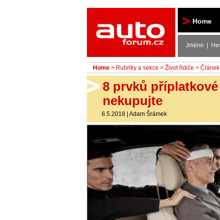
Autoforum
Home
Jméno | He
Home
>
Rubriky a sekce
>
Život řidiče
> Článek
8 prvků příplatkové 
nekupujte
6.5.2018
|
Adam Šrámek