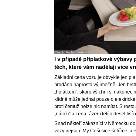
Foto: Archiv Autoforum.cz
I v případě příplatkové výbavy 
těch, které vám nadělají více vr
Základní cena vozu je obvykle jen plak
prodáno naprosto výjimečně. Jen hrst
„holátkem”, skoro všichni si nakonec n
klidně může jednat pouze o elektrick
proti čemuž nelze nic namítat. S rost
„náloži” a cena rázem letí o desetitisí
Snad někteří zákazníci v Německu dok
vozy nejsou. My Češi sice šetříme, al