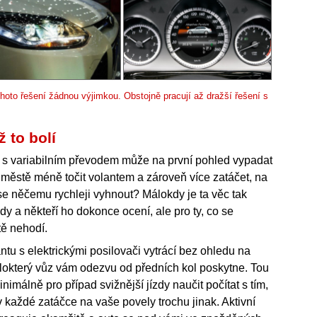
ohoto řešení žádnou výjimkou. Obstojně pracují až dražší řešení s
ž to bolí
ení s variabilním převodem může na první pohled vypadat
městě méně točit volantem a zároveň více zatáčet, na
se něčemu rychleji vyhnout? Málokdy je ta věc tak
dy a někteří ho dokonce ocení, ale pro ty, co se
tě nehodí.
antu s elektrickými posilovači vytrácí bez ohledu na
n málokterý vůz vám odezvu od předních kol poskytne. Tou
imálně pro případ svižnější jízdy naučit počítat s tím,
v každé zatáčce na vaše povely trochu jinak. Aktivní