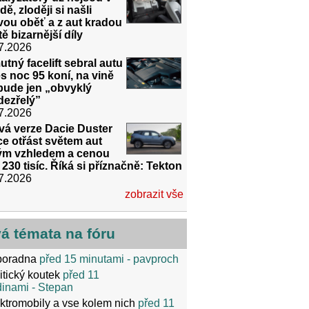
ě, zloději si našli
vou oběť a z aut kradou
tě bizarnější díly
7.2026
tný facelift sebral autu
s noc 95 koní, na vině
bude jen „obvyklý
dezřelý”
7.2026
vá verze Dacie Duster
e otřást světem aut
ným vzhledem a cenou
 230 tisíc. Říká si příznačně: Tekton
7.2026
zobrazit vše
vá témata na fóru
poradna
před 15 minutami
- pavproch
itický koutek
před 11
dinami
- Stepan
ktromobily a vse kolem nich
před 11