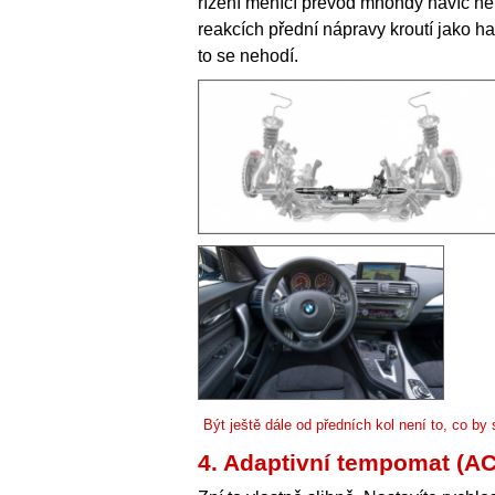
řízení měnící převod mnohdy navíc n
reakcích přední nápravy kroutí jako had
to se nehodí.
Být ještě dále od předních kol není to, co by 
4. Adaptivní tempomat (ACC