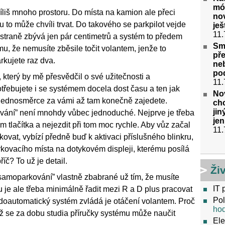
mód
říliš mnoho prostoru. Do místa na kamion ale přeci
no
 to může chvíli trvat. Do takového se parkpilot vejde
ješ
11.
 straně zbývá jen pár centimetrů a systém to předem
Smu
u, že nemusíte zběsile točit volantem, jenže to
pře
rkujete raz dva.
ne
po
 který by mě přesvědčil o své užitečnosti a
11.
třebujete i se systémem docela dost času a ten jak
No
v jednosměrce za vámi až tam konečně zajedete.
chc
ji
vání” není mnohdy vůbec jednoduché. Nejprve je třeba
jen
m tlačítka a nejezdit při tom moc rychle. Aby vůz začal
11.
ovat, vybízí předně buď k aktivaci příslušného blinkru,
kovacího místa na dotykovém displeji, kterému posílá
č? To už je detail.
Ži
amoparkování” vlastně zbabrané už tím, že musíte
IT 
u je ale třeba minimálně řadit mezi R a D plus pracovat
Pol
udoautomatický systém zvládá je otáčení volantem. Proč
ho
když se za dobu studia příručky systému může naučit
Ele