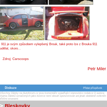
911 je svým způsobem vylepšený Brouk, také proto lze z Brouka 911
udělat, skoro...
Zdroj:
Carscoops
Petr Miler
Diskuze
Přidat příspěvek
Všechny články na Autoforum.cz jsou komentáře vyjadřující stanovisko redakce či autora.
Vyjma článků označených jako inzerce není obsah sponzorován ani jinak obdobně ovlivněn
třetími stranami.
Bleskovky