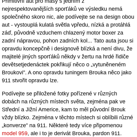
Primitivní aut pro masy s jedním z
nejrespektovanějších sporťáků ve výsledku nemá
společného skoro nic, ale podívejte se na design obou
aut - vystouplá kulatá světla vpředu, nízká a protáhlá
záď, původně vzduchem chlazený motor boxer za
zadní nápravou, pohon zadních kol... Tato auta jsou si
opravdu koncepčně i designově blízká a není divu, že
majitelé jiných sporťáků někdy v žertu na hrdé řidiče
devětsetjedenáctek pokřikují něco o „vytuněneném
Broukovi”. A ono opravdu tuningem Brouka něco jako
911 stvořit opravdu lze.
Podívejte se přiložené fotky pořízené v různých
dobách na různých místech světa, zejména pak ve
Střední a Jižní Americe, kam to měl původní Brouk
vždy blízko. Zejména v těchto místech si oblíbili různé
„konverze” na 911. Některé tedy více připomenou
model 959
, ale i to je derivát Brouka, pardon 911.