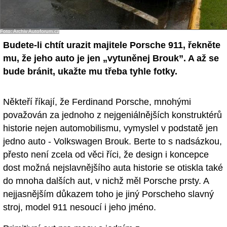
- Ostatní
Foto: Archiv Autoforum.cz
Diskuzní fórum
Budete-li chtít urazit majitele Porsche 911, řekněte
Sledujte nás!
mu, že jeho auto je jen „vytuněnej Brouk”. A až se
bude bránit, ukažte mu třeba tyhle fotky.
Někteří říkají, že Ferdinand Porsche, mnohými
považován za jednoho z nejgeniálnějších konstruktérů
historie nejen automobilismu, vymyslel v podstatě jen
jedno auto - Volkswagen Brouk. Berte to s nadsázkou,
přesto není zcela od věci říci, že design i koncepce
dost možná nejslavnějšího auta historie se otiskla také
do mnoha dalších aut, v nichž měl Porsche prsty. A
nejjasnějším důkazem toho je jiný Porscheho slavný
stroj, model 911 nesoucí i jeho jméno.