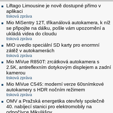
Liftago Limousine je nově dostupné přímo v
aplikaci
tisková zpráva
Mio MiSentry 12T, tříkanálová autokamera, k níž
se připojíte na dálku, pošle vám upozornění a
ukládá videa do cloudu
tisková zpráva
MIO uvedlo speciální SD karty pro enormní
zátěž v autokamerách
tisková zpráva
Mio MiVue R850T: zrcátková autokamera s
2.5K, antireflexním dotykovým displejem a zadní
kamerou
tisková zpráva
Mio MiVue C545: moderní verze 60snímkové
autokamery s HDR nočním režimem
tisková zpráva
OMV a Pražská energetika otevřely společně
40. nabíjecí stanici pro elektromobily na
odpočívce Mikulášov