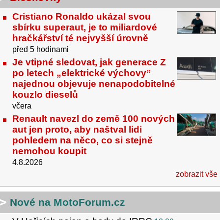
Cristiano Ronaldo ukázal svou
sbírku superaut, je to miliardové
hračkářství té nejvyšší úrovně
před 5 hodinami
Je vtipné sledovat, jak generace Z
po letech „elektrické výchovy”
najednou objevuje nenapodobitelné
kouzlo dieselů
včera
Renault navezl do země 100 nových
aut jen proto, aby naštval lidi
pohledem na něco, co si stejně
nemohou koupit
4.8.2026
zobrazit vše
Nové na MotoForum.cz