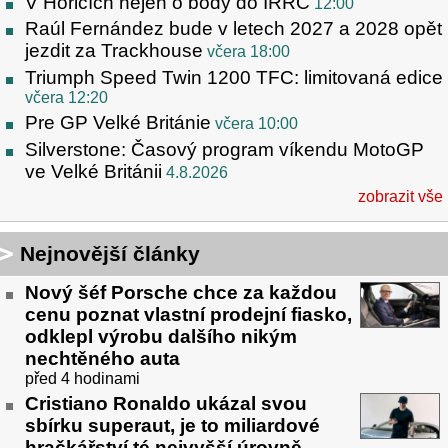
V Hořicích nejen o body do IRRC
12:00
Raúl Fernández bude v letech 2027 a 2028 opět
jezdit za Trackhouse
včera 18:00
Triumph Speed Twin 1200 TFC: limitovaná edice
včera 12:20
Pre GP Velké Británie
včera 10:00
Silverstone: Časový program víkendu MotoGP
ve Velké Británii
4.8.2026
zobrazit vše
Nejnovější články
Nový šéf Porsche chce za každou
cenu poznat vlastní prodejní fiasko,
odklepl výrobu dalšího nikým
nechtěného auta
před 4 hodinami
Cristiano Ronaldo ukázal svou
sbírku superaut, je to miliardové
hračkářství té nejvyšší úrovně