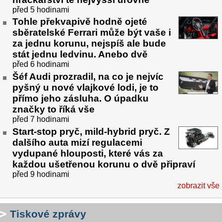
před 5 hodinami
Tohle překvapivě hodně ojeté
sběratelské Ferrari může být vaše i
za jednu korunu, nejspíš ale bude
stát jednu ledvinu. Anebo dvě
před 6 hodinami
Šéf Audi prozradil, na co je nejvíc
pyšný u nové vlajkové lodi, je to
přímo jeho zásluha. O úpadku
značky to říká vše
před 7 hodinami
Start-stop pryč, mild-hybrid pryč. Z
dalšího auta mizí regulacemi
vydupané hlouposti, které vás za
každou ušetřenou korunu o dvě připraví
před 9 hodinami
zobrazit vše
Tiskové zprávy