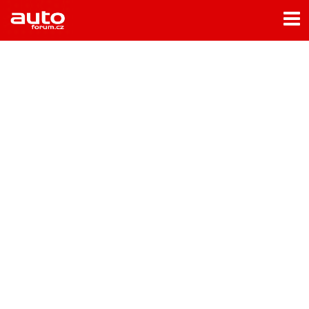
Menu
Home
Rubriky
- Testy aut
- Jízdní dojmy a další testy
- Bleskovky
- Představení
- Fascinace a historie
- Život řidiče
- Tuning
- Technika
- Zajímavosti