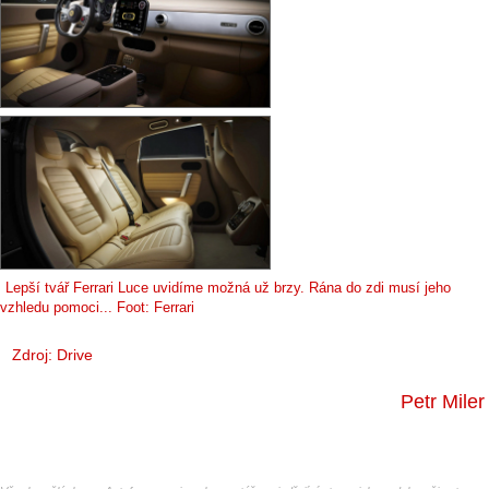
Lepší tvář Ferrari Luce uvidíme možná už brzy. Rána do zdi musí jeho
vzhledu pomoci... Foot: Ferrari
Zdroj:
Drive
Petr Miler