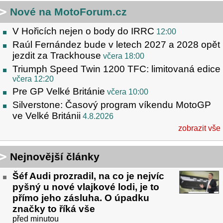
Nové na MotoForum.cz
V Hořicích nejen o body do IRRC
12:00
Raúl Fernández bude v letech 2027 a 2028 opět
jezdit za Trackhouse
včera 18:00
Triumph Speed Twin 1200 TFC: limitovaná edice
včera 12:20
Pre GP Velké Británie
včera 10:00
Silverstone: Časový program víkendu MotoGP
ve Velké Británii
4.8.2026
zobrazit vše
Nejnovější články
Šéf Audi prozradil, na co je nejvíc
pyšný u nové vlajkové lodi, je to
přímo jeho zásluha. O úpadku
značky to říká vše
před minutou