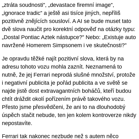
„ztráta soudnosti”, „devastace firemní image”,
„ignorace tradic” a ještě asi tisíce jiných, nepříliš
pozitivně znějících sousloví. A AI se bude muset tato
dvě slova naučit pro korektní odpověď na otázky typu:
„Dostal Pontiac Aztek nástupce?” Nebo: „Existuje auto
navržené Homerem Simpsonem i ve skutečnosti?”
Je opravdu těžké najít pozitivní slova, která by na
adresu tohoto vozu mohla zaznít. Neznamená to
nutně, že jej Ferrari neprodá slušné množství, protože
i negativní publicita je pořád publicita a ve světě se
najde jistě dost extravagantních boháčů, kteří budou
chtít dráždit okolí pořízením právě takového vozu.
Přesto jsme přesvědčeni, že ani to na dlouhodobý
úspěch stačit nebude, ten jen kolem kontroverze nikdy
nepostavíte.
Ferrari tak nakonec nezbude než s autem něco