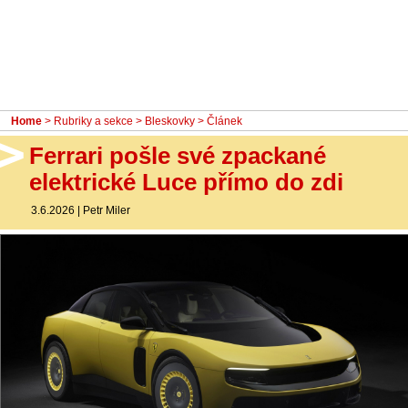
- Ostatní
Diskuzní fórum
Sledujte nás!
Home
>
Rubriky a sekce
>
Bleskovky
> Článek
Ferrari pošle své zpackané
elektrické Luce přímo do zdi
3.6.2026
|
Petr Miler