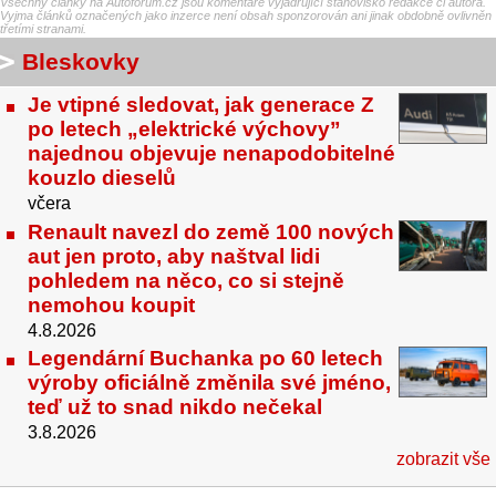
Všechny články na Autoforum.cz jsou komentáře vyjadřující stanovisko redakce či autora.
Vyjma článků označených jako inzerce není obsah sponzorován ani jinak obdobně ovlivněn
třetími stranami.
Bleskovky
Je vtipné sledovat, jak generace Z
po letech „elektrické výchovy”
najednou objevuje nenapodobitelné
kouzlo dieselů
včera
Renault navezl do země 100 nových
aut jen proto, aby naštval lidi
pohledem na něco, co si stejně
nemohou koupit
4.8.2026
Legendární Buchanka po 60 letech
výroby oficiálně změnila své jméno,
teď už to snad nikdo nečekal
3.8.2026
zobrazit vše