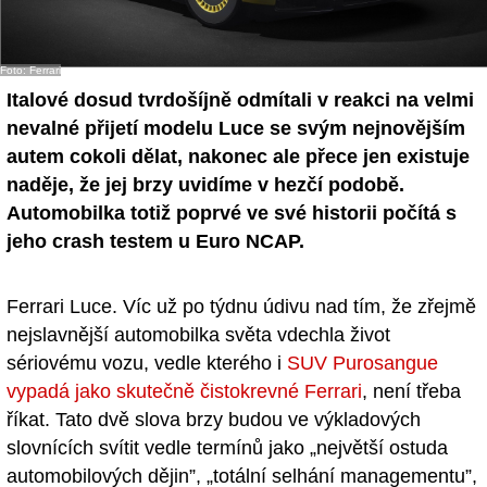
Foto: Ferrari
Italové dosud tvrdošíjně odmítali v reakci na velmi
nevalné přijetí modelu Luce se svým nejnovějším
autem cokoli dělat, nakonec ale přece jen existuje
naděje, že jej brzy uvidíme v hezčí podobě.
Automobilka totiž poprvé ve své historii počítá s
jeho crash testem u Euro NCAP.
Ferrari Luce. Víc už po týdnu údivu nad tím, že zřejmě
nejslavnější automobilka světa vdechla život
sériovému vozu, vedle kterého i
SUV Purosangue
vypadá jako skutečně čistokrevné Ferrari
, není třeba
říkat. Tato dvě slova brzy budou ve výkladových
slovnících svítit vedle termínů jako „největší ostuda
automobilových dějin”, „totální selhání managementu”,