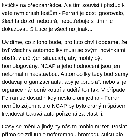
kytičky na předzahrádce. A s tím souvisí i přístup k
veřejným crash testům - Ferrari je dost ignorovalo,
šlechta do zdi nebourá, nepotřebuje si tím nic
dokazovat. S Luce je všechno jinak...
Uvidíme, co z toho bude, pro tuto chvíli dodáme, že
byť všechny automobilky musí se svými novinkami
obstát v určitých situacích, aby mohly být
homologovány, NCAP a jeho hodnocení jsou jen
neformální nadstavbou. Automobilky tedy buď samy
dodávají organizaci auta, aby je „prubla”, nebo si je
organice náhodně koupí a udělá to i tak. V případě
Ferrari se dosud nikdy nestalo ani jedno - Ferrari
nemělo zájem a pro NCAP by bylo drahým špásem
likvidovat taková auta pořízená za vlastní.
Časy se mění a jindy by nás to mohlo mrzet. Poslat
přímo do zdi tuhle neforemnou hromadu sulcu ale