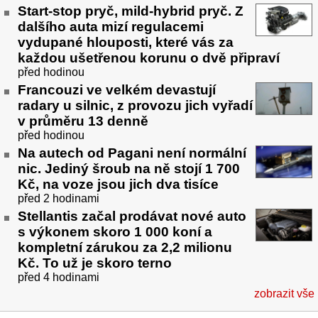
Start-stop pryč, mild-hybrid pryč. Z
dalšího auta mizí regulacemi
vydupané hlouposti, které vás za
každou ušetřenou korunu o dvě připraví
před hodinou
Francouzi ve velkém devastují
radary u silnic, z provozu jich vyřadí
v průměru 13 denně
před hodinou
Na autech od Pagani není normální
nic. Jediný šroub na ně stojí 1 700
Kč, na voze jsou jich dva tisíce
před 2 hodinami
Stellantis začal prodávat nové auto
s výkonem skoro 1 000 koní a
kompletní zárukou za 2,2 milionu
Kč. To už je skoro terno
před 4 hodinami
zobrazit vše