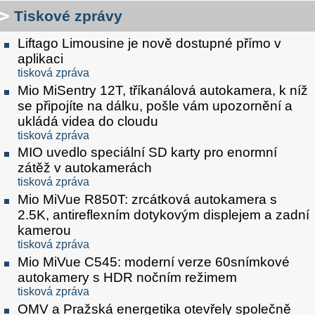
Tiskové zprávy
Liftago Limousine je nově dostupné přímo v
aplikaci
tisková zpráva
Mio MiSentry 12T, tříkanálová autokamera, k níž
se připojíte na dálku, pošle vám upozornění a
ukládá videa do cloudu
tisková zpráva
MIO uvedlo speciální SD karty pro enormní
zátěž v autokamerách
tisková zpráva
Mio MiVue R850T: zrcátková autokamera s
2.5K, antireflexním dotykovým displejem a zadní
kamerou
tisková zpráva
Mio MiVue C545: moderní verze 60snímkové
autokamery s HDR nočním režimem
tisková zpráva
OMV a Pražská energetika otevřely společně