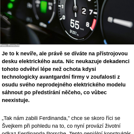
Foto: Porsche
Je to k nevíře, ale právě se díváte na přístrojovou
desku elektrického auta. Nic neukazuje dekadenci
tohoto odvětví lépe než ochota kdysi
technologicky avantgardní firmy v zoufalosti z
osudu svého neprodejného elektrického modelu
sáhnout po předstírání něčeho, co vůbec
neexistuje.
„Tak nám zabili Ferdinanda,” chce se skoro říci se
Švejkem při pohledu na to, co nyní provází životní
odkaz Ferdinanda Porsche. Tento geniální konstruktér