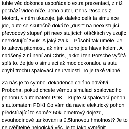
tuhle věc dokonce uspořádalo extra prezentaci, z níž
pochází video níže. Jeho autor, Chris Rosales z
Motor1, v něm ukazuje, jak daleko celá ta simulace
jde, auto se skutečně dokáže „dusit” na neexistující
převodový stupeň při neexistujících otáčkách vyluzujíc
neexistující zvuk. A jaký zvuk... Působí tak uměle. Je
to taková pitomost, až nám z toho jde hlava kolem. A
nadšený z ní není ani Chris, jakkoli ten Porsche vyčítá
spíš to, že jde o simulaci až moc dokonalou a autu
chybí trochu spalovací neurvalosti. To je také vtipné.
Za nás je to symbol dekadence celého odvětví.
Proboha, pokud chcete věrnou simulaci spalovacího
pohonu s automatem PDK... kupte si spalovací pohon
s automatem PDK! Co vám dá navíc elektrický pohon
předstírající to samé? 50kilometrový dojezd,
dvouhodinové tankování a 2,5tunovou hmotnost? Je to
neuvěřitelně nelogická věc, je to jako vyměnit