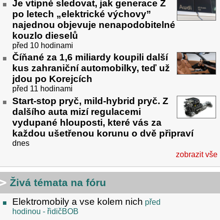
Je vtipné sledovat, jak generace Z
po letech „elektrické výchovy”
najednou objevuje nenapodobitelné
kouzlo dieselů
před 10 hodinami
Číňané za 1,6 miliardy koupili další
kus zahraniční automobilky, teď už
jdou po Korejcích
před 11 hodinami
Start-stop pryč, mild-hybrid pryč. Z
dalšího auta mizí regulacemi
vydupané hlouposti, které vás za
každou ušetřenou korunu o dvě připraví
dnes
zobrazit vše
Živá témata na fóru
Elektromobily a vse kolem nich
před
hodinou
- řidičBOB