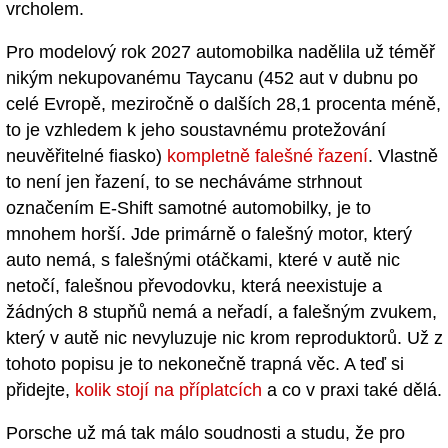
vrcholem.
Pro modelový rok 2027 automobilka nadělila už téměř
nikým nekupovanému Taycanu (452 aut v dubnu po
celé Evropě, meziročně o dalších 28,1 procenta méně,
to je vzhledem k jeho soustavnému protežování
neuvěřitelné fiasko)
kompletně falešné řazení
. Vlastně
to není jen řazení, to se necháváme strhnout
označením E-Shift samotné automobilky, je to
mnohem horší. Jde primárně o falešný motor, který
auto nemá, s falešnými otáčkami, které v autě nic
netočí, falešnou převodovku, která neexistuje a
žádných 8 stupňů nemá a neřadí, a falešným zvukem,
který v autě nic nevyluzuje nic krom reproduktorů. Už z
tohoto popisu je to nekonečně trapná věc. A teď si
přidejte,
kolik stojí na příplatcích
a co v praxi také dělá.
Porsche už má tak málo soudnosti a studu, že pro