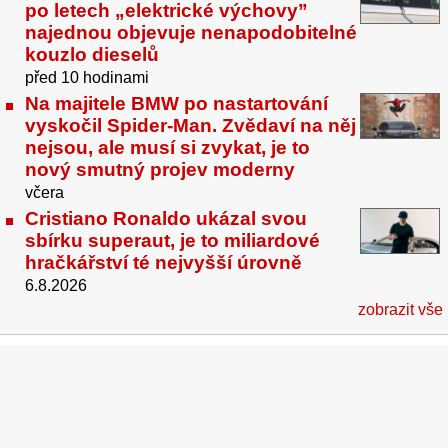
po letech „elektrické výchovy”
najednou objevuje nenapodobitelné
kouzlo dieselů
před 10 hodinami
Na majitele BMW po nastartování
vyskočil Spider-Man. Zvědaví na něj
nejsou, ale musí si zvykat, je to
nový smutný projev moderny
včera
Cristiano Ronaldo ukázal svou
sbírku superaut, je to miliardové
hračkářství té nejvyšší úrovně
6.8.2026
zobrazit vše