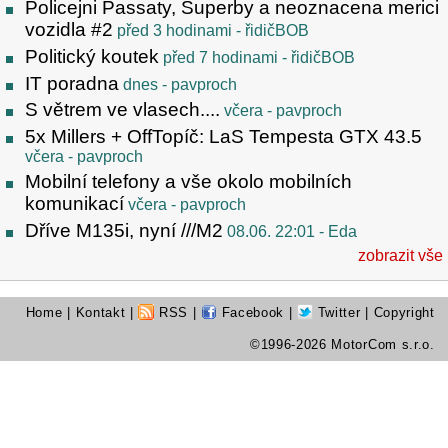
Policejni Passaty, Superby a neoznacena merici
vozidla #2
před 3 hodinami
- řidičBOB
Politický koutek
před 7 hodinami
- řidičBOB
IT poradna
dnes
- pavproch
S větrem ve vlasech....
včera
- pavproch
5x Millers + OffTopíč: LaS Tempesta GTX 43.5
včera
- pavproch
Mobilní telefony a vše okolo mobilních
komunikací
včera
- pavproch
Dříve M135i, nyní ///M2
08.06. 22:01
- Eda
zobrazit vše
Home
|
Kontakt
|
RSS
|
Facebook
|
Twitter
| Copyright
©1996-2026 MotorCom s.r.o.