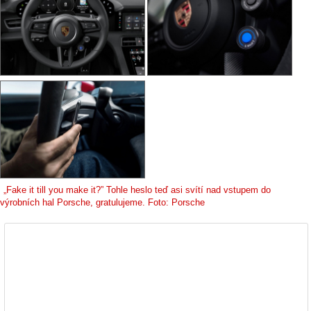
„Fake it till you make it?” Tohle heslo teď asi svítí nad vstupem do
výrobních hal Porsche, gratulujeme. Foto: Porsche