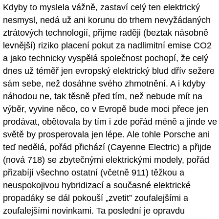
Kdyby to myslela vážně, zastaví celý ten elektrický
nesmysl, nedá už ani korunu do trhem nevyžádaných
ztrátových technologií, přijme raději (beztak násobně
levnější) riziko placení pokut za nadlimitní emise CO2
a jako technicky vyspělá společnost pochopí, že celý
dnes už téměř jen evropský elektrický blud dřív sežere
sám sebe, než dosáhne svého zhmotnění. A i kdyby
náhodou ne, tak těsně před tím, než nebude mít na
výběr, vyvine něco, co v Evropě bude moci přece jen
prodávat, obětovala by tím i zde pořád méně a jinde ve
světě by prosperovala jen lépe. Ale tohle Porsche ani
teď nedělá, pořád přichází (Cayenne Electric) a přijde
(nová 718) se zbytečnými elektrickými modely, pořád
přizabíjí všechno ostatní (včetně 911) těžkou a
neuspokojivou hybridizací a současné elektrické
propadáky se dál pokouší „zvetit” zoufalejšími a
zoufalejšími novinkami. Ta poslední je opravdu