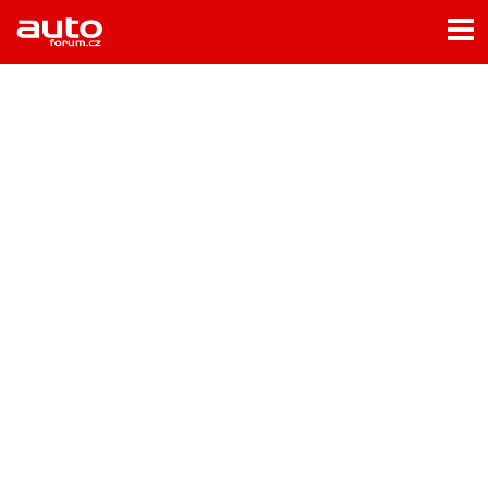
Menu
Home
Rubriky
- Testy aut
- Jízdní dojmy a další testy
- Bleskovky
- Představení
- Fascinace a historie
- Život řidiče
- Tuning
- Technika
- Zajímavosti