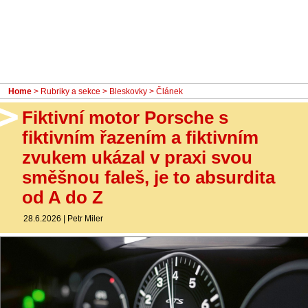
- Ostatní
Diskuzní fórum
Sledujte nás!
Home
>
Rubriky a sekce
>
Bleskovky
> Článek
Fiktivní motor Porsche s
fiktivním řazením a fiktivním
zvukem ukázal v praxi svou
směšnou faleš, je to absurdita
od A do Z
28.6.2026
|
Petr Miler