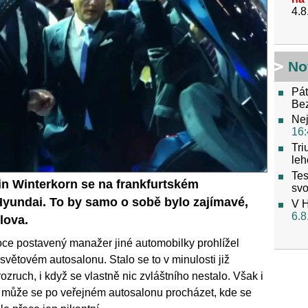
4.8
No
Pát
Be
Nej
16:
Tri
leh
Tes
in Winterkorn se na frankfurtském
svo
Hyundai. To by samo o sobě bylo zajímavé,
V H
6.8
slova.
ysoce postavený manažer jiné automobilky prohlížel
větovém autosalonu. Stalo se to v minulosti již
ozruch, i když se vlastně nic zvláštního nestalo. Však i
 a může se po veřejném autosalonu procházet, kde se