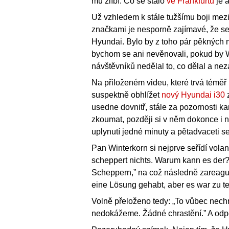
mu zlíbí. Co se stalo
ve Frankfurtu
je a
Už vzhledem k stále tužšímu boji mez
značkami je nesporně zajímavé, že se
Hyundai. Bylo by z toho pár pěkných
bychom se ani nevěnovali, pokud by 
návštěvníků nedělal to, co dělal a ne
Na přiloženém videu, které trvá téměř
suspektně obhlížet
nový Hyundai i30
z
usedne dovnitř, stále za pozornosti 
zkoumat, později si v něm dokonce i n
uplynutí jedné minuty a pětadvaceti s
Pan Winterkorn si nejprve seřídí volan
scheppert nichts. Warum kann es der?
Scheppern,” na což následně zareaguj
eine Lösung gehabt, aber es war zu te
Volně přeloženo tedy: „To vůbec nech
nedokážeme. Žádné chrastění.” A odpově