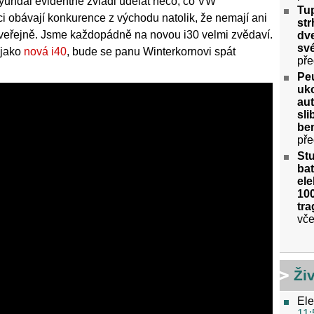
yundai evidentně zvládl udělat něco, co VW
Tu
i obávají konkurence z východu natolik, že nemají ani
str
ky veřejně. Jsme každopádně na novou i30 velmi zvědaví.
dve
své
 jako
nová i40
, bude se panu Winterkornovi spát
pře
Peu
uko
aut
sl
ben
pře
St
bat
ele
100
tra
vče
Ži
Ele
11: