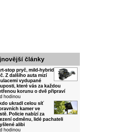
jnovější články
rt-stop pryč, mild-hybrid
č. Z dalšího auta mizí
gulacemi vydupané
uposti, které vás za každou
třenou korunu o dvě připraví
d hodinou
do ukradl celou síť
pravních kamer ve
tě. Policie nabízí za
ezení odměnu, lidé pachateli
šlené alibi
d hodinou