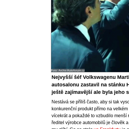
Foto: Archiv Autoforum.cz
Nejvyšší šéf Volkswagenu Mart
autosalonu zastavil na stánku 
ještě zajímavější ale byla jeho 
Nestává se příliš často, aby si tak v
konkurenční produkt přímo na velkém s
vícekrát a pokaždé to vzbudilo menší r
ředitel výrobce automobilů je člověk