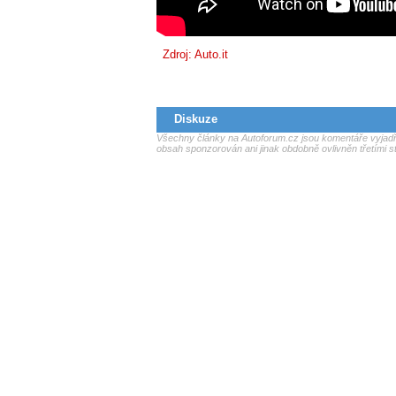
Zdroj: Auto.it
Diskuze
Všechny články na Autoforum.cz jsou komentáře vyjadřu
obsah sponzorován ani jinak obdobně ovlivněn třetími s