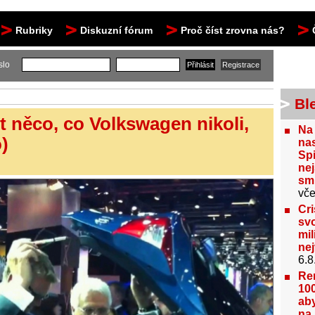
Rubriky
Diskuzní fórum
Proč číst zrovna nás?
slo
Bl
t něco, co Volkswagen nikoli,
Na
)
nas
Spi
nej
sm
vče
Cri
svo
mil
ne
6.8
Re
100
aby
na 