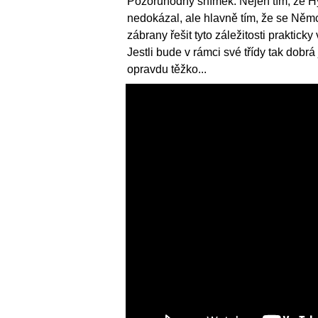
Pozoruhodný snímek. Nejen tím, že H
nedokázal, ale hlavně tím, že se Němc
zábrany řešit tyto záležitosti praktic
Jestli bude v rámci své třídy tak dobrá
opravdu těžko...