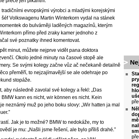
le přece jen pikantní.
i tradičními evropskými výrobci a mladými korejskými
 šéf Volkswagenu Martin Winterkorn vydal na stánek
 momentek do bulvárněji laděných magazínů, kterým
Winterkorn přímo před zraky kamer jednoho z
začal své poznatky ihned komentovat.
 pět minut, můžete nejprve vidět pana doktora
venčí. Okolo jedné minuty na časové stopě ale
Ne
kamery. Se svými kolegy začne vůz ač nečekaně detailně
ěco přeměří, to nejzajímavější se ale odehraje po
Sta
pry
ekund stopáže.
re
t, aby následně zavolal své kolegy a řekl: „Das
hlo
uše
 BMW kann es nicht, wir können es nicht. Kein
pře
e neznámý muž po jeho boku slovy: „Wir hatten ja mal
Něk
uer.”
do
měs
rastí. Jak je to možné? BMW to nedokáže, my to
nal
dí je mu: „Našli jsme řešení, ale bylo příliš drahé.”
smy
pře