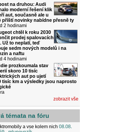
post na druhou: Audi
halo moderní řešení klik
ří aut, současně ale u
 příští novinky nabídne přesně ty
d 2 hodinami
geot chtěl k roku 2030
nčit prodej spalovacích
. Už to neplatí, teď
ibuje sedm nových modelů i na
zin a naftu
d 4 hodinami
udie prozkoumala stav
erií skoro 10 tisíc
ktrických aut po ujetí
 tisíc km a výsledky jsou naprosto
gické
ra
zobrazit vše
vá témata na fóru
ktromobily a vse kolem nich
08.08.
59
- mlunovozík