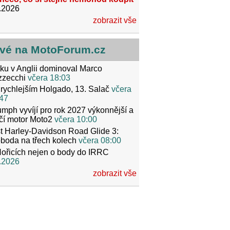
.2026
zobrazit vše
vé na MotoForum.cz
ku v Anglii dominoval Marco
zzecchi
včera 18:03
rychlejším Holgado, 13. Salač
včera
47
umph vyvíjí pro rok 2027 výkonnější a
čí motor Moto2
včera 10:00
t Harley-Davidson Road Glide 3:
boda na třech kolech
včera 08:00
ořicích nejen o body do IRRC
.2026
zobrazit vše