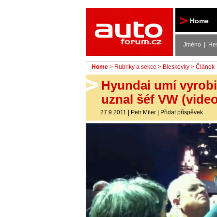
Autoforum
Home
Jméno | He
Home
>
Rubriky a sekce
>
Bleskovky
> Článek
Hyundai umí vyrobi
uznal šéf VW (video
27.9.2011
|
Petr Miler
|
Přidat příspěvek