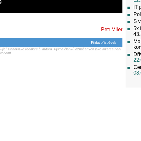
IT 
Pol
S v
5x 
Petr Miler
43.
Mob
Přidat příspěvek
ko
jící stanovisko redakce či autora. Vyjma článků označených jako inzerce není
tranami.
Dří
22:
Cen
08.