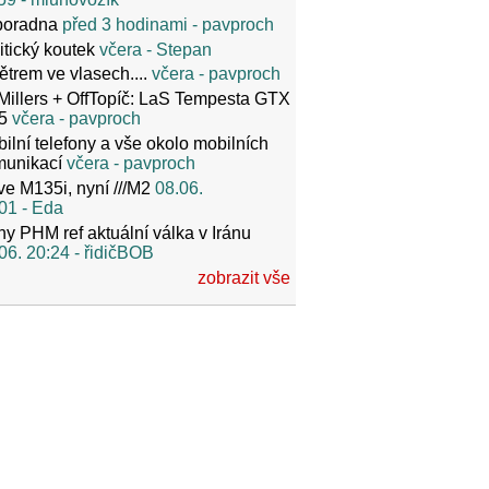
poradna
před 3 hodinami
- pavproch
itický koutek
včera
- Stepan
ětrem ve vlasech....
včera
- pavproch
Millers + OffTopíč: LaS Tempesta GTX
5
včera
- pavproch
ilní telefony a vše okolo mobilních
munikací
včera
- pavproch
ve M135i, nyní ///M2
08.06.
01
- Eda
y PHM ref aktuální válka v Iránu
06. 20:24
- řidičBOB
zobrazit vše