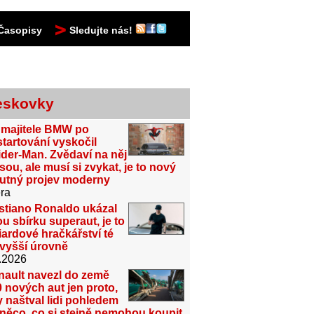
Časopisy
Sledujte nás!
eskovky
 majitele BMW po
tartování vyskočil
der-Man. Zvědaví na něj
sou, ale musí si zvykat, je to nový
utný projev moderny
ra
stiano Ronaldo ukázal
u sbírku superaut, je to
iardové hračkářství té
jvyšší úrovně
.2026
nault navezl do země
 nových aut jen proto,
 naštval lidi pohledem
něco, co si stejně nemohou koupit