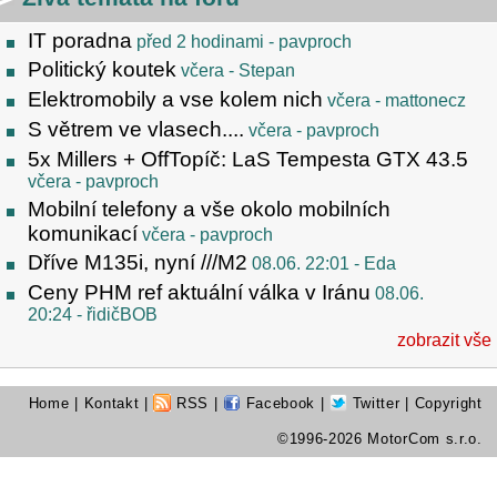
IT poradna
před 2 hodinami
- pavproch
Politický koutek
včera
- Stepan
Elektromobily a vse kolem nich
včera
- mattonecz
S větrem ve vlasech....
včera
- pavproch
5x Millers + OffTopíč: LaS Tempesta GTX 43.5
včera
- pavproch
Mobilní telefony a vše okolo mobilních
komunikací
včera
- pavproch
Dříve M135i, nyní ///M2
08.06. 22:01
- Eda
Ceny PHM ref aktuální válka v Iránu
08.06.
20:24
- řidičBOB
zobrazit vše
Home
|
Kontakt
|
RSS
|
Facebook
|
Twitter
| Copyright
©1996-2026 MotorCom s.r.o.