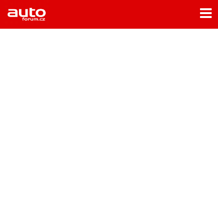
Menu
Home
Rubriky
- Testy aut
- Jízdní dojmy a další testy
- Bleskovky
- Představení
- Fascinace a historie
- Život řidiče
- Tuning
- Technika
- Zajímavosti