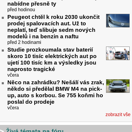
nabídne přesně ty
před hodinou
Peugeot chtěl k roku 2030 ukončit
prodej spalovacích aut. Už to
neplatí, teď slibuje sedm nových
modelů i na benzin a naftu
před 2 hodinami
Studie prozkoumala stav baterií
skoro 10 tisíc elektrických aut po
ujetí 100 tisíc km a výsledky jsou
naprosto tragické
včera
Něco na zahrádku? Nešálí vás zrak,
někdo si předělal BMW M4 na pick-
up, auto s korbou. Se 755 koňmi ho
poslal do prodeje
včera
zobrazit vše
Živá témata na fóru