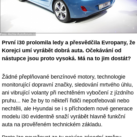
Foto: Archiv Autoforum.cz
První i30 prolomila ledy a přesvědčila Evropany, že
Korejci umí vyrábět dobrá auta. Očekávání od
nástupce jsou proto vysoká. Má na to jim dostát?
Žádné přeplňované benzínové motory, technologie
monitorující dopravní značky, sledování mrtvého úhlu,
ani vibrující volanty při nechtěném vybočení z jízdního
pruhu... Ne že by to někteří řidiči nepotřebovali nebo
nechtěli, ale Hyundai se i s příchodem nové generace
modelu i30 evidentně snaží vyrábět hlavně funkční
auta na prověřeném technickém základu.