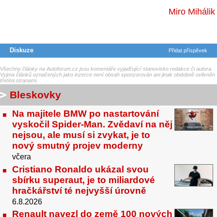
Miro Mihálik
Diskuze
Přidat příspěvek
Všechny články na Autoforum.cz jsou komentáře vyjadřující stanovisko redakce či autora.
Vyjma článků označených jako inzerce není obsah sponzorován ani jinak obdobně ovlivněn
třetími stranami.
Bleskovky
Na majitele BMW po nastartování
vyskočil Spider-Man. Zvědaví na něj
nejsou, ale musí si zvykat, je to
nový smutný projev moderny
včera
Cristiano Ronaldo ukázal svou
sbírku superaut, je to miliardové
hračkářství té nejvyšší úrovně
6.8.2026
Renault navezl do země 100 nových