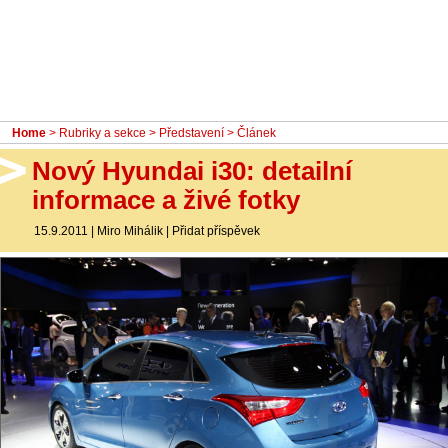
- Ostatní
Diskuzní fórum
Sledujte nás!
Home
>
Rubriky a sekce
>
Představení
> Článek
Nový Hyundai i30: detailní
informace a živé fotky
15.9.2011
|
Miro Mihálik
|
Přidat příspěvek