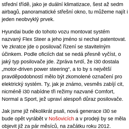
střední třídě, jako je duální klimatizace, šest až sedm
airbagů, panoramatické střešní okno, tu můžeme najít i
jeden neobvyklý prvek.
Hyundai bude do tohoto vozu montovat systém
nazvaný Flex Steer a jeho jméno si nechal patentovat.
Ve zkratce jde o posilovač řízení se stavitelným
účinkem. Podle oficiích dat se nedá přesně vyčíst, o
jaký typ posilovače jde. Zpráva tvrdí, že i30 dostala
„motor-driven power steering“, a to by s největší
pravděpodobností mělo být zkomolené označení pro
elektrický systém. Ty, jak je známo, vesměs zabíjí cit,
nicméně i30 nabídne tři režimy nazvané Comfort,
Normal a Sport, jež upraví alespoň důraz posilovače.
Jak jsme již několikrát psali, nová generace i30 se
bude opět vyrábět v
Nošovicích
a v prodeji by se měla
objevit již za pár měsíců, na začátku roku 2012.