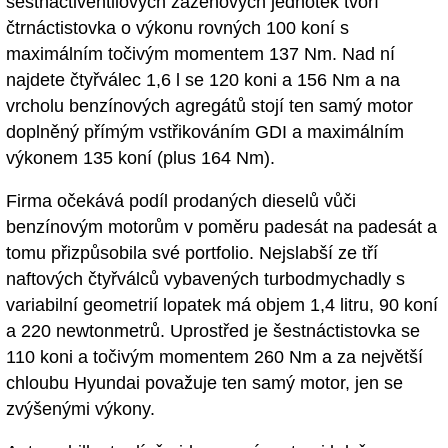
šestnáctiventilových zážehových jednotek tvoří
čtrnáctistovka o výkonu rovných 100 koní s
maximálním točivým momentem 137 Nm. Nad ní
najdete čtyřválec 1,6 l se 120 koni a 156 Nm a na
vrcholu benzínových agregátů stojí ten samý motor
doplněný přímým vstřikováním GDI a maximálním
výkonem 135 koní (plus 164 Nm).
Firma očekává podíl prodaných dieselů vůči
benzínovým motorům v poměru padesát na padesát a
tomu přizpůsobila své portfolio. Nejslabší ze tří
naftových čtyřválců vybavených turbodmychadly s
variabilní geometrií lopatek má objem 1,4 litru, 90 koní
a 220 newtonmetrů. Uprostřed je šestnáctistovka se
110 koni a točivým momentem 260 Nm a za největší
chloubu Hyundai považuje ten samý motor, jen se
zvýšenými výkony.