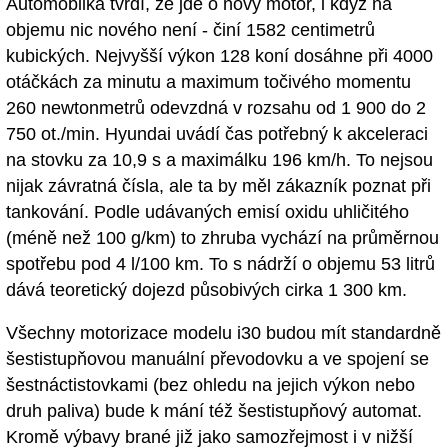
Automobilka tvrdí, že jde o nový motor, i když na
objemu nic nového není - činí 1582 centimetrů
kubických. Nejvyšší výkon 128 koní dosáhne při 4000
otáčkách za minutu a maximum točivého momentu
260 newtonmetrů odevzdná v rozsahu od 1 900 do 2
750 ot./min. Hyundai uvádí čas potřebný k akceleraci
na stovku za 10,9 s a maximálku 196 km/h. To nejsou
nijak závratná čísla, ale ta by měl zákazník poznat při
tankování. Podle udávaných emisí oxidu uhličitého
(méně než 100 g/km) to zhruba vychází na průměrnou
spotřebu pod 4 l/100 km. To s nádrží o objemu 53 litrů
dává teoretický dojezd působivých cirka 1 300 km.
Všechny motorizace modelu i30 budou mít standardně
šestistupňovou manuální převodovku a ve spojení se
šestnáctistovkami (bez ohledu na jejich výkon nebo
druh paliva) bude k mání též šestistupňový automat.
Kromě výbavy brané již jako samozřejmost i v nižší