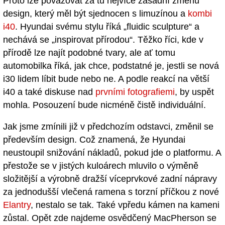
Proto lze považovat za tu nejvíce zásadní změnu
design, který měl být sjednocen s limuzínou a
kombi
i40
. Hyundai svému stylu říká „fluidic sculpture“ a
nechává se „inspirovat přírodou“. Těžko říci, kde v
přírodě lze najít podobné tvary, ale ať tomu
automobilka říká, jak chce, podstatné je, jestli se nová
i30 lidem líbit bude nebo ne. A podle reakcí na větší
i40 a také diskuse nad
prvními fotografiemi
, by uspět
mohla. Posouzení bude nicméně čistě individuální.
Jak jsme zmínili již v předchozím odstavci, změnil se
především design. Což znamená, že Hyundai
neustoupil snižování nákladů, pokud jde o platformu. A
přestože se v jistých kuloárech mluvilo o výměně
složitější a výrobně dražší víceprvkové zadní nápravy
za jednodušší vlečená ramena s torzní příčkou z nové
Elantry
, nestalo se tak. Také vpředu kámen na kameni
zůstal. Opět zde najdeme osvědčený MacPherson se