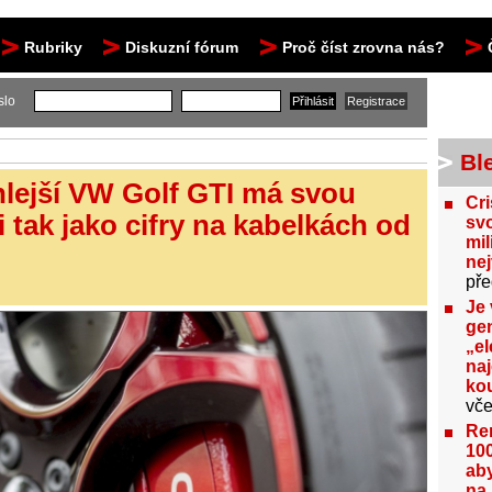
Rubriky
Diskuzní fórum
Proč číst zrovna nás?
slo
Bl
chlejší VW Golf GTI má svou
Cri
i tak jako cifry na kabelkách od
svo
mil
ne
pře
Je 
gen
„el
na
kou
vče
Re
100
aby
na 