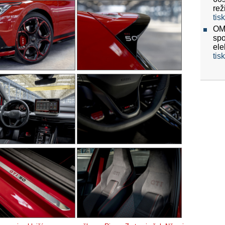
re
tis
OMV
spo
ele
tis