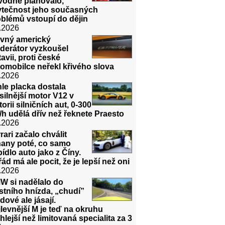
vodně plánovalo,
ytečnost jeho současných
blémů vstoupí do dějin
.2026
avný americký
derátor vyzkoušel
avii, proti české
omobilce neřekl křivého slova
.2026
le placka dostala
silnější motor V12 v
torii silničních aut, 0-300
h udělá dřív než řeknete Praesto
.2026
rari začalo chválit
ňany poté, co samo
ídlo auto jako z Číny.
ád má ale pocit, že je lepší než oni
.2026
W si nadělalo do
stního hnízda, „chudí”
dové ale jásají.
levnější M je teď na okruhu
hlejší než limitovaná specialita za 3