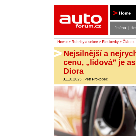
Autoforum
Home
Jméno | He
Home
>
Rubriky a sekce
>
Bleskovky
> Článek
Nejsilnější a nejry
cenu, „lidová” je as
Diora
31.10.2025
|
Petr Prokopec