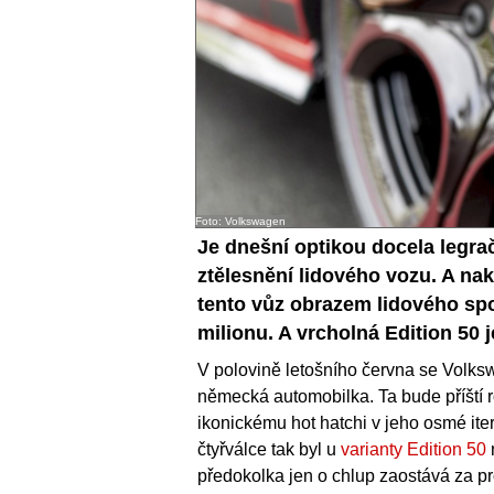
Foto: Volkswagen
Je dnešní optikou docela legra
ztělesnění lidového vozu. A nak
tento vůz obrazem lidového spor
milionu. A vrcholná Edition 50 je
V polovině letošního června se Volk
německá automobilka. Ta bude příští ro
ikonickému hot hatchi v jeho osmé ite
čtyřválce tak byl u
varianty Edition 50
předokolka jen o chlup zaostává za pr