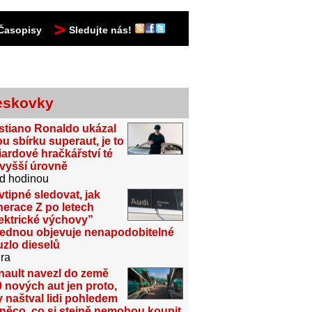
Časopisy
Sledujte nás!
eskovky
stiano Ronaldo ukázal
u sbírku superaut, je to
iardové hračkářství té
jvyšší úrovně
d hodinou
vtipné sledovat, jak
erace Z po letech
ektrické výchovy”
jednou objevuje nenapodobitelné
zlo dieselů
ra
nault navezl do země
 nových aut jen proto,
 naštval lidi pohledem
něco, co si stejně nemohou koupit