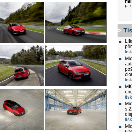
mil
9.7
Ti
Lif
pří
tis
Mio
aut
poš
clo
tis
MIO
eno
tis
Mio
s 2
dis
tis
Mio
60