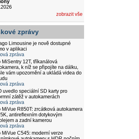
iony
.2026
zobrazit vše
skové zprávy
tago Limousine je nově dostupné
mo v aplikaci
ková zpráva
 MiSentry 12T, tříkanálová
okamera, k níž se připojíte na dálku,
le vám upozornění a ukládá videa do
udu
ková zpráva
 uvedlo speciální SD karty pro
rmní zátěž v autokamerách
ková zpráva
 MiVue R850T: zrcátková autokamera
.5K, antireflexním dotykovým
plejem a zadní kamerou
ková zpráva
 MiVue C545: moderní verze
snímkové autokamery s HDR nočním