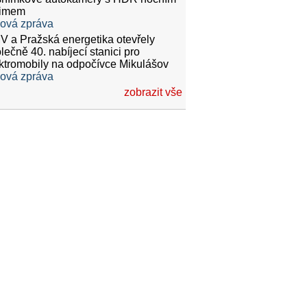
žimem
ková zpráva
 a Pražská energetika otevřely
lečně 40. nabíjecí stanici pro
ktromobily na odpočívce Mikulášov
ková zpráva
zobrazit vše