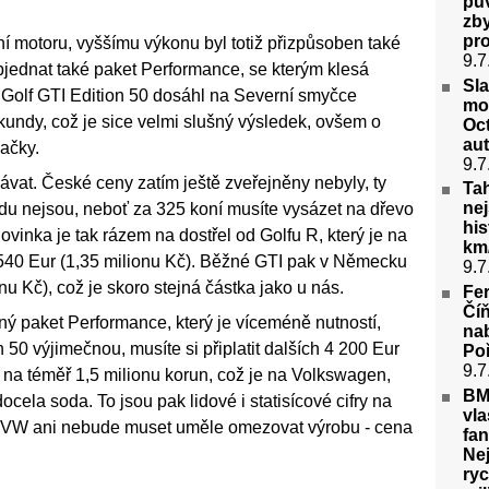
pů
zb
pro
í motoru, vyššímu výkonu byl totiž přizpůsoben také
9.7
ednat také paket Performance, se kterým klesá
Sl
 Golf GTI Edition 50 dosáhl na Severní smyčce
mo
kundy, což je sice velmi slušný výsledek, ovšem o
Oct
aut
načky.
9.7
ávat. České ceny zatím ještě zveřejněny nebyly, ty
Tah
nej
u nejsou, neboť za 325 koní musíte vysázet na dřevo
his
ovinka je tak rázem na dostřel od Golfu R, který je na
km/
540 Eur (1,35 milionu Kč). Běžné GTI pak v Německu
9.7
nu Kč), což je skoro stejná částka jako u nás.
Fer
Čí
ý paket Performance, který je víceméně nutností,
nab
n 50 výjimečnou, musíte si připlatit dalších 4 200 Eur
Poř
9.7
 na téměř 1,5 milionu korun, což je na Volkswagen,
BM
ocela soda. To jsou pak lidové i statisícové cifry na
vla
dy VW ani nebude muset uměle omezovat výrobu - cena
fan
Nej
ryc