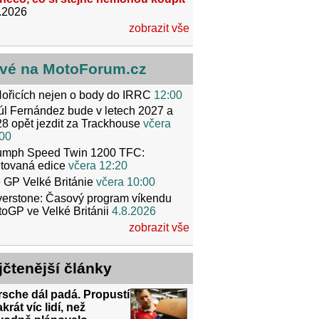
.2026
zobrazit vše
vé na MotoForum.cz
ořicích nejen o body do IRRC
12:00
l Fernández bude v letech 2027 a
8 opět jezdit za Trackhouse
včera
00
iumph Speed Twin 1200 TFC:
itovaná edice
včera 12:20
 GP Velké Británie
včera 10:00
verstone: Časový program víkendu
oGP ve Velké Británii
4.8.2026
zobrazit vše
jčtenější články
sche dál padá. Propustí
krát víc lidí, než