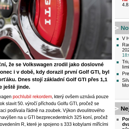
4.8
No
V H
Raú
202
18:
Tr
ční, že se Volkswagen zrodil jako doslovné
lim
onec i v době, kdy dorazil první Golf GTI, byl
Pre
ťáku. Dnes stojí základní Golf GTI přes 1,1
Sil
Mot
 ještě jinde.
swagen
pochlubil rekordem
, který ovšem uznává pouze
k slavit 50. výročí příchodu Golfu GTI, pročež se
Ne
raci podívala řádně na zoubek. Výkon dvoulitrového
navýšen na u GTI bezprecedentních 325 koní, pročež
Por
dva
ovedením R, které je spojeno s 333 kobylami mířícími