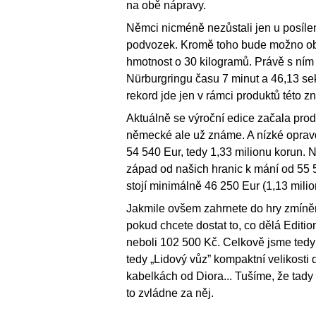
na obě nápravy.
Němci nicméně nezůstali jen u posílen
podvozek. Kromě toho bude možno obj
hmotnost o 30 kilogramů. Právě s ním
Nürburgringu času 7 minut a 46,13 se
rekord jde jen v rámci produktů této z
Aktuálně se výroční edice začala prod
německé ale už známe. A nízké opravd
54 540 Eur, tedy 1,33 milionu korun. N
západ od našich hranic k mání od 55 
stojí minimálně 46 250 Eur (1,13 milio
Jakmile ovšem zahrnete do hry zmíněn
pokud chcete dostat to, co dělá Editio
neboli 102 500 Kč. Celkově jsme tedy
tedy „Lidový vůz” kompaktní velikosti d
kabelkách od Diora... Tušíme, že ta
to zvládne za něj.