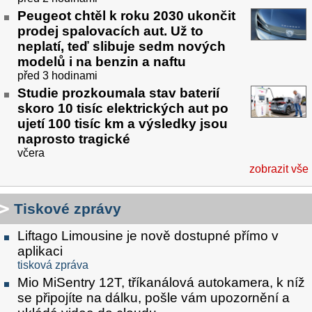
Peugeot chtěl k roku 2030 ukončit
prodej spalovacích aut. Už to
neplatí, teď slibuje sedm nových
modelů i na benzin a naftu
před 3 hodinami
Studie prozkoumala stav baterií
skoro 10 tisíc elektrických aut po
ujetí 100 tisíc km a výsledky jsou
naprosto tragické
včera
zobrazit vše
Tiskové zprávy
Liftago Limousine je nově dostupné přímo v
aplikaci
tisková zpráva
Mio MiSentry 12T, tříkanálová autokamera, k níž
se připojíte na dálku, pošle vám upozornění a