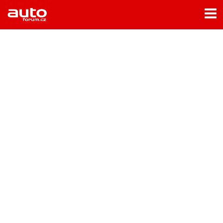
Menu
Home
Rubriky
- Testy aut
- Jízdní dojmy a další testy
- Bleskovky
- Představení
- Fascinace a historie
- Život řidiče
- Tuning
- Technika
- Zajímavosti