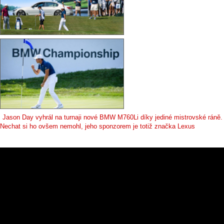
Jason Day vyhrál na turnaji nové BMW M760Li díky jediné mistrovské ráně.
Nechat si ho ovšem nemohl, jeho sponzorem je totiž značka Lexus