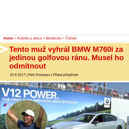
- Ostatní
Diskuzní fórum
Sledujte nás!
Home
>
Rubriky a sekce
>
Bleskovky
> Článek
Tento muž vyhrál BMW M760i za
jedinou golfovou ránu. Musel ho
odmítnout
20.9.2017
|
Petr Prokopec
|
Přidat příspěvek