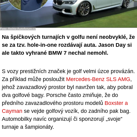
Foto: Archiv Autoforum.cz
Na špičkových turnajích v golfu není neobvyklé, že
se za tzv. hole-in-one rozdávají auta. Jason Day si
ale takto vyhrané BMW 7 nechal nemohl.
S vozy prestižních značek je golf velmi úzce provázán.
Za příklad může posloužit
Mercedes-Benz SLS AMG
,
jehož zavazadlový prostor byl navržen tak, aby pobral
dva golfové bagy. Porsche často zmiňuje, že do
předního zavazadlového prostoru modelů
Boxster a
Cayman
se vejde golfový vozík, do zadního pak bag.
Automobilky navíc organizují či sponzorují „svoje”
turnaje a šampionáty.