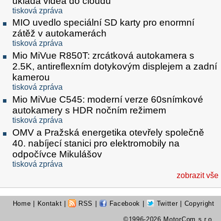
ukládá videa do cloudu
tisková zpráva
MIO uvedlo speciální SD karty pro enormní
zátěž v autokamerách
tisková zpráva
Mio MiVue R850T: zrcátková autokamera s
2.5K, antireflexním dotykovým displejem a zadní
kamerou
tisková zpráva
Mio MiVue C545: moderní verze 60snímkové
autokamery s HDR nočním režimem
tisková zpráva
OMV a Pražská energetika otevřely společně
40. nabíjecí stanici pro elektromobily na
odpočívce Mikulášov
tisková zpráva
zobrazit vše
Home
|
Kontakt
|
RSS
|
Facebook
|
Twitter
| Copyright
©1996-2026 MotorCom s.r.o.