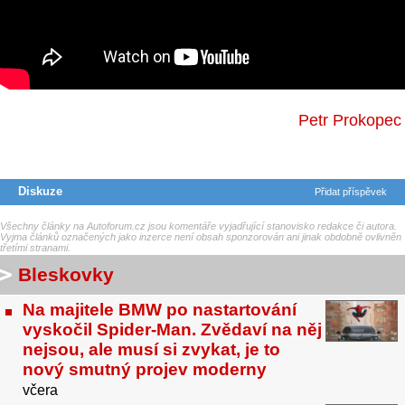
Petr Prokopec
Diskuze
Přidat příspěvek
Všechny články na Autoforum.cz jsou komentáře vyjadřující stanovisko redakce či autora.
Vyjma článků označených jako inzerce není obsah sponzorován ani jinak obdobně ovlivněn
třetími stranami.
Bleskovky
Na majitele BMW po nastartování
vyskočil Spider-Man. Zvědaví na něj
nejsou, ale musí si zvykat, je to
nový smutný projev moderny
včera