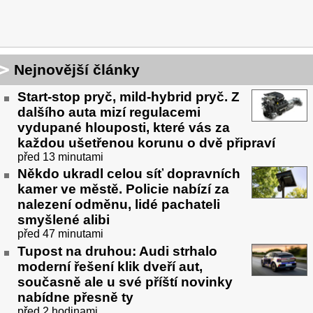
Nejnovější články
Start-stop pryč, mild-hybrid pryč. Z
dalšího auta mizí regulacemi
vydupané hlouposti, které vás za
každou ušetřenou korunu o dvě připraví
před 13 minutami
Někdo ukradl celou síť dopravních
kamer ve městě. Policie nabízí za
nalezení odměnu, lidé pachateli
smyšlené alibi
před 47 minutami
Tupost na druhou: Audi strhalo
moderní řešení klik dveří aut,
současně ale u své příští novinky
nabídne přesně ty
před 2 hodinami