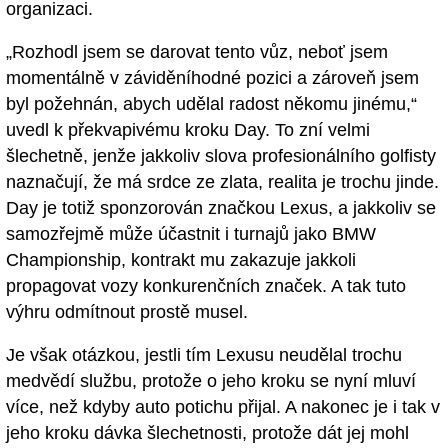
organizaci.
„Rozhodl jsem se darovat tento vůz, neboť jsem
momentálně v záviděníhodné pozici a zároveň jsem
byl požehnán, abych udělal radost někomu jinému,“
uvedl k překvapivému kroku Day. To zní velmi
šlechetně, jenže jakkoliv slova profesionálního golfisty
naznačují, že má srdce ze zlata, realita je trochu jinde.
Day je totiž sponzorován značkou Lexus, a jakkoliv se
samozřejmě může účastnit i turnajů jako BMW
Championship, kontrakt mu zakazuje jakkoli
propagovat vozy konkurenčních značek. A tak tuto
výhru odmítnout prostě musel.
Je však otázkou, jestli tím Lexusu neudělal trochu
medvědí službu, protože o jeho kroku se nyní mluví
více, než kdyby auto potichu přijal. A nakonec je i tak v
jeho kroku dávka šlechetnosti, protože dát jej mohl