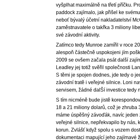
vyšplhat maximálně na třetí příčku. 
paddock zajímalo, jak přišel ke svému 
neboť bývalý účetní nakladatelství McG
zaměstnavatele o takřka 3 miliony libe
své závodní aktivity.
Zatímco tedy Munroe zamířil v roce 20
alespoň částečně uspokojeni jím poško
2009 se ovšem začala psát další zajím
Leadley jej totiž svěřil společnosti La
S těmi je spojen dodnes, jde tedy o j
závodní tratě i veřejné silnice. Loni
servisem, žádné dalŠí investice tedy 
S tím nicméně bude jistě korespondo
18 a 21 miliony dolarů, což je zhruba
máme úspěšný závoďák, navíc jeden z
veřejné silnice, nepřekvapilo by nás, 
korun. Zvlášť když spolu s vozem dos
dokumentaci mapující jeho zajímavé ži