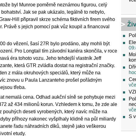
Protože byl Munroe poměrně neznámou figurou, celý
bohatství. Jak se pak ukázalo, legálně to nebylo,
raw-Hill připravil skrze schéma fiktivních firem svého
Ži
r. Právě s jejich pomocí pak vůz koupil a financoval
Pol
Ele
00 do vězení, šasí 27R bylo prodáno, aby mohli být
09:
zení. Pro Longtail tím závodní kariéra skončila, v roce
Mob
avá éra tohoto vozu. Jeho tehdejší vlastník Jeff
ko
nzante, která GTR zvládla dostat na registrační značky.
Dří
ho
eden z mála okruhových speciálů, který může na
Cen
 navíc znovu u Paula Lanzanteho prošel pořádným
vče
nejsou třeba.
VZ
vat nemalá cena. Odhad aukční síně se pohybuje mezi
Pol
neo
 372 až 434 milionů korun. Vzhledem k tomu, že zde ale
vče
 pouhých deseti vyrobených, který navíc může na
S v
kdyby příhozy nakonec vyšplhaly klidně na půl miliardy
tanete řadu náhradních díků, stejně jako veškerou
votní etudy.