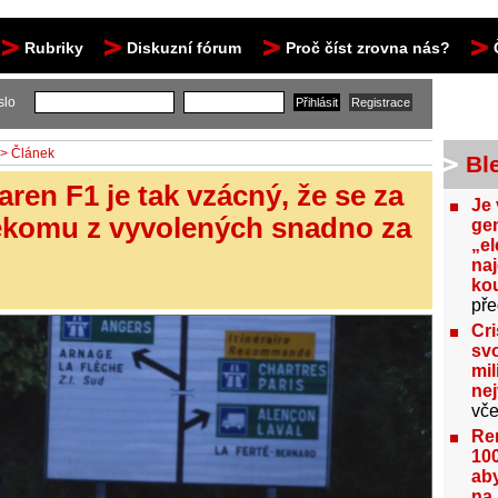
Rubriky
Diskuzní fórum
Proč číst zrovna nás?
slo
> Článek
Bl
ren F1 je tak vzácný, že se za
Je 
ěkomu z vyvolených snadno za
gen
„el
na
kou
pře
Cri
svo
mil
ne
vče
Re
100
aby
na 