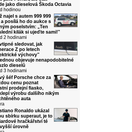
de jako dieselová Škoda Octavia
d hodinou
 najel s autem 999 999
a posílá ho do aukce s
sným poselstvím: „Ten
lední kilák si ujeďte sami!”
d 2 hodinami
vtipné sledovat, jak
erace Z po letech
ektrické výchovy”
jednou objevuje nenapodobitelné
zlo dieselů
d 3 hodinami
vý šéf Porsche chce za
ždou cenu poznat
stní prodejní fiasko,
lepl výrobu dalšího nikým
chtěného auta
ra
stiano Ronaldo ukázal
u sbírku superaut, je to
iardové hračkářství té
jvyšší úrovně
ra