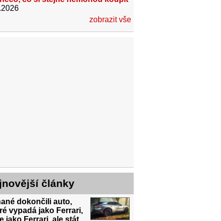
.2026
zobrazit vše
jnovější články
ané dokončili auto,
ré vypadá jako Ferrari,
e jako Ferrari, ale stát