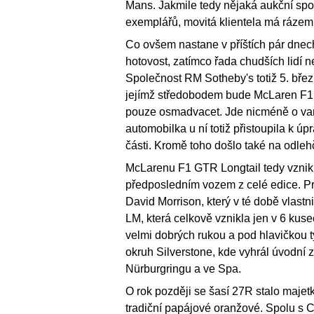
Mans. Jakmile tedy nějaká aukční spo
exemplářů, movitá klientela má rázem
Co ovšem nastane v příštích pár dnec
hotovost, zatímco řada chudších lidí 
Společnost RM Sotheby's totiž 5. bře
jejímž středobodem bude McLaren F1 
pouze osmadvacet. Jde nicméně o varia
automobilka u ní totiž přistoupila k úp
části. Kromě toho došlo také na odleh
McLarenu F1 GTR Longtail tedy vznikl
předposledním vozem z celé edice. Pr
David Morrison, který v té době vlastni
LM, která celkově vznikla jen v 6 kuse
velmi dobrých rukou a pod hlavičkou 
okruh Silverstone, kde vyhrál úvodní
Nürburgringu a ve Spa.
O rok později se šasí 27R stalo maje
tradiční papájové oranžové. Spolu s