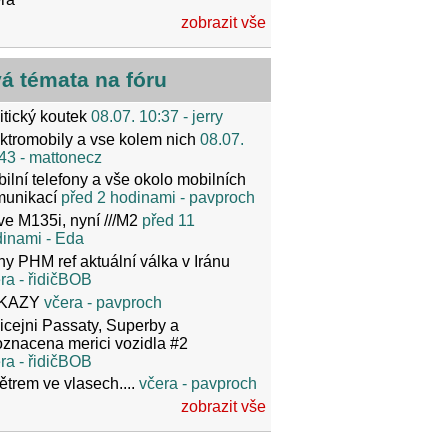
zobrazit vše
vá témata na fóru
itický koutek
08.07. 10:37
- jerry
ktromobily a vse kolem nich
08.07.
43
- mattonecz
ilní telefony a vše okolo mobilních
munikací
před 2 hodinami
- pavproch
ve M135i, nyní ///M2
před 11
dinami
- Eda
y PHM ref aktuální válka v Iránu
ra
- řidičBOB
KAZY
včera
- pavproch
icejni Passaty, Superby a
znacena merici vozidla #2
ra
- řidičBOB
ětrem ve vlasech....
včera
- pavproch
zobrazit vše