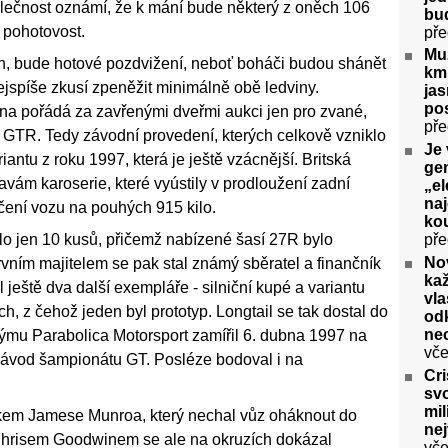
lečnost oznámí, že k mání bude některý z oněch 106
bu
 pohotovost.
pře
Muž
h, bude hotové pozdvižení, neboť boháči budou shánět
km 
nejspíše zkusí zpeněžit minimálně obě ledviny.
ja
pos
zna pořádá za zavřenými dveřmi aukci jen pro zvané,
pře
GTR. Tedy závodní provedení, kterých celkově vzniklo
Je 
ntu z roku 1997, která je ještě vzácnější. Britská
gen
ravám karoserie, které vyústily v prodloužení zadní
„el
na
čení vozu na pouhých 915 kilo.
kou
o jen 10 kusů, přičemž nabízené šasí 27R bylo
pře
No
vním majitelem se pak stal známý sběratel a finančník
ka
l ještě dva další exempláře - silniční kupé a variantu
vla
ch, z čehož jeden byl prototyp. Longtail se tak dostal do
odk
ne
týmu Parabolica Motorsport zamířil 6. dubna 1997 na
vče
 závod šampionátu GT. Posléze bodoval i na
Cri
svo
mil
tkem Jamese Munroa, který nechal vůz oháknout do
ne
 Chrisem Goodwinem se ale na okruzích dokázal
vče