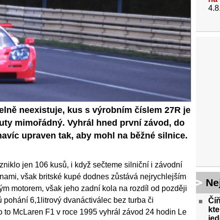
4.8
lně neexistuje, kus s výrobním číslem 27R je
auty mimořádný. Vyhrál hned první závod, do
navíc upraven tak, aby mohl na běžné silnice.
niklo jen 106 kusů, i když sečteme silniční i závodní
konami, však britské kupé dodnes zůstává nejrychlejším
Ne
ým motorem, však jeho zadní kola na rozdíl od později
pohání 6,1litrový dvanáctiválec bez turba či
Číň
kte
mo to McLaren F1 v roce 1995 vyhrál závod 24 hodin Le
jed