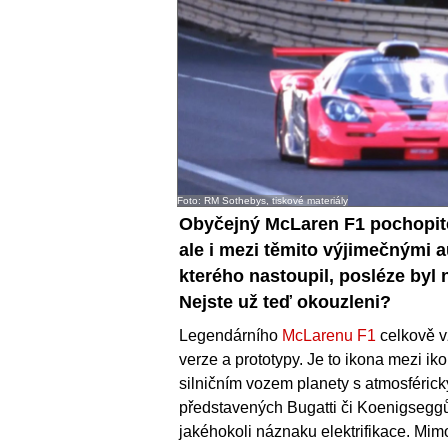
Foto: RM Sothebys, tiskové materiály
Obyčejný McLaren F1 pochopite
ale i mezi těmito výjimečnými 
kterého nastoupil, posléze byl 
Nejste už teď okouzleni?
Legendárního
McLarenu F1
celkově vz
verze a prototypy. Je to ikona mezi i
silničním vozem planety s atmosférick
představených Bugatti či Koenigseggů 
jakéhokoli náznaku elektrifikace. Mi