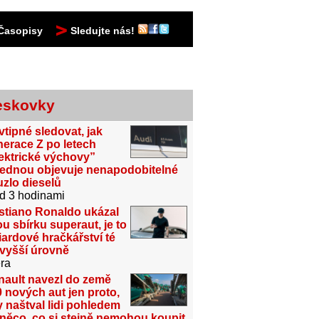
Časopisy
Sledujte nás!
eskovky
vtipné sledovat, jak
erace Z po letech
ektrické výchovy”
jednou objevuje nenapodobitelné
zlo dieselů
d 3 hodinami
stiano Ronaldo ukázal
u sbírku superaut, je to
iardové hračkářství té
jvyšší úrovně
ra
nault navezl do země
 nových aut jen proto,
 naštval lidi pohledem
něco, co si stejně nemohou koupit