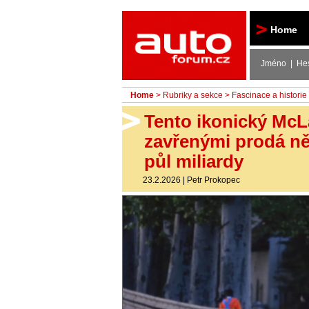
Autoforum
Home
Jméno | He
Home
>
Rubriky a sekce
>
Fascinace a historie
Tento ikonický McLa
zavřenými prodá n
půl miliardy
23.2.2026
|
Petr Prokopec