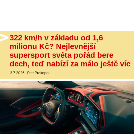
- Ostatní
Diskuzní fórum
Sledujte nás!
322 km/h v základu od 1,6
milionu Kč? Nejlevnější
supersport světa pořád bere
dech, teď nabízí za málo ještě víc
3.7.2026
|
Petr Prokopec