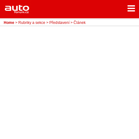
Menu
Home
Rubriky
Home
>
Rubriky a sekce
>
Představení
> Článek
- Testy aut
- Jízdní dojmy a další testy
- Bleskovky
- Představení
- Fascinace a historie
- Život řidiče
- Tuning
- Technika
- Zajímavosti