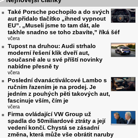
Také Porsche pochopilo a do svých
aut přidalo tlačítko „ihned vypnout
EU”. „Museli jsme to tam dát, ale
takhle snadno se toho zbavíte,” říká šéf
včera
Tupost na druhou: Audi strhalo
moderní řešení klik dveří aut,
současně ale u své příští novinky
nabídne přesně ty
včera
Poslední dvanáctiválcové Lambo s
ručním řazením je na prodej. Je
jedním z pouhých pěti takových aut,
fascinuje vším, čím je
včera
Firma ovládající VW Group už
spadla do 50miliardové ztráty a její
vedení končí. Chystá se zásadní
změna, která může vše obrátit naruby