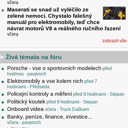
včera
Maserati se snad už vyléčilo ze
zelené nemoci. Chystalo falešný
manuál pro elektromobily, teď chce
návrat motorů V8 a reálného ručního řazení
včera
zobrazit vše
Živá témata na fóru
Porsche - vse o sportovnich modelech
před
hodinou
- pavproch
Elektromobily a vse kolem nich
před 7
hodinami
- Předseda
Policejní kontroly a měření
před 9 hodinami
- Stepan
Politický koutek
před 9 hodinami
- Stepan
Onboard videa
včera
- Truck Daškam
Banky, peníze, finance, investice...
včera
- pavproch