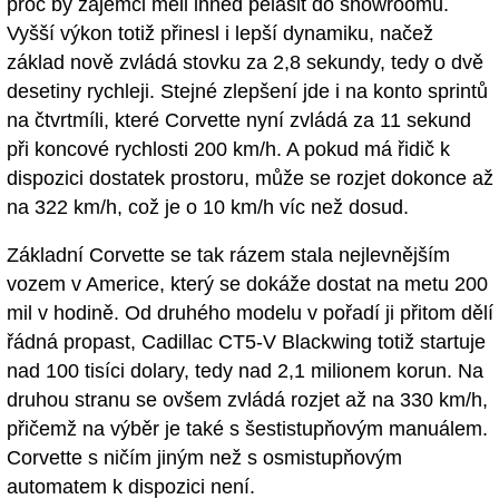
proč by zájemci měli ihned pelášit do showroomů.
Vyšší výkon totiž přinesl i lepší dynamiku, načež
základ nově zvládá stovku za 2,8 sekundy, tedy o dvě
desetiny rychleji. Stejné zlepšení jde i na konto sprintů
na čtvrtmíli, které Corvette nyní zvládá za 11 sekund
při koncové rychlosti 200 km/h. A pokud má řidič k
dispozici dostatek prostoru, může se rozjet dokonce až
na 322 km/h, což je o 10 km/h víc než dosud.
Základní Corvette se tak rázem stala nejlevnějším
vozem v Americe, který se dokáže dostat na metu 200
mil v hodině. Od druhého modelu v pořadí ji přitom dělí
řádná propast, Cadillac CT5-V Blackwing totiž startuje
nad 100 tisíci dolary, tedy nad 2,1 milionem korun. Na
druhou stranu se ovšem zvládá rozjet až na 330 km/h,
přičemž na výběr je také s šestistupňovým manuálem.
Corvette s ničím jiným než s osmistupňovým
automatem k dispozici není.