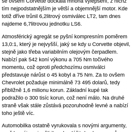
se ovšem Corvette dočkala mnoha vylepšení, z nichž
tím nejpodstatnějším je větší a objemnější motor. Kde
totiž dříve trůnil 6,2litrový osmiválec LT2, tam dnes
najdeme 6,7litrovou jednotku LS6.
Atmosférický agregát se pyšní kompresním poměrem
13,0:1, který je nejvyšší, jaký se kdy u Corvette objevil,
stejně jako třeba variabilním olejovým čerpadlem.
Nabízí pak 542 koní výkonu a 705 Nm točivého
momentu, což oproti předchozímu osmiválci
představuje nárůst o 45 kobyl a 75 Nm. Za to ovšem
Chevrolet požaduje minimálně 73 495 dolarů, tedy
přibližně 1,6 milionu korun. Základní kupé tak
podražilo o 300 tisíc korun, což není málo. Na druhé
straně však stále zůstává pozoruhodně levné a nabízí
toho ještě víc.
Automobilka ostatně vyrukovala s novými argumenty,