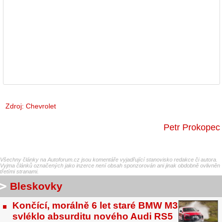
Zdroj: Chevrolet
Petr Prokopec
Všechny články na Autoforum.cz jsou komentáře vyjadřující stanovisko redakce či autora.
Vyjma článků označených jako inzerce není obsah sponzorován ani jinak obdobně ovlivněn
třetími stranami.
Bleskovky
Končící, morálně 6 let staré BMW M3
svléklo absurditu nového Audi RS5