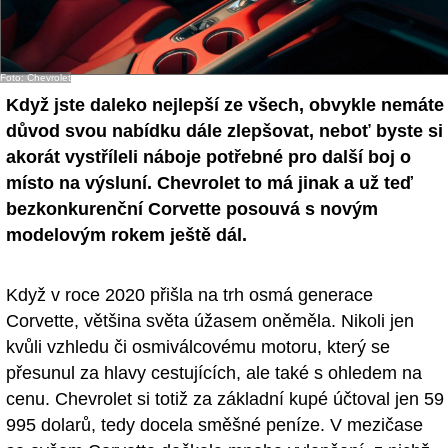
Foto: Chevrolet
Když jste daleko nejlepší ze všech, obvykle nemáte
důvod svou nabídku dále zlepšovat, neboť byste si
akorát vystříleli náboje potřebné pro další boj o
místo na výsluní. Chevrolet to má jinak a už teď
bezkonkurenční Corvette posouvá s novým
modelovým rokem ještě dál.
Když v roce 2020 přišla na trh osmá generace
Corvette, většina světa úžasem oněměla. Nikoli jen
kvůli vzhledu či osmiválcovému motoru, který se
přesunul za hlavy cestujících, ale také s ohledem na
cenu. Chevrolet si totiž za základní kupé účtoval jen 59
995 dolarů, tedy docela směšné peníze. V mezičase