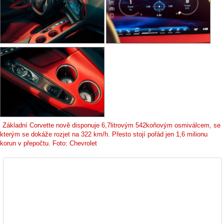
Základní Corvette nově disponuje 6,7litrovým 542koňovým osmiválcem, se
kterým se dokáže rozjet na 322 km/h. Přesto stojí pořád jen 1,6 milionu
korun v přepočtu. Foto: Chevrolet