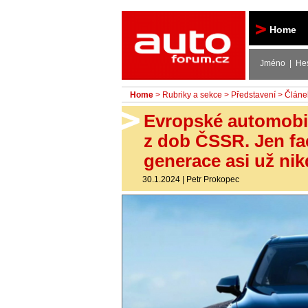
Autoforum
Home
Jméno | He
Home
>
Rubriky a sekce
>
Představení
> Článe
Evropské automobilk
z dob ČSSR. Jen fac
generace asi už nik
30.1.2024
|
Petr Prokopec