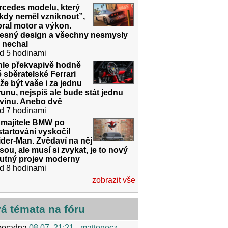
rcedes modelu, který
kdy neměl vzniknout”,
ral motor a výkon.
řesný design a všechny nesmysly
 nechal
d 5 hodinami
hle překvapivě hodně
é sběratelské Ferrari
e být vaše i za jednu
unu, nejspíš ale bude stát jednu
dvinu. Anebo dvě
d 7 hodinami
 majitele BMW po
tartování vyskočil
der-Man. Zvědaví na něj
sou, ale musí si zvykat, je to nový
utný projev moderny
d 8 hodinami
zobrazit vše
vá témata na fóru
poradna
08.07. 21:21
- mattonecz