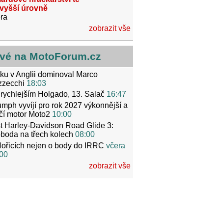
jvyšší úrovně
ra
zobrazit vše
vé na MotoForum.cz
ku v Anglii dominoval Marco
zzecchi
18:03
rychlejším Holgado, 13. Salač
16:47
umph vyvíjí pro rok 2027 výkonnější a
čí motor Moto2
10:00
t Harley-Davidson Road Glide 3:
boda na třech kolech
08:00
ořicích nejen o body do IRRC
včera
00
zobrazit vše