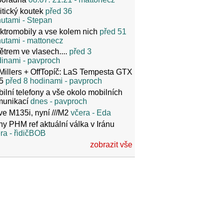
itický koutek
před 36
nutami
- Stepan
ktromobily a vse kolem nich
před 51
nutami
- mattonecz
ětrem ve vlasech....
před 3
dinami
- pavproch
Millers + OffTopíč: LaS Tempesta GTX
5
před 8 hodinami
- pavproch
ilní telefony a vše okolo mobilních
munikací
dnes
- pavproch
ve M135i, nyní ///M2
včera
- Eda
y PHM ref aktuální válka v Iránu
ra
- řidičBOB
zobrazit vše