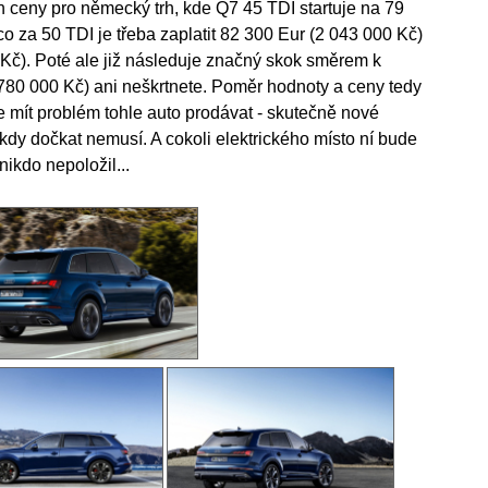
n ceny pro německý trh, kde Q7 45 TDI startuje na 79
o za 50 TDI je třeba zaplatit 82 300 Eur (2 043 000 Kč)
 Kč). Poté ale již následuje značný skok směrem k
2 780 000 Kč) ani neškrtnete. Poměr hodnoty a ceny tedy
e mít problém tohle auto prodávat - skutečně nové
kdy dočkat nemusí. A cokoli elektrického místo ní bude
ikdo nepoložil...