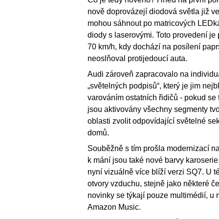
nově doprovázejí diodová světla již 
mohou sáhnout po matricových LEDkác
diody s laserovými. Toto provedení je 
70 km/h, kdy dochází na posílení paprs
neoslňoval protijedoucí auta.
Audi zároveň zapracovalo na individual
„světelných podpisů“, který je jim nej
varováním ostatních řidičů - pokud se t
jsou aktivovány všechny segmenty tvo
oblasti zvolit odpovídající světelné 
domů.
Souběžně s tím prošla modernizací nabí
k mání jsou také nové barvy karoserie.
nyní vizuálně více blíží verzi SQ7. U 
otvory vzduchu, stejně jako některé če
novinky se týkají pouze multimédií, u n
Amazon Music.