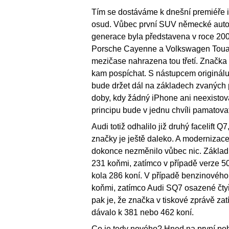
Tím se dostáváme k dnešní premiéře 
osud. Vůbec první SUV německé automob
generace byla představena v roce 2005 
Porsche Cayenne a Volkswagen Touare
mezičase nahrazena tou třetí. Značka s
kam pospíchat. S nástupcem originálu te
bude držet dál na základech zvaných
doby, kdy žádný iPhone ani neexistov
principu bude v jednu chvíli pamatova
Audi totiž odhalilo již druhý facelift 
značky je ještě daleko. A modernizace
dokonce nezměnilo vůbec nic. Základn
231 koňmi, zatímco v případě verze 50 T
kola 286 koní. V případě benzinového 
koňmi, zatímco Audi SQ7 osazené čty
pak je, že značka v tiskové zprávě zat
dávalo k 381 nebo 462 koní.
Co je tedy nového? Hned na první poh