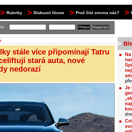
Rubriky
Diskuzní fórum
Proč číst zrovna nás?
slo
k
Bl
y stále více připomínají Tatru
Na
eliftují stará auta, nové
nas
Spi
dy nedorazí
nej
sm
pře
Je 
gen
„el
na
kou
dn
Cri
svo
mil