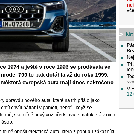
ne
vče
No
Pát
Be
Nej
Tri
oce 1974 a ještě v roce 1996 se prodávala ve
leh
 model 700 to pak dotáhla až do roku 1999.
Tes
svo
Některá evropská auta mají dnes nakročeno
V H
12:
ry opravdu nového auta, které na trh přišlo jako
tít chvíli pátrání v paměti, neboť i když se
denně, skutečně nový vůz představuje málokterá z nich.
jnásob.
telně obešli elektrická auta, která z popudu zákazníků