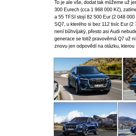
To je ale vše, dodat tak můžeme už je
300 Eurech (cca 1 968 000 Kč), zatímc
a 55 TFSI stojí 82 500 Eur (2 048 000
SQ7, u kterého si bez 112 tisíc Eur (
není bůhvíjaký, přesto asi Audi nebud
generace se totiž pravověrná Q7 už ni
znovu jen odpovědí na otázku, kterou n