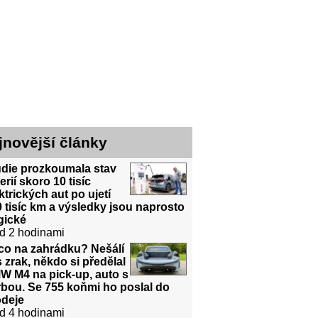
jnovější články
udie prozkoumala stav
erií skoro 10 tisíc
ktrických aut po ujetí
 tisíc km a výsledky jsou naprosto
gické
d 2 hodinami
co na zahrádku? Nešálí
 zrak, někdo si předělal
W M4 na pick-up, auto s
bou. Se 755 koňmi ho poslal do
odeje
d 4 hodinami