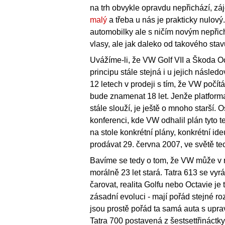
na trh obvykle opravdu nepřichází, zá
malý
a třeba u nás je prakticky nulový.
automobilky ale s ničím novým nepřich
vlasy, ale jak daleko od takového sta
Uvážíme-li, že VW Golf VII a Škoda Oct
principu stále stejná i u jejich násle
12 letech v prodeji s tím, že VW počítá
bude znamenat 18 let. Jenže platfor
stále slouží, je ještě o mnoho starší.
konferenci, kde VW odhalil plán tyto t
na stole konkrétní plány, konkrétní id
prodávat 29. června 2007, ve světě te
Bavíme se tedy o tom, že VW může v r
morálně 23 let stará. Tatra 613 se vyráb
čarovat, realita Golfu nebo Octavie je
zásadní evoluci - mají pořád stejné r
jsou prostě pořád ta samá auta s upra
Tatra 700 postavená z šestsettřináctky 