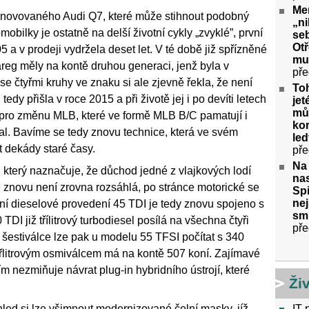
Me
inovovaného Audi Q7, které může stihnout podobný
„ni
ilky je ostatně na delší životní cykly „zvyklé”, první
seb
Ot
a v prodeji vydržela deset let. V té době již spřízněné
mu
g měly na kontě druhou generaci, jenž byla v
pře
e čtyřmi kruhy ve znaku si ale zjevně řekla, že není
To
dy přišla v roce 2015 a při životě jej i po devíti letech
jet
můž
 pro změnu MLB, které ve formě MLB B/C pamatují i
kor
al. Bavíme se tedy znovu technice, která ve svém
le
t dekády staré časy.
pře
Na
Q7, který naznačuje, že důchod jedné z vlajkových lodí
nas
 znovu není zrovna rozsáhlá, po stránce motorické se
Spi
nej
í dieselové provedení 45 TDI je tedy znovu spojeno s
sm
DI již třílitrový turbodiesel posílá na všechna čtyři
pře
šestiválce lze pak u modelu 55 TFSI počítat s 340
řlitrovým osmiválcem má na kontě 507 koní. Zajímavé
ím nezmiňuje návrat plug-in hybridního ústrojí, které
Ži
IT 
led si lze všimnout modernizované čelní masky, jíž