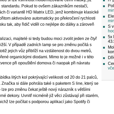
Pol
ve standardu. Pokud to ovšem zákazníkům nestačí,
mi
h či variantě HD Matrix LED, jenž kombinuje klasické
Ele
přitom aktivováno automaticky po překročení rychlosti
mi
ku tak, aby řidič viděl co nejlépe do dálky a zároveň
S v
ho
5x 
izaci, majitelé si tedy budou moci zvolit jeden ze čtyř
43.
bližší. V případě zadních lamp se pro změnu počítá s
Mob
otiž jejich vůz přiblíží na vzdálenost do dvou metrů,
ko
řené organickými diodami. Mimo to je možné i v této
Dří
sekvence při opouštění domova či naopak při návratu
Cen
vče
dka litých kol pokrývající velikosti od 20 do 21 palců,
 Značka si dále pohrála také s paketem S line, který se
té lze pro změnu čekat ještě nový nárazník s většími
rné dekory. Uvnitř nicméně již věci zůstávají při starém,
ichž lze počítat s podporou aplikací jako Spotify či