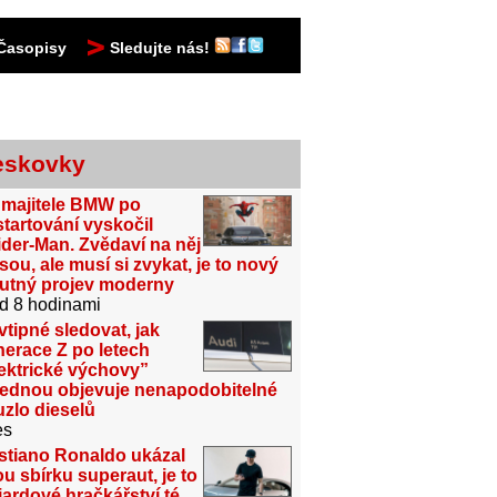
Časopisy
Sledujte nás!
eskovky
 majitele BMW po
tartování vyskočil
der-Man. Zvědaví na něj
sou, ale musí si zvykat, je to nový
utný projev moderny
d 8 hodinami
vtipné sledovat, jak
erace Z po letech
ektrické výchovy”
jednou objevuje nenapodobitelné
zlo dieselů
es
stiano Ronaldo ukázal
u sbírku superaut, je to
iardové hračkářství té