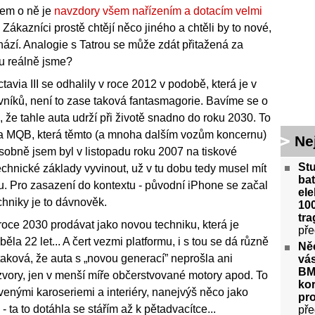
jem o ně je
navzdory všem nařízením a dotacím velmi
 Zákazníci prostě chtějí něco jiného a chtěli by to nové,
ází. Analogie s Tatrou se může zdát přitažená za
vu reálně jsme?
avia III se odhalily v roce 2012 v podobě, která je v
dovníků, není to zase taková fantasmagorie. Bavíme se o
, že tahle auta udrží při životě snadno do roku 2030. To
ma MQB, která těmto (a mnoha dalším vozům koncernu)
Ne
 Osobně jsem byl v listopadu roku 2007 na tiskové
St
echnické základy vyvinout, už v tu dobu tedy musel mít
bat
eu. Pro zasazení do kontextu - původní iPhone se začal
ele
chniky je to dávnověk.
100
tra
oce 2030 prodávat jako novou techniku, která je
pře
ěla 22 let... A čert vezmi platformu, i s tou se dá různě
Ně
 taková, že auta s „novou generací” neprošla ani
vás
BM
ozvory, jen v menší míře občerstvované motory apod. To
kor
venými karoseriemi a interiéry, nanejvýš něco jako
pr
- ta to dotáhla se stářím až k pětadvacítce...
pře