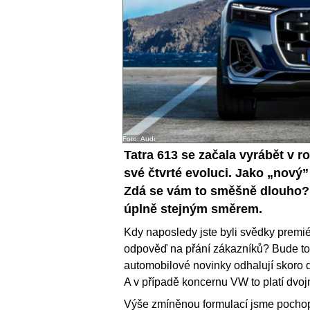
Foto: Audi
Tatra 613 se začala vyrábět v r
své čtvrté evoluci. Jako „nový”
Zdá se vám to směšně dlouho? 
úplně stejným směrem.
Kdy naposledy jste byli svědky premié
odpověď na přání zákazníků? Bude to ch
automobilové novinky odhalují skoro 
A v případě koncernu VW to platí dvo
Výše zmíněnou formulací jsme pochopi