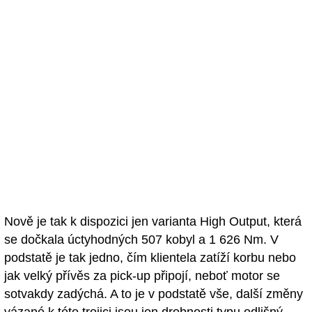
Nově je tak k dispozici jen varianta High Output, která
se dočkala úctyhodných 507 kobyl a 1 626 Nm. V
podstatě je tak jedno, čím klientela zatíží korbu nebo
jak velký přívěs za pick-up připojí, neboť motor se
sotvakdy zadýchá. A to je v podstatě vše, další změny
vázané k této trojici jsou jen drobnosti typu odlišný