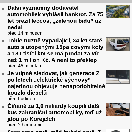
Další významný dodavatel
automobilek vyhlásil bankrot. Za 75
let přežil leccos, „zelenou bídu” už
nedal
před 14 minutami
Tohle nuzně vypadající, 34 let staré
auto s utopenými 15palcovými koly
a 181 tisíci km se má prodat za víc
než 1 milion Kč. A není to překlep
před 45 minutami
Je vtipné sledovat, jak generace Z
po letech „elektrické výchovy”
najednou objevuje nenapodobitelné
kouzlo dieselů
před hodinou
Číňané za 1,6 miliardy koupili další
kus zahraniční automobilky, teď už
jdou po Korejcích
před 2 hodinami