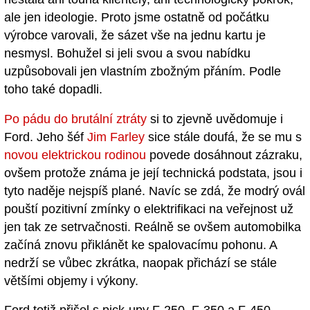
ale jen ideologie. Proto jsme ostatně od počátku
výrobce varovali, že sázet vše na jednu kartu je
nesmysl. Bohužel si jeli svou a svou nabídku
uzpůsobovali jen vlastním zbožným přáním. Podle
toho také dopadli.
Po pádu do brutální ztráty
si to zjevně uvědomuje i
Ford. Jeho šéf
Jim Farley
sice stále doufá, že se mu s
novou elektrickou rodinou
povede dosáhnout zázraku,
ovšem protože známa je její technická podstata, jsou i
tyto naděje nejspíš plané. Navíc se zdá, že modrý ovál
pouští pozitivní zmínky o elektrifikaci na veřejnost už
jen tak ze setrvačnosti. Reálně se ovšem automobilka
začíná znovu přiklánět ke spalovacímu pohonu. A
nedrží se vůbec zkrátka, naopak přichází se stále
většími objemy i výkony.