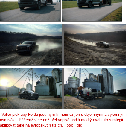
Velké pick-upy Fordu jsou nyní k mání už jen s objemnými a výkonnými
osmiválci. Přičemž více než překvapivě hodlá modrý ovál tuto strategii
aplikovat také na evropských trzích. Foto: Ford