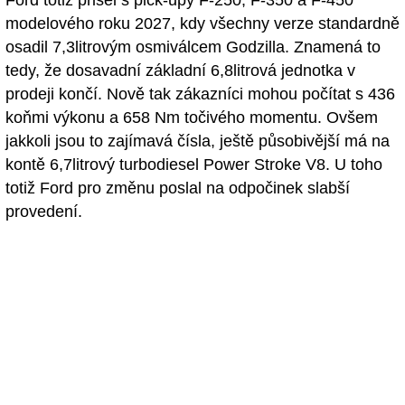
Ford totiž přišel s pick-upy F-250, F-350 a F-450
modelového roku 2027, kdy všechny verze standardně
osadil 7,3litrovým osmiválcem Godzilla. Znamená to
tedy, že dosavadní základní 6,8litrová jednotka v
prodeji končí. Nově tak zákazníci mohou počítat s 436
koňmi výkonu a 658 Nm točivého momentu. Ovšem
jakkoli jsou to zajímavá čísla, ještě působivější má na
kontě 6,7litrový turbodiesel Power Stroke V8. U toho
totiž Ford pro změnu poslal na odpočinek slabší
provedení.