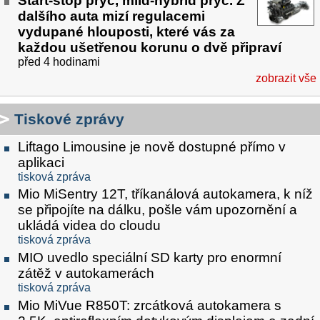
Start-stop pryč, mild-hybrid pryč. Z
dalšího auta mizí regulacemi
vydupané hlouposti, které vás za
každou ušetřenou korunu o dvě připraví
před 4 hodinami
zobrazit vše
Tiskové zprávy
Liftago Limousine je nově dostupné přímo v
aplikaci
tisková zpráva
Mio MiSentry 12T, tříkanálová autokamera, k níž
se připojíte na dálku, pošle vám upozornění a
ukládá videa do cloudu
tisková zpráva
MIO uvedlo speciální SD karty pro enormní
zátěž v autokamerách
tisková zpráva
Mio MiVue R850T: zrcátková autokamera s