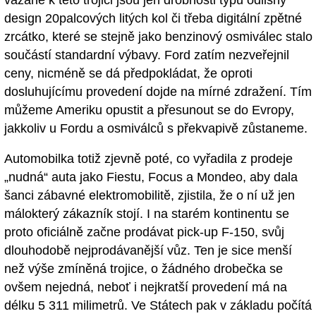
design 20palcových litých kol či třeba digitální zpětné
zrcátko, které se stejně jako benzinový osmiválec stalo
součástí standardní výbavy. Ford zatím nezveřejnil
ceny, nicméně se dá předpokládat, že oproti
dosluhujícímu provedení dojde na mírné zdražení. Tím
můžeme Ameriku opustit a přesunout se do Evropy,
jakkoliv u Fordu a osmiválců s překvapivě zůstaneme.
Automobilka totiž zjevně poté, co vyřadila z prodeje
„nudná“ auta jako Fiestu, Focus a Mondeo, aby dala
šanci zábavné elektromobilitě, zjistila, že o ní už jen
málokterý zákazník stojí. I na starém kontinentu se
proto oficiálně začne prodávat pick-up F-150, svůj
dlouhodobě nejprodávanější vůz. Ten je sice menší
než výše zmíněná trojice, o žádného drobečka se
ovšem nejedná, neboť i nejkratší provedení má na
délku 5 311 milimetrů. Ve Státech pak v základu počítá