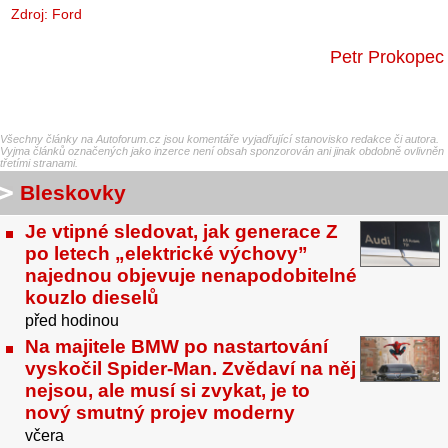
Zdroj: Ford
Petr Prokopec
Všechny články na Autoforum.cz jsou komentáře vyjadřující stanovisko redakce či autora.
Vyjma článků označených jako inzerce není obsah sponzorován ani jinak obdobně ovlivněn
třetími stranami.
Bleskovky
Je vtipné sledovat, jak generace Z
po letech „elektrické výchovy”
najednou objevuje nenapodobitelné
kouzlo dieselů
před hodinou
Na majitele BMW po nastartování
vyskočil Spider-Man. Zvědaví na něj
nejsou, ale musí si zvykat, je to
nový smutný projev moderny
včera