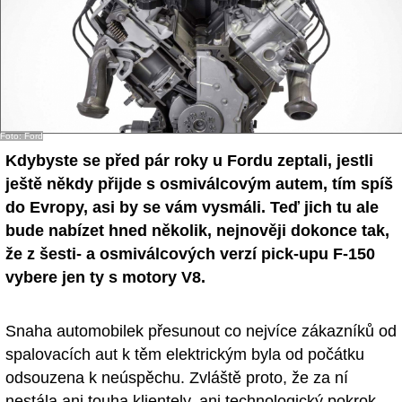
Foto: Ford
Kdybyste se před pár roky u Fordu zeptali, jestli
ještě někdy přijde s osmiválcovým autem, tím spíš
do Evropy, asi by se vám vysmáli. Teď jich tu ale
bude nabízet hned několik, nejnověji dokonce tak,
že z šesti- a osmiválcových verzí pick-upu F-150
vybere jen ty s motory V8.
Snaha automobilek přesunout co nejvíce zákazníků od
spalovacích aut k těm elektrickým byla od počátku
odsouzena k neúspěchu. Zvláště proto, že za ní
nestála ani touha klientely, ani technologický pokrok,