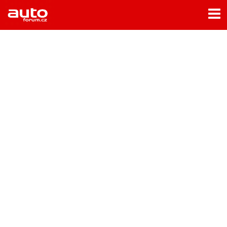
Menu
Home
Rubriky
- Testy aut
- Jízdní dojmy a další testy
- Bleskovky
- Představení
- Fascinace a historie
- Život řidiče
- Tuning
- Technika
- Zajímavosti