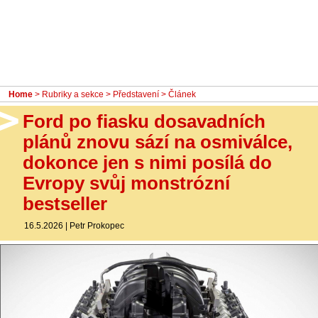
- Ostatní
Diskuzní fórum
Sledujte nás!
Home
>
Rubriky a sekce
>
Představení
> Článek
Ford po fiasku dosavadních
plánů znovu sází na osmiválce,
dokonce jen s nimi posílá do
Evropy svůj monstrózní
bestseller
16.5.2026
|
Petr Prokopec