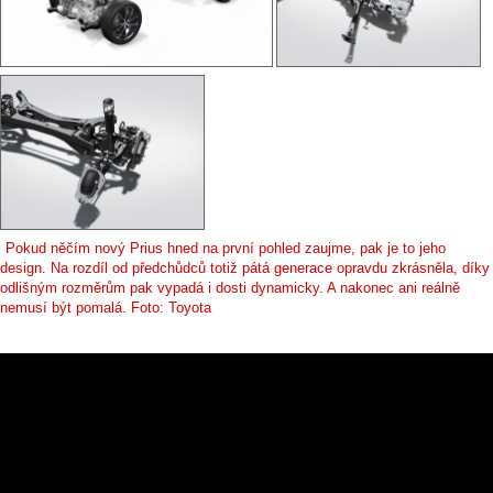
Pokud něčím nový Prius hned na první pohled zaujme, pak je to jeho
design. Na rozdíl od předchůdců totiž pátá generace opravdu zkrásněla, díky
odlišným rozměrům pak vypadá i dosti dynamicky. A nakonec ani reálně
nemusí být pomalá. Foto: Toyota