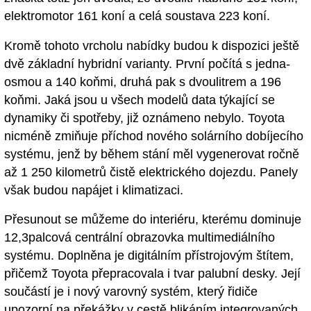
elektromotor 161 koní a celá soustava 223 koní.
Kromě tohoto vrcholu nabídky budou k dispozici ještě
dvě základní hybridní varianty. První počítá s jedna-
osmou a 140 koňmi, druhá pak s dvoulitrem a 196
koňmi. Jaká jsou u všech modelů data týkající se
dynamiky či spotřeby, již oznámeno nebylo. Toyota
nicméně zmiňuje příchod nového solárního dobíjecího
systému, jenž by během stání měl vygenerovat ročně
až 1 250 kilometrů čistě elektrického dojezdu. Panely
však budou napájet i klimatizaci.
Přesunout se můžeme do interiéru, kterému dominuje
12,3palcová centrální obrazovka multimediálního
systému. Doplněna je digitálním přístrojovým štítem,
přičemž Toyota přepracovala i tvar palubní desky. Její
součástí je i nový varovný systém, který řidiče
upozorní na překážky v cestě blikáním integrovaných