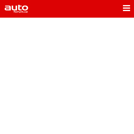
Menu
Home
Rubriky
- Testy aut
- Jízdní dojmy a další testy
- Bleskovky
- Představení
- Fascinace a historie
- Život řidiče
- Tuning
- Technika
- Zajímavosti