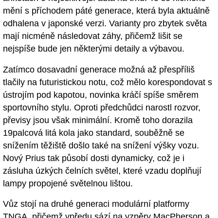
mění s příchodem páté generace, která byla aktuálně
odhalena v japonské verzi. Varianty pro zbytek světa
mají nicméně následovat záhy, přičemž lišit se
nejspíše bude jen některými detaily a výbavou.
Zatímco dosavadní generace možná až přespříliš
tlačily na futuristickou notu, což mělo korespondovat s
ústrojím pod kapotou, novinka kráčí spíše směrem
sportovního stylu. Oproti předchůdci narostl rozvor,
převisy jsou však minimální. Kromě toho dorazila
19palcová litá kola jako standard, souběžně se
snížením těžiště došlo také na snížení výšky vozu.
Nový Prius tak působí dosti dynamicky, což je i
zásluha úzkých čelních světel, které vzadu doplňují
lampy propojené světelnou lištou.
Vůz stojí na druhé generaci modulární platformy
TNGA, přičemž vpředu sází na vzpěry MacPherson a