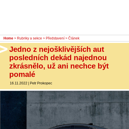
- Ostatní
Diskuzní fórum
Sledujte nás!
Home
>
Rubriky a sekce
>
Představení
> Článek
Jedno z nejošklivějších aut
posledních dekád najednou
zkrásnělo, už ani nechce být
pomalé
16.11.2022
|
Petr Prokopec