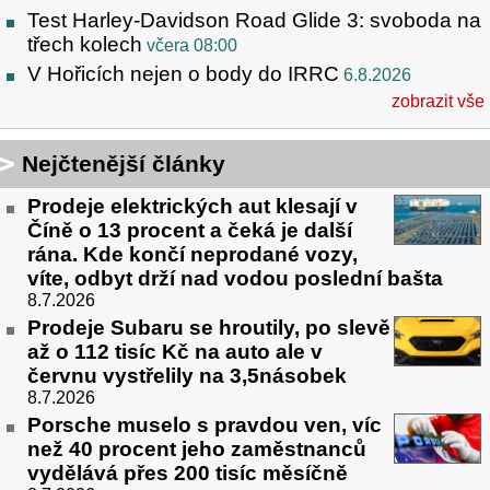
Test Harley-Davidson Road Glide 3: svoboda na
třech kolech
včera 08:00
V Hořicích nejen o body do IRRC
6.8.2026
zobrazit vše
Nejčtenější články
Prodeje elektrických aut klesají v
Číně o 13 procent a čeká je další
rána. Kde končí neprodané vozy,
víte, odbyt drží nad vodou poslední bašta
8.7.2026
Prodeje Subaru se hroutily, po slevě
až o 112 tisíc Kč na auto ale v
červnu vystřelily na 3,5násobek
8.7.2026
Porsche muselo s pravdou ven, víc
než 40 procent jeho zaměstnanců
vydělává přes 200 tisíc měsíčně