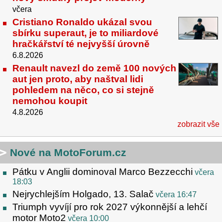
včera
Cristiano Ronaldo ukázal svou
sbírku superaut, je to miliardové
hračkářství té nejvyšší úrovně
6.8.2026
Renault navezl do země 100 nových
aut jen proto, aby naštval lidi
pohledem na něco, co si stejně
nemohou koupit
4.8.2026
zobrazit vše
Nové na MotoForum.cz
Pátku v Anglii dominoval Marco Bezzecchi
včera
18:03
Nejrychlejším Holgado, 13. Salač
včera 16:47
Triumph vyvíjí pro rok 2027 výkonnější a lehčí
motor Moto2
včera 10:00