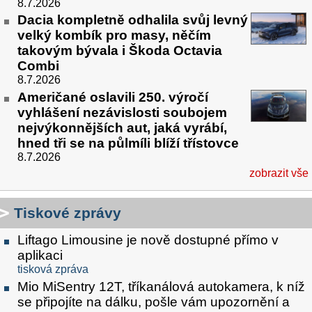
8.7.2026
Dacia kompletně odhalila svůj levný
velký kombík pro masy, něčím
takovým bývala i Škoda Octavia
Combi
8.7.2026
Američané oslavili 250. výročí
vyhlášení nezávislosti soubojem
nejvýkonnějších aut, jaká vyrábí,
hned tři se na půlmíli blíží třístovce
8.7.2026
zobrazit vše
Tiskové zprávy
Liftago Limousine je nově dostupné přímo v
aplikaci
tisková zpráva
Mio MiSentry 12T, tříkanálová autokamera, k níž
se připojíte na dálku, pošle vám upozornění a