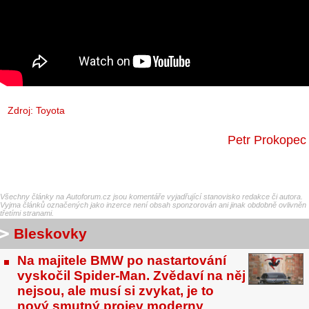
Zdroj: Toyota
Petr Prokopec
Všechny články na Autoforum.cz jsou komentáře vyjadřující stanovisko redakce či autora.
Vyjma článků označených jako inzerce není obsah sponzorován ani jinak obdobně ovlivněn
třetími stranami.
Bleskovky
Na majitele BMW po nastartování
vyskočil Spider-Man. Zvědaví na něj
nejsou, ale musí si zvykat, je to
nový smutný projev moderny