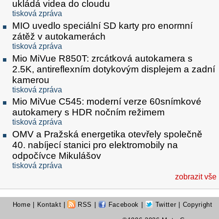
ukládá videa do cloudu
tisková zpráva
MIO uvedlo speciální SD karty pro enormní
zátěž v autokamerách
tisková zpráva
Mio MiVue R850T: zrcátková autokamera s
2.5K, antireflexním dotykovým displejem a zadní
kamerou
tisková zpráva
Mio MiVue C545: moderní verze 60snímkové
autokamery s HDR nočním režimem
tisková zpráva
OMV a Pražská energetika otevřely společně
40. nabíjecí stanici pro elektromobily na
odpočívce Mikulášov
tisková zpráva
zobrazit vše
Home
|
Kontakt
|
RSS
|
Facebook
|
Twitter
| Copyright