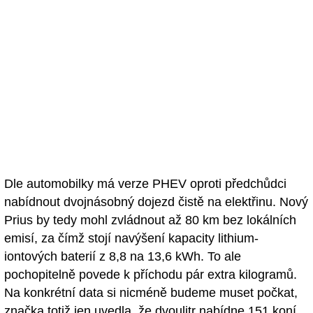
Dle automobilky má verze PHEV oproti předchůdci
nabídnout dvojnásobný dojezd čistě na elektřinu. Nový
Prius by tedy mohl zvládnout až 80 km bez lokálních
emisí, za čímž stojí navýšení kapacity lithium-
iontových baterií z 8,8 na 13,6 kWh. To ale
pochopitelně povede k příchodu pár extra kilogramů.
Na konkrétní data si nicméně budeme muset počkat,
značka totiž jen uvedla, že dvoulitr nabídne 151 koní,