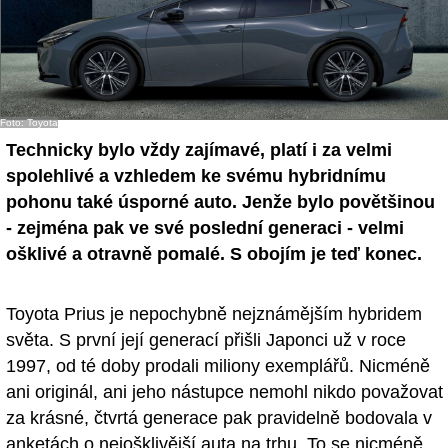
Foto: Toyota
Technicky bylo vždy zajímavé, platí i za velmi
spolehlivé a vzhledem ke svému hybridnímu
pohonu také úsporné auto. Jenže bylo povětšinou
- zejména pak ve své poslední generaci - velmi
ošklivé a otravně pomalé. S obojím je teď konec.
Toyota Prius je nepochybně nejznámějším hybridem
světa. S první její generací přišli Japonci už v roce
1997, od té doby prodali miliony exemplářů. Nicméně
ani originál, ani jeho nástupce nemohl nikdo považovat
za krásné, čtvrtá generace pak pravidelně bodovala v
anketách o nejošklivější auta na trhu. To se nicméně