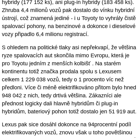
hybridy (177 152 ks), ani plug-in hybridy (183 458 ks).
Zhruba 4,4 milionů vozů pak dostalo do vínku hybridní
ústrojí, což znamená jediné - i u Toyoty to vyhrály čistě
spalovací pohony, na benzinové a dokonce i dieselové
vozy připadlo 6,4 milionu registrací.
S ohledem na politické tlaky asi nepřekvapí, že většina
ryze spalovacích aut skončila mimo Evropu, která je
pro Toyotu jedním z menších kolbišť . Na starém
kontinentu totiž značka prodala spolu s Lexusem
celkem 1 229 038 vozů, tedy o 1 procento víc než
předloni. Více či méně elektrifikováno přitom bylo hned
948 042 z nich, tedy drtivá většina. Zákazníci ale
přednost logicky dali hlavně hybridům či plug-in
hybridům, bateriový pohon totiž dostalo jen 51 919 aut.
Lexus pak sice dosáhl dokonce na 94procentní podíl
elektrifikovaných vozů, znovu však u toho povětšinou