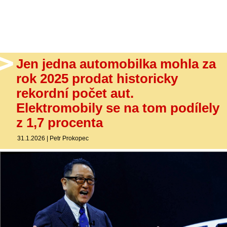
- Ostatní
Diskuzní fórum
Sledujte nás!
Jen jedna automobilka mohla za
rok 2025 prodat historicky
rekordní počet aut.
Elektromobily se na tom podílely
z 1,7 procenta
31.1.2026
|
Petr Prokopec