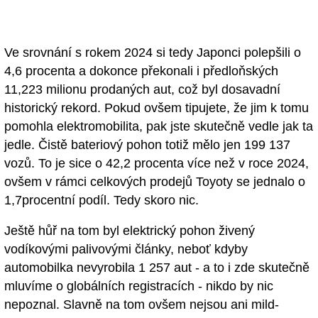
Ve srovnání s rokem 2024 si tedy Japonci polepšili o
4,6 procenta a dokonce překonali i předloňských
11,223 milionu prodaných aut, což byl dosavadní
historický rekord. Pokud ovšem tipujete, že jim k tomu
pomohla elektromobilita, pak jste skutečně vedle jak ta
jedle. Čistě bateriový pohon totiž mělo jen 199 137
vozů. To je sice o 42,2 procenta více než v roce 2024,
ovšem v rámci celkových prodejů Toyoty se jednalo o
1,7procentní podíl. Tedy skoro nic.
Ještě hůř na tom byl elektrický pohon živený
vodíkovými palivovými články, neboť kdyby
automobilka nevyrobila 1 257 aut - a to i zde skutečně
mluvíme o globálních registracích - nikdo by nic
nepoznal. Slavně na tom ovšem nejsou ani mild-