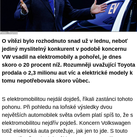
Foto: Toyota
O vítězi bylo rozhodnuto snad už v lednu, neboť
jediný myslitelný konkurent v podobě koncernu
VW vsadil na elektromobily a pohořel, je dnes
skoro o 20 procent níž. Rozumněji uvažující Toyota
prodala o 2,3 milionu aut víc a elektrické modely k
tomu nepotřebovala skoro vůbec.
S elektromobilitou nejdál dojdeš, říkali zastánci tohoto
pohonu. Při pohledu na loňské výsledky dvou
největších automobilek světa ovšem platí spíš to, že s
elektromobilitou nejdřív pojdeš. Koncern Volkswagen
totiž elektrická auta protežuje, jak jen to jde. S touto