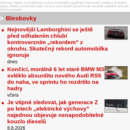
Všechny články na Autoforum.cz jsou komentáře vyjadřující stanovisko redakce či autora.
Vyjma článků označených jako inzerce není obsah sponzorován ani jinak obdobně ovlivněn
třetími stranami.
Bleskovky
Nejnovější Lamborghini se ještě
před odhalením chlubí
kontroverzním „rekordem” z
okruhu. Skutečný rekord automobilka
ignoruje
dnes
Končící, morálně 6 let staré BMW M3
svléklo absurditu nového Audi RS5
do naha, ve sprintu ho rozdrtilo na
hadry
včera
Je vtipné sledovat, jak generace Z
po letech „elektrické výchovy”
najednou objevuje nenapodobitelné
kouzlo dieselů
8.8.2026