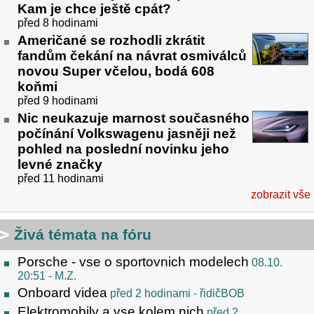
Kam je chce ještě cpát?
před 8 hodinami
Američané se rozhodli zkrátit
fandům čekání na návrat osmiválců
novou Super včelou, bodá 608
koňmi
před 9 hodinami
Nic neukazuje marnost současného
počínání Volkswagenu jasněji než
pohled na poslední novinku jeho
levné značky
před 11 hodinami
zobrazit vše
Živá témata na fóru
Porsche - vse o sportovnich modelech
08.10.
20:51
- M.Z.
Onboard videa
před 2 hodinami
- řidičBOB
Elektromobily a vse kolem nich
před 2