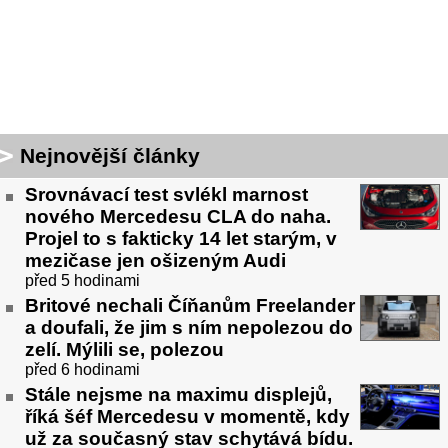
Nejnovější články
Srovnávací test svlékl marnost
nového Mercedesu CLA do naha.
Projel to s fakticky 14 let starým, v
mezičase jen ošizeným Audi
před 5 hodinami
Britové nechali Číňanům Freelander
a doufali, že jim s ním nepolezou do
zelí. Mýlili se, polezou
před 6 hodinami
Stále nejsme na maximu displejů,
říká šéf Mercedesu v momentě, kdy
už za současný stav schytává bídu.