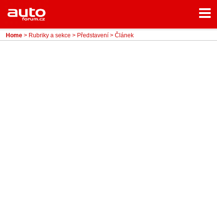
Menu
Home
Rubriky
Home
>
Rubriky a sekce
>
Představení
> Článek
- Testy aut
- Jízdní dojmy a další testy
- Bleskovky
- Představení
- Fascinace a historie
- Život řidiče
- Tuning
- Technika
- Zajímavosti