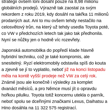
strategií ovšem loni dosáhl pouze na 8,98 milionu
globálních prodejů. Výrazně tak zaostal za svým
rekordem z roku 2019, kdy dosáhl na takřka 11 milionů
prodaných aut. Ani to mu ovšem tehdy nestačilo na
celosvětový trůn, na který už tehdy usedla Toyota poté,
co VW v předchozích letech tak jako tak předhonila.
Nyní se nůžky jen o hodně víc rozevřely.
Japonská automobilka do popředí klade hlavně
hybridní techniku, což je také kompromis, ale
snesitelný. Ryzí elektromobily odstavila spíš do kouta
a zjevně se jí to vyplatilo, neboť
již na konci listopadu
měla na kontě vyšší prodeje než VW za celý rok
.
Známé jsou ale konečně i výsledky za komplet
dvanáct měsíců, a pro Němce musí jít o opravdu
hořkou pilulku. Toyota totiž koncernu utekla o parník,
neboť spolu se dceřinými značkami Lexus, Daihatsu a
Hino dosáhla na 11 322 575 registrací.