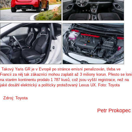
Takový Yaris GR je v Evropě po stránce emisní penalizován, třeba ve
Francii za něj tak zákazníci mohou zaplatit až 3 miliony korun. Přesto se loni
na starém kontinentu prodalo 1 787 kusů, což jsou vyšší registrace, než na
jaké dosáhl elektrický a politicky protežovaný Lexus UX. Foto: Toyota
Zdroj: Toyota
Petr Prokopec