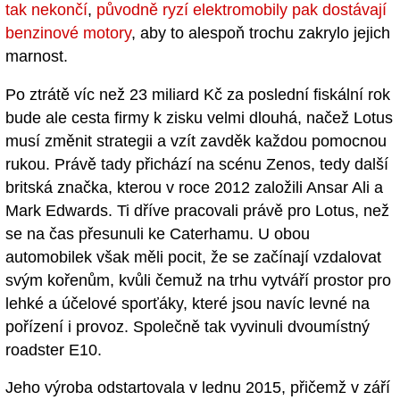
tak nekončí
,
původně ryzí elektromobily pak dostávají
benzinové motory
, aby to alespoň trochu zakrylo jejich
marnost.
Po ztrátě víc než 23 miliard Kč za poslední fiskální rok
bude ale cesta firmy k zisku velmi dlouhá, načež Lotus
musí změnit strategii a vzít zavděk každou pomocnou
rukou. Právě tady přichází na scénu Zenos, tedy další
britská značka, kterou v roce 2012 založili Ansar Ali a
Mark Edwards. Ti dříve pracovali právě pro Lotus, než
se na čas přesunuli ke Caterhamu. U obou
automobilek však měli pocit, že se začínají vzdalovat
svým kořenům, kvůli čemuž na trhu vytváří prostor pro
lehké a účelové sporťáky, které jsou navíc levné na
pořízení i provoz. Společně tak vyvinuli dvoumístný
roadster E10.
Jeho výroba odstartovala v lednu 2015, přičemž v září