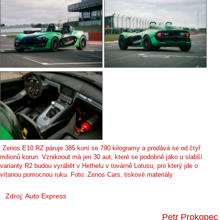
Zenos E10 RZ páruje 385 koní se 790 kilogramy a prodává se od čtyř
milionů korun. Vzniknout má jen 30 aut, které se podobně jako u slabší
varianty R2 budou vyrábět v Hethelu v továrně Lotusu, pro který jde o
vítanou pomocnou ruku. Foto: Zenos Cars, tiskové materiály
Zdroj:
Auto Express
Petr Prokopec