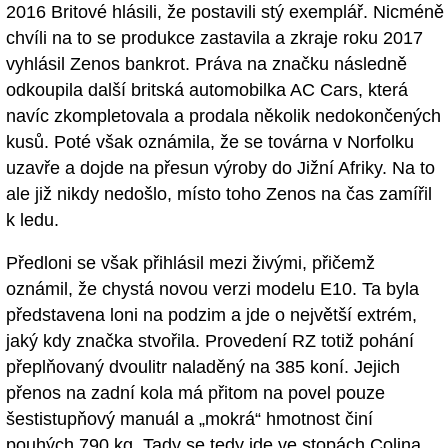
2016 Britové hlásili, že postavili stý exemplář. Nicméně
chvíli na to se produkce zastavila a zkraje roku 2017
vyhlásil Zenos bankrot. Práva na značku následně
odkoupila další britská automobilka AC Cars, která
navíc zkompletovala a prodala několik nedokončených
kusů. Poté však oznámila, že se továrna v Norfolku
uzavře a dojde na přesun výroby do Jižní Afriky. Na to
ale již nikdy nedošlo, místo toho Zenos na čas zamířil
k ledu.
Předloni se však přihlásil mezi živými, přičemž
oznámil, že chystá novou verzi modelu E10. Ta byla
představena loni na podzim a jde o největší extrém,
jaký kdy značka stvořila. Provedení RZ totiž pohání
přeplňovaný dvoulitr naladěný na 385 koní. Jejich
přenos na zadní kola má přitom na povel pouze
šestistupňový manuál a „mokrá“ hmotnost činí
pouhých 790 kg. Tady se tedy jde ve stopách Colina