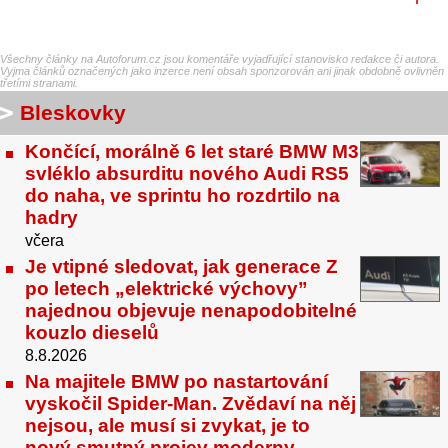
Všechny články na Autoforum.cz jsou komentáře vyjadřující stanovisko redakce či autora.
Vyjma článků označených jako inzerce není obsah sponzorován ani jinak obdobně ovlivněn
třetími stranami.
Bleskovky
Končící, morálně 6 let staré BMW M3
svléklo absurditu nového Audi RS5
do naha, ve sprintu ho rozdrtilo na
hadry
včera
Je vtipné sledovat, jak generace Z
po letech „elektrické výchovy”
najednou objevuje nenapodobitelné
kouzlo dieselů
8.8.2026
Na majitele BMW po nastartování
vyskočil Spider-Man. Zvědaví na něj
nejsou, ale musí si zvykat, je to
nový smutný projev moderny