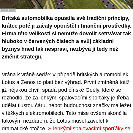
- Ostatní
Foto: Lotus
Britská automobilka opustila své tradiční principy,
Diskuzní fórum
krátce poté ji začaly opouštět i finanční prostředky.
Sledujte nás!
Firma této velikosti si nemůže dovolit setrvávat tak
hluboko v červených číslech a svůj základní
byznys hned tak nespraví, nezbývá jí tedy než
změnit strategii.
Vrána k vráně sedá? V případě britských automobilek
Lotus a Zenos to platí bez výhrad. První zmíněná totiž
již nějakou chvíli spadá pod čínské Geely, které se
rozhodlo, že za lehkými spalovacími sporťáky je třeba
udělat tlustou čáru, neboť budoucnost značky má ležet
v těžkých elektromobilech. Tato mise ovšem skončila
takovým nezdarem, že Lotus musel zavelet k
dramatické otočce.
S lehkými spalovacími sporťáky se