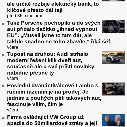
ale určitě rozbije elektrický bank, to
klíčové přesto dál tají
před 36 minutami
Také Porsche pochopilo a do svých
aut přidalo tlačítko „ihned vypnout
EU”. „Museli jsme to tam dát, ale
takhle snadno se toho zbavíte,” říká šéf
včera
Tupost na druhou: Audi strhalo
moderní řešení klik dveří aut,
současně ale u své příští novinky
nabídne přesně ty
včera
Poslední dvanáctiválcové Lambo s
ručním řazením je na prodej. Je
jedním z pouhých pěti takových aut,
fascinuje vším, čím je
včera
Firma ovládající VW Group už
spadla do 50miliardové ztráty a její