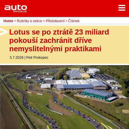
Menu
Home
Rubriky
Home
>
Rubriky a sekce
>
Představení
> Článek
- Testy aut
Lotus se po ztrátě 23 miliard
pokouší zachránit dříve
- Jízdní dojmy a další testy
nemyslitelnými praktikami
- Bleskovky
5.7.2026
|
Petr Prokopec
- Představení
- Fascinace a historie
- Život řidiče
- Tuning
- Technika
- Zajímavosti