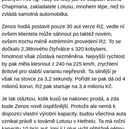
Chapmana, zakladatele Lotusu, mnohem lépe, než to
zvládá samotná automobilka.
Zenos hodlá postavit pouze 30 aut verze RZ, vedle ní
ovšem klientela může sáhnout po taktéž novém,
ovšem trochu méně extrémním provedení R2. To se
dočkalo 2,3litrového čtyřválce s 320 kobylami,
hmotnost však zůstává nezměněna. Nejvyšší rychlost
by pak měla klesnout z 240 na 225 km/h, zrychlení
Britové pro slabší variantu nepřesnili. Ta silnější je
však na stovce za 3,2 sekundy. Pořídit se pak dá od 4
milionů korun, R2 pak startuje na 3,4 milionu Kč.
Je tak otázkou, kolik kusů se nakonec prodá, a zda
bude Zenos nově úspěšnější. Protože ale nemá k
dispozici vlastní výrobní kapacity, budou všechna auta
vznikat právě v továrně Lotusu v Hethelu. Ta má roční
kapacitu 10 tisíc aut, loni jí Lotus vyžil přibližně pětinu.