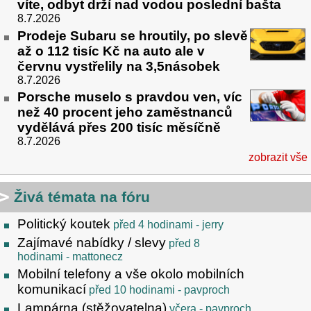
víte, odbyt drží nad vodou poslední bašta
8.7.2026
Prodeje Subaru se hroutily, po slevě
až o 112 tisíc Kč na auto ale v
červnu vystřelily na 3,5násobek
8.7.2026
Porsche muselo s pravdou ven, víc
než 40 procent jeho zaměstnanců
vydělává přes 200 tisíc měsíčně
8.7.2026
zobrazit vše
Živá témata na fóru
Politický koutek
před 4 hodinami
- jerry
Zajímavé nabídky / slevy
před 8
hodinami
- mattonecz
Mobilní telefony a vše okolo mobilních
komunikací
před 10 hodinami
- pavproch
Lampárna (stěžovatelna)
včera
- pavproch