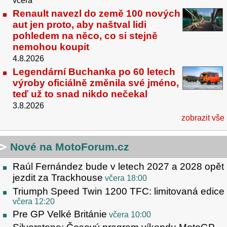
včera
Renault navezl do země 100 nových
aut jen proto, aby naštval lidi
pohledem na něco, co si stejně
nemohou koupit
4.8.2026
Legendární Buchanka po 60 letech
výroby oficiálně změnila své jméno,
teď už to snad nikdo nečekal
3.8.2026
zobrazit vše
Nové na MotoForum.cz
Raúl Fernández bude v letech 2027 a 2028 opět
jezdit za Trackhouse
včera 18:00
Triumph Speed Twin 1200 TFC: limitovaná edice
včera 12:20
Pre GP Velké Británie
včera 10:00