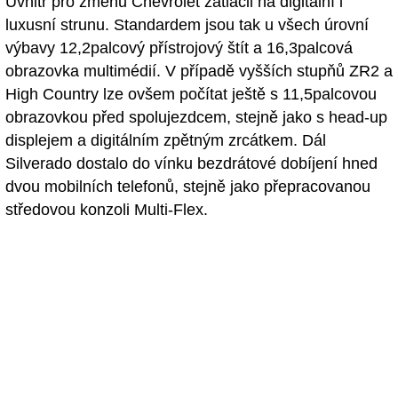
Uvnitř pro změnu Chevrolet zatlačil na digitální i
luxusní strunu. Standardem jsou tak u všech úrovní
výbavy 12,2palcový přístrojový štít a 16,3palcová
obrazovka multimédií. V případě vyšších stupňů ZR2 a
High Country lze ovšem počítat ještě s 11,5palcovou
obrazovkou před spolujezdcem, stejně jako s head-up
displejem a digitálním zpětným zrcátkem. Dál
Silverado dostalo do vínku bezdrátové dobíjení hned
dvou mobilních telefonů, stejně jako přepracovanou
středovou konzoli Multi-Flex.