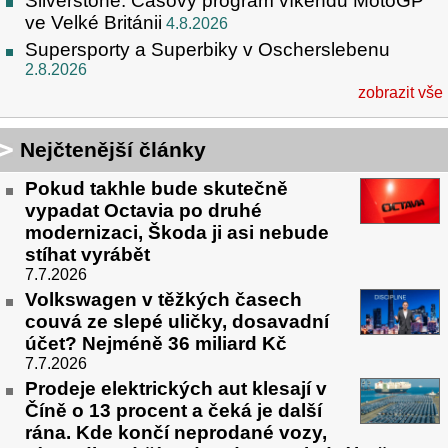
Silverstone: Časový program víkendu MotoGP
ve Velké Británii
4.8.2026
Supersporty a Superbiky v Oscherslebenu
2.8.2026
zobrazit vše
Nejčtenější články
Pokud takhle bude skutečně
vypadat Octavia po druhé
modernizaci, Škoda ji asi nebude
stíhat vyrábět
7.7.2026
Volkswagen v těžkých časech
couvá ze slepé uličky, dosavadní
účet? Nejméně 36 miliard Kč
7.7.2026
Prodeje elektrických aut klesají v
Číně o 13 procent a čeká je další
rána. Kde končí neprodané vozy,