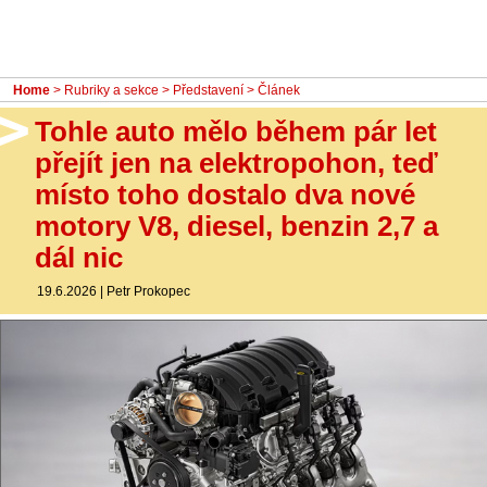
- Ostatní
Diskuzní fórum
Home
>
Rubriky a sekce
>
Představení
> Článek
Sledujte nás!
Tohle auto mělo během pár let
přejít jen na elektropohon, teď
místo toho dostalo dva nové
motory V8, diesel, benzin 2,7 a
dál nic
19.6.2026
|
Petr Prokopec