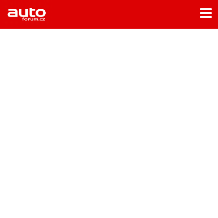
Menu
Home
Rubriky
- Testy aut
- Jízdní dojmy a další testy
- Bleskovky
- Představení
- Fascinace a historie
- Život řidiče
- Tuning
- Technika
- Zajímavosti