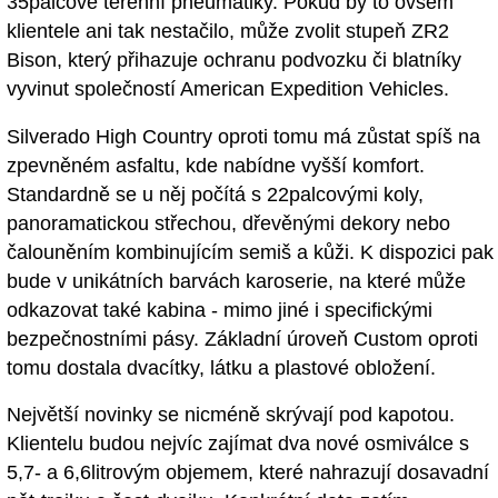
35palcové terénní pneumatiky. Pokud by to ovšem
klientele ani tak nestačilo, může zvolit stupeň ZR2
Bison, který přihazuje ochranu podvozku či blatníky
vyvinut společností American Expedition Vehicles.
Silverado High Country oproti tomu má zůstat spíš na
zpevněném asfaltu, kde nabídne vyšší komfort.
Standardně se u něj počítá s 22palcovými koly,
panoramatickou střechou, dřevěnými dekory nebo
čalouněním kombinujícím semiš a kůži. K dispozici pak
bude v unikátních barvách karoserie, na které může
odkazovat také kabina - mimo jiné i specifickými
bezpečnostními pásy. Základní úroveň Custom oproti
tomu dostala dvacítky, látku a plastové obložení.
Největší novinky se nicméně skrývají pod kapotou.
Klientelu budou nejvíc zajímat dva nové osmiválce s
5,7- a 6,6litrovým objemem, které nahrazují dosavadní