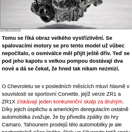
Foto: Chevrolet
Tomu se říká obraz velkého vystřízlivění. Se
spalovacími motory se pro tento model už vůbec
nepočítalo, o osmiválce měl přijít ještě dřív. Teď se
pod jeho kapotu s velkou pompou dostávají dva
nové a dá se čekat, že hned tak nikam nezmizí.
O Chevroletu se v posledních měsících mluví hlavně v
souvislosti se sportovní Corvette, jejíž verze ZR1 a
ZR1X
získávají jeden konkurenční skalp za druhým
.
Díky jejich úspěchu a americkým deregulacím ostatně
automobilka zvažuje, že by přivedla zpátky do hry
Camaro. Tahounem prodejů této automobilky je ale