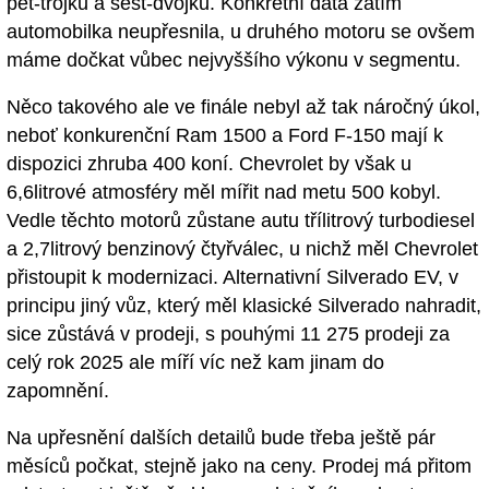
pět-trojku a šest-dvojku. Konkrétní data zatím
automobilka neupřesnila, u druhého motoru se ovšem
máme dočkat vůbec nejvyššího výkonu v segmentu.
Něco takového ale ve finále nebyl až tak náročný úkol,
neboť konkurenční Ram 1500 a Ford F-150 mají k
dispozici zhruba 400 koní. Chevrolet by však u
6,6litrové atmosféry měl mířit nad metu 500 kobyl.
Vedle těchto motorů zůstane autu třílitrový turbodiesel
a 2,7litrový benzinový čtyřválec, u nichž měl Chevrolet
přistoupit k modernizaci. Alternativní Silverado EV, v
principu jiný vůz, který měl klasické Silverado nahradit,
sice zůstává v prodeji, s pouhými 11 275 prodeji za
celý rok 2025 ale míří víc než kam jinam do
zapomnění.
Na upřesnění dalších detailů bude třeba ještě pár
měsíců počkat, stejně jako na ceny. Prodej má přitom