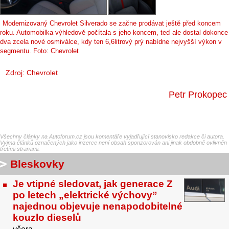
Modernizovaný Chevrolet Silverado se začne prodávat ještě před koncem
roku. Automobilka výhledově počítala s jeho koncem, teď ale dostal dokonce
dva zcela nové osmiválce, kdy ten 6,6litrový prý nabídne nejvyšší výkon v
segmentu. Foto: Chevrolet
Zdroj: Chevrolet
Petr Prokopec
Všechny články na Autoforum.cz jsou komentáře vyjadřující stanovisko redakce či autora.
Vyjma článků označených jako inzerce není obsah sponzorován ani jinak obdobně ovlivněn
třetími stranami.
Bleskovky
Je vtipné sledovat, jak generace Z
po letech „elektrické výchovy”
najednou objevuje nenapodobitelné
kouzlo dieselů