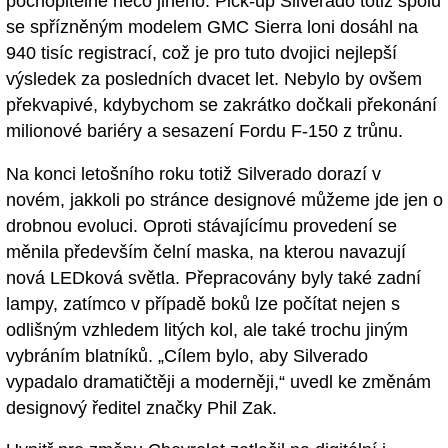
pochopitelně něco jiného. Pick-up Silverado totiž spolu
se spřízněným modelem GMC Sierra loni dosáhl na
940 tisíc registrací, což je pro tuto dvojici nejlepší
výsledek za posledních dvacet let. Nebylo by ovšem
překvapivé, kdybychom se zakrátko dočkali překonání
milionové bariéry a sesazení Fordu F-150 z trůnu.
Na konci letošního roku totiž Silverado dorazí v
novém, jakkoli po stránce designové můžeme jde jen o
drobnou evoluci. Oproti stávajícímu provedení se
měnila především čelní maska, na kterou navazují
nová LEDková světla. Přepracovány byly také zadní
lampy, zatímco v případě boků lze počítat nejen s
odlišným vzhledem litých kol, ale také trochu jiným
vybráním blatníků. „Cílem bylo, aby Silverado
vypadalo dramatičtěji a moderněji,“ uvedl ke změnám
designový ředitel značky Phil Zak.