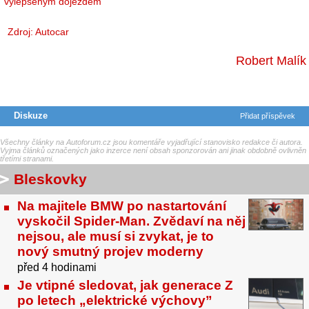
vylepšeným dojezdem
Zdroj:
Autocar
Robert Malík
Diskuze
Přidat příspěvek
Všechny články na Autoforum.cz jsou komentáře vyjadřující stanovisko redakce či autora.
Vyjma článků označených jako inzerce není obsah sponzorován ani jinak obdobně ovlivněn
třetími stranami.
Bleskovky
Na majitele BMW po nastartování
vyskočil Spider-Man. Zvědaví na něj
nejsou, ale musí si zvykat, je to
nový smutný projev moderny
před 4 hodinami
Je vtipné sledovat, jak generace Z
po letech „elektrické výchovy”