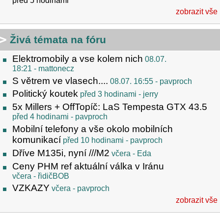
před 5 hodinami
zobrazit vše
Živá témata na fóru
Elektromobily a vse kolem nich
08.07.
18:21
- mattonecz
S větrem ve vlasech....
08.07. 16:55
- pavproch
Politický koutek
před 3 hodinami
- jerry
5x Millers + OffTopíč: LaS Tempesta GTX 43.5
před 4 hodinami
- pavproch
Mobilní telefony a vše okolo mobilních
komunikací
před 10 hodinami
- pavproch
Dříve M135i, nyní ///M2
včera
- Eda
Ceny PHM ref aktuální válka v Iránu
včera
- řidičBOB
VZKAZY
včera
- pavproch
zobrazit vše