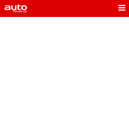
Menu
Home
Rubriky
- Testy aut
- Jízdní dojmy a další testy
- Bleskovky
- Představení
- Fascinace a historie
- Život řidiče
- Tuning
- Technika
- Zajímavosti