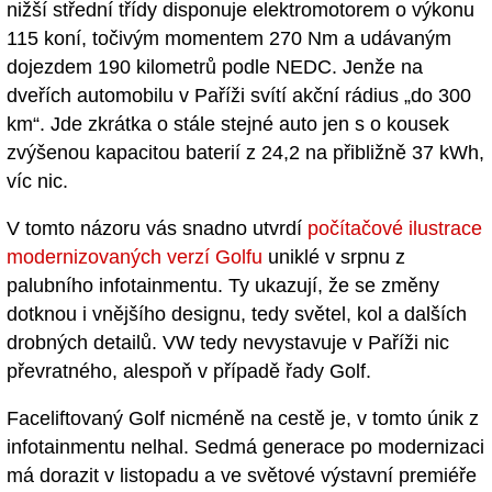
nižší střední třídy disponuje elektromotorem o výkonu
115 koní, točivým momentem 270 Nm a udávaným
dojezdem 190 kilometrů podle NEDC. Jenže na
dveřích automobilu v Paříži svítí akční rádius „do 300
km“. Jde zkrátka o stále stejné auto jen s o kousek
zvýšenou kapacitou baterií z 24,2 na přibližně 37 kWh,
víc nic.
V tomto názoru vás snadno utvrdí
počítačové ilustrace
modernizovaných verzí Golfu
uniklé v srpnu z
palubního infotainmentu. Ty ukazují, že se změny
dotknou i vnějšího designu, tedy světel, kol a dalších
drobných detailů. VW tedy nevystavuje v Paříži nic
převratného, alespoň v případě řady Golf.
Faceliftovaný Golf nicméně na cestě je, v tomto únik z
infotainmentu nelhal. Sedmá generace po modernizaci
má dorazit v listopadu a ve světové výstavní premiéře