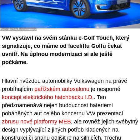
Foto: Archiv Autoforum.cz
VW vystavil na svém stánku e-Golf Touch, který
signalizuje, co máme od faceliftu Golfu čekat
uvnitř. Na úplnou modernizaci si ale ještě
počkáme.
Hlavní hvězdou automobilky Volkswagen na právě
probíhajícím
pařížském autosalonu
je nesporně
koncept elektrického hatchbacku I.D.
. Ten
předznamenává nejen budoucnost bateriemi
poháněných aut celého koncernu VW prezentací
zbrusu nové platformy MEB
, ale rovněž jejich svébytný
design vyplývající z jiných potřeb kladených na
konstrukci či snahu odlišit je na silnicích. Trochu