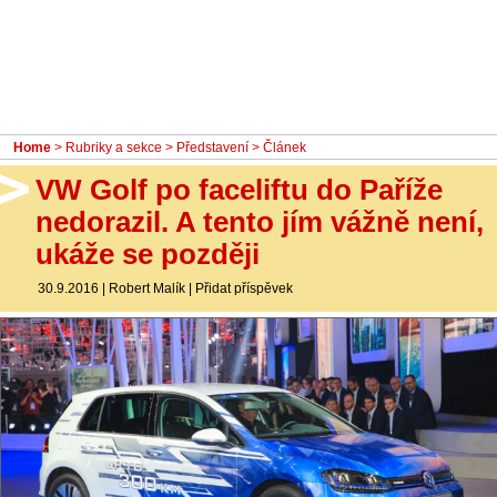
- Ostatní
Diskuzní fórum
Sledujte nás!
Home
>
Rubriky a sekce
>
Představení
> Článek
VW Golf po faceliftu do Paříže
nedorazil. A tento jím vážně není,
ukáže se později
30.9.2016
|
Robert Malík
|
Přidat příspěvek