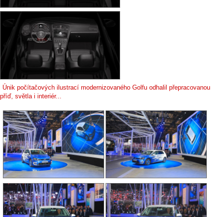
Únik počítačových ilustrací modernizovaného Golfu odhalil přepracovanou
příď, světla i interiér...