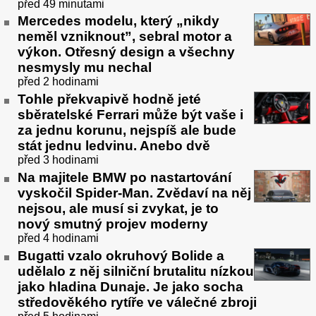
před 49 minutami
Mercedes modelu, který „nikdy
neměl vzniknout”, sebral motor a
výkon. Otřesný design a všechny
nesmysly mu nechal
před 2 hodinami
Tohle překvapivě hodně jeté
sběratelské Ferrari může být vaše i
za jednu korunu, nejspíš ale bude
stát jednu ledvinu. Anebo dvě
před 3 hodinami
Na majitele BMW po nastartování
vyskočil Spider-Man. Zvědaví na něj
nejsou, ale musí si zvykat, je to
nový smutný projev moderny
před 4 hodinami
Bugatti vzalo okruhový Bolide a
udělalo z něj silniční brutalitu nízkou
jako hladina Dunaje. Je jako socha
středověkého rytíře ve válečné zbroji