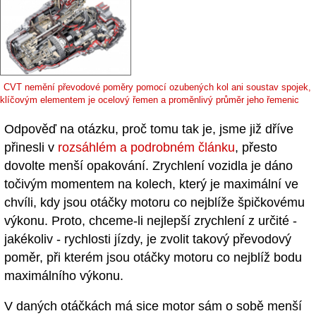
CVT nemění převodové poměry pomocí ozubených kol ani soustav spojek,
klíčovým elementem je ocelový řemen a proměnlivý průměr jeho řemenic
Odpověď na otázku, proč tomu tak je, jsme již dříve
přinesli v
rozsáhlém a podrobném článku
, přesto
dovolte menší opakování. Zrychlení vozidla je dáno
točivým momentem na kolech, který je maximální ve
chvíli, kdy jsou otáčky motoru co nejblíže špičkovému
výkonu. Proto, chceme-li nejlepší zrychlení z určité -
jakékoliv - rychlosti jízdy, je zvolit takový převodový
poměr, při kterém jsou otáčky motoru co nejblíž bodu
maximálního výkonu.
V daných otáčkách má sice motor sám o sobě menší