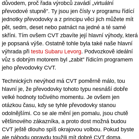
důvodem, proč řada výrobců zavádí „virtuální
převodové stupně”. Ty jsou jen čísly v programu řídící
jednotky převodovky a z principu věci jich můžete mít
pět, sedm, deset nebo patnáct na jedné a té samé
skříni. Tím ovšem CVT zbavíte její hlavní výhody, která
je popsaná výše. Ostatně tohle byla také naše hlavní
výhrada při
testu Subaru Levorg
. Podvozkově ideální
vůz s dobrým motorem byl „zabit” řídicím programem
jeho převodovky CVT.
Technických nevýhod má CVT poměrně málo, tou
hlavní je, že převodovky tohoto typu nesnáší dobře
velké hodnoty točivého momentu. Je ovšem jen
otázkou času, kdy se tyhle převodovky stanou
odolnějšími. Co se ale mění jen pomalu, jsou chutě
většinového zákazníka, a proto dost možná budou
CVT ještě dlouho spíš okrajovou volbou. Pokud byste
ale náhodu opravdu toužili mít dobré CVT doma,