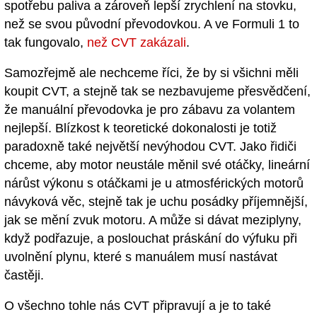
spotřebu paliva a zároveň lepší zrychlení na stovku,
než se svou původní převodovkou. A ve Formuli 1 to
tak fungovalo,
než CVT zakázali
.
Samozřejmě ale nechceme říci, že by si všichni měli
koupit CVT, a stejně tak se nezbavujeme přesvědčení,
že manuální převodovka je pro zábavu za volantem
nejlepší. Blízkost k teoretické dokonalosti je totiž
paradoxně také největší nevýhodou CVT. Jako řidiči
chceme, aby motor neustále měnil své otáčky, lineární
nárůst výkonu s otáčkami je u atmosférických motorů
návyková věc, stejně tak je uchu posádky příjemnější,
jak se mění zvuk motoru. A může si dávat meziplyny,
když podřazuje, a poslouchat práskání do výfuku při
uvolnění plynu, které s manuálem musí nastávat
častěji.
O všechno tohle nás CVT připravují a je to také