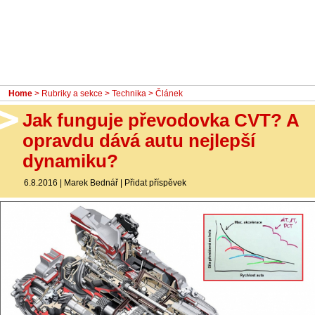
- Ostatní
Diskuzní fórum
Sledujte nás!
Home
>
Rubriky a sekce
>
Technika
> Článek
Jak funguje převodovka CVT? A
opravdu dává autu nejlepší
dynamiku?
6.8.2016
|
Marek Bednář
|
Přidat příspěvek