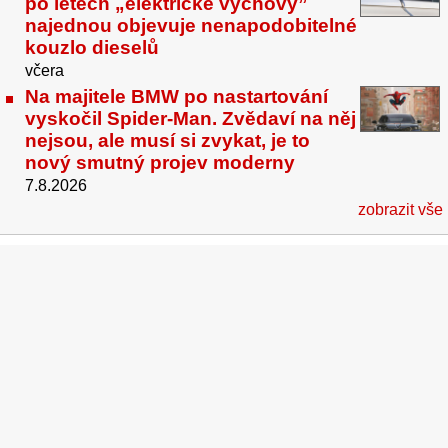
po letech „elektrické výchovy”
najednou objevuje nenapodobitelné
kouzlo dieselů
včera
Na majitele BMW po nastartování
vyskočil Spider-Man. Zvědaví na něj
nejsou, ale musí si zvykat, je to
nový smutný projev moderny
7.8.2026
zobrazit vše