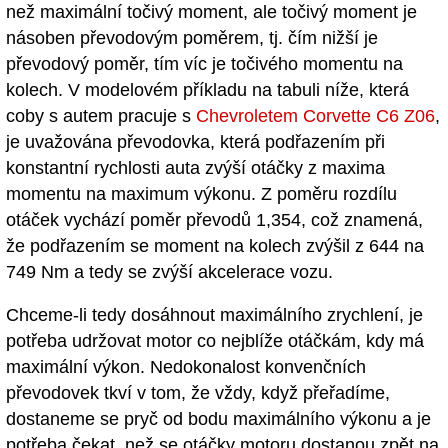
než maximální točivý moment, ale točivý moment je
násoben převodovým poměrem, tj. čím nižší je
převodový poměr, tím víc je točivého momentu na
kolech. V modelovém příkladu na tabuli níže, která
coby s autem pracuje s
Chevroletem Corvette C6 Z06
,
je uvažována převodovka, která podřazením při
konstantní rychlosti auta zvýší otáčky z maxima
momentu na maximum výkonu. Z poměru rozdílu
otáček vychází poměr převodů 1,354, což znamená,
že podřazením se moment na kolech zvýšil z 644 na
749 Nm a tedy se zvýší akcelerace vozu.
Chceme-li tedy dosáhnout maximálního zrychlení, je
potřeba udržovat motor co nejblíže otáčkám, kdy má
maximální výkon. Nedokonalost konvenčních
převodovek tkví v tom, že vždy, když přeřadíme,
dostaneme se pryč od bodu maximálního výkonu a je
potřeba čekat, než se otáčky motoru dostanou zpět na