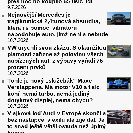
přes noc ho koupilo 65 tisíc lidí
9.7.2026
Nejnovější Mercedes je
tragikomická 2,4tunová absurdita,
která i s pomocí vibrátoru
napodobuje auto, jímž není a nebude
10.7.2026
VW urychlí svou zkázu. S okamžitou
platností zařízne až polovinu všech
nabízených aut, z výbavy vyřadí 75
procent prvků
10.7.2026
Tohle je nový „služebák” Maxe
Verstappena. Má motor V10 a tisíc
koní, nemá turbo, nemá jediný
dotykový displej, nemá chybu?
10.7.2026
Vlajková loď Audi v Evropě skončila
bez nástupce, v exilu ale žije dál. Je
to snad ještě větší ostuda než úplný
konec