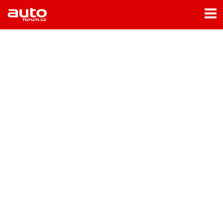
Menu
Home
Rubriky
- Testy aut
- Jízdní dojmy a další testy
- Bleskovky
- Představení
- Fascinace a historie
- Život řidiče
- Tuning
- Technika
- Zajímavosti