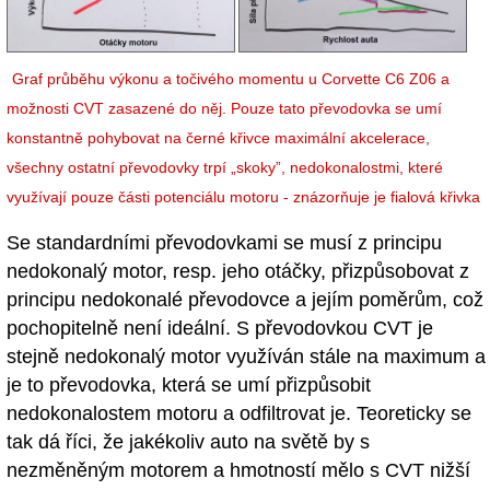
Graf průběhu výkonu a točivého momentu u Corvette C6 Z06 a
možnosti CVT zasazené do něj. Pouze tato převodovka se umí
konstantně pohybovat na černé křivce maximální akcelerace,
všechny ostatní převodovky trpí „skoky”, nedokonalostmi, které
využívají pouze části potenciálu motoru - znázorňuje je fialová křivka
Se standardními převodovkami se musí z principu
nedokonalý motor, resp. jeho otáčky, přizpůsobovat z
principu nedokonalé převodovce a jejím poměrům, což
pochopitelně není ideální. S převodovkou CVT je
stejně nedokonalý motor využíván stále na maximum a
je to převodovka, která se umí přizpůsobit
nedokonalostem motoru a odfiltrovat je. Teoreticky se
tak dá říci, že jakékoliv auto na světě by s
nezměněným motorem a hmotností mělo s CVT nižší