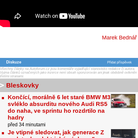
Marek Bednář
Diskuze
Přidat příspěvek
Všechny články na Autoforum.cz jsou komentáře vyjadřující stanovisko redakce či autora.
Vyjma článků označených jako inzerce není obsah sponzorován ani jinak obdobně ovlivněn
třetími stranami.
Bleskovky
Končící, morálně 6 let staré BMW M3
svléklo absurditu nového Audi RS5
do naha, ve sprintu ho rozdrtilo na
hadry
před 34 minutami
Je vtipné sledovat, jak generace Z