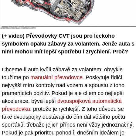
Foto: Archiv Autoforum.cz
(+ video)
Převodovky CVT jsou pro leckoho
symbolem opaku zábavy za volantem. Jenže auta s
nimi mohou mít lepší spotřebu i zrychlení. Proč?
Chceme-li auto kvůli zábavě za volantem, obvykle
toužíme po
manuální převodovce
. Poskytuje řidiči
nejvyšší míru kontroly nad vozem a spoustu z toho
pramenících pozitiv. Pokud je ale cílem co nejlepší
akcelerace, bývá lepší
dvouspojková automatická
převodovka
, protože je rychlejší. Z toho důvodu se
také dvouspojky dostávají do čím dál většího počtu
sporťáků, třebaže jejich přínos není vždy jednoznačný.
Pokud je pak prioritou pohodlí, dnešním ideálem je