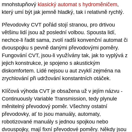
mnohstupňový
klasický automat s hydroměničem
,
který umí být jak jemně hladký, tak i relativně rychlý.
Převodovky CVT pořád stojí stranou, pro drtivou
většinu lidí jsou až poslední volbou. Spousta lidí,
nechce-li řadit sama, zvolí radši konvenční automat či
dvouspojku s pevně danými převodovými poměry.
Fungování CVT, jsou-li využívány tak, jak to vyplývá z
jejich konstrukce, je spojeno s akustickým
diskomfortem. Lidé nejsou u aut zvyklí zejména na
zrychlování při udržování konstantních otáček.
Klíčová výhoda CVT je obsažena už v jejím názvu -
Continuously Variable Transmission, tedy plynule
měnitelný převodový poměr. Všechny ostatní
převodovky, ať to jsou manuály, automaty,
robotizované manuály s jednou spojkou nebo
dvouspojky, mají fixní převodové poměry. Někdy jsou