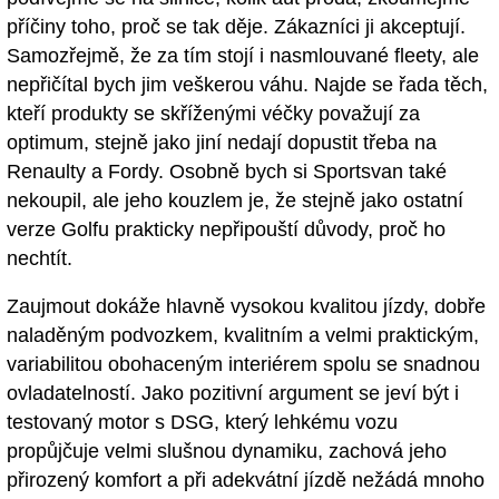
příčiny toho, proč se tak děje. Zákazníci ji akceptují.
Samozřejmě, že za tím stojí i nasmlouvané fleety, ale
nepřičítal bych jim veškerou váhu. Najde se řada těch,
kteří produkty se skříženými véčky považují za
optimum, stejně jako jiní nedají dopustit třeba na
Renaulty a Fordy. Osobně bych si Sportsvan také
nekoupil, ale jeho kouzlem je, že stejně jako ostatní
verze Golfu prakticky nepřipouští důvody, proč ho
nechtít.
Zaujmout dokáže hlavně vysokou kvalitou jízdy, dobře
naladěným podvozkem, kvalitním a velmi praktickým,
variabilitou obohaceným interiérem spolu se snadnou
ovladatelností. Jako pozitivní argument se jeví být i
testovaný motor s DSG, který lehkému vozu
propůjčuje velmi slušnou dynamiku, zachová jeho
přirozený komfort a při adekvátní jízdě nežádá mnoho