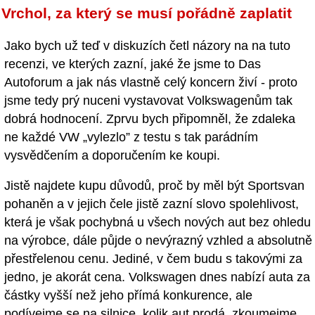
Vrchol, za který se musí pořádně zaplatit
Jako bych už teď v diskuzích četl názory na na tuto
recenzi, ve kterých zazní, jaké že jsme to Das
Autoforum a jak nás vlastně celý koncern živí - proto
jsme tedy prý nuceni vystavovat Volkswagenům tak
dobrá hodnocení. Zprvu bych připomněl, že zdaleka
ne každé VW „vylezlo” z testu s tak parádním
vysvědčením a doporučením ke koupi.
Jistě najdete kupu důvodů, proč by měl být Sportsvan
pohaněn a v jejich čele jistě zazní slovo spolehlivost,
která je však pochybná u všech nových aut bez ohledu
na výrobce, dále půjde o nevýrazný vzhled a absolutně
přestřelenou cenu. Jediné, v čem budu s takovými za
jedno, je akorát cena. Volkswagen dnes nabízí auta za
částky vyšší než jeho přímá konkurence, ale
podívejme se na silnice, kolik aut prodá, zkoumejme