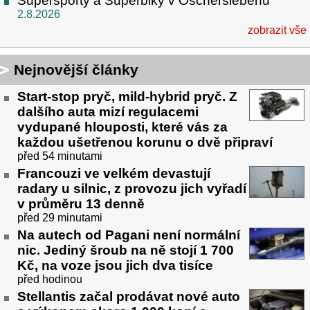
Supersporty a Superbiky v Oscherslebenu
2.8.2026
zobrazit vše
Nejnovější články
Start-stop pryč, mild-hybrid pryč. Z
dalšího auta mizí regulacemi
vydupané hlouposti, které vás za
každou ušetřenou korunu o dvě připraví
před 54 minutami
Francouzi ve velkém devastují
radary u silnic, z provozu jich vyřadí
v průměru 13 denně
před 29 minutami
Na autech od Pagani není normální
nic. Jediný šroub na ně stojí 1 700
Kč, na voze jsou jich dva tisíce
před hodinou
Stellantis začal prodávat nové auto