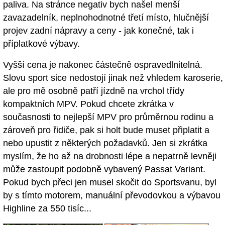
paliva. Na stránce negativ bych našel menší
zavazadelník, neplnohodnotné třetí místo, hlučnější
projev zadní nápravy a ceny - jak konečné, tak i
příplatkové výbavy.
Vyšší cena je nakonec částečně ospravedlnitelná.
Slovu sport sice nedostojí jinak než vhledem karoserie,
ale pro mě osobně patří jízdně na vrchol třídy
kompaktních MPV. Pokud chcete zkrátka v
současnosti to nejlepší MPV pro průměrnou rodinu a
zároveň pro řidiče, pak si holt bude muset připlatit a
nebo upustit z některých požadavků. Jen si zkrátka
myslím, že ho až na drobnosti lépe a nepatrně levněji
může zastoupit podobně vybavený Passat Variant.
Pokud bych přeci jen musel skočit do Sportsvanu, byl
by s tímto motorem, manuální převodovkou a výbavou
Highline za 550 tisíc...