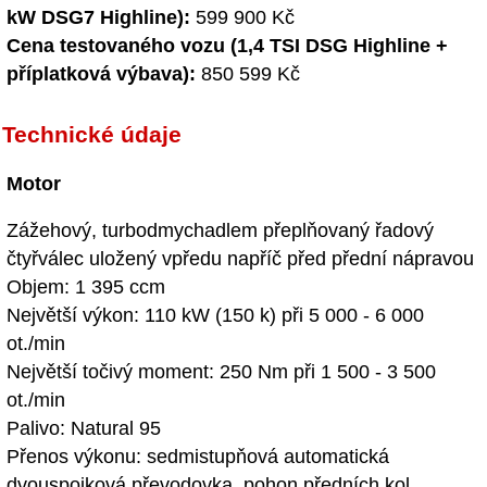
kW DSG7 Highline):
599 900 Kč
Cena testovaného vozu (1,4 TSI DSG Highline +
příplatková výbava):
850 599 Kč
Technické údaje
Motor
Zážehový, turbodmychadlem přeplňovaný řadový
čtyřválec uložený vpředu napříč před přední nápravou
Objem: 1 395 ccm
Největší výkon: 110 kW (150 k) při 5 000 - 6 000
ot./min
Největší točivý moment: 250 Nm při 1 500 - 3 500
ot./min
Palivo: Natural 95
Přenos výkonu: sedmistupňová automatická
dvouspojková převodovka, pohon předních kol