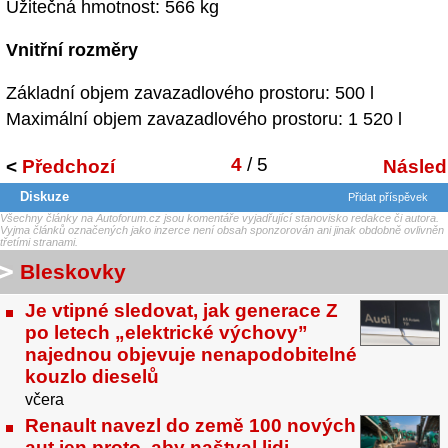
Užitečná hmotnost: 566 kg
Vnitřní rozměry
Základní objem zavazadlového prostoru: 500 l
Maximální objem zavazadlového prostoru: 1 520 l
4
/ 5
<
Předchozí
Následu
Diskuze
Přidat příspěvek
Všechny články na Autoforum.cz jsou komentáře vyjadřující stanovisko redakce či autora.
Vyjma článků označených jako inzerce není obsah sponzorován ani jinak obdobně ovlivněn
třetími stranami.
Bleskovky
Je vtipné sledovat, jak generace Z
po letech „elektrické výchovy”
najednou objevuje nenapodobitelné
kouzlo dieselů
včera
Renault navezl do země 100 nových
aut jen proto, aby naštval lidi