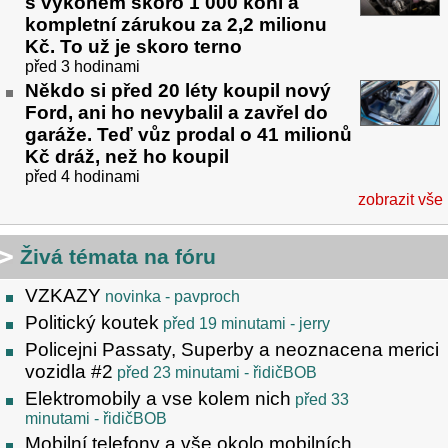
s výkonem skoro 1 000 koní a
kompletní zárukou za 2,2 milionu
Kč. To už je skoro terno
před 3 hodinami
Někdo si před 20 léty koupil nový
Ford, ani ho nevybalil a zavřel do
garáže. Teď vůz prodal o 41 milionů
Kč dráž, než ho koupil
před 4 hodinami
zobrazit vše
Živá témata na fóru
VZKAZY
novinka
- pavproch
Politický koutek
před 19 minutami
- jerry
Policejni Passaty, Superby a neoznacena merici
vozidla #2
před 23 minutami
- řidičBOB
Elektromobily a vse kolem nich
před 33
minutami
- řidičBOB
Mobilní telefony a vše okolo mobilních