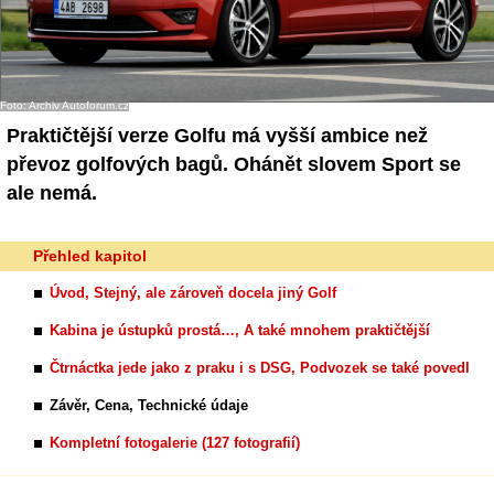
- Ostatní
Diskuzní fórum
Foto: Archiv Autoforum.cz
Sledujte nás!
Praktičtější verze Golfu má vyšší ambice než
převoz golfových bagů. Ohánět slovem Sport se
ale nemá.
Přehled kapitol
Úvod, Stejný, ale zároveň docela jiný Golf
Kabina je ústupků prostá…, A také mnohem praktičtější
Čtrnáctka jede jako z praku i s DSG, Podvozek se také povedl
Závěr, Cena, Technické údaje
Kompletní fotogalerie (127 fotografií)