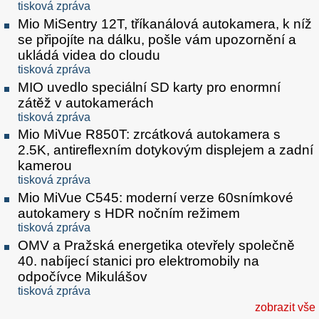
tisková zpráva
Mio MiSentry 12T, tříkanálová autokamera, k níž
se připojíte na dálku, pošle vám upozornění a
ukládá videa do cloudu
tisková zpráva
MIO uvedlo speciální SD karty pro enormní
zátěž v autokamerách
tisková zpráva
Mio MiVue R850T: zrcátková autokamera s
2.5K, antireflexním dotykovým displejem a zadní
kamerou
tisková zpráva
Mio MiVue C545: moderní verze 60snímkové
autokamery s HDR nočním režimem
tisková zpráva
OMV a Pražská energetika otevřely společně
40. nabíjecí stanici pro elektromobily na
odpočívce Mikulášov
tisková zpráva
zobrazit vše