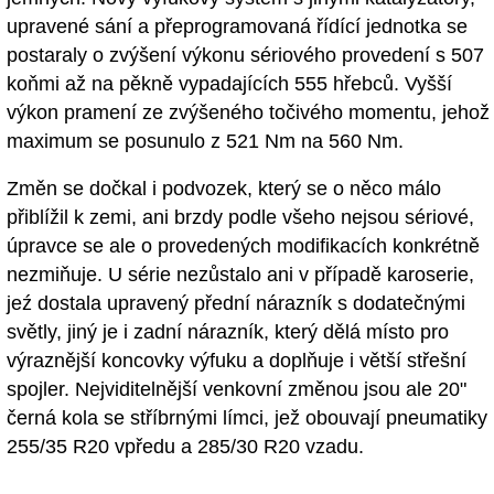
upravené sání a přeprogramovaná řídící jednotka se
postaraly o zvýšení výkonu sériového provedení s 507
koňmi až na pěkně vypadajících 555 hřebců. Vyšší
výkon pramení ze zvýšeného točivého momentu, jehož
maximum se posunulo z 521 Nm na 560 Nm.
Změn se dočkal i podvozek, který se o něco málo
přiblížil k zemi, ani brzdy podle všeho nejsou sériové,
úpravce se ale o provedených modifikacích konkrétně
nezmiňuje. U série nezůstalo ani v případě karoserie,
jeź dostala upravený přední nárazník s dodatečnými
světly, jiný je i zadní nárazník, který dělá místo pro
výraznější koncovky výfuku a doplňuje i větší střešní
spojler. Nejviditelnější venkovní změnou jsou ale 20"
černá kola se stříbrnými límci, jež obouvají pneumatiky
255/35 R20 vpředu a 285/30 R20 vzadu.