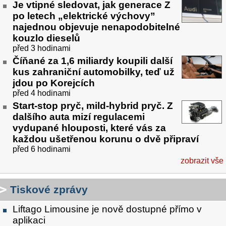
Je vtipné sledovat, jak generace Z
po letech „elektrické výchovy”
najednou objevuje nenapodobitelné
kouzlo dieselů
před 3 hodinami
Číňané za 1,6 miliardy koupili další
kus zahraniční automobilky, teď už
jdou po Korejcích
před 4 hodinami
Start-stop pryč, mild-hybrid pryč. Z
dalšího auta mizí regulacemi
vydupané hlouposti, které vás za
každou ušetřenou korunu o dvě připraví
před 6 hodinami
zobrazit vše
Tiskové zprávy
Liftago Limousine je nově dostupné přímo v
aplikaci