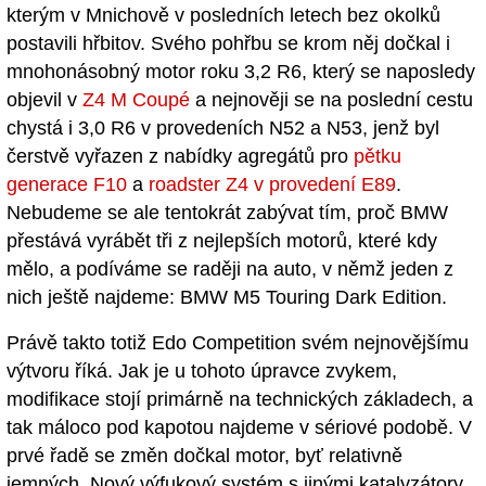
kterým v Mnichově v posledních letech bez okolků
postavili hřbitov. Svého pohřbu se krom něj dočkal i
mnohonásobný motor roku 3,2 R6, který se naposledy
objevil v
Z4 M Coupé
a nejnověji se na poslední cestu
chystá i 3,0 R6 v provedeních N52 a N53, jenž byl
čerstvě vyřazen z nabídky agregátů pro
pětku
generace F10
a
roadster Z4 v provedení E89
.
Nebudeme se ale tentokrát zabývat tím, proč BMW
přestává vyrábět tři z nejlepších motorů, které kdy
mělo, a podíváme se raději na auto, v němž jeden z
nich ještě najdeme: BMW M5 Touring Dark Edition.
Právě takto totiž Edo Competition svém nejnovějšímu
výtvoru říká. Jak je u tohoto úpravce zvykem,
modifikace stojí primárně na technických základech, a
tak máloco pod kapotou najdeme v sériové podobě. V
prvé řadě se změn dočkal motor, byť relativně
jemných. Nový výfukový systém s jinými katalyzátory,