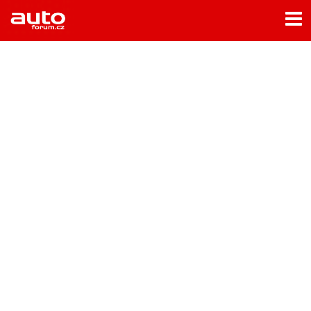
Menu
Home
Rubriky
- Testy aut
- Jízdní dojmy a další testy
- Bleskovky
- Představení
- Fascinace a historie
- Život řidiče
- Tuning
- Technika
- Zajímavosti