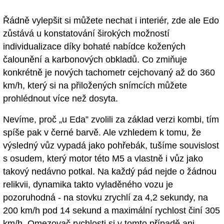
Řádně vylepšit si můžete nechat i interiér, zde ale Edo
zůstává u konstatování širokých možností
individualizace díky bohaté nabídce kožených
čalounění a karbonových obkladů. Co zmiňuje
konkrétně je nových tachometr cejchovaný až do 360
km/h, který si na přiložených snímcích můžete
prohlédnout více než dosyta.
Nevíme, proč „u Eda” zvolili za základ verzi kombi, tím
spíše pak v černé barvě. Ale vzhledem k tomu, že
výsledný vůz vypadá jako pohřebák, tušíme souvislost
s osudem, který motor této M5 a vlastně i vůz jako
takový nedávno potkal. Na každý pád nejde o žádnou
relikvii, dynamika takto vyladěného vozu je
pozoruhodná - na stovku zrychlí za 4,2 sekundy, na
200 km/h pod 14 sekund a maximální rychlost činí 305
km/h. Omezovač rychlosti si v tomto případě ani