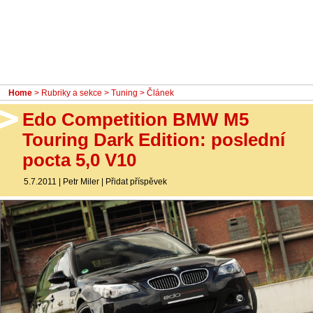
- Ostatní
Diskuzní fórum
Sledujte nás!
Home
>
Rubriky a sekce
>
Tuning
> Článek
Edo Competition BMW M5
Touring Dark Edition: poslední
pocta 5,0 V10
5.7.2011
|
Petr Miler
|
Přidat příspěvek