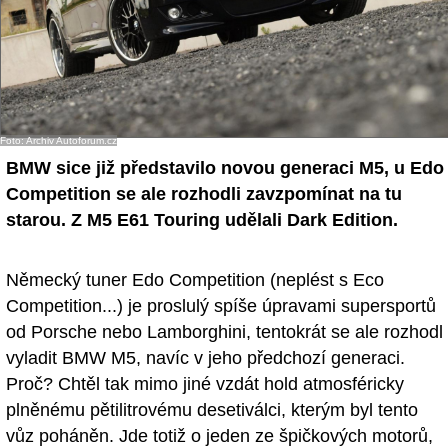
Foto: Archiv Autoforum.cz
BMW sice již představilo novou generaci M5, u Edo
Competition se ale rozhodli zavzpomínat na tu
starou. Z M5 E61 Touring udělali Dark Edition.
Německý tuner Edo Competition (neplést s Eco
Competition...) je proslulý spíše úpravami supersportů
od Porsche nebo Lamborghini, tentokrát se ale rozhodl
vyladit BMW M5, navíc v jeho předchozí generaci.
Proč? Chtěl tak mimo jiné vzdát hold atmosféricky
plněnému pětilitrovému desetiválci, kterým byl tento
vůz poháněn. Jde totiž o jeden ze špičkových motorů,