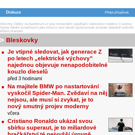
Diskuze
Přidat příspěvek
Všechny články na Autoforum.cz jsou komentáře vyjadřující stanovisko redakce či autora.
Vyjma článků označených jako inzerce není obsah sponzorován ani jinak obdobně ovlivněn
třetími stranami.
Bleskovky
Je vtipné sledovat, jak generace Z
po letech „elektrické výchovy”
najednou objevuje nenapodobitelné
kouzlo dieselů
před 3 hodinami
Na majitele BMW po nastartování
vyskočil Spider-Man. Zvědaví na něj
nejsou, ale musí si zvykat, je to
nový smutný projev moderny
včera
Cristiano Ronaldo ukázal svou
sbírku superaut, je to miliardové
hračkářství té nejvyšší úrovně