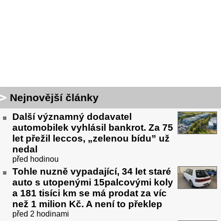
Nejnovější články
Další významný dodavatel
automobilek vyhlásil bankrot. Za 75
let přežil leccos, „zelenou bídu” už
nedal
před hodinou
Tohle nuzně vypadající, 34 let staré
auto s utopenými 15palcovými koly
a 181 tisíci km se má prodat za víc
než 1 milion Kč. A není to překlep
před 2 hodinami