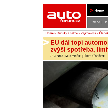
Autoforum
Home
Jméno | He
Home
>
Rubriky a sekce
>
Zajímavosti
> Článe
EU dál topí automo
zvýší spotřeba, lim
22.3.2013
|
Miro Mihálik
|
Přidat příspěvek