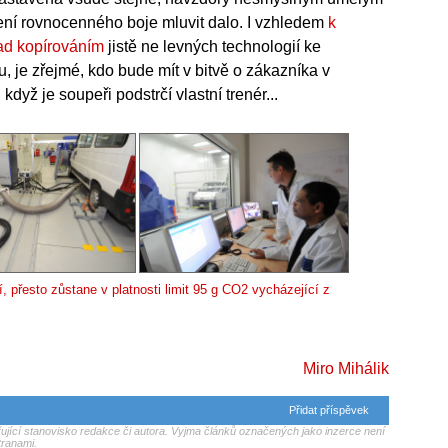
ní rovnocenného boje mluvit dalo. I vzhledem
k
nad kopírováním
jistě ne levných technologií ke
, je zřejmé, kdo bude mít v bitvě o zákazníka v
dyž je soupeři podstrčí vlastní trenér...
, přesto zůstane v platnosti limit 95 g CO2 vycházející z
Miro Mihálik
Přidat příspěvek
jící stanovisko redakce či autora. Vyjma článků označených jako inzerce není
tranami.