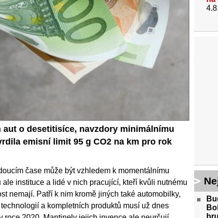
4.8
aut o desetitisíce, navzdory minimálnímu
vrdila emisní limit 95 g CO2 na km pro rok
budoucím čase může být vzhledem k momentálnímu
Ne
e instituce a lidé v nich pracující, kteří kvůli nutnému
 nemají. Patří k nim kromě jiných také automobilky,
Bug
je technologií a kompletních produktů musí už dnes
Bol
bru
v roce 2020. Mantinely jejich invence ale neurčují