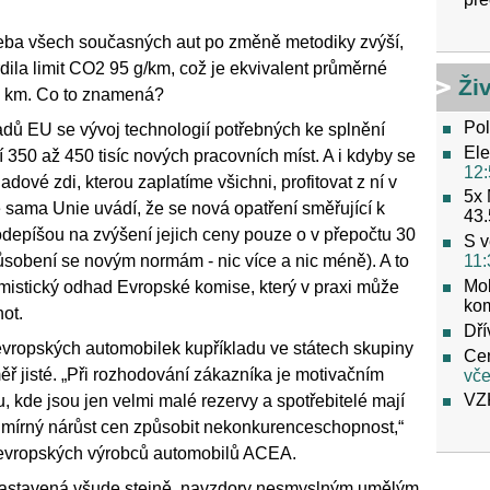
třeba všech současných aut po změně metodiky zvýší,
rdila limit CO2 95 g/km, což je ekvivalent průměrné
Ži
00 km. Co to znamená?
Pol
dů EU se vývoj technologií potřebných ke splnění
Ele
 350 až 450 tisíc nových pracovních míst. A i kdyby se
12:
dové zdi, kterou zaplatíme všichni, profitovat z ní v
5x 
 sama Unie uvádí, že se nová opatření směřující k
43.
epíšou na zvýšení jejich ceny pouze o v přepočtu 30
S v
11:
působení se novým normám - nic více a nic méně). A to
Mob
istický odhad Evropské komise, který v praxi může
ko
ot.
Dří
evropských automobilek kupříkladu ve státech skupiny
Cen
ěř jisté. „Při rozhodování zákazníka je motivačním
vče
VZ
, kde jsou jen velmi malé rezervy a spotřebitelé mají
ě mírný nárůst cen způsobit nekonkurenceschopnost,“
í evropských výrobců automobilů ACEA.
nastavená všude stejně, navzdory nesmyslným umělým