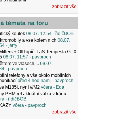
zobrazit vše
vá témata na fóru
itický koutek
08.07. 12:54
- řidičBOB
ktromobily a vse kolem nich
08.07.
54
- jerry
Millers + OffTopíč: LaS Tempesta GTX
5
08.07. 11:57
- pavproch
ětrem ve vlasech....
08.07.
34
- pavproch
ilní telefony a vše okolo mobilních
munikací
před 4 hodinami
- pavproch
ve M135i, nyní ///M2
včera
- Eda
y PHM ref aktuální válka v Iránu
ra
- řidičBOB
KAZY
včera
- pavproch
zobrazit vše