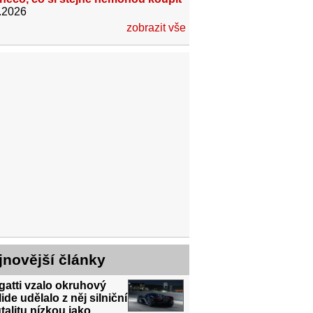
.2026
zobrazit vše
jnovější články
atti vzalo okruhový
ide udělalo z něj silniční
talitu nízkou jako