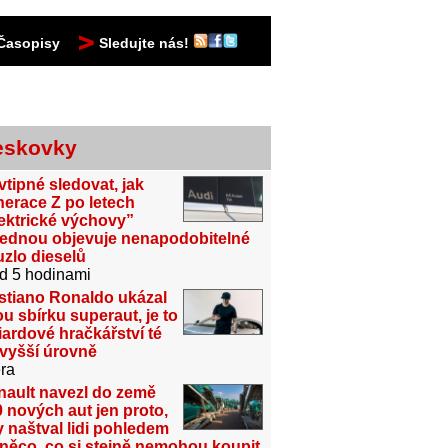
Časopisy
Sledujte nás!
eskovky
vtipné sledovat, jak
erace Z po letech
ektrické výchovy”
jednou objevuje nenapodobitelné
zlo dieselů
d 5 hodinami
stiano Ronaldo ukázal
u sbírku superaut, je to
iardové hračkářství té
jvyšší úrovně
ra
nault navezl do země
 nových aut jen proto,
 naštval lidi pohledem
něco, co si stejně nemohou koupit