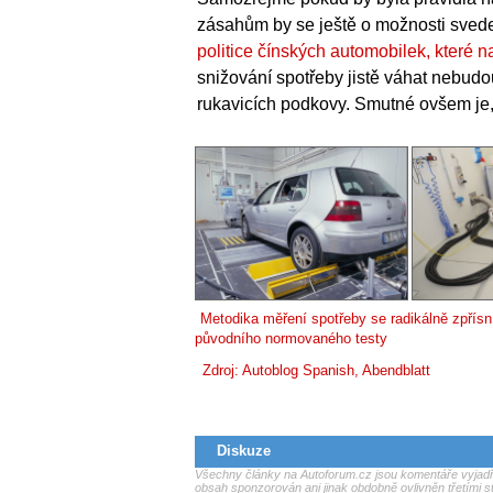
zásahům by se ještě o možnosti svede
politice čínských automobilek, které 
snižování spotřeby jistě váhat nebudou
rukavicích podkovy. Smutné ovšem je, k
Metodika měření spotřeby se radikálně zpřísní
původního normovaného testy
Zdroj:
Autoblog Spanish
,
Abendblatt
Diskuze
Všechny články na Autoforum.cz jsou komentáře vyjadřu
obsah sponzorován ani jinak obdobně ovlivněn třetími s