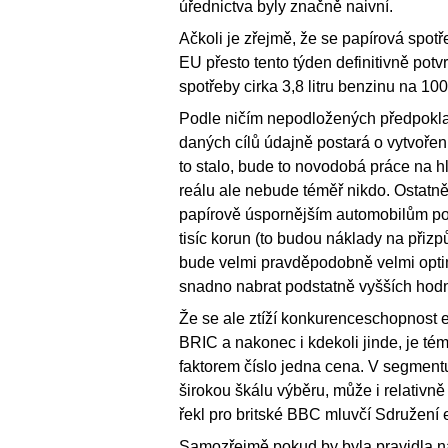
úřednictva byly značně naivní.
Ačkoli je zřejmě, že se papírová spo
EU přesto tento týden definitivně potv
spotřeby cirka 3,8 litru benzinu na 1
Podle ničím nepodložených předpokla
daných cílů údajně postará o vytvoření
to stalo, bude to novodobá práce na hla
reálu ale nebude téměř nikdo. Ostatně
papírově úspornějším automobilům pod
tisíc korun (to budou náklady na přiz
bude velmi pravděpodobně velmi optim
snadno nabrat podstatně vyšších hodn
Že se ale ztíží konkurenceschopnost 
BRIC a nakonec i kdekoli jinde, je tém
faktorem číslo jedna cena. V segmentu
širokou škálu výběru, může i relativn
řekl pro britské BBC mluvčí Sdružen
Samozřejmě pokud by byla pravidla 