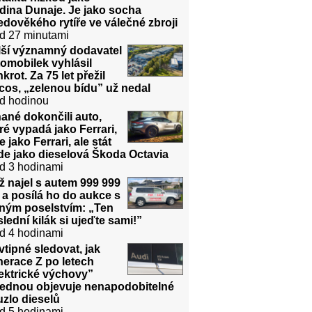
dina Dunaje. Je jako socha
edověkého rytíře ve válečné zbroji
d 27 minutami
lší významný dodavatel
omobilek vyhlásil
krot. Za 75 let přežil
cos, „zelenou bídu” už nedal
d hodinou
ané dokončili auto,
ré vypadá jako Ferrari,
e jako Ferrari, ale stát
de jako dieselová Škoda Octavia
d 3 hodinami
 najel s autem 999 999
a posílá ho do aukce s
sným poselstvím: „Ten
lední kilák si ujeďte sami!”
d 4 hodinami
vtipné sledovat, jak
erace Z po letech
ektrické výchovy”
jednou objevuje nenapodobitelné
zlo dieselů
d 5 hodinami