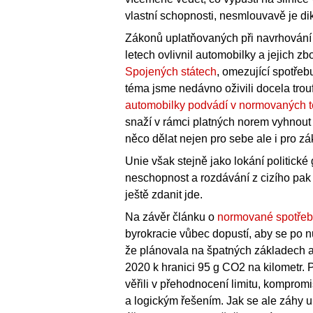
vlastní schopnosti, nesmlouvavě je dik
Zákonů uplatňovaných při navrhování 
letech ovlivnil automobilky a jejich zb
Spojených státech
, omezující spotřeb
téma jsme nedávno oživili docela trou
automobilky podvádí v normovaných t
snaží v rámci platných norem vyhnou
něco dělat nejen pro sebe ale i pro zá
Unie však stejně jako lokání politick
neschopnost a rozdávání z cizího pa
ještě zdanit jde.
Na závěr článku o
normované spotře
byrokracie vůbec dopustí, aby se po 
že plánovala na špatných základech a 
2020 k hranici 95 g CO2 na kilometr. 
věřili v přehodnocení limitu, komprom
a logickým řešením. Jak se ale záhy u