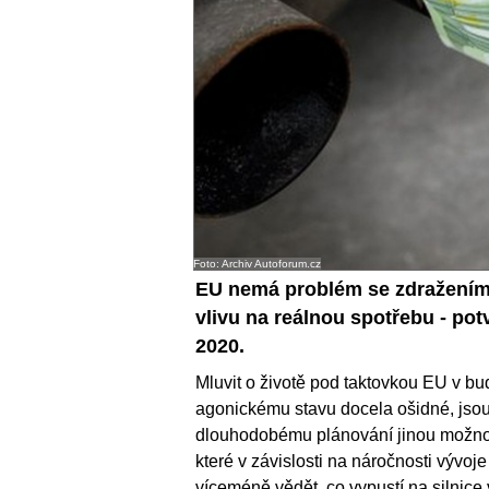
Foto: Archiv Autoforum.cz
EU nemá problém se zdražením 
vlivu na reálnou spotřebu - pot
2020.
Mluvit o životě pod taktovkou EU v 
agonickému stavu docela ošidné, jsou al
dlouhodobému plánování jinou možnost
které v závislosti na náročnosti vývo
víceméně vědět, co vypustí na silnice 