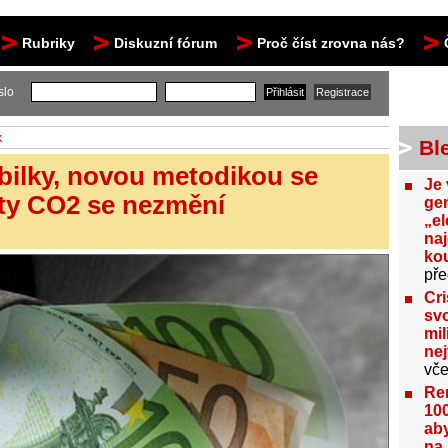
Rubriky
Diskuzní fórum
Proč číst zrovna nás?
slo
k
Bl
bilky, novou metodikou se
Je 
ity CO2 se nezmění
gen
„el
na
kou
pře
Cri
svo
mil
ne
vče
Re
100
aby
na 