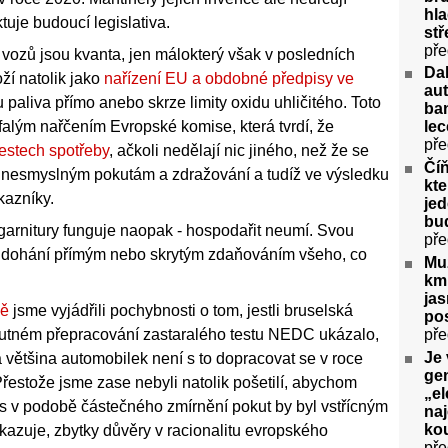
hla
tuje budoucí legislativa.
stř
pře
vozů jsou kvanta, jen málokterý však v posledních
Da
oží natolik jako
nařízení EU a obdobné předpisy ve
aut
u paliva přímo anebo skrze limity oxidu uhličitého. Toto
ban
falým nařčením Evropské komise, která tvrdí, že
lec
pře
estech spotřeby
, ačkoli nedělají nic jiného, než že se
Číň
t nesmyslným pokutám a zdražování a tudíž ve výsledku
kte
kazníky.
jed
bu
é garnitury funguje naopak - hospodařit neumí. Svou
pře
k dohání přímým nebo skrytým zdaňováním všeho, co
Muž
km 
ja
bě
jsme vyjádřili pochybnosti o tom, jestli bruselská
pos
pře
nutném přepracování zastaralého testu NEDC ukázalo,
Je 
většina automobilek není s to dopracovat se v roce
gen
Přestože jsme zase nebyli natolik pošetilí, abychom
„el
is v podobě částečného zmírnění pokut by byl vstřícným
na
kou
kazuje, zbytky důvěry v racionalitu evropského
pře