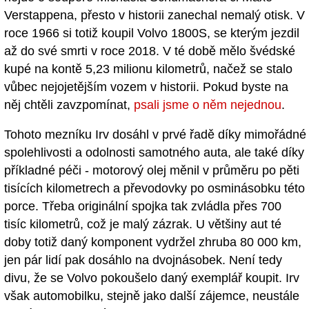
Verstappena, přesto v historii zanechal nemalý otisk. V
roce 1966 si totiž koupil Volvo 1800S, se kterým jezdil
až do své smrti v roce 2018. V té době mělo švédské
kupé na kontě 5,23 milionu kilometrů, načež se stalo
vůbec nejojetějším vozem v historii. Pokud byste na
něj chtěli zavzpomínat,
psali jsme o něm nejednou
.
Tohoto mezníku Irv dosáhl v prvé řadě díky mimořádné
spolehlivosti a odolnosti samotného auta, ale také díky
příkladné péči - motorový olej měnil v průměru po pěti
tisících kilometrech a převodovky po osminásobku této
porce. Třeba originální spojka tak zvládla přes 700
tisíc kilometrů, což je malý zázrak. U většiny aut té
doby totiž daný komponent vydržel zhruba 80 000 km,
jen pár lidí pak dosáhlo na dvojnásobek. Není tedy
divu, že se Volvo pokoušelo daný exemplář koupit. Irv
však automobilku, stejně jako další zájemce, neustále