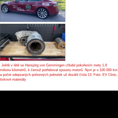
Ještě v létě se Hansjörg von Gemmingen chlubil pokořením mety 1,8
milionu kilometrů, k čemuž potřeboval spoustu motorů. Nyní je o 100 000 km
a počet odepsaných pohonných jednotek už dosáhl čísla 13. Foto: EV Clinic,
tiskové materiály