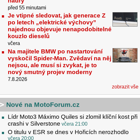
hadry
před 55 minutami
Je vtipné sledovat, jak generace Z
po letech „elektrické výchovy”
najednou objevuje nenapodobitelné
kouzlo dieselů
včera
Na majitele BMW po nastartování
vyskočil Spider-Man. Zvědaví na něj
nejsou, ale musí si zvykat, je to
nový smutný projev moderny
7.8.2026
zobrazit vše
Nové na MotoForum.cz
Lídr Moto3 Máximo Quiles si zlomil klíční kost při
crashi v Silverstone
včera 21:00
O titulu v ESR se dnes v Hořicích nerozhodlo
včera 20:00