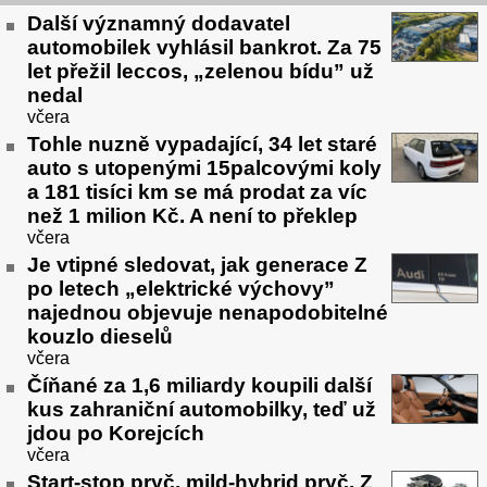
Další významný dodavatel
automobilek vyhlásil bankrot. Za 75
let přežil leccos, „zelenou bídu” už
nedal
včera
Tohle nuzně vypadající, 34 let staré
auto s utopenými 15palcovými koly
a 181 tisíci km se má prodat za víc
než 1 milion Kč. A není to překlep
včera
Je vtipné sledovat, jak generace Z
po letech „elektrické výchovy”
najednou objevuje nenapodobitelné
kouzlo dieselů
včera
Číňané za 1,6 miliardy koupili další
kus zahraniční automobilky, teď už
jdou po Korejcích
včera
Start-stop pryč, mild-hybrid pryč. Z