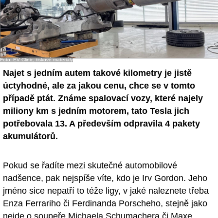
Foto: EV Clinic, tiskové materiály
Najet s jedním autem takové kilometry je jistě
úctyhodné, ale za jakou cenu, chce se v tomto
případě ptát. Známe spalovací vozy, které najely
miliony km s jedním motorem, tato Tesla jich
potřebovala 13. A především odpravila 4 pakety
akumulátorů.
Pokud se řadíte mezi skutečné automobilové
nadšence, pak nejspíše víte, kdo je Irv Gordon. Jeho
jméno sice nepatří to téže ligy, v jaké naleznete třeba
Enza Ferrariho či Ferdinanda Porscheho, stejně jako
nejde o soupeře Michaela Schumachera či Maxe