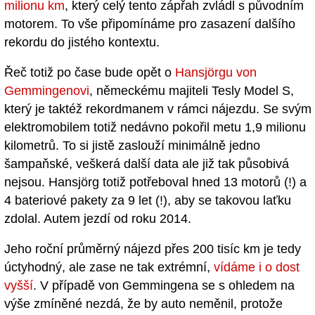
milionu km
, který celý tento zápřah zvládl s původním
motorem. To vše připomínáme pro zasazení dalšího
rekordu do jistého kontextu.
Řeč totiž po čase bude opět o
Hansjörgu von
Gemmingenovi
, německému majiteli Tesly Model S,
který je taktéž rekordmanem v rámci nájezdu. Se svým
elektromobilem totiž nedávno pokořil metu 1,9 milionu
kilometrů. To si jistě zaslouží minimálně jedno
šampaňské, veškerá další data ale již tak působivá
nejsou. Hansjörg totiž potřeboval hned 13 motorů (!) a
4 bateriové pakety za 9 let (!), aby se takovou laťku
zdolal. Autem jezdí od roku 2014.
Jeho roční průměrný nájezd přes 200 tisíc km je tedy
úctyhodný, ale zase ne tak extrémní,
vídáme i o dost
vyšší
. V případě von Gemmingena se s ohledem na
výše zmíněné nezdá, že by auto neměnil, protože