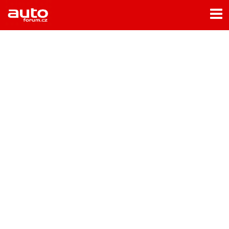
Menu
Home
Rubriky
- Testy aut
- Jízdní dojmy a další testy
- Bleskovky
- Představení
- Fascinace a historie
- Život řidiče
- Tuning
- Technika
- Zajímavosti