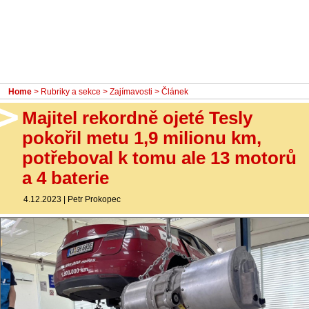
- Ostatní
Diskuzní fórum
Sledujte nás!
Home
>
Rubriky a sekce
>
Zajímavosti
> Článek
Majitel rekordně ojeté Tesly
pokořil metu 1,9 milionu km,
potřeboval k tomu ale 13 motorů
a 4 baterie
4.12.2023
|
Petr Prokopec