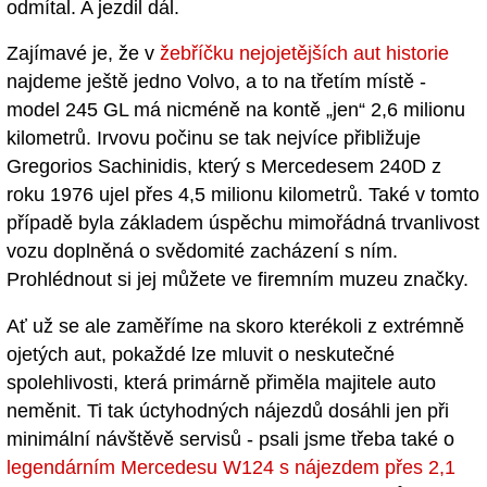
odmítal. A jezdil dál.
Zajímavé je, že v
žebříčku nejojetějších aut historie
najdeme ještě jedno Volvo, a to na třetím místě -
model 245 GL má nicméně na kontě „jen“ 2,6 milionu
kilometrů. Irvovu počinu se tak nejvíce přibližuje
Gregorios Sachinidis, který s Mercedesem 240D z
roku 1976 ujel přes 4,5 milionu kilometrů. Také v tomto
případě byla základem úspěchu mimořádná trvanlivost
vozu doplněná o svědomité zacházení s ním.
Prohlédnout si jej můžete ve firemním muzeu značky.
Ať už se ale zaměříme na skoro kterékoli z extrémně
ojetých aut, pokaždé lze mluvit o neskutečné
spolehlivosti, která primárně přiměla majitele auto
neměnit. Ti tak úctyhodných nájezdů dosáhli jen při
minimální návštěvě servisů - psali jsme třeba také o
legendárním Mercedesu W124 s nájezdem přes 2,1