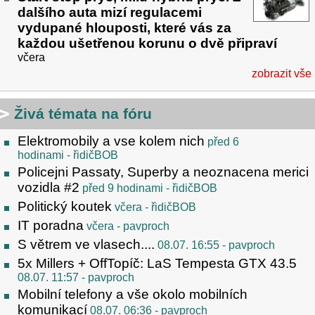
dalšího auta mizí regulacemi
vydupané hlouposti, které vás za
každou ušetřenou korunu o dvě připraví
včera
zobrazit vše
Živá témata na fóru
Elektromobily a vse kolem nich
před 6
hodinami
- řidičBOB
Policejni Passaty, Superby a neoznacena merici
vozidla #2
před 9 hodinami
- řidičBOB
Politický koutek
včera
- řidičBOB
IT poradna
včera
- pavproch
S větrem ve vlasech....
08.07. 16:55
- pavproch
5x Millers + OffTopíč: LaS Tempesta GTX 43.5
08.07. 11:57
- pavproch
Mobilní telefony a vše okolo mobilních
komunikací
08.07. 06:36
- pavproch