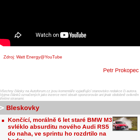
Zdroj:
Watt Energy@YouTube
Petr Prokopec
Všechny články na Autoforum.cz jsou komentáře vyjadřující stanovisko redakce či autora.
Vyjma článků označených jako inzerce není obsah sponzorován ani jinak obdobně ovlivněn
třetími stranami.
Bleskovky
Končící, morálně 6 let staré BMW M3
svléklo absurditu nového Audi RS5
do naha, ve sprintu ho rozdrtilo na