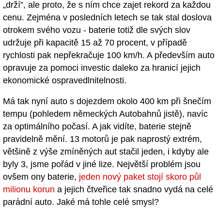
„drží”, ale proto, že s ním chce zajet rekord za každou
cenu. Zejména v posledních letech se tak stal doslova
otrokem svého vozu - baterie totiž dle svých slov
udržuje při kapacitě 15 až 70 procent, v případě
rychlosti pak nepřekračuje 100 km/h. A především auto
opravuje za pomoci investic daleko za hranicí jejich
ekonomické ospravedlnitelnosti.
Má tak nyní auto s dojezdem okolo 400 km při šnečím
tempu (pohledem německých Autobahnů jistě), navíc
za optimálního počasí. A jak vidíte, baterie stejně
pravidelně mění. 13 motorů je pak naprostý extrém,
většině z výše zmíněných aut stačil jeden, i kdyby ale
byly 3, jsme pořád v jiné lize. Největší problém jsou
ovšem ony baterie,
jeden nový paket stojí skoro půl
milionu korun
a jejich čtveřice tak snadno vydá na celé
parádní auto. Jaké má tohle celé smysl?