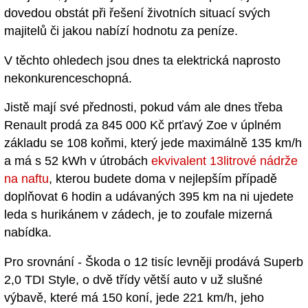
dovedou obstát při řešení životních situací svých
majitelů či jakou nabízí hodnotu za peníze.
V těchto ohledech jsou dnes ta elektrická naprosto
nekonkurenceschopná.
Jistě mají své přednosti, pokud vám ale dnes třeba
Renault prodá za 845 000 Kč prťavý Zoe v úplném
základu se 108 koňmi, který jede maximálně 135 km/h
a má s 52 kWh v útrobách
ekvivalent 13litrové nádrže
na naftu
, kterou budete doma v nejlepším případě
doplňovat 6 hodin a udávaných 395 km na ni ujedete
leda s hurikánem v zádech, je to zoufale mizerná
nabídka.
Pro srovnání - Škoda o 12 tisíc levněji prodává Superb
2,0 TDI Style, o dvě třídy větší auto v už slušné
výbavě, které má 150 koní, jede 221 km/h, jeho