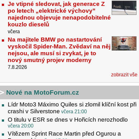
Je vtipné sledovat, jak generace Z
po letech „elektrické výchovy”
najednou objevuje nenapodobitelné
kouzlo dieselů
včera
Na majitele BMW po nastartování
vyskočil Spider-Man. Zvědaví na něj
nejsou, ale musí si zvykat, je to
nový smutný projev moderny
7.8.2026
zobrazit vše
Nové na MotoForum.cz
Lídr Moto3 Máximo Quiles si zlomil klíční kost při
crashi v Silverstone
včera 21:00
O titulu v ESR se dnes v Hořicích nerozhodlo
včera 20:00
Vítězem Sprint Race Martin před Ogurou a