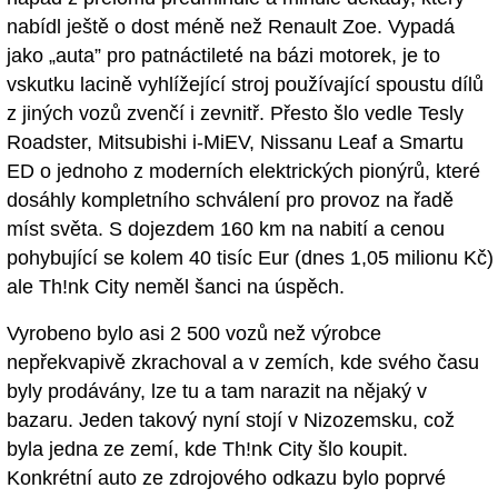
nabídl ještě o dost méně než Renault Zoe. Vypadá
jako „auta” pro patnáctileté na bázi motorek, je to
vskutku lacině vyhlížející stroj používající spoustu dílů
z jiných vozů zvenčí i zevnitř. Přesto šlo vedle Tesly
Roadster, Mitsubishi i-MiEV, Nissanu Leaf a Smartu
ED o jednoho z moderních elektrických pionýrů, které
dosáhly kompletního schválení pro provoz na řadě
míst světa. S dojezdem 160 km na nabití a cenou
pohybující se kolem 40 tisíc Eur (dnes 1,05 milionu Kč)
ale Th!nk City neměl šanci na úspěch.
Vyrobeno bylo asi 2 500 vozů než výrobce
nepřekvapivě zkrachoval a v zemích, kde svého času
byly prodávány, lze tu a tam narazit na nějaký v
bazaru. Jeden takový nyní stojí v Nizozemsku, což
byla jedna ze zemí, kde Th!nk City šlo koupit.
Konkrétní auto ze zdrojového odkazu bylo poprvé