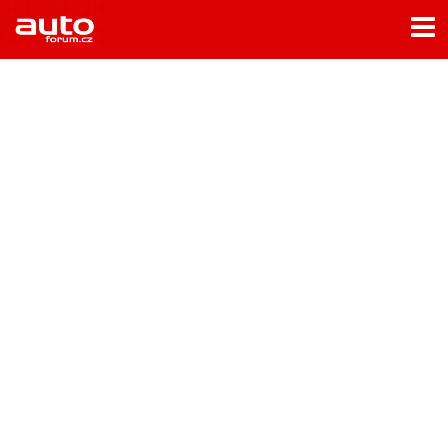
Menu
Home
Rubriky
- Testy aut
- Jízdní dojmy a další testy
- Bleskovky
- Představení
- Fascinace a historie
- Život řidiče
- Tuning
- Technika
- Zajímavosti