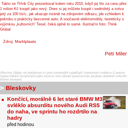
Takto se Th!nk City prezentoval kolem roku 2010, když jej šlo za cenu přes
1 milion Kč koupit jako nový. Dnes si jej můžete koupit i sedmiletý a sotva
jetý za 100 tisíc, jak ukazuje inzerát na zdrojovém odkazu, jde vzhledem k
pokroku o prakticky bezcenné auto. A současné elektromobily, teoreticky s
výjimkou „kultovních” Tesel, čeká úplně to samé. Ilustrační foto: Think
Global
Zdroj:
Marktplaats
Petr Miler
Všechny články na Autoforum.cz jsou komentáře vyjadřující stanovisko redakce či autora.
Vyjma článků označených jako inzerce není obsah sponzorován ani jinak obdobně ovlivněn
třetími stranami.
Bleskovky
Končící, morálně 6 let staré BMW M3
svléklo absurditu nového Audi RS5
do naha, ve sprintu ho rozdrtilo na
hadry
před hodinou