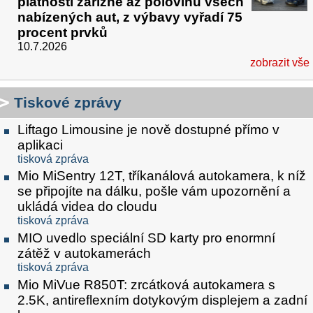
platností zařízne až polovinu všech
nabízených aut, z výbavy vyřadí 75
procent prvků
10.7.2026
zobrazit vše
Tiskové zprávy
Liftago Limousine je nově dostupné přímo v
aplikaci
tisková zpráva
Mio MiSentry 12T, tříkanálová autokamera, k níž
se připojíte na dálku, pošle vám upozornění a
ukládá videa do cloudu
tisková zpráva
MIO uvedlo speciální SD karty pro enormní
zátěž v autokamerách
tisková zpráva
Mio MiVue R850T: zrcátková autokamera s
2.5K, antireflexním dotykovým displejem a zadní