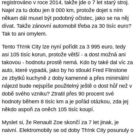
registrováno v roce 2014, takže jde o 7 let starý stroj.
Najel za tu dobu jen 8 000 km, protože dojet s ním
někam dál musel být podobný očistec, jako se na něj
dívat. Takže zánovní automobil třeba za 30 tisíc euro?
Tak to ani omylem.
Tento Th!nk City lze nyní pořídit za 3 995 euro, tedy
asi 105 tisíc korun, protože větší - a dost možná ani
takovou - hodnotu prostě nemá. Kdo by také dal víc za
auto, které vypadá, jako by ho stloukl Fred Flinstone
ze zbytků kuchyně z doby kamenné a přes minimální
nájezd bude nejspíše použitelný ještě o dost hůř než v
době svého vzniku? Ztratil přes 90 procent své
hodnoty během 8 tisíc km a je pořád otázkou, zda jej
někdo aspoň za oněch 105 tisíc koupí.
Myslet si, že Renault Zoe skončí za 7 let jinak, je
naivní. Elektromobily se od doby Th!nk City posunuly o