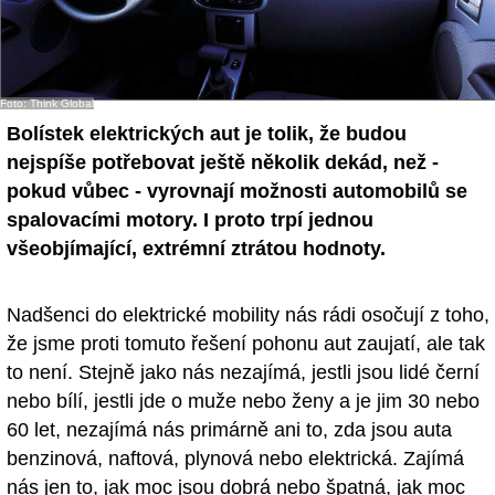
Foto: Think Global
Bolístek elektrických aut je tolik, že budou
nejspíše potřebovat ještě několik dekád, než -
pokud vůbec - vyrovnají možnosti automobilů se
spalovacími motory. I proto trpí jednou
všeobjímající, extrémní ztrátou hodnoty.
Nadšenci do elektrické mobility nás rádi osočují z toho,
že jsme proti tomuto řešení pohonu aut zaujatí, ale tak
to není. Stejně jako nás nezajímá, jestli jsou lidé černí
nebo bílí, jestli jde o muže nebo ženy a je jim 30 nebo
60 let, nezajímá nás primárně ani to, zda jsou auta
benzinová, naftová, plynová nebo elektrická. Zajímá
nás jen to, jak moc jsou dobrá nebo špatná, jak moc