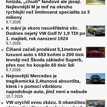
hnízda, „chudí” fandové ale jásají.
Nejlevnější M je teď na okruhu
rychlejší než limitovaná specialita za 3
miliony
9.7.2026
K mání je skoro neuvěřitelná věc.
Dodnes nejetý VW Golf IV 1,9 TDI po
1. majiteli, rok narození 1924
9.7.2026
Číňané začali prodávat 5,1metrové
luxusní auto s 653 koňmi o 200 tisíc
levněji než Škoda základní Superb,
přes noc ho koupilo 65 tisíc lidí
9.7.2026
Nejnovější Mercedes je
tragikomická 2,4tunová absurdita,
která i s pomocí vibrátoru
napodobuje auto, jímž není a nebude
10.7.2026
VW urychlí svou zkázu. S okamžitou