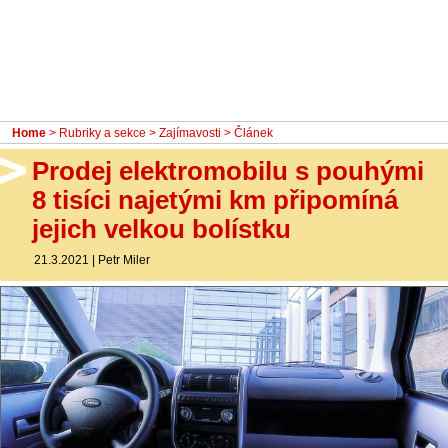
- Ostatní
Diskuzní fórum
Sledujte nás!
Home
>
Rubriky a sekce
>
Zajímavosti
> Článek
Prodej elektromobilu s pouhými
8 tisíci najetými km připomíná
jejich velkou bolístku
21.3.2021
|
Petr Miler