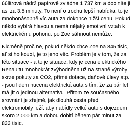
66litrová nádrž papírově zvládne 1 737 km a doplníte ji
asi za 3,5 minuty. To není o trochu lepší nabídka, to je
mnohonásobně víc auta za dokonce nižší cenu. Pokud
někdo vybírá hlavou a nemá nějaký emotivní vztah k
elektrickému pohonu, po Zoe sáhnout nemůže.
Nicméně proč ne, pokud někdo chce Zoe na 845 tisíc,
ať si ho koupí, je to jeho věc. Problém je v tom, že za
této situace - a to je situace, kdy je cena elektrického
Renaultu mnohokrát zvýhodněna už na straně výroby
skrze pokuty za CO2, přímé dotace, daňové úlevy atp.
- jsou lidem nucena elektrická auta s tím, že za pár let
má jít o jedinou alternativu. Přitom ze současného
srovnání je zřejmé, jak dlouhá cesta před
elektromobily leží, aby nabídly velké auto s dojezdem
skoro 2 000 km a dobou dobití během pár minut za
833 tisíc.