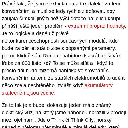
Právě fakt, že jsou elektrická auta tak daleko za těmi
konvenčními a musí se tedy rychle zlepšovat, aby
zaujala čímkoli jiným než výší dotace na jejich koupi,
přináší ještě jeden problém -
extrémní propad hodnoty
.
Je to logické a dané už právě
nekonkurenceschopností současných modelů. Kdo
bude za pár let stát o Zoe s popsanými parametry,
pokud klidně sám Renault nabídne dvakrát lepší vůz
třeba za 600 tisíc Kč? To se může stát a i když to
přesto dál bude mizerná nabídka ve srovnání s
konvenčním autem, ze starších elektromobilů to udělá
něco zcela nechtěného, zvlášť když
akumulátory
skutečně nejsou věčné
.
Že to tak je a bude, dokazuje jeden málo známý
elektrický vůz, na který jsme náhodou narazili v prodeji
mezi ojetinami. Jde o Think či Th!nk City, norský
nápad z přelomu předminulé a minulé dekády, který