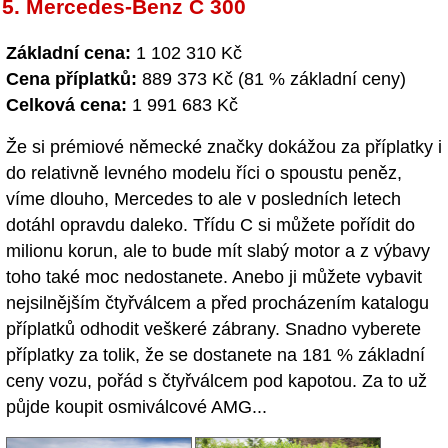
5. Mercedes-Benz C 300
Základní cena:
1 102 310 Kč
Cena příplatků:
889 373 Kč (81 % základní ceny)
Celková cena:
1 991 683 Kč
Že si prémiové německé značky dokážou za příplatky i
do relativně levného modelu říci o spoustu peněz,
víme dlouho, Mercedes to ale v posledních letech
dotáhl opravdu daleko. Třídu C si můžete pořídit do
milionu korun, ale to bude mít slabý motor a z výbavy
toho také moc nedostanete. Anebo ji můžete vybavit
nejsilnějším čtyřválcem a před procházením katalogu
příplatků odhodit veškeré zábrany. Snadno vyberete
příplatky za tolik, že se dostanete na 181 % základní
ceny vozu, pořád s čtyřválcem pod kapotou. Za to už
půjde koupit osmiválcové AMG...