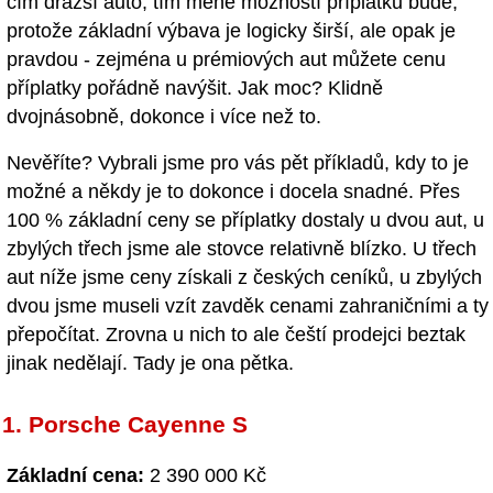
čím dražší auto, tím méně možností příplatků bude,
protože základní výbava je logicky širší, ale opak je
pravdou - zejména u prémiových aut můžete cenu
příplatky pořádně navýšit. Jak moc? Klidně
dvojnásobně, dokonce i více než to.
Nevěříte? Vybrali jsme pro vás pět příkladů, kdy to je
možné a někdy je to dokonce i docela snadné. Přes
100 % základní ceny se příplatky dostaly u dvou aut, u
zbylých třech jsme ale stovce relativně blízko. U třech
aut níže jsme ceny získali z českých ceníků, u zbylých
dvou jsme museli vzít zavděk cenami zahraničními a ty
přepočítat. Zrovna u nich to ale čeští prodejci beztak
jinak nedělají. Tady je ona pětka.
1. Porsche Cayenne S
Základní cena:
2 390 000 Kč