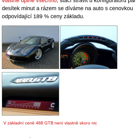
vlastně úplně všechno
, stačí strávit u konfigurátoru pár
desítek minut a rázem se díváme na auto s cenovkou
odpovídající 189 % ceny základu.
V základní ceně 488 GTB není vlastně skoro nic