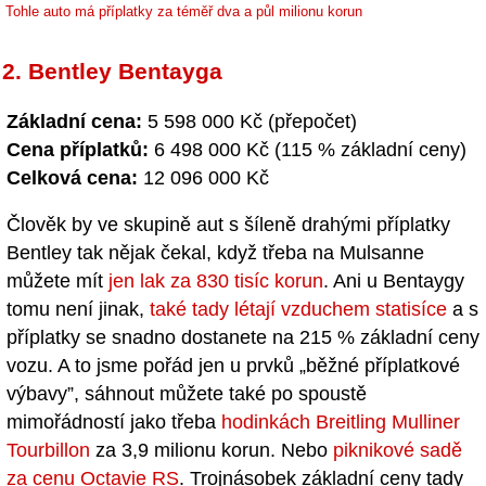
Tohle auto má příplatky za téměř dva a půl milionu korun
2. Bentley Bentayga
Základní cena:
5 598 000 Kč (přepočet)
Cena příplatků:
6 498 000 Kč (115 % základní ceny)
Celková cena:
12 096 000 Kč
Člověk by ve skupině aut s šíleně drahými příplatky
Bentley tak nějak čekal, když třeba na Mulsanne
můžete mít
jen lak za 830 tisíc korun
. Ani u Bentaygy
tomu není jinak,
také tady létají vzduchem statisíce
a s
příplatky se snadno dostanete na 215 % základní ceny
vozu. A to jsme pořád jen u prvků „běžné příplatkové
výbavy”, sáhnout můžete také po spoustě
mimořádností jako třeba
hodinkách Breitling Mulliner
Tourbillon
za 3,9 milionu korun. Nebo
piknikové sadě
za cenu Octavie RS
. Trojnásobek základní ceny tady