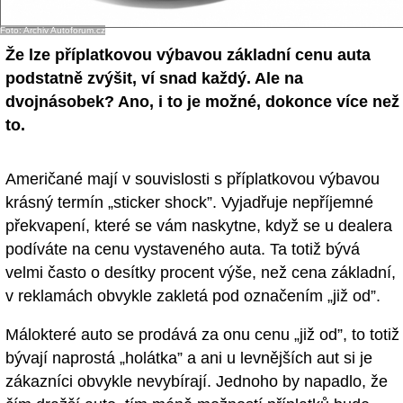
- Ostatní
Foto: Archiv Autoforum.cz
Že lze příplatkovou výbavou základní cenu auta
Diskuzní fórum
podstatně zvýšit, ví snad každý. Ale na
Sledujte nás!
dvojnásobek? Ano, i to je možné, dokonce více než
to.
Američané mají v souvislosti s příplatkovou výbavou
krásný termín „sticker shock”. Vyjadřuje nepříjemné
překvapení, které se vám naskytne, když se u dealera
podíváte na cenu vystaveného auta. Ta totiž bývá
velmi často o desítky procent výše, než cena základní,
v reklamách obvykle zakletá pod označením „již od”.
Málokteré auto se prodává za onu cenu „již od”, to totiž
bývají naprostá „holátka” a ani u levnějších aut si je
zákazníci obvykle nevybírají. Jednoho by napadlo, že