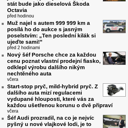
stát bude jako dieselová Škoda
Octavia
před hodinou
Muž najel s autem 999 999 km a
posílá ho do aukce s jasným
poselstvím: „Ten poslední kilák si
ujeďte sami!”
před 2 hodinami
Nový šéf Porsche chce za každou
cenu poznat vlastní prodejní fiasko,
odklepl výrobu dalšího nikým
nechtěného auta
včera
Start-stop pryč, mild-hybrid pryč. Z
dalšího auta mizí regulacemi
vydupané hlouposti, které vás za
každou ušetřenou korunu o dvě připraví
včera
Šéf Audi prozradil, na co je nejvíc
pyšný u nové vlajkové lodi, je to