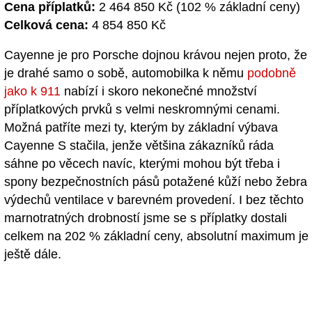
Cena příplatků:
2 464 850 Kč (102 % základní ceny)
Celková cena:
4 854 850 Kč
Cayenne je pro Porsche dojnou krávou nejen proto, že
je drahé samo o sobě, automobilka k němu
podobně
jako k 911
nabízí i skoro nekonečné množství
příplatkových prvků s velmi neskromnými cenami.
Možná patříte mezi ty, kterým by základní výbava
Cayenne S stačila, jenže většina zákazníků ráda
sáhne po věcech navíc, kterými mohou být třeba i
spony bezpečnostních pásů potažené kůží nebo žebra
výdechů ventilace v barevném provedení. I bez těchto
marnotratných drobností jsme se s příplatky dostali
celkem na 202 % základní ceny, absolutní maximum je
ještě dále.