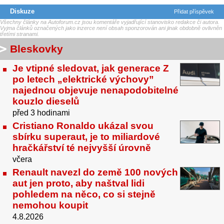
Diskuze
Přidat příspěvek
Všechny články na Autoforum.cz jsou komentáře vyjadřující stanovisko redakce či autora.
Vyjma článků označených jako inzerce není obsah sponzorován ani jinak obdobně ovlivněn
třetími stranami.
Bleskovky
Je vtipné sledovat, jak generace Z
po letech „elektrické výchovy”
najednou objevuje nenapodobitelné
kouzlo dieselů
před 3 hodinami
Cristiano Ronaldo ukázal svou
sbírku superaut, je to miliardové
hračkářství té nejvyšší úrovně
včera
Renault navezl do země 100 nových
aut jen proto, aby naštval lidi
pohledem na něco, co si stejně
nemohou koupit
4.8.2026