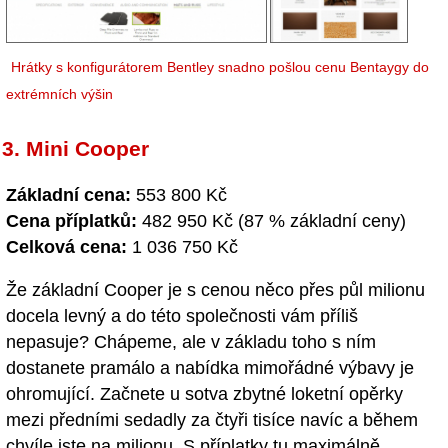
Hrátky s konfigurátorem Bentley snadno pošlou cenu Bentaygy do
extrémních výšin
3. Mini Cooper
Základní cena:
553 800 Kč
Cena příplatků:
482 950 Kč (87 % základní ceny)
Celková cena:
1 036 750 Kč
Že základní Cooper je s cenou něco přes půl milionu
docela levný a do této společnosti vám příliš
nepasuje? Chápeme, ale v základu toho s ním
dostanete pramálo a nabídka mimořádné výbavy je
ohromující. Začnete u sotva zbytné loketní opěrky
mezi předními sedadly za čtyři tisíce navíc a během
chvíle jste na milionu. S příplatky tu maximálně