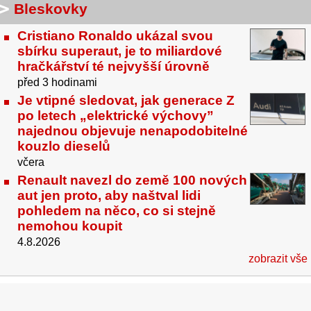
Bleskovky
Cristiano Ronaldo ukázal svou
sbírku superaut, je to miliardové
hračkářství té nejvyšší úrovně
před 3 hodinami
Je vtipné sledovat, jak generace Z
po letech „elektrické výchovy”
najednou objevuje nenapodobitelné
kouzlo dieselů
včera
Renault navezl do země 100 nových
aut jen proto, aby naštval lidi
pohledem na něco, co si stejně
nemohou koupit
4.8.2026
zobrazit vše