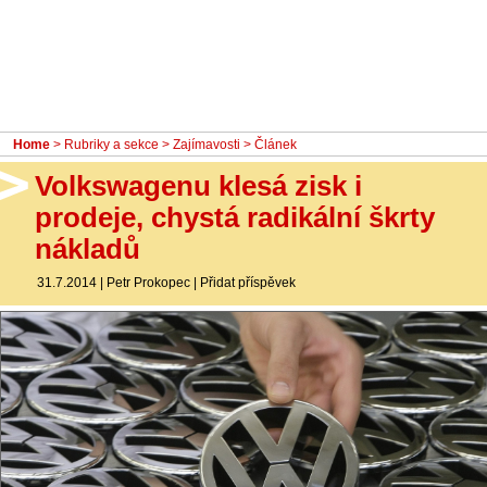
- Ostatní
Diskuzní fórum
Sledujte nás!
Home
>
Rubriky a sekce
>
Zajímavosti
> Článek
Volkswagenu klesá zisk i
prodeje, chystá radikální škrty
nákladů
31.7.2014
|
Petr Prokopec
|
Přidat příspěvek