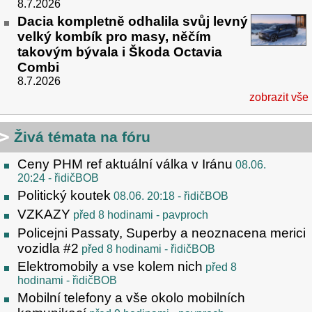
8.7.2026
Dacia kompletně odhalila svůj levný
velký kombík pro masy, něčím
takovým bývala i Škoda Octavia
Combi
8.7.2026
zobrazit vše
Živá témata na fóru
Ceny PHM ref aktuální válka v Iránu
08.06.
20:24
- řidičBOB
Politický koutek
08.06. 20:18
- řidičBOB
VZKAZY
před 8 hodinami
- pavproch
Policejni Passaty, Superby a neoznacena merici
vozidla #2
před 8 hodinami
- řidičBOB
Elektromobily a vse kolem nich
před 8
hodinami
- řidičBOB
Mobilní telefony a vše okolo mobilních