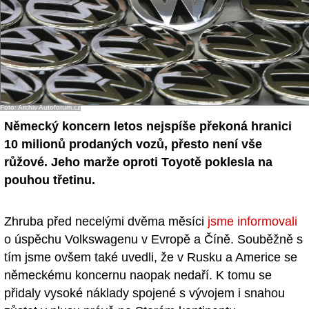
Foto: Archiv Autoforum.cz
Německý koncern letos nejspíše překoná hranici
10 milionů prodaných vozů, přesto není vše
růžové. Jeho marže oproti Toyotě poklesla na
pouhou třetinu.
Zhruba před necelými dvěma měsíci
jsme informovali
o úspěchu Volkswagenu v Evropě a Číně. Souběžně s
tím jsme ovšem také uvedli, že v Rusku a Americe se
německému koncernu naopak nedaří. K tomu se
přidaly vysoké náklady spojené s vývojem i snahou