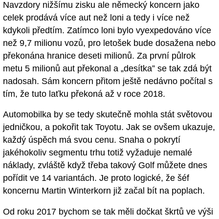
Navzdory nižšímu zisku ale německý koncern jako
celek prodává více aut než loni a tedy i více než
kdykoli předtím. Zatímco loni bylo vyexpedováno více
než 9,7 milionu vozů, pro letošek bude dosažena nebo
překonána hranice deseti milionů. Za první půlrok
metu 5 milionů aut překonal a „desítka” se tak zdá být
nadosah. Sám koncern přitom ještě nedávno počítal s
tím, že tuto laťku překoná až v roce 2018.
Automobilka by se tedy skutečně mohla stát světovou
jedničkou, a pokořit tak Toyotu. Jak se ovšem ukazuje,
každý úspěch má svou cenu. Snaha o pokrytí
jakéhokoliv segmentu trhu totiž vyžaduje nemalé
náklady, zvláště když třeba takový Golf můžete dnes
pořídit ve 14 variantách. Je proto logické, že šéf
koncernu Martin Winterkorn již začal bít na poplach.
Od roku 2017 bychom se tak měli dočkat škrtů ve výši