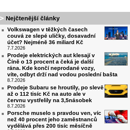
Nejčtenější články
Volkswagen v těžkých časech
couvá ze slepé uličky, dosavadní
účet? Nejméně 36 miliard Kč
7.7.2026
Prodeje elektrických aut klesají v
Číně o 13 procent a čeká je další
rána. Kde končí neprodané vozy,
víte, odbyt drží nad vodou poslední bašta
8.7.2026
Prodeje Subaru se hroutily, po slevě
až o 112 tisíc Kč na auto ale v
červnu vystřelily na 3,5násobek
8.7.2026
Porsche muselo s pravdou ven, víc
než 40 procent jeho zaměstnanců
vydělává přes 200 tisíc měsíčně