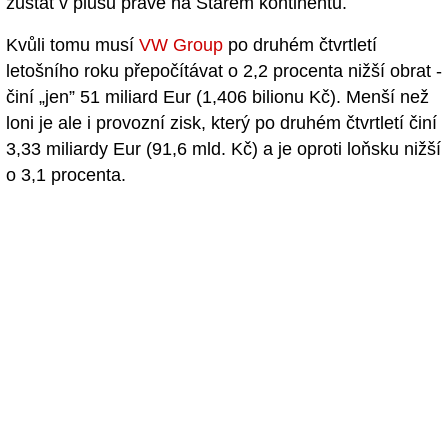
zůstat v plusu právě na Starém kontinentu.
Kvůli tomu musí
VW Group
po druhém čtvrtletí
letošního roku přepočítávat o 2,2 procenta nižší obrat -
činí „jen” 51 miliard Eur (1,406 bilionu Kč). Menší než
loni je ale i provozní zisk, který po druhém čtvrtletí činí
3,33 miliardy Eur (91,6 mld. Kč) a je oproti loňsku nižší
o 3,1 procenta.