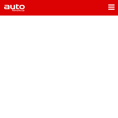
Menu
Home
Rubriky
- Testy aut
- Jízdní dojmy a další testy
- Bleskovky
- Představení
- Fascinace a historie
- Život řidiče
- Tuning
- Technika
- Zajímavosti