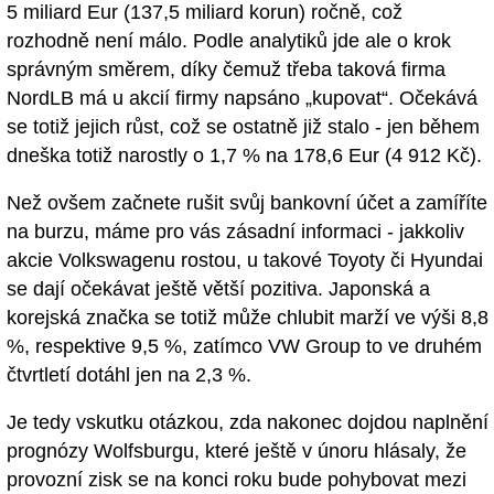
5 miliard Eur (137,5 miliard korun) ročně, což
rozhodně není málo. Podle analytiků jde ale o krok
správným směrem, díky čemuž třeba taková firma
NordLB má u akcií firmy napsáno „kupovat“. Očekává
se totiž jejich růst, což se ostatně již stalo - jen během
dneška totiž narostly o 1,7 % na 178,6 Eur (4 912 Kč).
Než ovšem začnete rušit svůj bankovní účet a zamíříte
na burzu, máme pro vás zásadní informaci - jakkoliv
akcie Volkswagenu rostou, u takové Toyoty či Hyundai
se dají očekávat ještě větší pozitiva. Japonská a
korejská značka se totiž může chlubit marží ve výši 8,8
%, respektive 9,5 %, zatímco VW Group to ve druhém
čtvrtletí dotáhl jen na 2,3 %.
Je tedy vskutku otázkou, zda nakonec dojdou naplnění
prognózy Wolfsburgu, které ještě v únoru hlásaly, že
provozní zisk se na konci roku bude pohybovat mezi