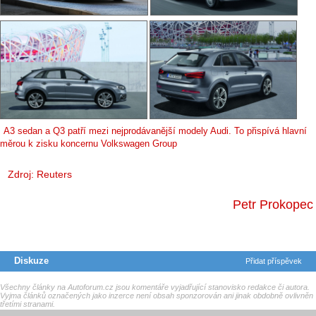
A3 sedan a Q3 patří mezi nejprodávanější modely Audi. To přispívá hlavní
měrou k zisku koncernu Volkswagen Group
Zdroj:
Reuters
Petr Prokopec
Diskuze
Přidat příspěvek
Všechny články na Autoforum.cz jsou komentáře vyjadřující stanovisko redakce či autora.
Vyjma článků označených jako inzerce není obsah sponzorován ani jinak obdobně ovlivněn
třetími stranami.