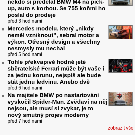
někdo si předělal BMW M4 na pick-
up, auto s korbou. Se 755 koňmi ho
poslal do prodeje
před 3 hodinami
Mercedes modelu, který „nikdy
neměl vzniknout”, sebral motor a
výkon. Otřesný design a všechny
nesmysly mu nechal
před 5 hodinami
Tohle překvapivě hodně jeté
sběratelské Ferrari může být vaše i
za jednu korunu, nejspíš ale bude
stát jednu ledvinu. Anebo dvě
před 6 hodinami
Na majitele BMW po nastartování
vyskočil Spider-Man. Zvědaví na něj
nejsou, ale musí si zvykat, je to
nový smutný projev moderny
před 7 hodinami
zobrazit vše