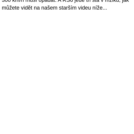
300 km/h musí opadat. A RS6 jede tři sta v mžiku, jak
můžete vidět na našem starším videu níže...