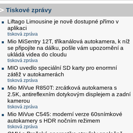
Tiskové zprávy
Liftago Limousine je nově dostupné přímo v
aplikaci
tisková zpráva
Mio MiSentry 12T, tříkanálová autokamera, k níž
se připojíte na dálku, pošle vám upozornění a
ukládá videa do cloudu
tisková zpráva
MIO uvedlo speciální SD karty pro enormní
zátěž v autokamerách
tisková zpráva
Mio MiVue R850T: zrcátková autokamera s
2.5K, antireflexním dotykovým displejem a zadní
kamerou
tisková zpráva
Mio MiVue C545: moderní verze 60snímkové
autokamery s HDR nočním režimem
tisková zpráva