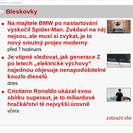
třetími stranami.
Bleskovky
Na majitele BMW po nastartování
vyskočil Spider-Man. Zvědaví na něj
nejsou, ale musí si zvykat, je to
nový smutný projev moderny
před 7 hodinami
Je vtipné sledovat, jak generace Z
po letech „elektrické výchovy”
najednou objevuje nenapodobitelné
kouzlo dieselů
dnes
Cristiano Ronaldo ukázal svou
sbírku superaut, je to miliardové
hračkářství té nejvyšší úrovně
včera
zobrazit vše