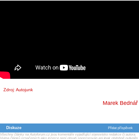
Zdroj:
Autojunk
Marek Bednář
Diskuze
Přidat příspěvek
Všechny články na Autoforum.cz jsou komentáře vyjadřující stanovisko redakce či autora.
Vyjma článků označených jako inzerce není obsah sponzorován ani jinak obdobně ovlivněn