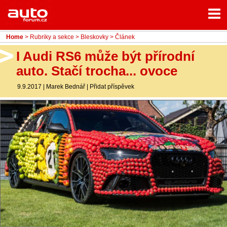
Menu
Home
Rubriky
Home
>
Rubriky a sekce
>
Bleskovky
> Článek
- Testy aut
I Audi RS6 může být přírodní
auto. Stačí trocha... ovoce
- Jízdní dojmy a další testy
9.9.2017
|
Marek Bednář
|
Přidat příspěvek
- Bleskovky
- Představení
- Fascinace a historie
- Život řidiče
- Tuning
- Technika
- Zajímavosti