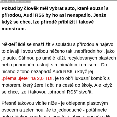
Foto: Archiv Autoforum.cz
- Ostatní
Pokud by člověk měl vybrat auto, které souzní s
přírodou, Audi RS6 by ho asi nenapadlo. Jenže
Diskuzní fórum
když se chce, lze přírodě přiblížit i takové
monstrum.
Sledujte nás!
Někteří lidé se snaží žít v souladu s přírodou a najevo
to dávají i svou volbou něčeho tak „nepřírodního”, jako
je auto. Sáhnou po umělé kůži, recyklovaných plastech
nebo pohonném ústrojí s minimálními emisemi. Do
ničeho z toho nezapadá Audi RS6, i když jej
„přemalujete” na 2,0 TDI
, je to obří luxusní kombík s
motorem, který žere i děti na cestě do školy. Ale když
se chce, lze i takovou „přírodní RS6” stvořit.
Přesně takovou vidíte níže - je oblepena plastovým
ovocem a zeleninou. Je to jednoduché - potáhnete
auto nějakou sundavatelnou fólií, abyste nepoškodili