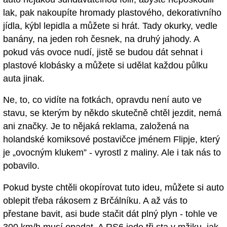
lak, pak nakoupíte hromady plastového, dekorativního
jídla, kýbl lepidla a můžete si hrát. Tady okurky, vedle
banány, na jeden roh česnek, na druhý jahody. A
pokud vás ovoce nudí, jistě se budou dát sehnat i
plastové klobásky a můžete si udělat každou půlku
auta jinak.
Ne, to, co vidíte na fotkách, opravdu není auto ve
stavu, se kterým by někdo skutečně chtěl jezdit, nemá
ani značky. Je to nějaká reklama, založená na
holandské komiksové postavičce jménem Flipje, který
je „ovocným klukem” - vyrostl z maliny. Ale i tak nás to
pobavilo.
Pokud byste chtěli okopírovat tuto ideu, můžete si auto
oblepit třeba rákosem z Brčálníku. A až vás to
přestane bavit, asi bude stačit dát plný plyn - tohle ve