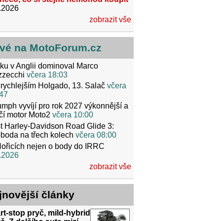
.2026
zobrazit vše
vé na MotoForum.cz
ku v Anglii dominoval Marco
zzecchi
včera 18:03
rychlejším Holgado, 13. Salač
včera
47
umph vyvíjí pro rok 2027 výkonnější a
čí motor Moto2
včera 10:00
t Harley-Davidson Road Glide 3:
boda na třech kolech
včera 08:00
ořicích nejen o body do IRRC
.2026
zobrazit vše
jnovější články
rt-stop pryč, mild-hybrid