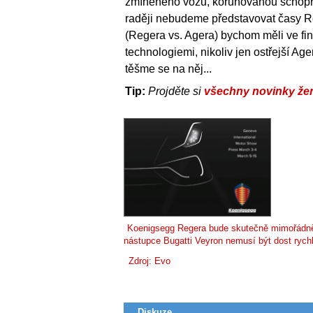
zmíněného vozu, korunovanou schopnost
raději nebudeme představovat časy R
(Regera vs. Agera) bychom měli ve fin
technologiemi, nikoliv jen ostřejší Ag
těšme se na něj...
Tip:
Projděte si
všechny novinky že
Koenigsegg Regera bude skutečně mimořádně 
nástupce Bugatti Veyron nemusí být dost rych
Zdroj:
Evo
Diskuze