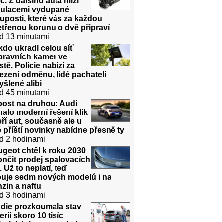
č. Z dalšího auta mizí
gulacemi vydupané
uposti, které vás za každou
třenou korunu o dvě připraví
d 13 minutami
do ukradl celou síť
pravních kamer ve
tě. Policie nabízí za
ezení odměnu, lidé pachateli
šlené alibi
d 45 minutami
post na druhou: Audi
halo moderní řešení klik
ří aut, současně ale u
 příští novinky nabídne přesně ty
d 2 hodinami
geot chtěl k roku 2030
nčit prodej spalovacích
. Už to neplatí, teď
ibuje sedm nových modelů i na
zin a naftu
d 3 hodinami
udie prozkoumala stav
erií skoro 10 tisíc