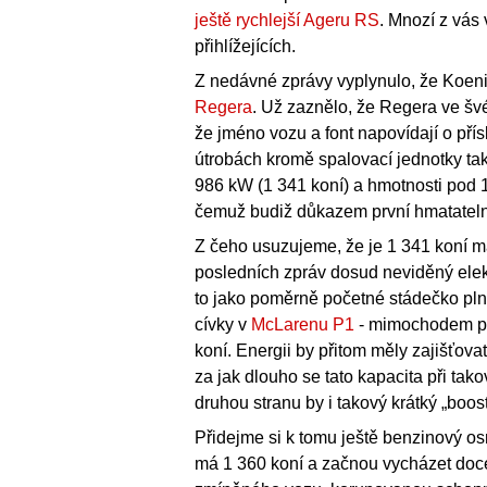
ještě rychlejší Ageru RS
. Mnozí z vás
přihlížejících.
Z nedávné zprávy vyplynulo, že Koeni
Regera
. Už zaznělo, že Regera ve šv
že jméno vozu a font napovídají o přís
útrobách kromě spalovací jednotky ta
986 kW (1 341 koní) a hmotnosti pod 1
čemuž budiž důkazem první hmatatelněj
Z čeho usuzujeme, že je 1 341 koní m
posledních zpráv dosud neviděný elek
to jako poměrně početné stádečko pln
cívky v
McLarenu P1
- mimochodem pro
koní. Energii by přitom měly zajišťov
za jak dlouho se tato kapacita při t
druhou stranu by i takový krátký „boo
Přidejme si k tomu ještě benzinový o
má 1 360 koní a začnou vycházet do