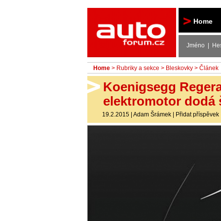
Autoforum
Home
Jméno | He
Home
>
Rubriky a sekce
>
Bleskovky
> Článek
Koenigsegg Regera 
elektromotor dodá 
19.2.2015
|
Adam Šrámek
|
Přidat příspěvek