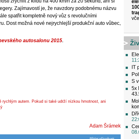
í zrychlit z klidu na 400 km/h za 20 sekund, ani si
ele
100
egery. Zajímavostí je, že navzdory podobnému názvu
tra
ále spatřit kompletně nový vůz s revolučními
vče
eru. Dost možná nové nejrychlejší produkční auto vůbec,
nevského autosalonu 2015
.
Ži
Ele
11:
IT 
Pol
S v
5x 
43.
Mob
rychlým autem. Pokud si také udrží nízkou hmotnost, ani
ko
lý
Dří
22:
Adam Šrámek
Cen
08.
Přidat příspěvek