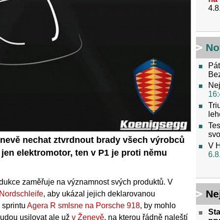
4.8
No
Pát
Be
Nej
16:
Tri
leh
Tes
svo
enevě nechat ztvrdnout brady všech výrobců
V H
jen elektromotor, ten v P1 je proti němu
6.8
dukce zaměřuje na významnost svých produktů. V
Ne
Nordschleife
, aby ukázal jejich deklarovanou
a sprintu
Agera R smlsne na Porsche 918
, by mohlo
Sta
budou usilovat ale už
v Ženevě
, na kterou řádně naleští