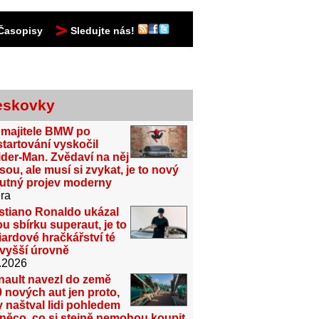
Časopisy
Sledujte nás!
eskovky
 majitele BMW po
tartování vyskočil
der-Man. Zvědaví na něj
sou, ale musí si zvykat, je to nový
utný projev moderny
ra
stiano Ronaldo ukázal
u sbírku superaut, je to
iardové hračkářství té
jvyšší úrovně
.2026
nault navezl do země
 nových aut jen proto,
 naštval lidi pohledem
něco, co si stejně nemohou koupit