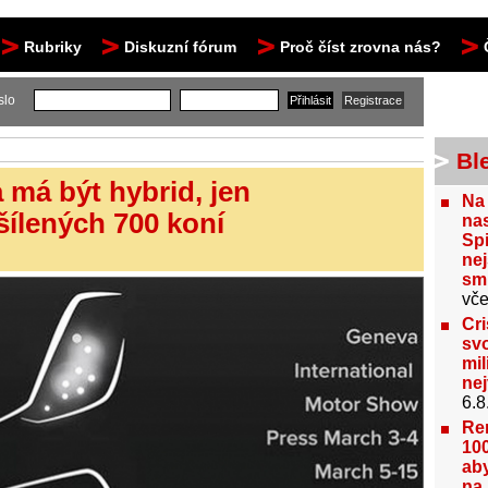
Rubriky
Diskuzní fórum
Proč číst zrovna nás?
slo
Bl
má být hybrid, jen
Na
šílených 700 koní
nas
Spi
nej
sm
vče
Cri
svo
mil
ne
6.8
Re
100
aby
na 