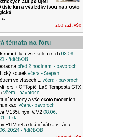
ktrických aut po ujetí
 tisíc km a výsledky jsou naprosto
gické
ra
zobrazit vše
vá témata na fóru
ktromobily a vse kolem nich
08.08.
21
- řidičBOB
poradna
před 2 hodinami
- pavproch
itický koutek
včera
- Stepan
ětrem ve vlasech....
včera
- pavproch
Millers + OffTopíč: LaS Tempesta GTX
5
včera
- pavproch
ilní telefony a vše okolo mobilních
munikací
včera
- pavproch
ve M135i, nyní ///M2
08.06.
01
- Eda
y PHM ref aktuální válka v Iránu
06. 20:24
- řidičBOB