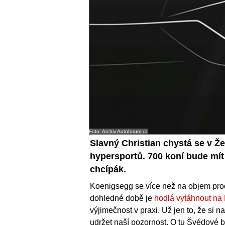
Foto: Archiv Autoforum.cz
Slavný Christian chystá se v Ž
hypersportů. 700 koní bude mít 
chcípák.
Koenigsegg se více než na objem pro
dohledné době je
hodlá vytáhnout na 
výjimečnost v praxi. Už jen to, že si n
udržet naší pozornost. O tu Švédové 