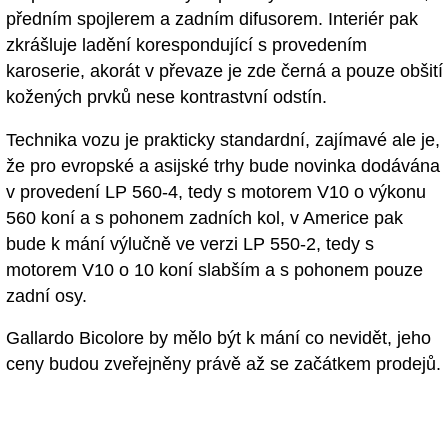
předním spojlerem a zadním difusorem. Interiér pak
zkrášluje ladění korespondující s provedením
karoserie, akorát v převaze je zde černá a pouze obšití
kožených prvků nese kontrastvní odstín.
Technika vozu je prakticky standardní, zajímavé ale je,
že pro evropské a asijské trhy bude novinka dodávána
v provedení LP 560-4, tedy s motorem V10 o výkonu
560 koní a s pohonem zadních kol, v Americe pak
bude k mání výlučně ve verzi LP 550-2, tedy s
motorem V10 o 10 koní slabším a s pohonem pouze
zadní osy.
Gallardo Bicolore by mělo být k mání co nevidět, jeho
ceny budou zveřejněny právě až se začátkem prodejů.