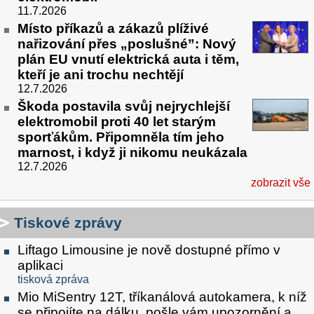
11.7.2026
Místo příkazů a zákazů plíživé
nařizování přes „poslušné”: Nový
plán EU vnutí elektrická auta i těm,
kteří je ani trochu nechtějí
12.7.2026
Škoda postavila svůj nejrychlejší
elektromobil proti 40 let starým
sporťákům. Připomněla tím jeho
marnost, i když ji nikomu neukázala
12.7.2026
zobrazit vše
Tiskové zprávy
Liftago Limousine je nově dostupné přímo v
aplikaci
tisková zpráva
Mio MiSentry 12T, tříkanálová autokamera, k níž
se připojíte na dálku, pošle vám upozornění a