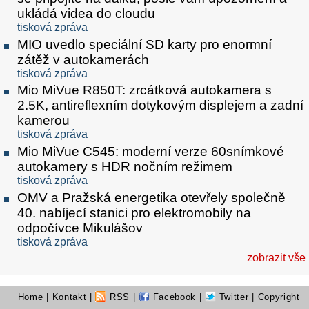
ukládá videa do cloudu
tisková zpráva
MIO uvedlo speciální SD karty pro enormní
zátěž v autokamerách
tisková zpráva
Mio MiVue R850T: zrcátková autokamera s
2.5K, antireflexním dotykovým displejem a zadní
kamerou
tisková zpráva
Mio MiVue C545: moderní verze 60snímkové
autokamery s HDR nočním režimem
tisková zpráva
OMV a Pražská energetika otevřely společně
40. nabíjecí stanici pro elektromobily na
odpočívce Mikulášov
tisková zpráva
zobrazit vše
Home
|
Kontakt
|
RSS
|
Facebook
|
Twitter
| Copyright