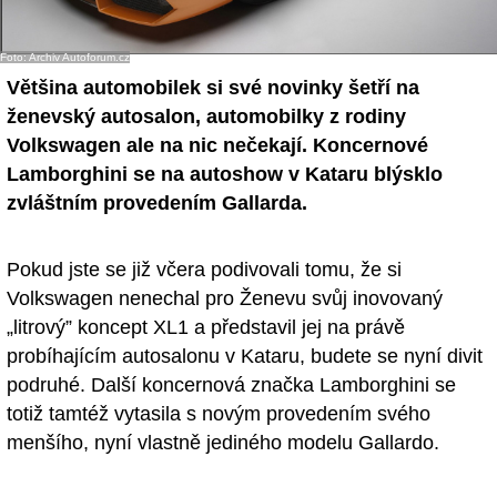
- Ostatní
Foto: Archiv Autoforum.cz
Diskuzní fórum
Většina automobilek si své novinky šetří na
ženevský autosalon, automobilky z rodiny
Sledujte nás!
Volkswagen ale na nic nečekají. Koncernové
Lamborghini se na autoshow v Kataru blýsklo
zvláštním provedením Gallarda.
Pokud jste se již včera podivovali tomu, že si
Volkswagen nenechal pro Ženevu svůj inovovaný
„litrový” koncept XL1 a představil jej na právě
probíhajícím autosalonu v Kataru, budete se nyní divit
podruhé. Další koncernová značka Lamborghini se
totiž tamtéž vytasila s novým provedením svého
menšího, nyní vlastně jediného modelu Gallardo.