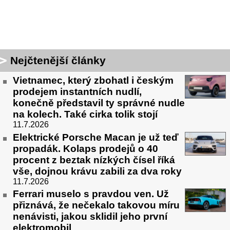
Nejčtenější články
Vietnamec, který zbohatl i českým
prodejem instantních nudlí,
konečně představil ty správné nudle
na kolech. Také cirka tolik stojí
11.7.2026
Elektrické Porsche Macan je už teď
propadák. Kolaps prodejů o 40
procent z beztak nízkých čísel říká
vše, dojnou krávu zabili za dva roky
11.7.2026
Ferrari muselo s pravdou ven. Už
přiznává, že nečekalo takovou míru
nenávisti, jakou sklidil jeho první
elektromobil