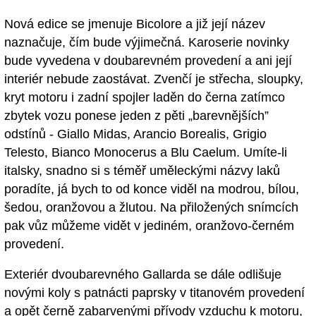
Nová edice se jmenuje Bicolore a již její název
naznačuje, čím bude výjimečná. Karoserie novinky
bude vyvedena v doubarevném provedení a ani její
interiér nebude zaostávat. Zvenčí je střecha, sloupky,
kryt motoru i zadní spojler laděn do černa zatímco
zbytek vozu ponese jeden z pěti „barevnějších”
odstínů - Giallo Midas, Arancio Borealis, Grigio
Telesto, Bianco Monocerus a Blu Caelum. Umíte-li
italsky, snadno si s téměř uměleckými názvy laků
poradíte, já bych to od konce viděl na modrou, bílou,
šedou, oranžovou a žlutou. Na přiložených snímcích
pak vůz můžeme vidět v jediném, oranžovo-černém
provedení.
Exteriér dvoubarevného Gallarda se dále odlišuje
novými koly s patnácti paprsky v titanovém provedení
a opět černě zabarvenými přívody vzduchu k motoru,