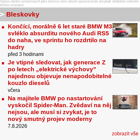
Vyjma článků označených jako inzerce není obsah sponzorován ani jinak obdobně ovlivněn
třetími stranami.
Bleskovky
Končící, morálně 6 let staré BMW M3
svléklo absurditu nového Audi RS5
do naha, ve sprintu ho rozdrtilo na
hadry
před 3 hodinami
Je vtipné sledovat, jak generace Z
po letech „elektrické výchovy”
najednou objevuje nenapodobitelné
kouzlo dieselů
včera
Na majitele BMW po nastartování
vyskočil Spider-Man. Zvědaví na něj
nejsou, ale musí si zvykat, je to
nový smutný projev moderny
7.8.2026
zobrazit vše