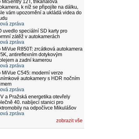
 MiSentry 12T, tříkanálová
okamera, k níž se připojíte na dálku,
le vám upozornění a ukládá videa do
udu
ková zpráva
 uvedlo speciální SD karty pro
rmní zátěž v autokamerách
ková zpráva
 MiVue R850T: zrcátková autokamera
.5K, antireflexním dotykovým
plejem a zadní kamerou
ková zpráva
 MiVue C545: moderní verze
snímkové autokamery s HDR nočním
žimem
ková zpráva
 a Pražská energetika otevřely
lečně 40. nabíjecí stanici pro
ktromobily na odpočívce Mikulášov
ková zpráva
zobrazit vše