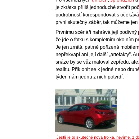
je zkrátka příliš jednoduché stvořit p
podrobností korespondovat s očekáváním
první skutečný záběr, tak můžeme jen 
Prvnímu scénáři nahrává její podivný
že jde o fotku s kompletním okolním pr
Je jen zrnitá, patrně pořízená mobile
nepřekvapí ani její další „artefakty”. 
snáze by se vůz maloval zepředu, ale...
realitu. Přiklonit se k jedné nebo dru
týden nám jednu z nich potvrdí.
Jestli je to skutečně nová trojka, nevíme, z