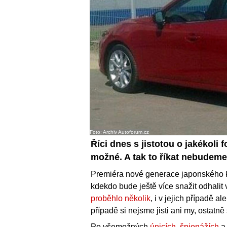
Foto: Archiv Autoforum.cz
Říci dnes s jistotou o jakékoli 
možné. A tak to říkat nebudeme
Premiéra nové generace japonského
kdekdo bude ještě více snažit odhali
proběhlo několik
, i v jejich případě a
případě si nejsme jisti ani my, ostatně
Po všemožných
únicích
,
špionážích
a 