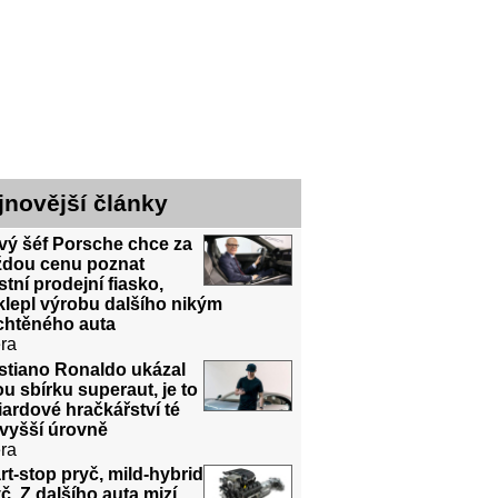
jnovější články
vý šéf Porsche chce za
ždou cenu poznat
stní prodejní fiasko,
lepl výrobu dalšího nikým
chtěného auta
ra
stiano Ronaldo ukázal
u sbírku superaut, je to
iardové hračkářství té
jvyšší úrovně
ra
rt-stop pryč, mild-hybrid
č. Z dalšího auta mizí