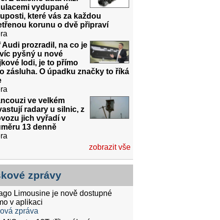
gulacemi vydupané
uposti, které vás za každou
třenou korunu o dvě připraví
ra
 Audi prozradil, na co je
víc pyšný u nové
jkové lodi, je to přímo
o zásluha. O úpadku značky to říká
e
ra
ancouzi ve velkém
astují radary u silnic, z
vozu jich vyřadí v
ůměru 13 denně
ra
zobrazit vše
skové zprávy
tago Limousine je nově dostupné
mo v aplikaci
ková zpráva