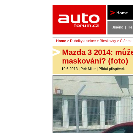
Autoforum
Home
Jméno | He
Home
>
Rubriky a sekce
>
Bleskovky
> Článek
Mazda 3 2014: může
maskování? (foto)
19.6.2013
|
Petr Miler
|
Přidat příspěvek