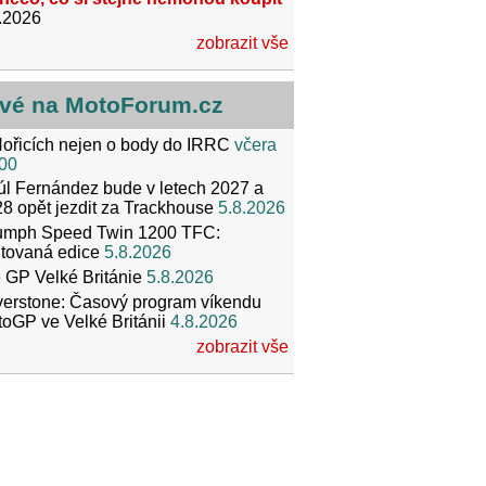
.2026
zobrazit vše
vé na MotoForum.cz
ořicích nejen o body do IRRC
včera
00
l Fernández bude v letech 2027 a
8 opět jezdit za Trackhouse
5.8.2026
iumph Speed Twin 1200 TFC:
itovaná edice
5.8.2026
 GP Velké Británie
5.8.2026
verstone: Časový program víkendu
oGP ve Velké Británii
4.8.2026
zobrazit vše