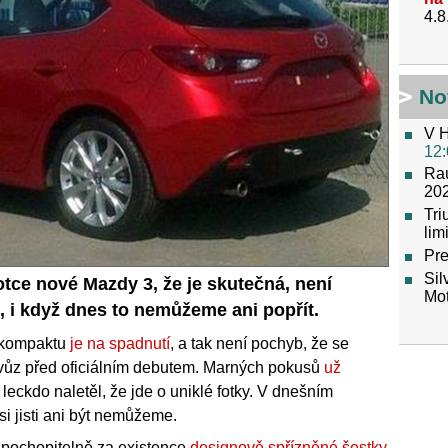
4.8
No
V H
12:
Raú
202
Tr
lim
Pre
Sil
fotce nové Mazdy 3, že je skutečná, není
Mot
, i když dnes to nemůžeme ani popřít.
 kompaktu
je na spadnutí
, a tak není pochyb, že se
t vůz před oficiálním debutem. Marných pokusů
už
le leckdo naletěl, že jde o uniklé fotky. V dnešním
 si jisti ani být nemůžeme.
pochopitelně za existence
designově spřízněné šestky