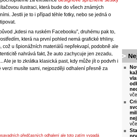
očítačovou ilustraci, která bude do všech známých
i. Jestli je to i případ téhle fotky, nebo se jedná o
tipovat.
 původ „kdesi na ruském Facebooku”, druhému pak to,
ostředím, která na první pohled nemá grafické trhliny.
m, což u špionážních materiálů nepřekvapí, podobně ale
Autenticitě nahrává fakt, že auto zachycuje jen zezadu,
Ne
 Ale je to zkrátka klasická past, kdy může jít o podvrh i
No
hé verzi musíte sami, nejpozději odhalení přesně za
ka
vla
odk
ne
vče
Cri
svo
mil
ne
vče
Sta
 dosavadních předčasných odhalení ale toto zatím vypadá
pry