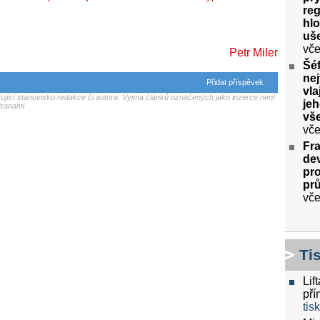
re
hlo
uše
vče
Petr Miler
Šéf
nej
Přidat příspěvek
vla
jící stanovisko redakce či autora. Vyjma článků označených jako inzerce není
jeh
tranami.
vš
vče
Fr
dev
pro
pr
vče
Ti
Lif
pří
tis