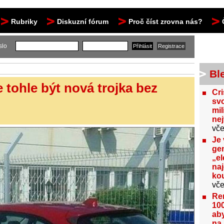
Rubriky
Diskuzní fórum
Proč číst zrovna nás?
slo
Bl
 tohle být nová trojka bez
Cri
svo
mil
ne
vče
Je 
gen
„el
na
kou
vče
Re
100
aby
na 