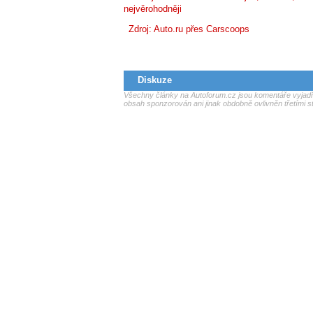
nejvěrohodněji
Zdroj:
Auto.ru
přes
Carscoops
Diskuze
Všechny články na Autoforum.cz jsou komentáře vyjadřu
obsah sponzorován ani jinak obdobně ovlivněn třetími s