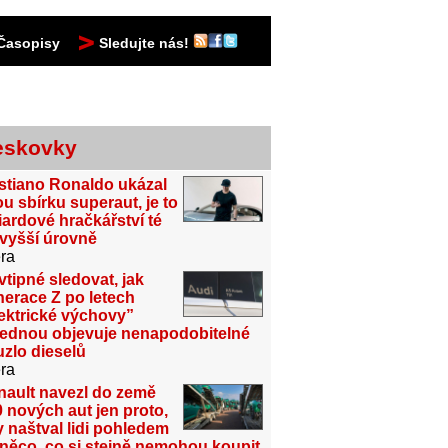
Časopisy
Sledujte nás!
eskovky
stiano Ronaldo ukázal
u sbírku superaut, je to
iardové hračkářství té
jvyšší úrovně
ra
vtipné sledovat, jak
erace Z po letech
ektrické výchovy”
jednou objevuje nenapodobitelné
zlo dieselů
ra
nault navezl do země
 nových aut jen proto,
 naštval lidi pohledem
něco, co si stejně nemohou koupit