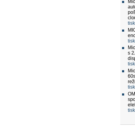
Mio
aut
poš
clo
tis
MIO
eno
tis
Mio
s 2
dis
tis
Mio
60
re
tis
OMV
spo
ele
tis