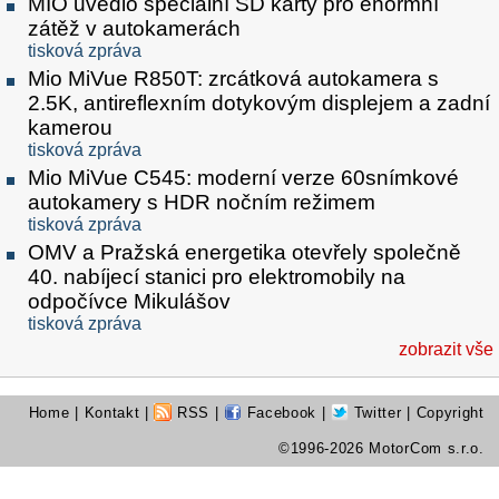
MIO uvedlo speciální SD karty pro enormní
zátěž v autokamerách
tisková zpráva
Mio MiVue R850T: zrcátková autokamera s
2.5K, antireflexním dotykovým displejem a zadní
kamerou
tisková zpráva
Mio MiVue C545: moderní verze 60snímkové
autokamery s HDR nočním režimem
tisková zpráva
OMV a Pražská energetika otevřely společně
40. nabíjecí stanici pro elektromobily na
odpočívce Mikulášov
tisková zpráva
zobrazit vše
Home
|
Kontakt
|
RSS
|
Facebook
|
Twitter
| Copyright
©1996-2026 MotorCom s.r.o.