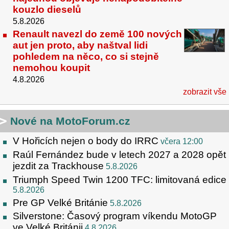
kouzlo dieselů
5.8.2026
Renault navezl do země 100 nových
aut jen proto, aby naštval lidi
pohledem na něco, co si stejně
nemohou koupit
4.8.2026
zobrazit vše
Nové na MotoForum.cz
V Hořicích nejen o body do IRRC
včera 12:00
Raúl Fernández bude v letech 2027 a 2028 opět
jezdit za Trackhouse
5.8.2026
Triumph Speed Twin 1200 TFC: limitovaná edice
5.8.2026
Pre GP Velké Británie
5.8.2026
Silverstone: Časový program víkendu MotoGP
ve Velké Británii
4.8.2026