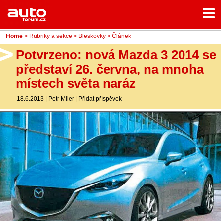
Menu
Home
Rubriky
Home
>
Rubriky a sekce
>
Bleskovky
> Článek
- Testy aut
Potvrzeno: nová Mazda 3 2014 se
představí 26. června, na mnoha
- Jízdní dojmy a další testy
místech světa naráz
- Bleskovky
18.6.2013
|
Petr Miler
|
Přidat příspěvek
- Představení
- Fascinace a historie
- Život řidiče
- Tuning
- Technika
- Zajímavosti