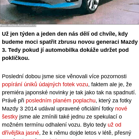
- Ostatní
Diskuzní fórum
Foto: Archiv Autoforum.cz
Už jen týden a jeden den nás dělí od chvíle, kdy
Sledujte nás!
budeme moci spatřit zbrusu novou generaci Mazdy
3. Tedy pokud jí automobilka dokáže udržet pod
pokličkou.
Poslední dobou jsme sice věnovali více pozornosti
popírání úniků údajných fotek vozu
, faktem ale je, že
premiéra japonské novinky je tak jako tak na spadnutí.
Právě při
posledním planém poplachu
, který za fotky
Mazdy 3 2014 udával upravené oficiální fotky
nové
šestky
jsme ale zmínili také jednu ze spekulací o
možném termínu odhalení vozu. Bylo tedy
už od
dřívějška jasné
, že k němu dojde letos v létě, přesný