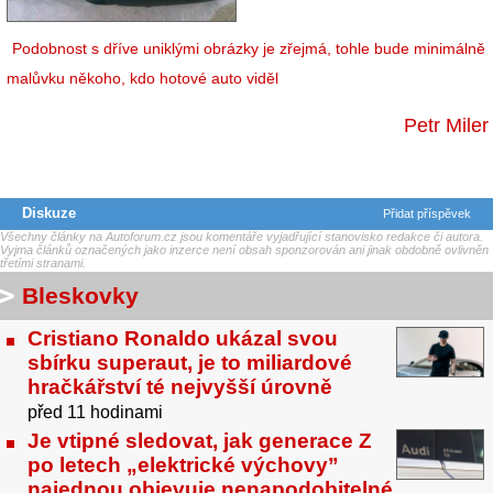
Podobnost s dříve uniklými obrázky je zřejmá, tohle bude minimálně
malůvku někoho, kdo hotové auto viděl
Petr Miler
Diskuze
Přidat příspěvek
Všechny články na Autoforum.cz jsou komentáře vyjadřující stanovisko redakce či autora.
Vyjma článků označených jako inzerce není obsah sponzorován ani jinak obdobně ovlivněn
třetími stranami.
Bleskovky
Cristiano Ronaldo ukázal svou
sbírku superaut, je to miliardové
hračkářství té nejvyšší úrovně
před 11 hodinami
Je vtipné sledovat, jak generace Z
po letech „elektrické výchovy”
najednou objevuje nenapodobitelné