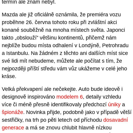
termín ale znám nebyl.
Mazda ale již oficiálně oznámila, že premiéra vozu
proběhne 26. června tohoto roku při zvláštní akci
konané souběžně na mnoha místech světa. Japonci
takto „obslouží” většinu kontinentů, přičemž nám
nejblíže budou místa odhalení v Londýně, Petrohradu
a Istanbulu. Na žádném z těchto ani dalších míst sice
své lidi mít nebudeme, můžete ale počítat s tím, že
nejpozději příští středu vám vůz ukážeme v celé jeho
kráse.
Velká překvapení ale nečekejte. Auto bude ideově i
designově inspirováno
modelem 6
, detaily vzhledu
více či méně přesně identifikovaly předchozí
úniky
a
špionáže
. Novinka přijde, podobně jako v případě větší
sestřičky, na trh po pěti letech od příchodu
dosavadní
generace
a má se znovu chlubit hlavně nízkou