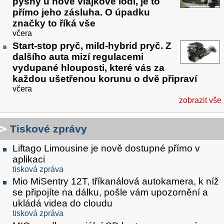
pyšný u nové vlajkové lodi, je to
přímo jeho zásluha. O úpadku
značky to říká vše
včera
Start-stop pryč, mild-hybrid pryč. Z
dalšího auta mizí regulacemi
vydupané hlouposti, které vás za
každou ušetřenou korunu o dvě připraví
včera
zobrazit vše
Tiskové zprávy
Liftago Limousine je nově dostupné přímo v
aplikaci
tisková zpráva
Mio MiSentry 12T, tříkanálová autokamera, k níž
se připojíte na dálku, pošle vám upozornění a
ukládá videa do cloudu
tisková zpráva