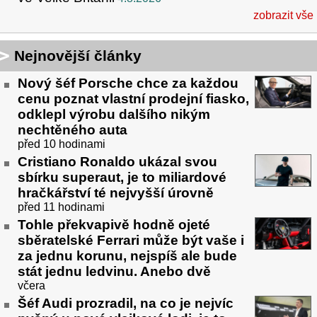
zobrazit vše
Nejnovější články
Nový šéf Porsche chce za každou
cenu poznat vlastní prodejní fiasko,
odklepl výrobu dalšího nikým
nechtěného auta
před 10 hodinami
Cristiano Ronaldo ukázal svou
sbírku superaut, je to miliardové
hračkářství té nejvyšší úrovně
před 11 hodinami
Tohle překvapivě hodně ojeté
sběratelské Ferrari může být vaše i
za jednu korunu, nejspíš ale bude
stát jednu ledvinu. Anebo dvě
včera
Šéf Audi prozradil, na co je nejvíc