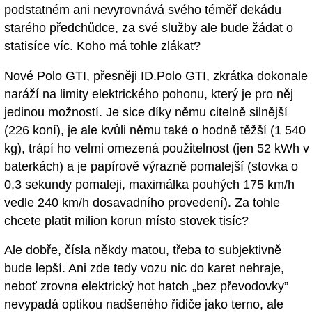
podstatném ani nevyrovnává svého téměř dekádu
starého předchůdce, za své služby ale bude žádat o
statisíce víc. Koho má tohle zlákat?
Nové Polo GTI, přesněji ID.Polo GTI, zkrátka dokonale
naráží na limity elektrického pohonu, který je pro něj
jedinou možností. Je sice díky němu citelně silnější
(226 koní), je ale kvůli němu také o hodně těžší (1 540
kg), trápí ho velmi omezená použitelnost (jen 52 kWh v
baterkách) a je papírově výrazně pomalejší (stovka o
0,3 sekundy pomaleji, maximálka pouhých 175 km/h
vedle 240 km/h dosavadního provedení). Za tohle
chcete platit milion korun místo stovek tisíc?
Ale dobře, čísla někdy matou, třeba to subjektivně
bude lepší. Ani zde tedy vozu nic do karet nehraje,
neboť zrovna elektrický hot hatch „bez převodovky”
nevypadá optikou nadšeného řidiče jako terno, ale