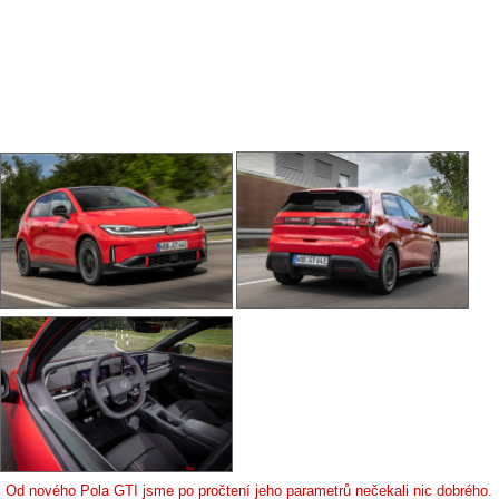
Od nového Pola GTI jsme po pročtení jeho parametrů nečekali nic dobrého.