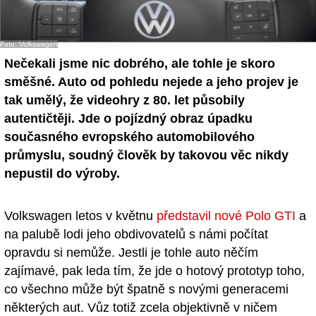
- Ostatní
Foto: Volkswagen
Diskuzní fórum
Nečekali jsme nic dobrého, ale tohle je skoro
Sledujte nás!
směšné. Auto od pohledu nejede a jeho projev je
tak umělý, že videohry z 80. let působily
autentičtěji. Jde o pojízdný obraz úpadku
současného evropského automobilového
průmyslu, soudný člověk by takovou věc nikdy
nepustil do výroby.
Volkswagen letos v květnu
představil nové Polo GTI
a
na palubě lodi jeho obdivovatelů s námi počítat
opravdu si nemůže. Jestli je tohle auto něčím
zajímavé, pak leda tím, že jde o hotový prototyp toho,
co všechno může být špatně s novými generacemi
některých aut. Vůz totiž zcela objektivně v ničem