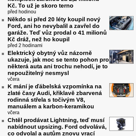
Kč. To už je skoro terno
před hodinou
Někdo si před 20 léty koupil nový
Ford, ani ho nevybalil a zavřel do
garáže. Teď vůz prodal o 41 milionů
Kč dráž, než ho koupil
před 2 hodinami
Elektrický obytný vůz názorně
ukazuje, jak moc se tento pohon pro
některá auta ani trochu nehodí, je to
nepoužitelný nesmysl
včera
K mání je ďábelská vzpomínka na
zlaté časy Audi, křiklavě zbarvená
rodinná střela s točivým V8,
manuálem a karbon-keramikou
včera
Chtěl prodávat Lightning, teď musí
nabídnout upsizing. Ford odvolává,
co odvolal a autům znovu vrací