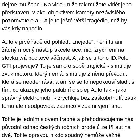
dejme mu šanci. Na videu níže tak můžete vidět jeho
představení v akci objektivem kamery nezávislého
pozorovatele a... A je to ještě větší tragédie, než by
vás kdy napadlo.
Auto v prvé řadě od pohledu „nejede”, není tu ani
žádný mocný nástup akcelerace, nic, zrychlení na
stovku tvá pocitově věčnost. A jak se u toho ID.Polo
GTI projevuje? To je samo o sobě tragické - simuluje
zvuk motoru, který nemá, simuluje změnu převodu,
která se neodehrává, a ani se se to nepokouší sladit s
tím, co ukazuje jeho palubní displej. Auto tak - jako
správný elektromobil - zrychluje bez zaškobrtnutí, zvuk
tomu ale neodpovídá, zatímco vizuální vjem ano.
Tohle je jedním slovem trapné a přehodnocujeme náš
původní odhad českých ročních prodejů ze tří aut na
dvě. Tohle opravdu nikdo soudný nemůže vážně