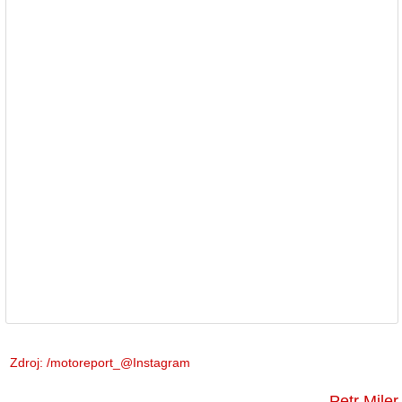
Zdroj:
/motoreport_@Instagram
Petr Miler