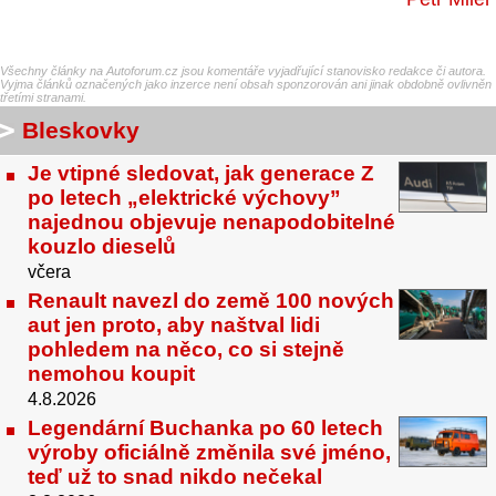
Všechny články na Autoforum.cz jsou komentáře vyjadřující stanovisko redakce či autora.
Vyjma článků označených jako inzerce není obsah sponzorován ani jinak obdobně ovlivněn
třetími stranami.
Bleskovky
Je vtipné sledovat, jak generace Z
po letech „elektrické výchovy”
najednou objevuje nenapodobitelné
kouzlo dieselů
včera
Renault navezl do země 100 nových
aut jen proto, aby naštval lidi
pohledem na něco, co si stejně
nemohou koupit
4.8.2026
Legendární Buchanka po 60 letech
výroby oficiálně změnila své jméno,
teď už to snad nikdo nečekal