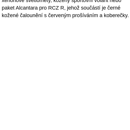
xenonové světlomety, kožený sportovní volant nebo
paket Alcantara pro RCZ R, jehož součástí je černé
kožené čalounění s červeným prošíváním a koberečky.