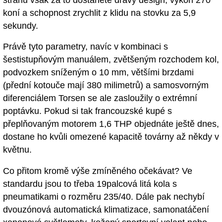
koní a schopnost zrychlit z klidu na stovku za 5,9
sekundy.
Právě tyto parametry, navíc v kombinaci s
šestistupňovým manuálem, zvětšeným rozchodem kol,
podvozkem sníženým o 10 mm, většími brzdami
(přední kotouče mají 380 milimetrů) a samosvorným
diferenciálem Torsen se ale zasloužily o extrémní
poptávku. Pokud si tak francouzské kupé s
přeplňovaným motorem 1,6 THP objednáte ještě dnes,
dostane ho kvůli omezené kapacitě továrny až někdy v
květnu.
Co přitom kromě výše zmíněného očekávat? Ve
standardu jsou to třeba 19palcová litá kola s
pneumatikami o rozměru 235/40. Dále pak nechybí
dvouzónová automatická klimatizace, samonatáčení