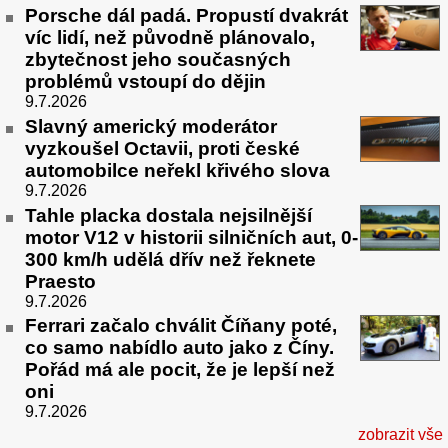
Porsche dál padá. Propustí dvakrát
víc lidí, než původně plánovalo,
zbytečnost jeho současných
problémů vstoupí do dějin
9.7.2026
Slavný americký moderátor
vyzkoušel Octavii, proti české
automobilce neřekl křivého slova
9.7.2026
Tahle placka dostala nejsilnější
motor V12 v historii silničních aut, 0-
300 km/h udělá dřív než řeknete
Praesto
9.7.2026
Ferrari začalo chválit Číňany poté,
co samo nabídlo auto jako z Číny.
Pořád má ale pocit, že je lepší než
oni
9.7.2026
zobrazit vše