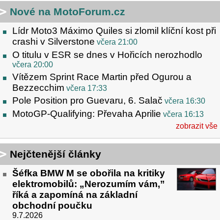
Nové na MotoForum.cz
Lídr Moto3 Máximo Quiles si zlomil klíční kost při
crashi v Silverstone
včera 21:00
O titulu v ESR se dnes v Hořicích nerozhodlo
včera 20:00
Vítězem Sprint Race Martin před Ogurou a
Bezzecchim
včera 17:33
Pole Position pro Guevaru, 6. Salač
včera 16:30
MotoGP-Qualifying: Převaha Aprilie
včera 16:13
zobrazit vše
Nejčtenější články
Šéfka BMW M se obořila na kritiky
elektromobilů: „Nerozumím vám,”
říká a zapomíná na základní
obchodní poučku
9.7.2026