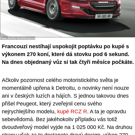
Foto: Archiv Autoforum.cz
Francouzi nestíhají uspokojit poptávku po kupé s
výkonem 270 koní, které dá stovku pod 6 sekund.
Na dnes objednaný vůz si tak čtyři měsíce počkáte.
Ačkoliv pozornost celého motoristického světa je
momentálně upřena k Detroitu, o novinky není nouze
ani v českých luzích a hájích. S jednou takovou dnes
přišel Peugeot, který zveřejnil cenu svého
nejrychlejšího modelu,
kupé RCZ R
. A ta je opravdu
sebevědomá. Bez jakéhokoliv příplatku vás totiž
dvoudveřový model vyjde na 1 025 000 Kč. Na druhou
stranu však za to dostanete dravý design, výkon 270