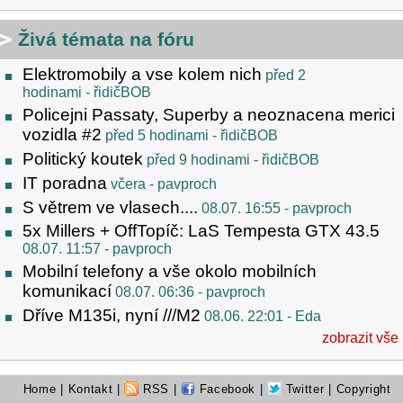
Živá témata na fóru
Elektromobily a vse kolem nich
před 2
hodinami
- řidičBOB
Policejni Passaty, Superby a neoznacena merici
vozidla #2
před 5 hodinami
- řidičBOB
Politický koutek
před 9 hodinami
- řidičBOB
IT poradna
včera
- pavproch
S větrem ve vlasech....
08.07. 16:55
- pavproch
5x Millers + OffTopíč: LaS Tempesta GTX 43.5
08.07. 11:57
- pavproch
Mobilní telefony a vše okolo mobilních
komunikací
08.07. 06:36
- pavproch
Dříve M135i, nyní ///M2
08.06. 22:01
- Eda
zobrazit vše
Home
|
Kontakt
|
RSS
|
Facebook
|
Twitter
| Copyright