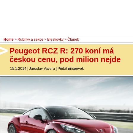
- Ostatní
Diskuzní fórum
Sledujte nás!
Home
>
Rubriky a sekce
>
Bleskovky
> Článek
Peugeot RCZ R: 270 koní má
českou cenu, pod milion nejde
15.1.2014
|
Jaroslav Vavera
|
Přidat příspěvek