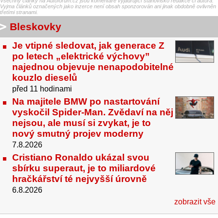
Všechny články na Autoforum.cz jsou komentáře vyjadřující stanovisko redakce či autora.
Vyjma článků označených jako inzerce není obsah sponzorován ani jinak obdobně ovlivněn
třetími stranami.
Bleskovky
Je vtipné sledovat, jak generace Z
po letech „elektrické výchovy”
najednou objevuje nenapodobitelné
kouzlo dieselů
před 11 hodinami
Na majitele BMW po nastartování
vyskočil Spider-Man. Zvědaví na něj
nejsou, ale musí si zvykat, je to
nový smutný projev moderny
7.8.2026
Cristiano Ronaldo ukázal svou
sbírku superaut, je to miliardové
hračkářství té nejvyšší úrovně
6.8.2026
zobrazit vše