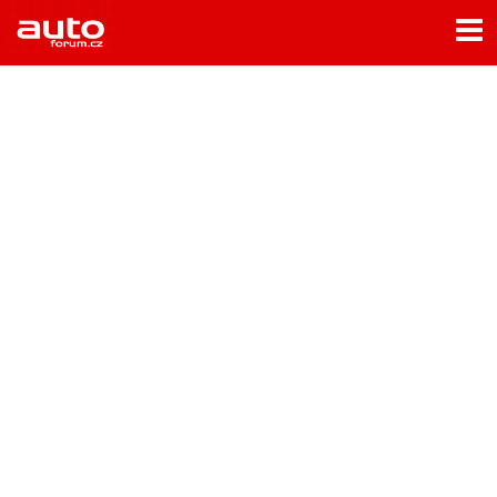
Menu
Home
Rubriky
- Testy aut
- Jízdní dojmy a další testy
- Bleskovky
- Představení
- Fascinace a historie
- Život řidiče
- Tuning
- Technika
- Zajímavosti