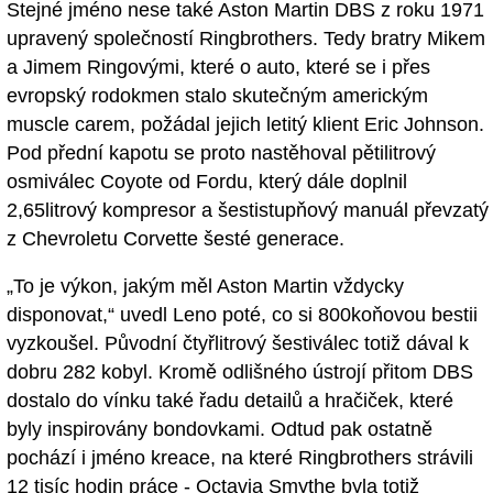
Stejné jméno nese také Aston Martin DBS z roku 1971
upravený společností Ringbrothers. Tedy bratry Mikem
a Jimem Ringovými, které o auto, které se i přes
evropský rodokmen stalo skutečným americkým
muscle carem, požádal jejich letitý klient Eric Johnson.
Pod přední kapotu se proto nastěhoval pětilitrový
osmiválec Coyote od Fordu, který dále doplnil
2,65litrový kompresor a šestistupňový manuál převzatý
z Chevroletu Corvette šesté generace.
„To je výkon, jakým měl Aston Martin vždycky
disponovat,“ uvedl Leno poté, co si 800koňovou bestii
vyzkoušel. Původní čtyřlitrový šestiválec totiž dával k
dobru 282 kobyl. Kromě odlišného ústrojí přitom DBS
dostalo do vínku také řadu detailů a hračiček, které
byly inspirovány bondovkami. Odtud pak ostatně
pochází i jméno kreace, na které Ringbrothers strávili
12 tisíc hodin práce - Octavia Smythe byla totiž