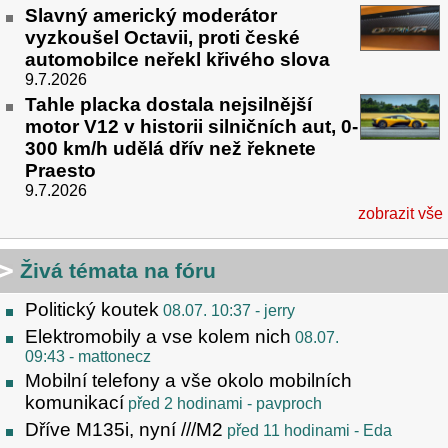
Slavný americký moderátor
vyzkoušel Octavii, proti české
automobilce neřekl křivého slova
9.7.2026
Tahle placka dostala nejsilnější
motor V12 v historii silničních aut, 0-
300 km/h udělá dřív než řeknete
Praesto
9.7.2026
zobrazit vše
Živá témata na fóru
Politický koutek
08.07. 10:37
- jerry
Elektromobily a vse kolem nich
08.07.
09:43
- mattonecz
Mobilní telefony a vše okolo mobilních
komunikací
před 2 hodinami
- pavproch
Dříve M135i, nyní ///M2
před 11 hodinami
- Eda