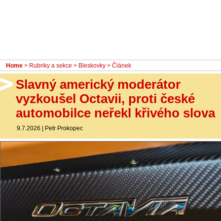
- Ostatní
Diskuzní fórum
Sledujte nás!
Home
>
Rubriky a sekce
>
Bleskovky
> Článek
Slavný americký moderátor
vyzkoušel Octavii, proti české
automobilce neřekl křivého slova
9.7.2026
|
Petr Prokopec