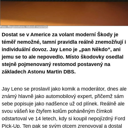
Foto: Ringbrothers, tiskové materiály
Dostat se v Americe za volant moderní Škody je
téměř nemožné, tamní pravidla reálně znemožňují i
individuální dovoz. Jay Leno je „pan Někdo”, ani
jemu se to ale nepovedlo. Místo škodovky osedlal
stejně pojmenovaný restomod postavený na
základech Astonu Martin DBS.
Jay Leno se proslavil jako komik a moderátor, dnes ale
známý hlavně jako automobilový expert, přičemž sám
sebe popisuje jako nadšence už od plínek. Reálně ale
svou vášeň ke čtyřem kolům poháněným čímkoli
odstartoval ve 14 letech, kdy si koupil nepojízdný Ford
Pick-Up. Ten pak se svým otcem zrenovoval a dostal