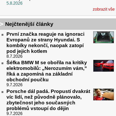
5.8.2026
zobrazit vše
Nejčtenější články
První značka reaguje na ignoraci
Evropanů ze strany Hyundai. S
kombíky nekončí, naopak zatopí
pod jejich kotlem
8.7.2026
Šéfka BMW M se obořila na kritiky
elektromobilů: „Nerozumím vám,”
říká a zapomíná na základní
obchodní poučku
9.7.2026
Porsche dál padá. Propustí dvakrát
víc lidí, než původně plánovalo,
zbytečnost jeho současných
problémů vstoupí do dějin
9.7.2026