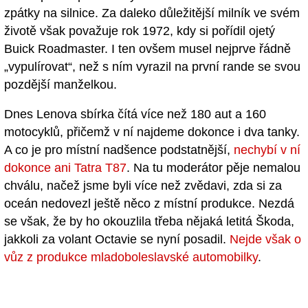
zpátky na silnice. Za daleko důležitější milník ve svém
životě však považuje rok 1972, kdy si pořídil ojetý
Buick Roadmaster. I ten ovšem musel nejprve řádně
„vypulírovat“, než s ním vyrazil na první rande se svou
pozdější manželkou.
Dnes Lenova sbírka čítá více než 180 aut a 160
motocyklů, přičemž v ní najdeme dokonce i dva tanky.
A co je pro místní nadšence podstatnější,
nechybí v ní
dokonce ani Tatra T87
. Na tu moderátor pěje nemalou
chválu, načež jsme byli více než zvědavi, zda si za
oceán nedovezl ještě něco z místní produkce. Nezdá
se však, že by ho okouzlila třeba nějaká letitá Škoda,
jakkoli za volant Octavie se nyní posadil.
Nejde však o
vůz z produkce mladoboleslavské automobilky
.