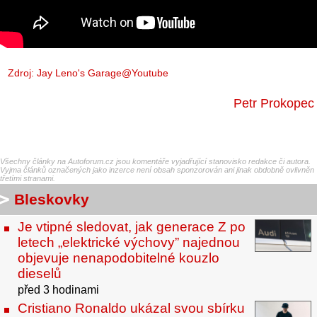
Zdroj:
Jay Leno's Garage@Youtube
Petr Prokopec
Všechny články na Autoforum.cz jsou komentáře vyjadřující stanovisko redakce či autora.
Vyjma článků označených jako inzerce není obsah sponzorován ani jinak obdobně ovlivněn
třetími stranami.
Bleskovky
Je vtipné sledovat, jak generace Z po
letech „elektrické výchovy” najednou
objevuje nenapodobitelné kouzlo
dieselů
před 3 hodinami
Cristiano Ronaldo ukázal svou sbírku