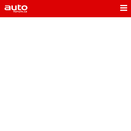
Menu
Home
Rubriky
- Testy aut
- Jízdní dojmy a další testy
- Bleskovky
- Představení
- Fascinace a historie
- Život řidiče
- Tuning
- Technika
- Zajímavosti