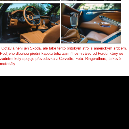
Octavia není jen Škoda, ale také tento britským stroj s americkým srdcem.
Pod jeho dlouhou přední kapotu totiž zamířil osmiválec od Fordu, který se
zadními koly spojuje převodovka z Corvette. Foto: Ringbrothers, tiskové
materiály