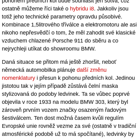
pohonem předních kol bude souhlasit jen sotva, což
ostatně můžeme říci také o
hybridu i8
. Jakkoliv jsou
totiž jeho technické parametry opravdu působivé.
Kombinace 1,5litrového tříválce a elektromotoru ale asi
nikoho nepřesvědčí o tom, že měl zahodit své klasické
vzduchem chlazené Porsche 911 do sběru a co
nejrychleji utíkat do showroomu BMW.
Daná situace se přitom má ještě zhoršit, neboť
německá automobilka plánuje
další změnu
nomenklatury
i přesun k pohonu předních kol. Jedinou
jistotou tak v jejím případě zůstává čelní maska
stylizovaná do podoby ledvinek. Ta se vůbec poprvé
objevila v roce 1933 na modelu BMW 303, který byl
zároveň prvním vozem značky osazeným řadovým
šestiválcem. Ten dost možná časem kvůli regulím
Evropské unie rovněž vezme za své (ostatně v tradiční
atmosférické podobě už to má spočítané), ledvinky by