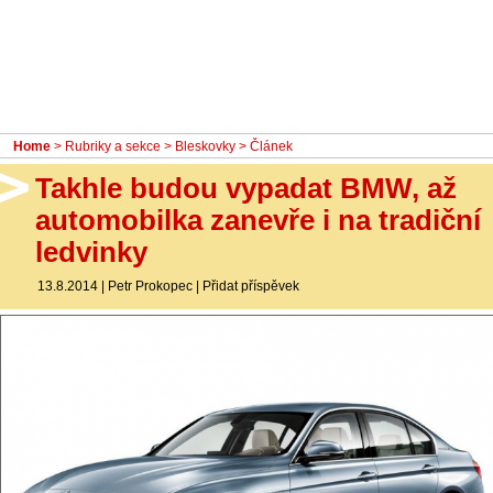
- Ostatní
Diskuzní fórum
Sledujte nás!
Home
>
Rubriky a sekce
>
Bleskovky
> Článek
Takhle budou vypadat BMW, až
automobilka zanevře i na tradiční
ledvinky
13.8.2014
|
Petr Prokopec
|
Přidat příspěvek