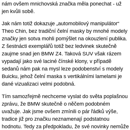
nám ovšem mnichovská značka měla ponechat - už
jen kvůli sobě.
Jak nám totiž dokazuje „automobilový manipulátor“
Theo Chin, bez tradiční čelní masky by mnohé modely
značky jen sotva mohli pomýšlet na okouzlení publika.
Z šestnácti exemplářů totiž bez ledvinek skutečně
zaujme snad jen BMW Z4. Taková SUV však rázem
vypadají jako své laciné čínské klony, v případě
sedanů nám pak na mysl leze podobenství s modely
Buicku, jehož čelní maska s vertikálními lamelami je
dané vizualizaci velmi podobná.
Tím samozřejmě nechceme vyslat do světa poplašnou
zprávu, že BMW skutečně o něčem podobném
uvažuje. Jak jsme ovšem zmínili o pár řádků výše,
tradice již pro značku neznamenají podstatnou
hodnotu. Tedy za předpokladu, že své novinky nemůže