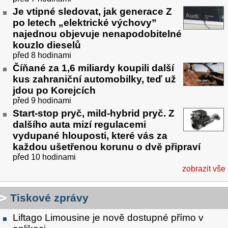
Je vtipné sledovat, jak generace Z
po letech „elektrické výchovy”
najednou objevuje nenapodobitelné
kouzlo dieselů
před 8 hodinami
Číňané za 1,6 miliardy koupili další
kus zahraniční automobilky, teď už
jdou po Korejcích
před 9 hodinami
Start-stop pryč, mild-hybrid pryč. Z
dalšího auta mizí regulacemi
vydupané hlouposti, které vás za
každou ušetřenou korunu o dvě připraví
před 10 hodinami
zobrazit vše
Tiskové zprávy
Liftago Limousine je nově dostupné přímo v