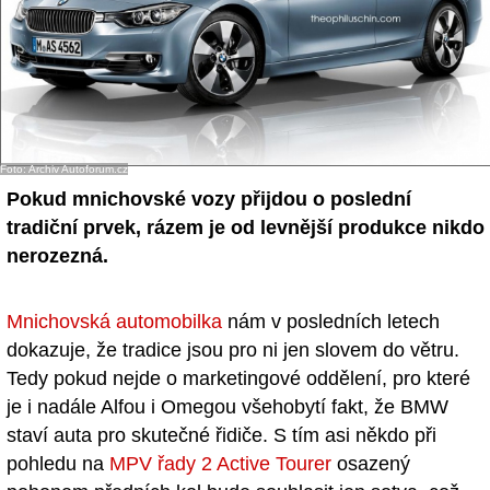
Foto: Archiv Autoforum.cz
Pokud mnichovské vozy přijdou o poslední
tradiční prvek, rázem je od levnější produkce nikdo
nerozezná.
Mnichovská automobilka
nám v posledních letech
dokazuje, že tradice jsou pro ni jen slovem do větru.
Tedy pokud nejde o marketingové oddělení, pro které
je i nadále Alfou i Omegou všehobytí fakt, že BMW
staví auta pro skutečné řidiče. S tím asi někdo při
pohledu na
MPV řady 2 Active Tourer
osazený