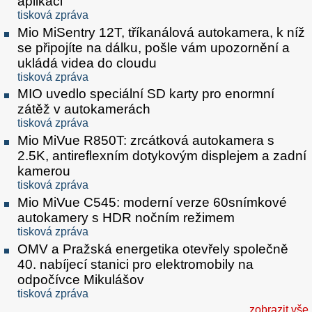
aplikaci
tisková zpráva
Mio MiSentry 12T, tříkanálová autokamera, k níž
se připojíte na dálku, pošle vám upozornění a
ukládá videa do cloudu
tisková zpráva
MIO uvedlo speciální SD karty pro enormní
zátěž v autokamerách
tisková zpráva
Mio MiVue R850T: zrcátková autokamera s
2.5K, antireflexním dotykovým displejem a zadní
kamerou
tisková zpráva
Mio MiVue C545: moderní verze 60snímkové
autokamery s HDR nočním režimem
tisková zpráva
OMV a Pražská energetika otevřely společně
40. nabíjecí stanici pro elektromobily na
odpočívce Mikulášov
tisková zpráva
zobrazit vše