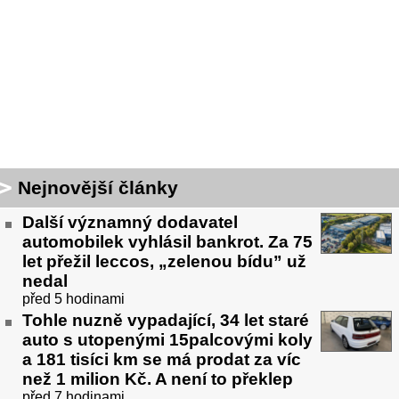
Nejnovější články
Další významný dodavatel
automobilek vyhlásil bankrot. Za 75
let přežil leccos, „zelenou bídu” už
nedal
před 5 hodinami
Tohle nuzně vypadající, 34 let staré
auto s utopenými 15palcovými koly
a 181 tisíci km se má prodat za víc
než 1 milion Kč. A není to překlep
před 7 hodinami