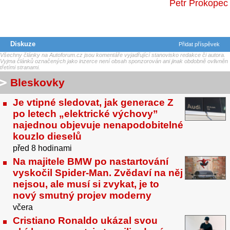
Petr Prokopec
Diskuze
Přidat příspěvek
Všechny články na Autoforum.cz jsou komentáře vyjadřující stanovisko redakce či autora.
Vyjma článků označených jako inzerce není obsah sponzorován ani jinak obdobně ovlivněn
třetími stranami.
Bleskovky
Je vtipné sledovat, jak generace Z
po letech „elektrické výchovy”
najednou objevuje nenapodobitelné
kouzlo dieselů
před 8 hodinami
Na majitele BMW po nastartování
vyskočil Spider-Man. Zvědaví na něj
nejsou, ale musí si zvykat, je to
nový smutný projev moderny
včera
Cristiano Ronaldo ukázal svou