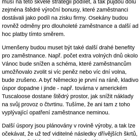
musí na této skvělé strategii podílet, a tak půjdou dolů
zejména štědré výroční bonusy, které zaměstnanci
dostávali jako podíl na zisku firmy. Osekány budou
rovněž odměny pro dlouholeté zaměstnance a další ad
hoc platby tímto směrem.
Umenšeny budou muset být také další drahé benefity
pro zaměstnance. Např. počet extra volných dnů okolo
Vánoc bude snížen a schéma, které zaměstnancům
umožňovalo zvolit si víc peněz nebo víc dní volna,
bude zrušeno. A byť Německo je první na ráně, kladivo
úspor dopadne i jinde - např. továrna v americkém
Tuscaloose dostane štědrý prostor, jak snížit náklady
na svůj provoz o čtvrtinu. Tušíme, že ani tam z toho
vyplývající opatření zaměstnance neminou.
Další úspory jsou plánovány v rovině výroby, a tak lze
očekávat, že už teď viditelné následky dřívějších škrtů,