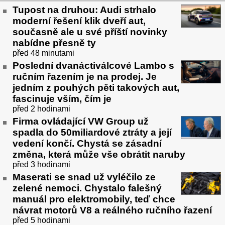
Tupost na druhou: Audi strhalo
moderní řešení klik dveří aut,
současně ale u své příští novinky
nabídne přesně ty
před 48 minutami
Poslední dvanáctiválcové Lambo s
ručním řazením je na prodej. Je
jedním z pouhých pěti takových aut,
fascinuje vším, čím je
před 2 hodinami
Firma ovládající VW Group už
spadla do 50miliardové ztráty a její
vedení končí. Chystá se zásadní
změna, která může vše obrátit naruby
před 3 hodinami
Maserati se snad už vyléčilo ze
zelené nemoci. Chystalo falešný
manuál pro elektromobily, teď chce
návrat motorů V8 a reálného ručního řazení
před 5 hodinami