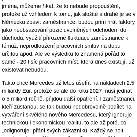
jména, můžeme říkat, že to nebude propouštění,
protože už vzhledem k tomu, jak složité a drahé je se v
Německu zbavit zaměstnance, budou prim hrát faktory
jako neobsazování pozic uvolněných odchodem do
důchodu, využití přirozené fluktuace zaměstnance k
témuž, neprodloužení pracovních smluv na dobu
určitou apod. Ale ve výsledku to znamená pořád to
samé - 20 tisíc pracovních míst, která dnes existují, už
existovat nebudou.
Takto chce Mercedes už letos ušetřit na nákladech 2,5
miliardy Eur, protože se ale do roku 2027 musí jednat
o 5 miliard ročně, přijdou další opatření. I zaměstnanci,
kteří zůstanou, se tak budou nedobrovolně podílet na
vytváření skvělého nového Mercedesu, který ignoruje
technickou i ekonomickou realitu, to ale až poté, co
„odignoruje” přání svých zákazníků. Každý se holt