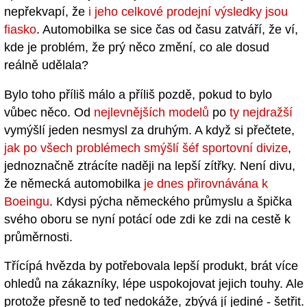
nepřekvapí, že
i jeho celkové prodejní výsledky jsou
fiasko
. Automobilka se sice čas od času zatváří, že ví,
kde je problém, že prý něco změní, co ale dosud
reálně udělala?
Bylo toho příliš málo a příliš pozdě, pokud to bylo
vůbec něco. Od
nejlevnějších modelů
po
ty nejdražší
vymýšlí jeden nesmysl za druhým. A když si přečtete,
jak po všech problémech smýšlí šéf sportovní divize
,
jednoznačně ztrácíte naději na lepší zítřky. Není divu,
že německá automobilka
je dnes přirovnávána k
Boeingu
. Kdysi pýcha německého průmyslu a špička
svého oboru se nyní potácí ode zdi ke zdi na cestě k
průměrnosti.
Třícípá hvězda by potřebovala lepší produkt, brát více
ohledů na zákazníky, lépe uspokojovat jejich touhy. Ale
protože přesně to teď nedokáže, zbývá jí jediné - šetřit.