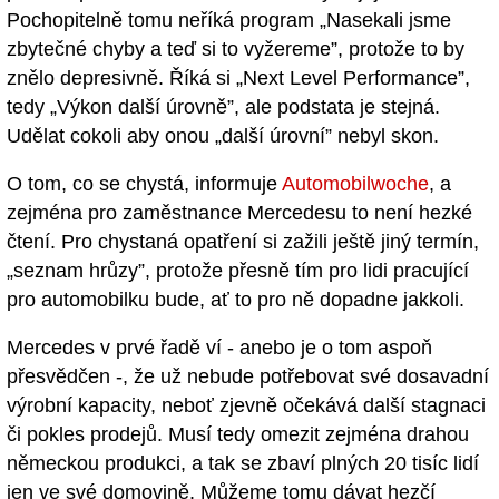
Pochopitelně tomu neříká program „Nasekali jsme
zbytečné chyby a teď si to vyžereme”, protože to by
znělo depresivně. Říká si „Next Level Performance”,
tedy „Výkon další úrovně”, ale podstata je stejná.
Udělat cokoli aby onou „další úrovní” nebyl skon.
O tom, co se chystá, informuje
Automobilwoche
, a
zejména pro zaměstnance Mercedesu to není hezké
čtení. Pro chystaná opatření si zažili ještě jiný termín,
„seznam hrůzy”, protože přesně tím pro lidi pracující
pro automobilku bude, ať to pro ně dopadne jakkoli.
Mercedes v prvé řadě ví - anebo je o tom aspoň
přesvědčen -, že už nebude potřebovat své dosavadní
výrobní kapacity, neboť zjevně očekává další stagnaci
či pokles prodejů. Musí tedy omezit zejména drahou
německou produkci, a tak se zbaví plných 20 tisíc lidí
jen ve své domovině. Můžeme tomu dávat hezčí