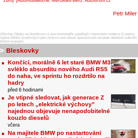
Zdroj: [
Automobilwoche
, Mercedes-Benz, Autoforum.cz
Petr Miler
Všechny články na Autoforum.cz jsou komentáře vyjadřující stanovisko redakce či autora.
Vyjma článků označených jako inzerce není obsah sponzorován ani jinak obdobně ovlivněn
třetími stranami.
Bleskovky
Končící, morálně 6 let staré BMW M3
svléklo absurditu nového Audi RS5
do naha, ve sprintu ho rozdrtilo na
hadry
před 6 hodinami
Je vtipné sledovat, jak generace Z
po letech „elektrické výchovy”
najednou objevuje nenapodobitelné
kouzlo dieselů
včera
Na majitele BMW po nastartování