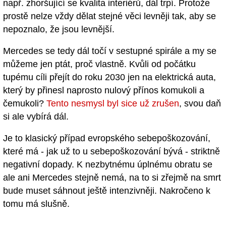
např. zhoršující se kvalita interiérů, dál trpí. Protože
prostě nelze vždy dělat stejné věci levněji tak, aby se
nepoznalo, že jsou levnější.
Mercedes se tedy dál točí v sestupné spirále a my se
můžeme jen ptát, proč vlastně. Kvůli od počátku
tupému cíli přejít do roku 2030 jen na elektrická auta,
který by přinesl naprosto nulový přínos komukoli a
čemukoli?
Tento nesmysl byl sice už zrušen
, svou daň
si ale vybírá dál.
Je to klasický případ evropského sebepoškozování,
které má - jak už to u sebepoškozování bývá - striktně
negativní dopady. K nezbytnému úplnému obratu se
ale ani Mercedes stejně nemá, na to si zřejmě na smrt
bude muset sáhnout ještě intenzivněji. Nakročeno k
tomu má slušně.