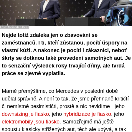
- Ostatní
Diskuzní fórum
Foto: Mercedes-Benz
Sledujte nás!
Nejde totiž zdaleka jen o zbavování se
zaměstnanců. I ti, kteří zůstanou, pocítí úspory na
vlastní kůži. A nakonec je pocítí i zákazníci, neboť
škrty se dotknou také provedení samotných aut. Je
to senzační výsledek roky trvající dřiny, ale tvrdá
práce se zjevně vyplatila.
Marně přemýšlíme, co Mercedes v poslední době
udělal správně. A není to tak, že jsme přehnaně kritičtí
či nemístně pesimističtí, prostě a nic nevidíme - jeho
downsizing je fiasko
, jeho
hybridizace je fiasko
, jeho
elektromobily jsou fiasko
. Samozřejmě má ještě
spoustu klasicky střižených aut, těch ale ubývá, a tak