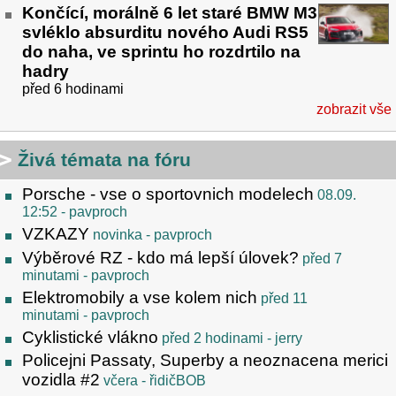
Končící, morálně 6 let staré BMW M3
svléklo absurditu nového Audi RS5
do naha, ve sprintu ho rozdrtilo na
hadry
před 6 hodinami
zobrazit vše
Živá témata na fóru
Porsche - vse o sportovnich modelech
08.09.
12:52
- pavproch
VZKAZY
novinka
- pavproch
Výběrové RZ - kdo má lepší úlovek?
před 7
minutami
- pavproch
Elektromobily a vse kolem nich
před 11
minutami
- pavproch
Cyklistické vlákno
před 2 hodinami
- jerry
Policejni Passaty, Superby a neoznacena merici
vozidla #2
včera
- řidičBOB