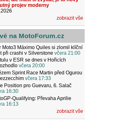
utný projev moderny
.2026
zobrazit vše
vé na MotoForum.cz
r Moto3 Máximo Quiles si zlomil klíční
t při crashi v Silverstone
včera 21:00
itulu v ESR se dnes v Hořicích
ozhodlo
včera 20:00
ězem Sprint Race Martin před Ogurou
Bezzecchim
včera 17:33
e Position pro Guevaru, 6. Salač
ra 16:30
oGP-Qualifying: Převaha Aprilie
ra 16:13
zobrazit vše