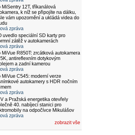
 MiSentry 12T, tříkanálová
okamera, k níž se připojíte na dálku,
le vám upozornění a ukládá videa do
udu
ková zpráva
 uvedlo speciální SD karty pro
rmní zátěž v autokamerách
ková zpráva
 MiVue R850T: zrcátková autokamera
.5K, antireflexním dotykovým
plejem a zadní kamerou
ková zpráva
 MiVue C545: moderní verze
snímkové autokamery s HDR nočním
žimem
ková zpráva
 a Pražská energetika otevřely
lečně 40. nabíjecí stanici pro
ktromobily na odpočívce Mikulášov
ková zpráva
zobrazit vše