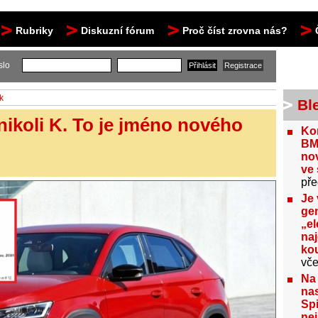
Rubriky
Diskuzní fórum
Proč číst zrovna nás?
slo
k
Bl
nikoli K. To je jméno nového
Kon
BM
no
ve 
pře
Je 
gen
„el
na
kou
vče
Na
nas
Spi
nej