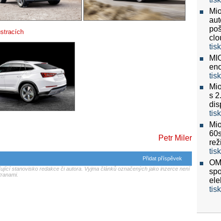
Mio
aut
poš
stracích
clo
tis
MIO
eno
tis
Mio
s 2
dis
tis
Mio
60
Petr Miler
re
tis
Přidat příspěvek
OMV
jící stanovisko redakce či autora. Vyjma článků označených jako inzerce není
spo
tranami.
ele
tis