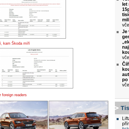
let
15p
tis
mil
vče
Je 
gen
„el
í, kam Škoda míří
na
kou
vče
Číň
kou
aut
po
vče
 foreign readers
Ti
Lif
pří
tis