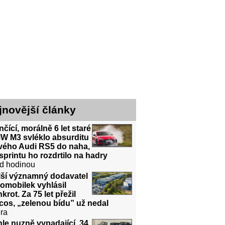
jnovější články
čící, morálně 6 let staré
W M3 svléklo absurditu
vého Audi RS5 do naha,
sprintu ho rozdrtilo na hadry
d hodinou
lší významný dodavatel
omobilek vyhlásil
krot. Za 75 let přežil
cos, „zelenou bídu” už nedal
ra
le nuzně vypadající, 34