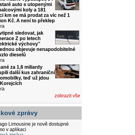
 staré auto s utopenými
alcovými koly a 181
íci km se má prodat za víc než 1
ion Kč. A není to překlep
ra
vtipné sledovat, jak
erace Z po letech
ektrické výchovy”
jednou objevuje nenapodobitelné
zlo dieselů
ra
ané za 1,6 miliardy
pili další kus zahraniční
omobilky, teď už jdou
 Korejcích
ra
zobrazit vše
skové zprávy
tago Limousine je nově dostupné
mo v aplikaci
ková zpráva