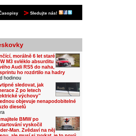
Časopisy
Sledujte nás!
eskovky
čící, morálně 6 let staré
W M3 svléklo absurditu
vého Audi RS5 do naha,
sprintu ho rozdrtilo na hadry
d hodinou
vtipné sledovat, jak
erace Z po letech
ektrické výchovy”
jednou objevuje nenapodobitelné
zlo dieselů
ra
 majitele BMW po
tartování vyskočil
der-Man. Zvědaví na něj
sou, ale musí si zvykat, je to nový