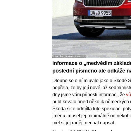
Foto: Archiv Autoforum.cz
Informace o „medvědím základu
poslední písmeno ale odkáže na
Dlouho se o ní mluvilo jako o Škodě 
popřela, že by její nové, až sedmimís
dny jsme vám přinesli informaci, že
vů
publikovalo hned několik německých 
Škoda sice odmítla tuto spekulaci potvrd
jménu, musel jej minimálně od někoho 
měl si jej raději nechat napsat.