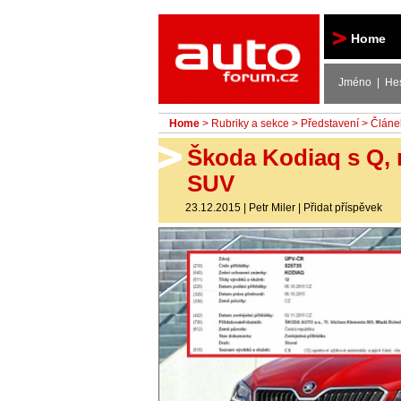
Autoforum
Home
Jméno | He
Home
>
Rubriky a sekce
>
Představení
> Článe
Škoda Kodiaq s Q, 
SUV
23.12.2015
|
Petr Miler
|
Přidat příspěvek