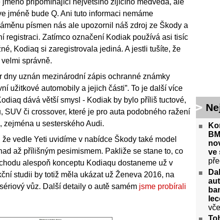
jméno připomínající největšího žijícího medvěda, ale
ve jméně bude Q. Ani tuto informaci nemáme
 záměnu písmen nás ale upozornil náš zdroj ze Škody a
ní registraci. Zatímco označení Kodiak používá asi tisíc
, Kodiaq si zaregistrovala jediná. A jestli tušíte, že
 velmi správně.
ár dny uznán mezinárodní zápis ochranné známky
 užitkové automobily a jejich části”. To je další více
diaq dává větší smysl - Kodiak by bylo příliš tuctové,
Ne
, SUV či crossover, které je pro auta podobného ražení
 zejména u sesterského Audi.
Kon
BM
, že vedle Yeti uvidíme v nabídce Škody také model
no
 snad až přílišným pesimismem. Pakliže se stane to, co
ve 
pře
íchodu alespoň konceptu Kodiaqu dostaneme už v
Da
ční studii by totiž měla ukázat už Ženeva 2016, na
aut
sériový vůz. Další detaily o autě samém
jsme probírali
ban
lec
vče
Toh