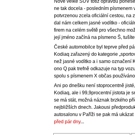
Nové velké SUV totiž opravdu ponese 
ne tak docela - posledním písmenem 
potvrzenou zcela oficiální cestou, na
dal nám celkem jasné vodítko - oficiál
firem na celém světě pro všechno možné
její jméno začíná na písmeno Š, tušíte
České automobilce byl teprve před p
Kodiaq zařazený do kategorie „sportovní
než jasné vodítko a i samo označení Ko
ono Q pak trefně odkazuje na typ vozu
spolu s písmenem X občas používáno,
Ani po dnešku není stoprocentně jisté
Kodiaq, ale i 99,9procentní jistota je
se má stát, možná náznak brzkého př
nejbližších dnech. Jakousi předproduk
autosalonu v Paříži se pak má ukázat 
před pár dny
...