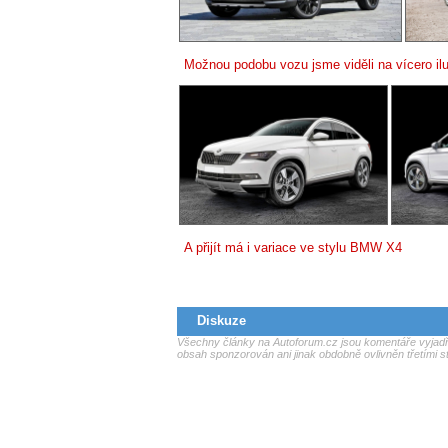
Možnou podobu vozu jsme viděli na vícero ilu
A přijít má i variace ve stylu BMW X4
Diskuze
Všechny články na Autoforum.cz jsou komentáře vyjadřu
obsah sponzorován ani jinak obdobně ovlivněn třetími s