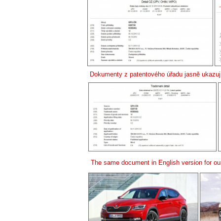
Dokumenty z patentového úřadu jasně ukazuj
The same document in English version for our