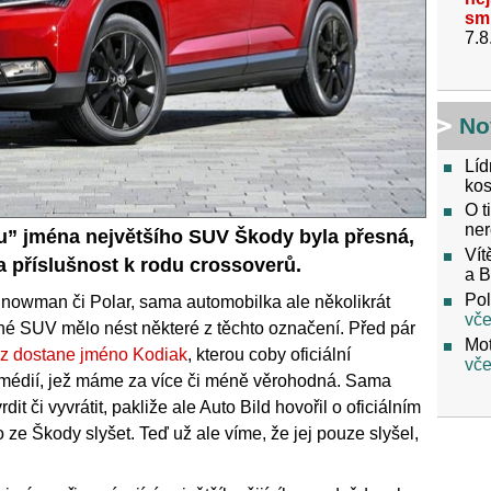
sm
7.8
No
Líd
kos
O t
ner
” jména největšího SUV Škody byla přesná,
Vít
 příslušnost k rodu crossoverů.
a 
Pol
Snowman či Polar, sama automobilka ale několikrát
vče
tné SUV mělo nést některé z těchto označení. Před pár
Mot
z dostane jméno Kodiak
, kterou coby oficiální
vče
médií, jež máme za více či méně věrohodná. Sama
it či vyvrátit, pakliže ale Auto Bild hovořil o oficiálním
ze Škody slyšet. Teď už ale víme, že jej pouze slyšel,