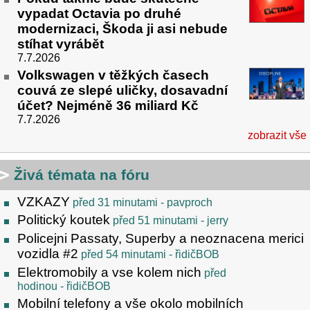
vypadat Octavia po druhé
modernizaci, Škoda ji asi nebude
stíhat vyrábět
7.7.2026
Volkswagen v těžkých časech
couvá ze slepé uličky, dosavadní
účet? Nejméně 36 miliard Kč
7.7.2026
zobrazit vše
Živá témata na fóru
VZKAZY
před 31 minutami
- pavproch
Politický koutek
před 51 minutami
- jerry
Policejni Passaty, Superby a neoznacena merici
vozidla #2
před 54 minutami
- řidičBOB
Elektromobily a vse kolem nich
před
hodinou
- řidičBOB
Mobilní telefony a vše okolo mobilních