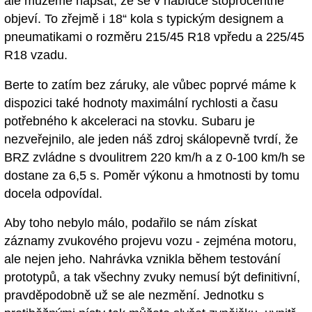
ale můžeme napsat, že se v nabídce stoprocentně
objeví. To zřejmě i 18“ kola s typickým designem a
pneumatikami o rozměru 215/45 R18 vpředu a 225/45
R18 vzadu.
Berte to zatím bez záruky, ale vůbec poprvé máme k
dispozici také hodnoty maximální rychlosti a času
potřebného k akceleraci na stovku. Subaru je
nezveřejnilo, ale jeden náš zdroj skálopevně tvrdí, že
BRZ zvládne s dvoulitrem 220 km/h a z 0-100 km/h se
dostane za 6,5 s. Poměr výkonu a hmotnosti by tomu
docela odpovídal.
Aby toho nebylo málo, podařilo se nám získat
záznamy zvukového projevu vozu - zejména motoru,
ale nejen jeho. Nahrávka vznikla během testování
prototypů, a tak všechny zvuky nemusí být definitivní,
pravděpodobně už se ale nezmění. Jednotku s