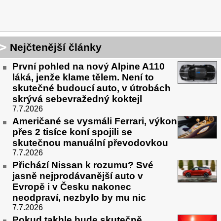
Nejčtenější články
První pohled na nový Alpine A110
láká, jenže klame tělem. Není to
skutečné budoucí auto, v útrobách
skrývá sebevražedný koktejl
7.7.2026
Američané se vysmáli Ferrari, výkon
přes 2 tisíce koní spojili se
skutečnou manuální převodovkou
7.7.2026
Přichází Nissan k rozumu? Své
jasně nejprodávanější auto v
Evropě i v Česku nakonec
neodpraví, nezbylo by mu nic
7.7.2026
Pokud takhle bude skutečně