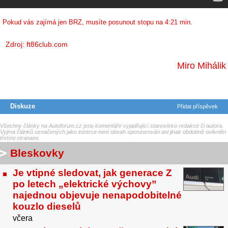
Pokud vás zajímá jen BRZ, musíte posunout stopu na 4:21 min.
Zdroj: ft86club.com
Miro Mihálik
Diskuze
Přidat příspěvek
Všechny články na Autoforum.cz jsou komentáře vyjadřující stanovisko redakce či autora.
Vyjma článků označených jako inzerce není obsah sponzorován ani jinak obdobně ovlivněn
třetími stranami.
Bleskovky
Je vtipné sledovat, jak generace Z
po letech „elektrické výchovy”
najednou objevuje nenapodobitelné
kouzlo dieselů
včera