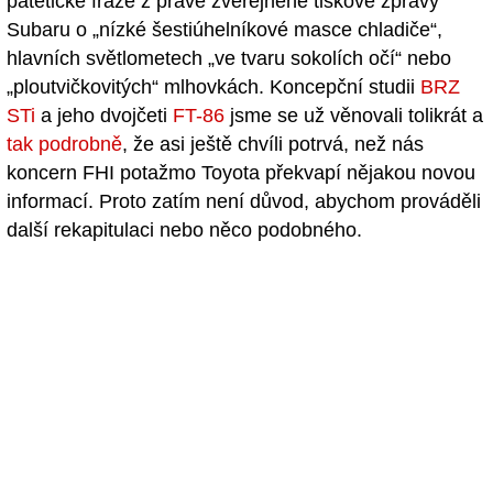
patetické fráze z právě zveřejněné tiskové zprávy
Subaru o „nízké šestiúhelníkové masce chladiče“,
hlavních světlometech „ve tvaru sokolích očí“ nebo
„ploutvičkovitých“ mlhovkách. Koncepční studii
BRZ
STi
a jeho dvojčeti
FT-86
jsme se už věnovali tolikrát a
tak podrobně
, že asi ještě chvíli potrvá, než nás
koncern FHI potažmo Toyota překvapí nějakou novou
informací. Proto zatím není důvod, abychom prováděli
další rekapitulaci nebo něco podobného.