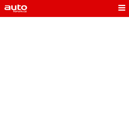
Menu
Home
Rubriky
- Testy aut
- Jízdní dojmy a další testy
- Bleskovky
- Představení
- Fascinace a historie
- Život řidiče
- Tuning
- Technika
- Zajímavosti