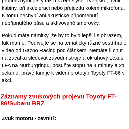
protiběžnými písty tak můžete slyšet zvnějšku, uvnitř
kabiny, při akceleraci nebo přejezdu kolem mikrofonu.
K tomu nechybí ani akustické připomenutí
nepřipnutého pásu a aktivované směrovky.
Pokud máte námitky, že by to bylo lepší i s obrazem,
tak máme. Podívejte se na tematicky různě sestříhané
video od Gazoo Racing pod článkem. Nemáte-li chuť
na začátku sledovat závodní stroje a okruhový Lexus
LFA na Nürburgringu, posuňte stopu na 4 minuty a 21
sekund, právě tam je k vidění prototyp Toyoty FT-86 v
akci.
Záznamy zvukových projevů Toyoty FT-
86/Subaru BRZ
Zvuk motoru - zevnitř: