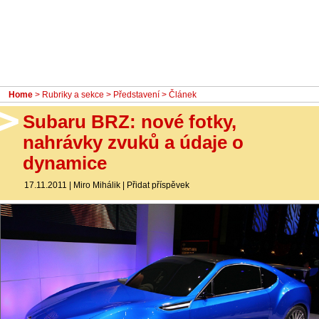
- Ostatní
Diskuzní fórum
Sledujte nás!
Home
>
Rubriky a sekce
>
Představení
> Článek
Subaru BRZ: nové fotky,
nahrávky zvuků a údaje o
dynamice
17.11.2011
|
Miro Mihálik
|
Přidat příspěvek