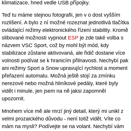
klimatizace, hned vedle USB přípojky.
Teď tu máme stejnou fotografii, jen v o dost vyšším
rozlišení. A bylo z ní možné rozeznat jednotlivá tlačítka
ovládající režimy elektronického řízení stability. Kromě
slibované možnosti vypnout
ESP
je zde také volba s
názvem VSC Sport, což by mohl být mód, kdy
stabilizace zůstane aktivovaná, ale řidič dostane více
volnosti podívat se k hranicím přilnavosti. Nechybí pak
ani režimy Sport a Snow upravující rychlost a moment
přeřazení automatu. Možná ještě stojí za zmínku
nerezové nebo možná hliníkové pedály, které byly
vidět i minule, jen jsem na ně jaksi zapomněl
upozornit.
Mnohem více mě ale mrzí jiný detail, který mi unikl z
velmi prozaického důvodu - není totiž vidět. Víte co
mám na mysli? Podívejte se na volant. Nechybí vám