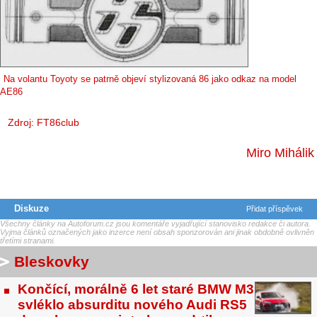
Na volantu Toyoty se patrně objeví stylizovaná 86 jako odkaz na model
AE86
Zdroj: FT86club
Miro Mihálik
Diskuze
Přidat příspěvek
Všechny články na Autoforum.cz jsou komentáře vyjadřující stanovisko redakce či autora.
Vyjma článků označených jako inzerce není obsah sponzorován ani jinak obdobně ovlivněn
třetími stranami.
Bleskovky
Končící, morálně 6 let staré BMW M3
svléklo absurditu nového Audi RS5