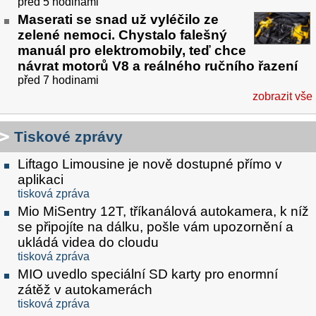
před 5 hodinami
Maserati se snad už vyléčilo ze
zelené nemoci. Chystalo falešný
manuál pro elektromobily, teď chce
návrat motorů V8 a reálného ručního řazení
před 7 hodinami
zobrazit vše
Tiskové zprávy
Liftago Limousine je nově dostupné přímo v
aplikaci
tisková zpráva
Mio MiSentry 12T, tříkanálová autokamera, k níž
se připojíte na dálku, pošle vám upozornění a
ukládá videa do cloudu
tisková zpráva
MIO uvedlo speciální SD karty pro enormní
zátěž v autokamerách
tisková zpráva