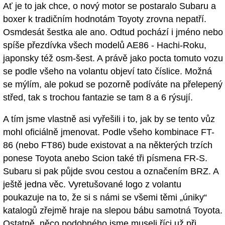
Ať je to jak chce, o nový motor se postaralo Subaru a
boxer k tradičním hodnotám Toyoty zrovna nepatří.
Osmdesát šestka ale ano. Odtud pochází i jméno nebo
spíše přezdívka všech modelů AE86 - Hachi-Roku,
japonsky též osm-šest. A právě jako pocta tomuto vozu
se podle všeho na volantu objeví tato číslice. Možná
se mýlím, ale pokud se pozorně podíváte na přelepený
střed, tak s trochou fantazie se tam 8 a 6 rýsují.
A tím jsme vlastně asi vyřešili i to, jak by se tento vůz
mohl oficiálně jmenovat. Podle všeho kombinace FT-
86 (nebo FT86) bude existovat a na některých trzích
ponese Toyota anebo Scion také tři písmena FR-S.
Subaru si pak půjde svou cestou a označením BRZ. A
ještě jedna věc. Vyretušované logo z volantu
poukazuje na to, že si s námi se všemi těmi „úniky“
katalogů zřejmě hraje na slepou bábu samotná Toyota.
Ostatně, něco podobného jsme museli říci už při