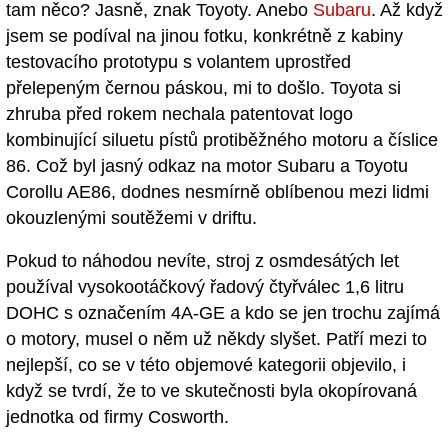
tam něco? Jasně, znak Toyoty. Anebo
Subaru
. Až když
jsem se podíval na jinou fotku, konkrétně z kabiny
testovacího prototypu s volantem uprostřed
přelepeným černou páskou, mi to došlo. Toyota si
zhruba před rokem nechala patentovat logo
kombinující siluetu pístů protiběžného motoru a číslice
86. Což byl jasný odkaz na motor Subaru a Toyotu
Corollu AE86, dodnes nesmírně oblíbenou mezi lidmi
okouzlenými soutěžemi v driftu.
Pokud to náhodou nevíte, stroj z osmdesátých let
používal vysokootáčkový řadový čtyřválec 1,6 litru
DOHC s označením 4A-GE a kdo se jen trochu zajímá
o motory, musel o něm už někdy slyšet. Patří mezi to
nejlepší, co se v této objemové kategorii objevilo, i
když se tvrdí, že to ve skutečnosti byla okopírovaná
jednotka od firmy Cosworth.