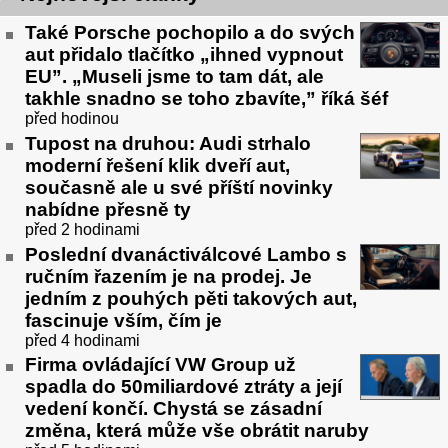
Také Porsche pochopilo a do svých
aut přidalo tlačítko „ihned vypnout
EU”. „Museli jsme to tam dát, ale
takhle snadno se toho zbavíte,” říká šéf
před hodinou
Tupost na druhou: Audi strhalo
moderní řešení klik dveří aut,
současně ale u své příští novinky
nabídne přesně ty
před 2 hodinami
Poslední dvanáctiválcové Lambo s
ručním řazením je na prodej. Je
jedním z pouhých pěti takových aut,
fascinuje vším, čím je
před 4 hodinami
Firma ovládající VW Group už
spadla do 50miliardové ztráty a její
vedení končí. Chystá se zásadní
změna, která může vše obrátit naruby