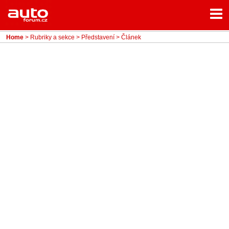
Menu
Home
Rubriky
Home
>
Rubriky a sekce
>
Představení
> Článek
- Testy aut
- Jízdní dojmy a další testy
- Bleskovky
- Představení
- Fascinace a historie
- Život řidiče
- Tuning
- Technika
- Zajímavosti