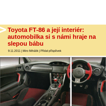
- Ostatní
Diskuzní fórum
Sledujte nás!
Toyota FT-86 a její interiér:
automobilka si s námi hraje na
slepou bábu
9.11.2011
|
Miro Mihálik
|
Přidat příspěvek