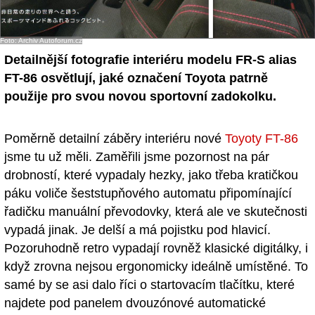
Foto: Archiv Autoforum.cz
Detailnější fotografie interiéru modelu FR-S alias
FT-86 osvětlují, jaké označení Toyota patrně
použije pro svou novou sportovní zadokolku.
Poměrně detailní záběry interiéru nové
Toyoty FT-86
jsme tu už měli. Zaměřili jsme pozornost na pár
drobností, které vypadaly hezky, jako třeba kratičkou
páku voliče šeststupňového automatu připomínající
řadičku manuální převodovky, která ale ve skutečnosti
vypadá jinak. Je delší a má pojistku pod hlavicí.
Pozoruhodně retro vypadají rovněž klasické digitálky, i
když zrovna nejsou ergonomicky ideálně umístěné. To
samé by se asi dalo říci o startovacím tlačítku, které
najdete pod panelem dvouzónové automatické