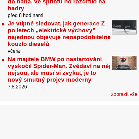
do naha, ve sprintu ho rozdrtilo na
hadry
před 8 hodinami
Je vtipné sledovat, jak generace Z
po letech „elektrické výchovy”
najednou objevuje nenapodobitelné
kouzlo dieselů
včera
Na majitele BMW po nastartování
vyskočil Spider-Man. Zvědaví na něj
nejsou, ale musí si zvykat, je to
nový smutný projev moderny
7.8.2026
zobrazit vše