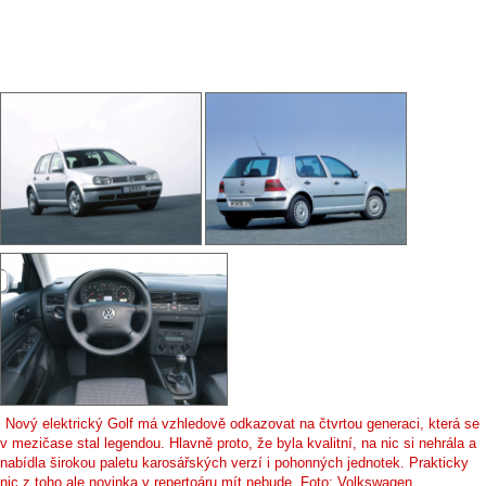
Nový elektrický Golf má vzhledově odkazovat na čtvrtou generaci, která se
v mezičase stal legendou. Hlavně proto, že byla kvalitní, na nic si nehrála a
nabídla širokou paletu karosářských verzí i pohonných jednotek. Prakticky
nic z toho ale novinka v repertoáru mít nebude. Foto: Volkswagen