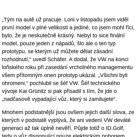
„Tým na autě už pracuje. Loni v listopadu jsem viděl
první model v plné velikosti a jediné, co jsem mohl říci,
bylo, že je neskutečně krásný. Nebyl to sice finální
model, pouze jeden z nápadů, šlo ale o ten typ
prototypu, se kterým už můžete dělat zásadní
rozhodnutí,“ uvedl Schäfer. A dodal, že VW na konci
loňského roku při zasedání vrcholného managementu
všem přítomným onen prototyp ukázal. „Všichni byli
ohromeni,“ pochlubil se šéf VW. Šéf technického
vývoje Kai Grünitz si pak přisadil s tím, že jde o
„nadčasově vypadající vůz, který si zamilujete“.
Mnohem podstatnější jsou ovšem jejich další slova, ze
kterých v podstatě vyplývá, že ani vedení VW deváté
generaci až tak úplně nevěří. Půjde totiž o ID.Golf,
tedy o vůz disponující pouze elektrickým pohonem.