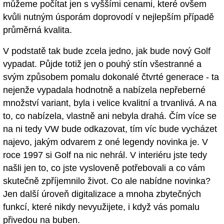
můžeme počítat jen s vyššími cenami, které ovšem
kvůli nutným úsporám doprovodí v nejlepším případě
průměrná kvalita.
V podstatě tak bude zcela jedno, jak bude nový Golf
vypadat. Půjde totiž jen o pouhý stín všestranné a
svým způsobem pomalu dokonalé čtvrté generace - ta
nejenže vypadala hodnotně a nabízela nepřeberné
množství variant, byla i velice kvalitní a trvanlivá. A na
to, co nabízela, vlastně ani nebyla drahá. Čím více se
na ni tedy VW bude odkazovat, tím víc bude vycházet
najevo, jakým odvarem z oné legendy novinka je. V
roce 1997 si Golf na nic nehrál. V interiéru jste tedy
našli jen to, co jste vysloveně potřebovali a co vám
skutečně zpříjemnilo život. Co ale nabídne novinka?
Jen další úroveň digitalizace a mnoha zbytečných
funkcí, které nikdy nevyužijete, i když vás pomalu
přivedou na buben.