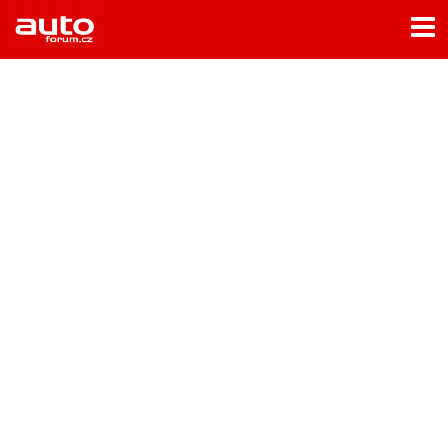
Menu
Home
Rubriky
- Testy aut
- Jízdní dojmy a další testy
- Bleskovky
- Představení
- Fascinace a historie
- Život řidiče
- Tuning
- Technika
- Zajímavosti