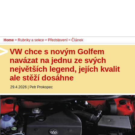
- Ostatní
Diskuzní fórum
Sledujte nás!
Home
>
Rubriky a sekce
>
Představení
> Článek
VW chce s novým Golfem
navázat na jednu ze svých
největších legend, jejích kvalit
ale stěží dosáhne
29.4.2026
|
Petr Prokopec