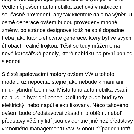
Vedle něj ovšem automobilka zachová v nabídce i
současné provedení, aby tak klientele dala na výběr. U
osmé generace ovšem budou provedeny mnohé
změny, po stránce designové totiž nejspíš dopadne
třeba jako kabriolet čtvrté generace, který byl ve svých
útrobách reálně trojkou. Těšit se tedy můžeme na
nové karosářské panely, které nabídku na první pohled
sjednotí.
S čistě spalovacími motory ovšem VW u tohoto
modelu už nepočítá, stejně jako nebude k mání ani
mild-hybridní technika. Místo toho automobilka vsadí
na plug-in hybridní pohon. Golf tedy bude buď ryze
elektrický, nebo napůl elektrifikovaný. Něco takového
ovšem bude představovat zásadní problém, neboť
představy většiny lidí jsou evidentně jiné než představy
vrcholného managementu VW. V obou případech totiž