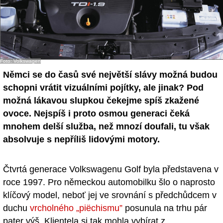
Foto: Volkswagen
Němci se do časů své největší slávy možná budou
schopni vrátit vizuálními pojítky, ale jinak? Pod
možná lákavou slupkou čekejme spíš zkažené
ovoce. Nejspíš i proto osmou generaci čeká
mnohem delší služba, než mnozí doufali, tu však
absolvuje s nepříliš lidovými motory.
Čtvrtá generace Volkswagenu Golf byla představena v
roce 1997. Pro německou automobilku šlo o naprosto
klíčový model, neboť jej ve srovnání s předchůdcem v
duchu
vrcholného „piëchismu”
posunula na trhu pár
pater výš. Klientela si tak mohla vybírat z