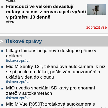
včera
Francouzi ve velkém devastují
radary u silnic, z provozu jich vyřadí
v průměru 13 denně
včera
zobrazit vše
Tiskové zprávy
Liftago Limousine je nově dostupné přímo v
aplikaci
tisková zpráva
Mio MiSentry 12T, tříkanálová autokamera, k níž
se připojíte na dálku, pošle vám upozornění a
ukládá videa do cloudu
tisková zpráva
MIO uvedlo speciální SD karty pro enormní
zátěž v autokamerách
tisková zpráva
Mio MiVue R850T: zrcátková autokamera s