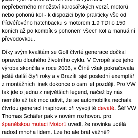
nepřeberného množství karosářských verzí, motorů
nebo pohonů kol - k dispozici bylo prakticky vše od
třídvéřového hatchbacku s motorem 1,9 TDI o 150
koních až po kombík s pohonem všech kol a manuální
převodovkou.
Díky svým kvalitám se Golf čtvrté generace dočkal
opravdu dlouhého životního cyklu. V Evropě sice jeho
výroba skončila v roce 2006, v Číně však pokračovala
ještě další čtyři roky a v Brazílii sjel poslední exemplář
z montážních linek dokonce o osm let později. Pro VW
tak jde o jednu z největších legend, načež by nás
nemělo až tak moc udivit, že se automobilka nechala
čtvrtou generací inspirovat při vývoji té
deváté
. Šéf VW
Thomas Schäfer pak v novém rozhovoru pro
španělskou mutaci Motor1
uvedl, že novinka udělá
radost mnoha lidem. Lze ho ale brát vážně?