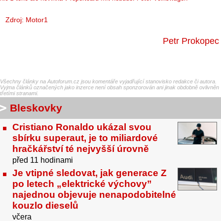
Zdroj:
Motor1
Petr Prokopec
Všechny články na Autoforum.cz jsou komentáře vyjadřující stanovisko redakce či autora.
Vyjma článků označených jako inzerce není obsah sponzorován ani jinak obdobně ovlivněn
třetími stranami.
Bleskovky
Cristiano Ronaldo ukázal svou
sbírku superaut, je to miliardové
hračkářství té nejvyšší úrovně
před 11 hodinami
Je vtipné sledovat, jak generace Z
po letech „elektrické výchovy”
najednou objevuje nenapodobitelné
kouzlo dieselů
včera