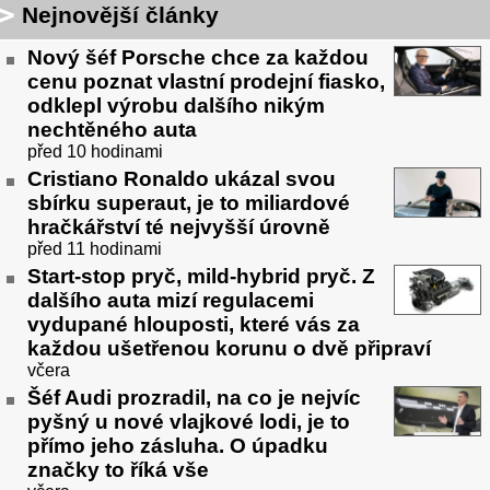
Nejnovější články
Nový šéf Porsche chce za každou
cenu poznat vlastní prodejní fiasko,
odklepl výrobu dalšího nikým
nechtěného auta
před 10 hodinami
Cristiano Ronaldo ukázal svou
sbírku superaut, je to miliardové
hračkářství té nejvyšší úrovně
před 11 hodinami
Start-stop pryč, mild-hybrid pryč. Z
dalšího auta mizí regulacemi
vydupané hlouposti, které vás za
každou ušetřenou korunu o dvě připraví
včera
Šéf Audi prozradil, na co je nejvíc
pyšný u nové vlajkové lodi, je to
přímo jeho zásluha. O úpadku
značky to říká vše