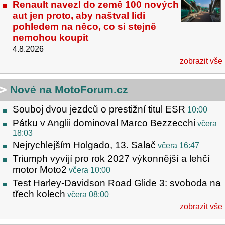
Renault navezl do země 100 nových
aut jen proto, aby naštval lidi
pohledem na něco, co si stejně
nemohou koupit
4.8.2026
zobrazit vše
Nové na MotoForum.cz
Souboj dvou jezdců o prestižní titul ESR
10:00
Pátku v Anglii dominoval Marco Bezzecchi
včera
18:03
Nejrychlejším Holgado, 13. Salač
včera 16:47
Triumph vyvíjí pro rok 2027 výkonnější a lehčí
motor Moto2
včera 10:00
Test Harley-Davidson Road Glide 3: svoboda na
třech kolech
včera 08:00
zobrazit vše