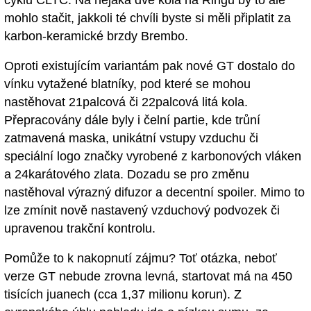
cyklu CLTC. Na nějaká dvě kola na Ringu by to ale
mohlo stačit, jakkoli té chvíli byste si měli připlatit za
karbon-keramické brzdy Brembo.
Oproti existujícím variantám pak nové GT dostalo do
vínku vytažené blatníky, pod které se mohou
nastěhovat 21palcová či 22palcová litá kola.
Přepracovány dále byly i čelní partie, kde trůní
zatmavená maska, unikátní vstupy vzduchu či
speciální logo značky vyrobené z karbonových vláken
a 24karátového zlata. Dozadu se pro změnu
nastěhoval výrazný difuzor a decentní spoiler. Mimo to
lze zmínit nově nastavený vzduchový podvozek či
upravenou trakční kontrolu.
Pomůže to k nakopnutí zájmu? Toť otázka, neboť
verze GT nebude zrovna levná, startovat má na 450
tisících juanech (cca 1,37 milionu korun). Z