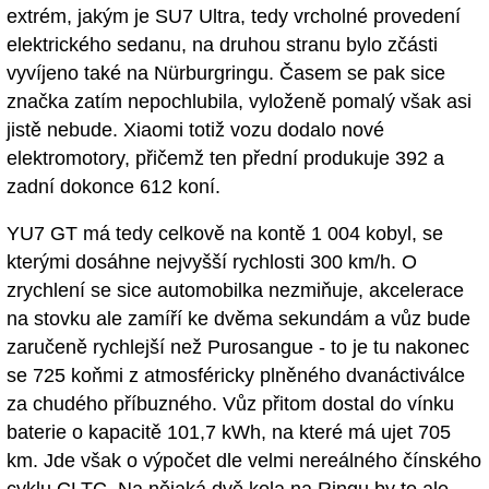
extrém, jakým je SU7 Ultra, tedy vrcholné provedení
elektrického sedanu, na druhou stranu bylo zčásti
vyvíjeno také na Nürburgringu. Časem se pak sice
značka zatím nepochlubila, vyloženě pomalý však asi
jistě nebude. Xiaomi totiž vozu dodalo nové
elektromotory, přičemž ten přední produkuje 392 a
zadní dokonce 612 koní.
YU7 GT má tedy celkově na kontě 1 004 kobyl, se
kterými dosáhne nejvyšší rychlosti 300 km/h. O
zrychlení se sice automobilka nezmiňuje, akcelerace
na stovku ale zamíří ke dvěma sekundám a vůz bude
zaručeně rychlejší než Purosangue - to je tu nakonec
se 725 koňmi z atmosféricky plněného dvanáctiválce
za chudého příbuzného. Vůz přitom dostal do vínku
baterie o kapacitě 101,7 kWh, na které má ujet 705
km. Jde však o výpočet dle velmi nereálného čínského