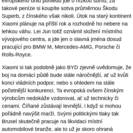
evropského úhlu pohledu jde o nízkou sumu, za
takové peníze si koupíte sotva průměrnou Škodu
Superb, z čínského však nikoli. Útok na starý kontinent
Xiaomi plánuje na příští rok a rozhodně ho nebere na
lehkou váhu. Lei Jun totiž oznámil složení místního
vývojového centra, a jde jen o slavná jména dosud
pracující pro BMW M, Mercedes-AMG, Porsche či
Rolls-Royce.
Xiaomi si tak podobně jako BYD zjevně uvědomuje, že
boj na domácí půdě bude stále náročnější, ať už kvůli
konci vládních podpor, nebo s ohledem na stále
početnější konkurenci. Ta evropská ovšem čínským
výrobcům nedokáže vzdorovat, ať už technicky či
cenami. Číňané zůstávají levnější, i když si mohou
pořádně navýšit marži. Svými politickými tlaky tak
Brusel skutečně pracuje na likvidaci místní
automobilové branže, ale to už je skoro ohraná