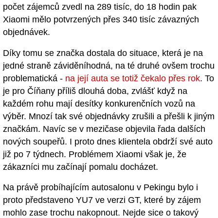
počet zájemců zvedl na 289 tisíc, do 18 hodin pak
Xiaomi mělo potvrzených přes 340 tisíc závazných
objednávek.
Díky tomu se značka dostala do situace, která je na
jedné straně záviděníhodná, na té druhé ovšem trochu
problematická -
na její auta se totiž čekalo přes rok
. To
je pro Číňany příliš dlouhá doba, zvlášť když na
každém rohu mají desítky konkurenčních vozů na
výběr. Mnozí tak své objednávky zrušili a přešli k jiným
značkám. Navíc se v mezičase objevila řada dalších
nových soupeřů. I proto dnes klientela obdrží své auto
již po 7 týdnech. Problémem Xiaomi však je, že
zákazníci mu začínají pomalu docházet.
Na právě probíhajícím autosalonu v Pekingu bylo i
proto představeno YU7 ve verzi GT, které by zájem
mohlo zase trochu nakopnout. Nejde sice o takový