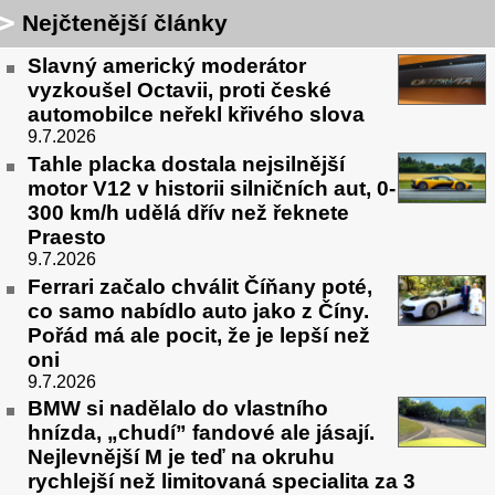
Nejčtenější články
Slavný americký moderátor
vyzkoušel Octavii, proti české
automobilce neřekl křivého slova
9.7.2026
Tahle placka dostala nejsilnější
motor V12 v historii silničních aut, 0-
300 km/h udělá dřív než řeknete
Praesto
9.7.2026
Ferrari začalo chválit Číňany poté,
co samo nabídlo auto jako z Číny.
Pořád má ale pocit, že je lepší než
oni
9.7.2026
BMW si nadělalo do vlastního
hnízda, „chudí” fandové ale jásají.
Nejlevnější M je teď na okruhu
rychlejší než limitovaná specialita za 3