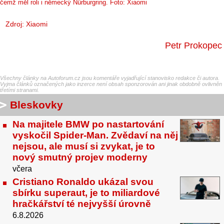
čemž měl roli i německý Nürburgring. Foto: Xiaomi
Zdroj: Xiaomi
Petr Prokopec
Všechny články na Autoforum.cz jsou komentáře vyjadřující stanovisko redakce či autora.
Vyjma článků označených jako inzerce není obsah sponzorován ani jinak obdobně ovlivněn
třetími stranami.
Bleskovky
Na majitele BMW po nastartování
vyskočil Spider-Man. Zvědaví na něj
nejsou, ale musí si zvykat, je to
nový smutný projev moderny
včera
Cristiano Ronaldo ukázal svou
sbírku superaut, je to miliardové
hračkářství té nejvyšší úrovně
6.8.2026