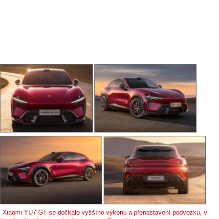
Xiaomi YU7 GT se dočkalo vyššího výkonu a přenastavení podvozku, v