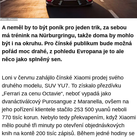
- Ostatní
Foto: Xiaomi
Diskuzní fórum
A neměl by to být poník pro jeden trik, za sebou
Sledujte nás!
má trénink na Nürburgringu, takže doma by mohlo
být i na okruhu. Pro čínské publikum bude možná
pořád moc drahé, z pohledu Evropana je to ale
něco jako splněný sen.
Loni v červnu zahájilo čínské Xiaomi prodej svého
druhého modelu, SUV YU7. To získalo přezdívku
„Ferrari za cenu Octavie“, neboť vypadá jako
dvanáctiválcový Purosangue z Maranella, ovšem na
jeho pořízení klientele stačilo 253 500 yuanů neboli
770 tisíc korun. Nebylo tedy překvapením, když Xiaomi
mělo pouhé tři minuty po otevření objednávkových
knih na kontě 200 tisíc zápisů. Během jedné hodiny se