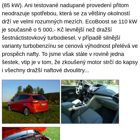
(85 kW). Ani testované nadupané provedení přitom
neodrazuje spotřebou, která se za většiny okolností
drží ve velmi rozumných mezích. EcoBoost se 110 kW
je současně o 5 000,- Kč levnější než dražší
šestnáctistovkový turbodiesel, v případě silnější
varianty turbobenzínu se cenová výhodnost přelévá ve
prospěch nafty. To jsme však stále v rovině jedna
šestek, vtip je v tom, že zkoušený motor strčí do kapsy
i všechny dražší naftové dvoulitry...