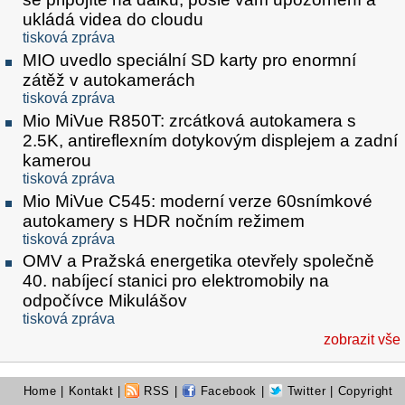
ukládá videa do cloudu
tisková zpráva
MIO uvedlo speciální SD karty pro enormní
zátěž v autokamerách
tisková zpráva
Mio MiVue R850T: zrcátková autokamera s
2.5K, antireflexním dotykovým displejem a zadní
kamerou
tisková zpráva
Mio MiVue C545: moderní verze 60snímkové
autokamery s HDR nočním režimem
tisková zpráva
OMV a Pražská energetika otevřely společně
40. nabíjecí stanici pro elektromobily na
odpočívce Mikulášov
tisková zpráva
zobrazit vše
Home
|
Kontakt
|
RSS
|
Facebook
|
Twitter
| Copyright