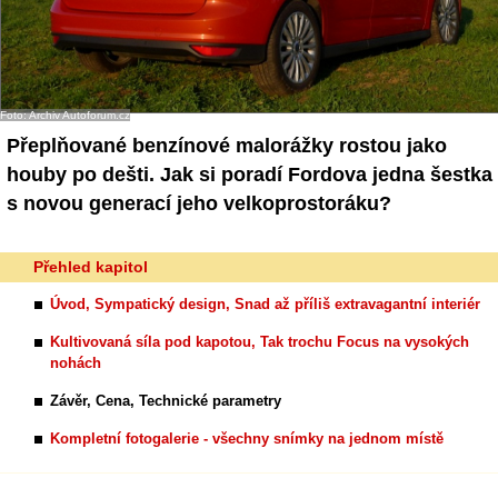
Foto: Archiv Autoforum.cz
Přeplňované benzínové malorážky rostou jako
houby po dešti. Jak si poradí Fordova jedna šestka
s novou generací jeho velkoprostoráku?
Přehled kapitol
Úvod, Sympatický design, Snad až příliš extravagantní interiér
Kultivovaná síla pod kapotou, Tak trochu Focus na vysokých
nohách
Závěr, Cena, Technické parametry
Kompletní fotogalerie - všechny snímky na jednom místě