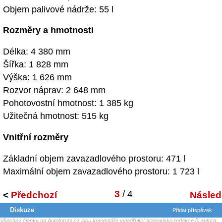
Objem palivové nádrže: 55 l
Rozměry a hmotnosti
Délka: 4 380 mm
Šířka: 1 828 mm
Výška: 1 626 mm
Rozvor náprav: 2 648 mm
Pohotovostní hmotnost: 1 385 kg
Užitečná hmotnost: 515 kg
Vnitřní rozměry
Základní objem zavazadlového prostoru: 471 l
Maximální objem zavazadlového prostoru: 1 723 l
3
/ 4
<
Předchozí
Následu
Diskuze
Přidat příspěvek
Všechny články na Autoforum.cz jsou komentáře vyjadřující stanovisko redakce či autora.