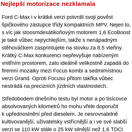
Nejlepší motorizace nezklamala
Ford C-Max i v krátké verzi potvrdil svoji pověst
špičkového zástupce třídy kompaktních MPV. Nejen to,
s víc jak stoosmdesátikoňovým motorem 1,6 EcoBoost
je také vůbec nejrychlejším, takže s nenápadným
stěhováčkem zasprintujete na stovku za 8,5 vteřiny.
Krátký C-Max konkurenci nepřevyšuje nabízeným
vnitřním prostorem, zato ideálně velikostně zapadá do
firemní mozaiky mezi Focus kombi a sedmimístnou
verzi Grand. Oproti Focusu přitom takřka vůbec
nestrádá na precizních jízdních vlastnostech.
Středobodem dnešního testu byl motor a po tisícovce
absolvovaných kilometrů ho mohu vřele doporučit
k upřednostnění před dieselem. Je nesrovnatelně
kultivovanější, uživatelsky vstřícnější a i ve své slabší
verzi se 110 kW stále o 25 kW silnější než 1,6 TDCi