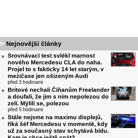
Nejnovější články
Srovnávací test svlékl marnost
nového Mercedesu CLA do naha.
Projel to s fakticky 14 let starým, v
mezičase jen ošizeným Audi
před 3 hodinami
Britové nechali Číňanům Freelander
a doufali, že jim s ním nepolezou do
zelí. Mýlili se, polezou
před 5 hodinami
Stále nejsme na maximu displejů,
říká šéf Mercedesu v momentě, kdy
už za současný stav schytává bídu.
Kam je chce ještě cpát?