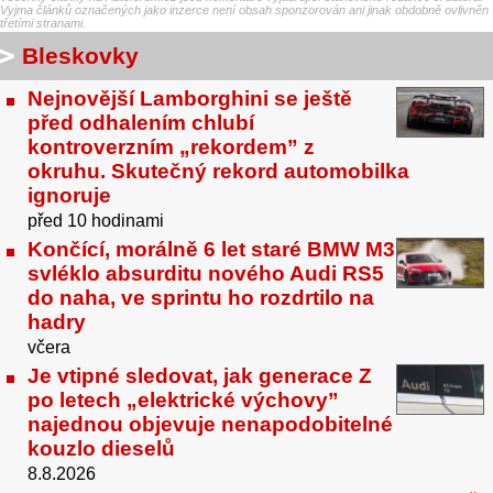
Vyjma článků označených jako inzerce není obsah sponzorován ani jinak obdobně ovlivněn
třetími stranami.
Bleskovky
Nejnovější Lamborghini se ještě
před odhalením chlubí
kontroverzním „rekordem” z
okruhu. Skutečný rekord automobilka
ignoruje
před 10 hodinami
Končící, morálně 6 let staré BMW M3
svléklo absurditu nového Audi RS5
do naha, ve sprintu ho rozdrtilo na
hadry
včera
Je vtipné sledovat, jak generace Z
po letech „elektrické výchovy”
najednou objevuje nenapodobitelné
kouzlo dieselů
8.8.2026