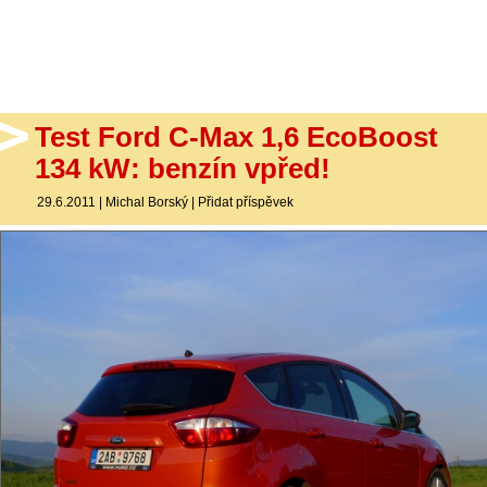
- Ostatní
Diskuzní fórum
Sledujte nás!
Test Ford C-Max 1,6 EcoBoost
134 kW: benzín vpřed!
29.6.2011
|
Michal Borský
|
Přidat příspěvek