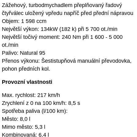
Zážehový, turbodmychadlem přeplňovaný řadový
čtyřválec uložený vpředu napříč před přední nápravou
Objem: 1 598 ccm
Největší výkon: 134kW (182 k) při 5 700 ot./min
Největší točivý moment: 240 Nm při 1 600 - 5 000
ot./min
Palivo: Natural 95
Přenos výkonu: Šestistupňová manuální převodovka,
pohon předních kol.
Provozní vlastnosti
Max. rychlost: 217 km/h
Zrychlení z 0 na 100 km/h: 8,5 s
Spotřeba paliva (l/100 km):
Město: 8,0 l
Mimo město: 5,3 l
Kombinovaná: 6,4 l