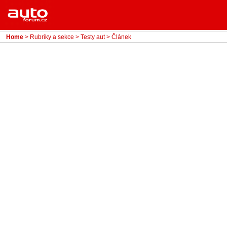
Menu
Home
Rubriky
Home
>
Rubriky a sekce
>
Testy aut
> Článek
- Testy aut
- Jízdní dojmy a další testy
- Bleskovky
- Představení
- Fascinace a historie
- Život řidiče
- Tuning
- Technika
- Zajímavosti