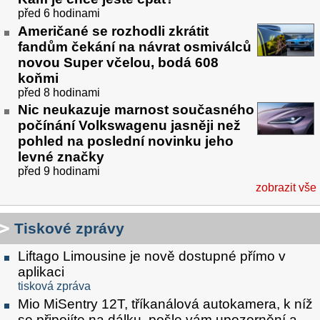
před 6 hodinami
Američané se rozhodli zkrátit
fandům čekání na návrat osmiválců
novou Super včelou, bodá 608
koňmi
před 8 hodinami
Nic neukazuje marnost současného
počínání Volkswagenu jasněji než
pohled na poslední novinku jeho
levné značky
před 9 hodinami
zobrazit vše
Tiskové zprávy
Liftago Limousine je nově dostupné přímo v
aplikaci
tisková zpráva
Mio MiSentry 12T, tříkanálová autokamera, k níž
se připojíte na dálku, pošle vám upozornění a